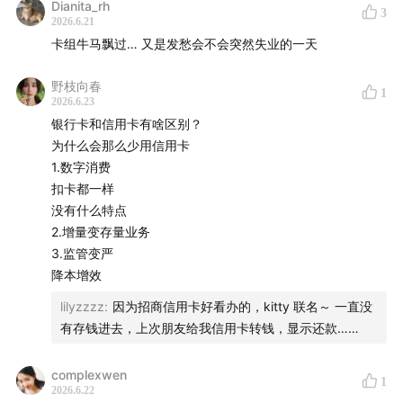
Dianita_rh
3
2026.6.21
卡组牛马飘过… 又是发愁会不会突然失业的一天
野枝向春
1
2026.6.23
银行卡和信用卡有啥区别？
为什么会那么少用信用卡
1.数字消费
扣卡都一样
没有什么特点
2.增量变存量业务
3.监管变严
降本增效
lilyzzzz
:
因为招商信用卡好看办的，kitty 联名～ 一直没
有存钱进去，上次朋友给我信用卡转钱，显示还款……
complexwen
1
2026.6.22