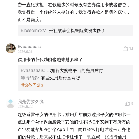
费一直很抗拒，在钱最少的时候没有去办信用卡或者借贷，
我觉得做一个传统的人挺好的，我觉得存款才是我的底气，
我们还有这些播客：
声东击西
、
What's Next｜科技早
而不是额度。
知道
、
商业WHY酱
、
跳进兔子洞
&
跳进兔子洞第三季
、
BlossomY2M
:
戒社故事会挺警醒案例太多了
吃喝玩乐了不起
、
不止金钱
、
泡腾 VC
、
反潮流俱乐部
如果你喜欢我们的节目，欢迎打赏支持，或把我们的节
Evaaaaaais
14
2026.6.21
目推荐给朋友
信用卡的替代功能也越来越多样了
本节目音频内容及文字版权归声动活泼所有，未经授权
Evaaaaaais
:
比如各大购物平台的先用后付
不得用于 AI 模型训练等用途
等待鸽多
:
有些先用后付是网贷
共
3
条回复
我是娄娄久悦
9
2026.6.22
超级避雷平安的信用卡，难用几年前办过张平安的信用卡一
点进那个App界面感觉平安他们恨不得把平安剩下有所有的
产业功能都加在那个App上面，而且经常打电话过来让办他
们的贷款，后来忍不住把卡注销了，现在就一张招行信用