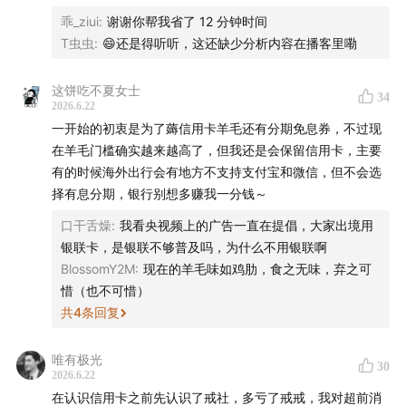
司Anthropic。
乖_ziui
:
谢谢你帮我省了 12 分钟时间
声动活泼商业化小队：新新、秋杰、琳琳、迪卡
5. 为什么现如今使用信用卡的人会越来越少：
T虫虫
:
😄还是得听听，这还缺少分析内容在播客里嘞
①信用卡失去了支付入口的优势。
商务合作
：声动早咖啡等节目商业合作持续招募中，点击
②信用卡从银行的增量业务变成了需要控制风险的存量业
这饼吃不夏女士
34
务。
链接直达
声动商务会客厅
，或者发送邮件至
2026.6.22
③监管和银行自身都在给信用卡业务降温。
business@shengfm.cn 联系我们；
一开始的初衷是为了薅信用卡羊毛还有分期免息券，不过现
（如有误请纠正，谢谢）
在羊毛门槛确实越来越高了，但我还是会保留信用卡，主要
加入我们
：声动活泼目前开放内容监制、商业发展等全职
有的时候海外出行会有地方不支持支付宝和微信，但不会选
择有息分期，银行别想多赚我一分钱～
岗位，还在招聘内容实习生等，工作地点北京东城区，
详
细岗位信息与申请方式，请点击链接
；
口干舌燥
:
我看央视频上的广告一直在提倡，大家出境用
银联卡，是银联不够普及吗，为什么不用银联啊
听众投稿
：如果你了解身边日常现象的背后原因，
欢迎投
BlossomY2M
:
现在的羊毛味如鸡肋，食之无味，弃之可
稿
，你的发现可能出现在节目中。
惜（也不可惜）
共
4
条回复
唯有极光
30
「用声音碰撞世界」
，声动活泼致力于为人们提供源源不
2026.6.22
在认识信用卡之前先认识了戒社，多亏了戒戒，我对超前消
断的思考养料。