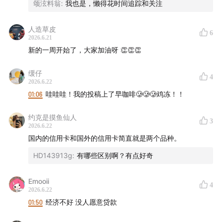
颂泫料翁
:
我也是，懒得花时间追踪和关注
人造草皮
6
2026.6.21
新的一周开始了，大家加油呀 👏👏👏
缓仔
4
2026.6.22
01:06
哇哇哇！我的投稿上了早咖啡🥲🥲🥲鸡冻！！
约克是摸鱼仙人
3
2026.6.22
国内的信用卡和国外的信用卡简直就是两个品种。
HD143913g
:
有哪些区别啊？有点好奇
Emooii
4
2026.6.22
01:50
经济不好 没人愿意贷款