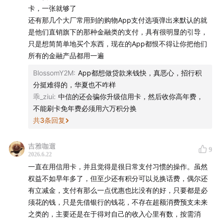
卡，一张就够了
还有那几个大厂常用到的购物App支付选项弹出来默认的就
是他们直销旗下的那种金融类的支付，具有很明显的引导，
只是想简简单地买个东西，现在的App都恨不得让你把他们
所有的金融产品都用一遍
BlossomY2M
:
App都想做贷款来钱快，真恶心，招行积
分挺难得的，华夏也不咋样
乖_ziui
:
中信的还会骗你升级信用卡，然后收你高年费，
不能刷卡免年费必须用六万积分换
共
3
条回复
吉雅咖遛
9
2026.6.22
一直在用信用卡，并且觉得是很日常支付习惯的操作。虽然
权益不如早年多了，但至少还有积分可以兑换话费，偶尔还
有立减金，支付有那么一点优惠也比没有的好，只要都是必
须花的钱，只是先借银行的钱花，不存在超额消费预支未来
之类的，主要还是在于得对自己的收入心里有数，按需消