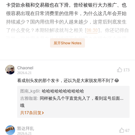
卡贷款余额和交易额也在下滑。曾经被银行大力推广、也
很容易出现在日常消费里的信用卡，为什么这几年会开始
持续减少？国内用信用卡的人越来越少，这背后到底发生
了什么变化？本期轻解读就与之相关 [
06:30
]。你还记得自
己第一张信用卡是在什么情况下办的吗？你现在还会使用
展开Show Notes
或不再使用信用卡的原因又有哪些呢？在评论区和我们一
起聊聊吧。
Chaonel
173
2026.6.21
看成别头发的那个发卡，还以为是大家脱发用不到了😂
本期还有关于端午假期、现代汽车、世界杯和 Anthropic
图南_kg6l
:
哈哈哈哈哈哈哈哈哈哈
的新动态 [
02:00
]，欢迎收听！
吉雅咖遛
:
同样被头几个字直觉先入了，看到逗号后面…
哦
共
17
条回复
主播
豁达拜乱
67
2026.6.21