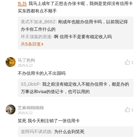
15:35
我马上成年了正想去办张卡呢，我倒是觉得没有信用卡
买东西都有点不顺手
美式不加冰_B66Z
:
刚成年也能办信用卡吗，以前我记得
办卡你工作什么的
环天顶弧的浪漫
:
啊 信用卡不是要有稳定收入吗
共
5
条回复
马丁热狗
1
2026.6.22
不办信用卡的人不出国吗
SS_GbbP
:
我之前没有稳定收入不能办信用卡，都是办的
万事达和visa的借记卡，也可以用的
芝麻糊糊糊糊
1
2026.6.22
笑死 我今天刚注销了一张信用卡
皇阿玛不讲武德
:
为什么会到笑死