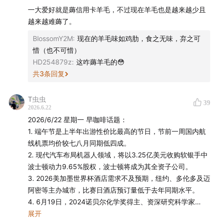
Mengyi
一大爱好就是薅信用卡羊毛，不过现在羊毛也是越来越少且
越来越难薅了。
BlossomY2M
:
现在的羊毛味如鸡肋，食之无味，弃之可
幕后制作
惜（也不可惜）
HD254879z
:
这咋薅羊毛的😳
监制：Zelin、Stella
共
3
条回复
实习研究员：雷普利
T虫虫
39
2026.6.22
运营：George
2026/6/22 星期一 早咖啡话题：
1. 端午节是上半年出游性价比最高的节日，节前一周国内航
声音设计：沁茗
线机票均价较七八月同期低四成。
2. 现代汽车布局机器人领域，将以3.25亿美元收购软银手中
封面设计：饭团
波士顿动力9.65%股权，波士顿将成为其全资子公司。
3. 2026美加墨世界杯酒店需求不及预期，纽约、多伦多及迈
营销内容策划：beibei
阿密等主办城市，比赛日酒店预订量低于去年同期水平。
4. 6月19日，2024诺贝尔化学奖得主、资深研究科学家
商业内容策划：茹雪、幸倍
John Jumper宣布将离开Google DeepMind，加入AI初创公
展开