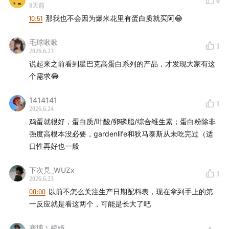
0
8天前
10:51
那我也不会因为爆米花里有蛋白质就买阿😂
毛球啾啾
1
2026.6.23
说起来之前看到星巴克高蛋白系列的产品，才发现大家有这
个需求😂
1414141
1
2026.6.24
鸡蛋就很好，蛋白质/叶酸/卵磷脂/综合维生素；蛋白粉除非
强度高根本没必要，gardenlife和狄马泰斯从未吃完过（适
口性再好也一般
下次見_WUZx
1
2026.6.23
00:00
以前不怎么关注生产日期配料表，现在拿到手上的第
一反应就是看这两个，可能是长大了吧
赛博丶棱镜