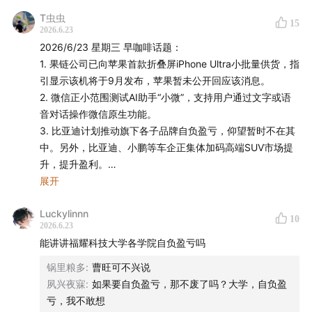
幕后制作
T虫虫
15
2026.6.23
监制：Zelin、Stella
2026/6/23 星期三 早咖啡话题：
1. 果链公司已向苹果首款折叠屏iPhone Ultra小批量供货，指
实习研究员：雷普利
引显示该机将于9月发布，苹果暂未公开回应该消息。
2. 微信正小范围测试AI助手“小微”，支持用户通过文字或语
运营：George
音对话操作微信原生功能。
3. 比亚迪计划推动旗下各子品牌自负盈亏，仰望暂时不在其
声音设计：沁茗
中。另外，比亚迪、小鹏等车企正集体加码高端SUV市场提
升，提升盈利。
封面设计：饭团
4. 6月18日，德国车企大众集团宣布，将于年底前削减1.9万
展开
个德国本土岗位，至2030年累计削减约5万个岗位，主因集
营销内容策划：beibei
Luckylinnn
团业绩持续恶化、行业竞争加剧、转型成本压力。
10
2026.6.23
5. DeepSeek网页端和APP端的快速模式和专家模式右边新
能讲讲福耀科技大学各学院自负盈亏吗
商业内容策划：茹雪、幸倍
增了一个识图模式。
6. 新茶饮品牌茉莉奶白在美国纽约的4家门店陷入品牌授权
锅里粮多
:
曹旺可不兴说
声动活泼商业化小队：新新、秋杰、琳琳、迪卡
闭店纠纷。
夙兴夜寐
:
如果要自负盈亏，那不废了吗？大学，自负盈
7. 星巴克在北美以外市场缩减直营业务：负责中国与日本之
亏，我不敢想