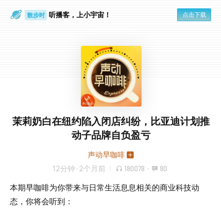
听播客，上小宇宙！
点击下载
散步时
通勤路上
茉莉奶白在纽约陷入闭店纠纷，比亚迪计划推
动子品牌自负盈亏
声动早咖啡
12分钟
·
2个月前
180078
·
80
本期早咖啡为你带来与日常生活息息相关的商业科技动
态，你将会听到：