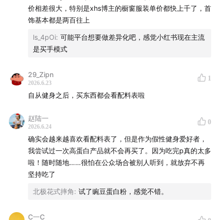
价相差很大，特别是xhs博主的橱窗服装单价都快上千了，首
吃喝玩乐了不起
、
不止金钱
、
泡腾 VC
、
反潮流俱乐部
饰基本都是两百往上
如果你喜欢我们的节目，欢迎打赏支持，或把我们的节
ls_4pOi
:
可能平台想要做差异化吧，感觉小红书现在主流
目推荐给朋友
是买手模式
本节目音频内容及文字版权归声动活泼所有，未经授权
29_Zipn
1
不得用于 AI 模型训练等用途
2026.6.23
自从健身之后，买东西都会看配料表啦
赵陆一
0
2026.6.24
确实会越来越喜欢看配料表了，但是作为假性健身爱好者，
我尝试过一次高蛋白产品就不会再买了。因为吃完p真的太多
啦！随时随地……很怕在公众场合被别人听到，就放弃不再
坚持吃了
本节目音频内容及文字版权归声动活泼所有，未经授权不
北极花式摔角
:
试了豌豆蛋白粉，感觉不错。
得用于 AI 模型训练等用途
C一C