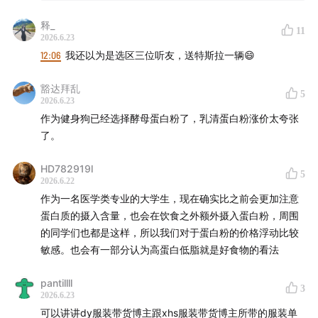
商务合作
：声动早咖啡等节目商业合作持续招募中，点击
外亚太业务的中国香港办公室裁撤约60 个职位；负责欧洲、
中东和非洲业务的伦敦办公室裁撤约120 个职位。
链接直达
声动商务会客厅
，或者发送邮件至
释_
11
8. 6月20日零点起，我国对澳大利亚进口牛肉在现行适用税
2026.6.23
business@shengfm.cn 联系我们；
率基础上加征55%关税。
12:06
我还以为是选区三位听友，送特斯拉一辆😄
9. 高蛋白食品热潮下，达能在美国法院起诉 Chobani，指控
加入我们
：声动活泼目前开放内容监制、商业发展等全职
其在产品标签上夸大蛋白质含量。
豁达拜乱
5
岗位，还在招聘内容实习生等，工作地点北京东城区，
详
2026.6.23
（如有误请纠正，谢谢）
细岗位信息与申请方式，请点击链接
；
作为健身狗已经选择酵母蛋白粉了，乳清蛋白粉涨价太夸张
了。
听众投稿
：如果你了解身边日常现象的背后原因，
欢迎投
HD782919l
稿
，你的发现可能出现在节目中。
5
2026.6.22
作为一名医学类专业的大学生，现在确实比之前会更加注意
蛋白质的摄入含量，也会在饮食之外额外摄入蛋白粉，周围
的同学们也都是这样，所以我们对于蛋白粉的价格浮动比较
「用声音碰撞世界」
，声动活泼致力于为人们提供源源不
敏感。也会有一部分认为高蛋白低脂就是好食物的看法
断的思考养料。
pantillll
3
我们还有这些播客：
声东击西
、
What's Next｜科技早
2026.6.23
知道
、
商业WHY酱
、
跳进兔子洞
&
跳进兔子洞第三季
、
可以讲讲dy服装带货博主跟xhs服装带货博主所带的服装单