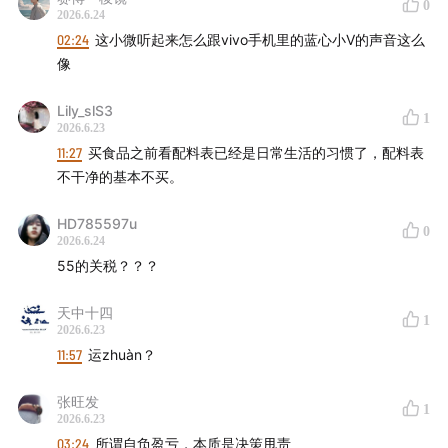
0
2026.6.24
02:24
这小微听起来怎么跟vivo手机里的蓝心小V的声音这么
像
Lily_slS3
1
2026.6.23
11:27
买食品之前看配料表已经是日常生活的习惯了，配料表
不干净的基本不买。
HD785597u
0
2026.6.24
55的关税？？？
天中十四
1
2026.6.23
11:57
运zhuàn？
张旺发
1
2026.6.23
03:24
所谓自负盈亏，本质是决策甩责