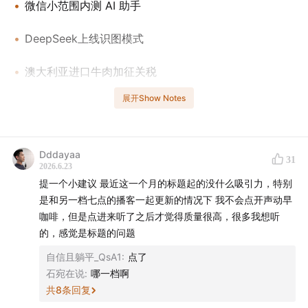
微信小范围内测 AI 助手
DeepSeek上线识图模式
澳大利亚进口牛肉加征关税
展开Show Notes
蛋白质食品热潮下乳清蛋白供不应求
本期还有关于苹果、比亚迪、大众、茉莉奶白和星巴克的
Dddayaa
新动态，欢迎收听！
31
2026.6.23
提一个小建议 最近这一个月的标题起的没什么吸引力，特别
是和另一档七点的播客一起更新的情况下 我不会点开声动早
咖啡，但是点进来听了之后才觉得质量很高，很多我想听
主播
的，感觉是标题的问题
Mengyi
自信且躺平_QsA1
:
点了
石宛在说
:
哪一档啊
共
8
条回复