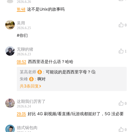
2026.6.26
| QQ音乐 | 微信听书 | 荔枝FM | 央广云听 | 听听FM |
18:48
这不是Unix的故事吗
Sure竖耳App | Bilibili | YouTube
吴用
0
联系我们
2026.6.25
#你们
津津乐道播客官网
| 公众号：津津乐道播客 | 微信：
dao160301 | 微博：
津津乐道播客
| 商业合作：
无聊的猪
1
2026.6.23
hi@dao.fm |
版权声明
|
RSS订阅
08:52
西西里语是什么语？哈哈
本节目由「
声湃 WavPub
」提供内容托管和数据服务支
某高老师
:
可能说的是西西里字母？🤔
持。
朱峰
:
啊对
共
3
条回复
这期我们厉害了
0
2026.6.24
29:35
好比 4G 刷视频/看直播/玩游戏都挺好了，5G 没必要
德式锅包肉
0