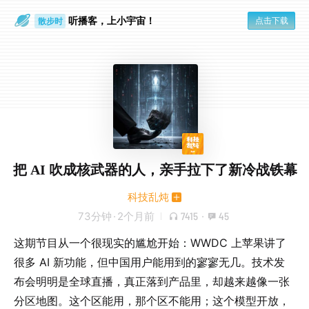
听播客，上小宇宙！
点击下载
散步时
通勤路上
把 AI 吹成核武器的人，亲手拉下了新冷战铁幕
科技乱炖
73分钟
·
2个月前
7415
·
45
这期节目从一个很现实的尴尬开始：WWDC 上苹果讲了
很多 AI 新功能，但中国用户能用到的寥寥无几。技术发
布会明明是全球直播，真正落到产品里，却越来越像一张
分区地图。这个区能用，那个区不能用；这个模型开放，