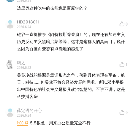
2026.6.24
达里奥这种吹牛的技能也是百度学的？
HD291801l
0
2026.6.24
硅谷一直挺推崇《阿特拉斯耸耸肩》的，现在还有加速主义
历史反动主义黑暗启蒙等等，这才是这群人的真面目，说什
么因为百度而变态有点洗地的感觉了
鹰之
1
2026.6.23
美苏冷战的根源是意识形态之争，落到具体表现在军备，航
天，科技……但显然不符合经济发展的需求。所以邓小平提
出中国特色的社会主义是极具政治智慧的。不讲不讲，这是
科技播客😃
薛定谔的开心
0
2026.6.24
1:00:47
5.5很差，用来办公质量完全不行