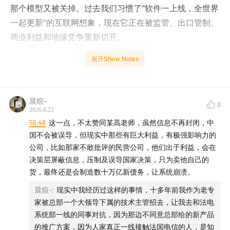
那个模型又被关掉。过去我们习惯了“软件一上线，全世界
一起更新”的互联网想象，现在它正在被监管、出口管制、
商业利益和地缘竞争重新切开。
展开Show Notes
更戏剧性的，是 Anthropic 高阶模型的风波。一个被反复
强调“能力太强”“风险太高”的模型，在短暂开放后迅速触发
出口管制。问题是，当一家 AI 公司不断把自己的模型比
晨煊-
作核武器，政府真的把它当成核武器来管，好像也很难说
8
2026.6.22
完全意外。于是，模型厂商、云服务商、美国政府、海外
55:48
这一点，不太赞同某高老师，虽然信息不再封闭，中
用户、开源社区，被一起卷进了一场荒诞又真实的新冷战
国不会被误导，但现实中那些有巨大利益，有极强影响力的
预演。
公司，比如那家不敢批评的民营公司，他们出于利益，会在
决策层屏蔽信息，压制及误导国家决策，只为卖他自己的
这一期我们聊的不是宏大叙事里的“冷战复刻”，而是 AI 时
货，最终还是会制造数十万亿新债务，让系统崩溃。
代更难处理的新问题：如果被管制的不是芯片、导弹、机
晨煊-
:
现实中我经历过这样的事情，十多年前我作为老专
器，而是一段可以通过 API 调用、可以被复制、可以被开
家被总部一个大领导下属的技术主管招去，让我去和法电
系统部一线的同事对抗，因为那边不同意总部给的新产品
源替代的能力，传统的贸易禁运还管用吗？当技术已经变
的推广方案，因为人家真正一线接触法国电信的人，是知