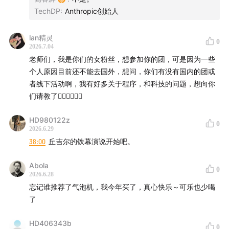
TechDP
:
Anthropic创始人
由多名资深从业者主持的科技点评播客，以实际工作中积
累的经验为基础，结合实际，把近期科技热点变成犀利、
lan精灵
独到、深刻的独家观点。
0
2026.7.04
老师们，我是你们的女粉丝，想参加你的团，可是因为一些
【关于「津津乐道播客网络」】
个人原因目前还不能去国外，想问，你们有没有国内的团或
者线下活动啊，我有好多关于程序，和科技的问题，想向你
在一派纷繁芜杂里，我们为愉悦双耳而生。科技、教育、
们请教了🙋‍♀️🙋‍♀️🙋‍♀️
文化、美食、生活、技能、情绪……严肃认真却不刻板，
拒绝空泛浮夸。与专业且有趣的人携手缔造清流，分享经
HD980122z
0
2026.6.29
历，传播体验，厘清世界与你的关系。
38:00
丘吉尔的铁幕演说开始吧。
津津乐道
|
科技乱炖
|
津津有味
|
记者下班
|
不叁不
Abola
0
肆
|
厂长来了
|
编码人声
|
沸腾客厅
|
拼娃时代
2026.6.28
忘记谁推荐了气泡机，我今年买了，真心快乐～可乐也少喝
收听平台
了
苹果播客 | 小宇宙App | Spotify | 喜马拉雅 | 网易云音乐
HD406343b
0