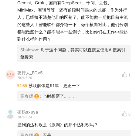
Gemini、Grok，国内有DeepSeek、千问、豆包、
MiniMax、智谱等等，还有前段时间很火的龙虾，作为外行
【制作团队】
人，已经搞不清楚他们的区别了。能不能做一期把目前主流
的这些人工智能软件都介绍一下，做个横向对比，他们分别
后期 / 卷圈
都能做些什么？能不能举一些例子，比如你们在工作中能起
封面 / 姝琦
到什么样的作用？
运营 / 卷圈
Shaloww
:
对于这个问题，其实可以直接去使用AI搜索引
监制 / 姝琦
擎搜索
产品统筹 / bobo
场地支持 / 声湃轩北京录音间
夜行人_EOv5
1
2026.6.26
【联系我们】
54:59
苏联解体是91年，更正一下
高春辉
:
当时想歪了。。。
希望大家在听友群和评论区多多反馈收听感受，这对我们
来说十分重要。欢迎添加津津乐道小助手微信：
硕杨sxuya
dao160301，加入听友群。
0
2026.6.24
提到的达利欧是《原则》的那个达利欧吗？
【关于「科技乱炖」】
高春辉
:
不是。