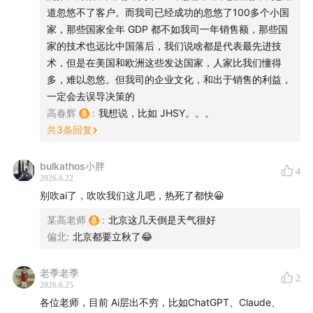
成信息流动的一部分，想要重新竖起铁幕，最后会不会先
道忽悠不了客户。而我司已经成功的忽悠了100多个小国
挡住自己的商业模式？
家，那些国家全年 GDP 都不如我司一年销售额，那些国
家的技术也远比中国落后，我们说啥都是代表最先进技
相关链接
术，但是在美国和欧洲这些发达国家，人家比我们懂得
多，难以忽悠。但我司的企业文化，和出于销售的利益，
某高老师的新产品：
r.daofm.cn
一定会去误导决策的
听友美国考察团报名：
1wfx.cn
高春辉
:
我想说，比如 JHSY。。。
共
3
条回复
【本期主播】
bulkathos小胖
朱峰：「津津乐道播客网络」创始人，产品及技术专
4
2026.6.22
家。（微博：@zhufengme）
别吹ai了，吹吹我们这儿吧，热死了都快😀
某高老师：「科技乱炖」主播，资深运维专家，互联网
某高老师
:
北京这几天倒是天气很好
和 IT 行业从业20 年，现任某互联网安全公司高管。
偏北
:
北京都要立秋了😂
（微博：@某高老师，Blog：
某高老师 – 人间观察
）
高春辉：「科技乱炖」主播。“中国互联网站长第一
老季老季
2
2026.6.25
人”，科技、互联网领域的连续创业者。（微博：@高春
各位老师，目前 Ai层出不穷，比如ChatGPT、Claude、
辉，微信公众号：老高的互联网杂谈）