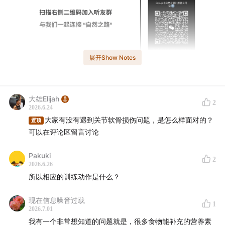
展开Show Notes
大雄Elijah
【内容简介】
2
2026.6.24
大家有没有遇到关节软骨损伤问题，是怎么样面对的？
置顶
今年一月，我参加了一场 Hyrox 比赛。
可以在评论区留言讨论
在拉雪橇车那一站，落地失重，手腕撑在地上....
Pakuki
2
2026.6.26
诊断结果是
TFCC 损伤
——手腕的三角纤维软骨复合体，
所以相应的训练动作是什么？
部分撕裂。
现在信息噪音过载
1
2026.7.01
在接下来几个月的康复过程里，我认真研究了一件我之前
我有一个非常想知道的问题就是，很多食物能补充的营养素