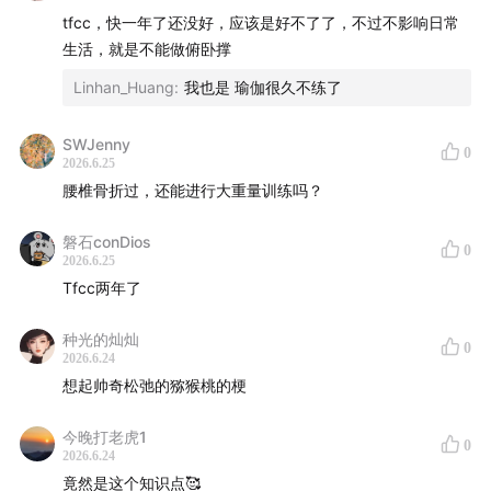
14:08
胶原蛋白补充的时机
tfcc，快一年了还没好，应该是好不了了，不过不影响日常
生活，就是不能做俯卧撑
16:08
哪些补剂对软骨健康有帮助
Linhan_Huang
:
我也是 瑜伽很久不练了
19:18
TFCC受伤后的恢复情况及反思
SWJenny
0
2026.6.25
21:24
软骨保护的完整框架
腰椎骨折过，还能进行大重量训练吗？
22:56
总结与行动建议
磐石conDios
0
2026.6.25
【参考文献】
Tfcc两年了
软骨的无血管特性与自我修复能力的局限性
种光的灿灿
0
2026.6.24
Bhosale, A. M., & Richardson, J. B. (2008). Articular
想起帅奇松弛的猕猴桃的梗
cartilage: Structure, injuries and review of
management.
British Medical Bulletin
, 87(1), 77–95.
今晚打老虎1
0
2026.6.24
软骨细胞增殖能力极弱——细胞年龄与组织更新
竟然是这个知识点🥰