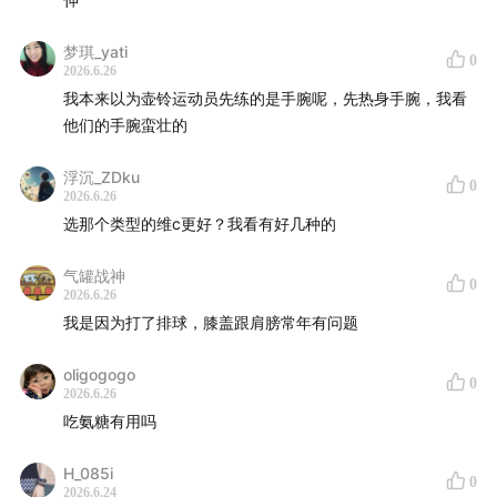
围肌肉均衡、渐进速度控制）+ 营养两件事（Omega-3、
胶原蛋白+维C时机）+ 补剂一条建议
梦琪_yati
0
2026.6.26
最重要的一句话——
我本来以为壶铃运动员先练的是手腕呢，先热身手腕，我看
他们的手腕蛮壮的
预防软骨磨损，比修复软骨磨损容易一百倍。
浮沉_ZDku
0
而且这件事，30 岁就应该开始。
2026.6.26
选那个类型的维c更好？我看有好几种的
【收听攻略】
气罐战神
0
2026.6.26
03:38
Hyrox比赛受伤经历
我是因为打了排球，膝盖跟肩膀常年有问题
06:37
为什么软骨特别难愈合
oligogogo
0
2026.6.26
09:42
影响复合容量的因素
吃氨糖有用吗
11:24
力量训练时最好的保护关节的手段
H_085i
0
2026.6.24