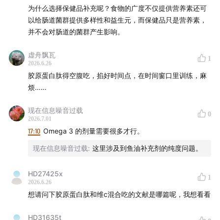
从没系统想过的事：
为什么选择保健品补充呢？食物的广度不仅提供营养素还可
以给肠道菌群提供多样性和益生元，而保健品只是营养素，
关节软骨，到底是怎么受伤的，为什么这么难愈合，以及
并不会对肠道的菌群产生影响。
我们能做什么来真正保护它。
虚舟飘瓦
1
今天这期，我把这段经历里学到的东西，结合软骨科学，
2026.6.26
说给你听。
胶原蛋白肽得空腹吃，掐好时间点，在时间窗口里训练，麻
烦……
不只是讲我的手腕，而是讲一个更重要的问题——作为一
现在信息噪音过载
个想长期保持运动能力的人，你应该怎么对待你的关节。
0
2026.7.01
17:10
Omega 3 的剂量需要很多才行。
你会听到：
现在信息噪音过载
:
这里涉及到鱼油补充剂的纯度问题。
·
软骨为什么特别难愈合
——它没有血管，依靠关节液的
渗透扩散获取营养，软骨细胞几乎不分裂，一旦损伤，修
HD27425x
1
2026.6.26
复资源极其有限
想请问下胶原蛋白肽和维c混合吃的文献是哪篇呢，我想看看
·
软骨磨损不只是物理摩擦
——免疫系统的慢性炎症反应
HD31635t