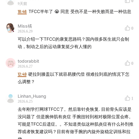
0
会主动分解 II 型胶原蛋白，这就是为什么慢性全身炎症会
9天前
加速关节退化
18:46
TFCC半年了 😭 同意 受伤不是一种失败而是一种信息
·
力量训练是最好的关节保护手段
——强壮的肌肉是关节
Miss橘
0
2026.6.29
的减震器，股四头肌力量每提升 20%，膝关节的峰值压力
可以介绍一下TFCC的康复思路吗？国内很多医生就只会制
显著降低；完整活动范围的训练，让每一片软骨都获得营
动，制动之后的运动康复挺少有人懂的
养刺激
todorabbit
0
·
我的 Hyrox 手腕受伤经历
——在新西兰做物理治疗的完
2026.6.27
12:49
硬拉到膝盖以下就容易腰代偿 很难拉到底的情况下怎
整过程，三阶段康复方案，以及"受伤是信息不是惩罚"这
么调整？
句话是怎么改变我看待这次受伤的方式的
Linhan_Huang
1
·
胶原蛋白补充的时机科学
——训练前 30–60 分钟，胶原
2026.6.25
蛋白肽配合维生素 C，可以最大化关节组织在训练窗口期
去年刚学打网球TFCC了。然后靠针灸恢复. 目前骨头应该是
内的胶原合成效率
没问题了 但是腕伸肌有炎症 手腕扭转到相对极限位置会疼。
可能是TFCC后遗症。。不知道类似这种肌炎症有什么补剂推
·
软骨保护的完整框架
：训练三原则（完整活动范围、周
荐或者恢复建议吗？目前有做手腕的内旋外旋稳定训练和拉
伸