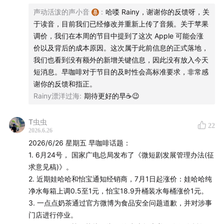
声动活泼的声小音
:
哈喽 Rainy，谢谢你的反馈呀，关
于读音，目前我们已经修改并重新上传了音频。关于苹果
调价，我们在本周的节目中提到了这次 Apple 可能会涨
价以及背后的成本原因。这次属于此前信息的正式落地，
我们也看到没有额外的新增关键信息，因此没有放入今天
短消息。早咖啡对于节目的及时性会高标准要求，非常感
谢你的反馈和指正。
Rainy漂洋过海
:
期待更好的早☕️😉
恭喜本期的咖啡豆「贰叁」，将获得由图拉斯送出的「图
拉斯Hyrox主题限定盲盒周边」。希望在图拉斯的陪伴
T虫虫
22
2026.6.26
下，去发现记录有趣的商业现象。
2026/6/26 星期五 早咖啡话题：
1. 6月24号， 国家广电总局发布了《微短剧发展管理办法(征
求意见稿)》。
2. 近期娃哈哈和怡宝通知经销商，7月1日起涨价：娃哈哈纯
中泰证券的一份行业报告认为，以一栗、几多全、金粒门
净水每箱上调0.5至1元，怡宝18.9升桶装水每桶涨价1元。
为代表的新鲜零食品牌，已经完成了样板店的模型验证，
3. 一点点奶茶通过官方微博为食品安全问题道歉，并对涉事
开始跨区域拓店。同时，其他食品行业的传统巨头们也盯
门店进行停业。
上了这门生意。比如，以红枣产品闻名的好想你，就正在