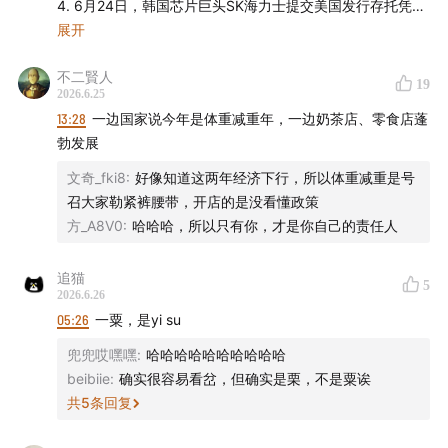
4. 6月24日，韩国芯片巨头SK海力士提交美国发行存托凭证
孵化新鲜零食店型。绝味食品、永辉超市，还有量贩式零
上市申请，计划募资近300亿美元，资金用于采购设备和扩
展开
食集团鸣鸣很忙，也都是跨界试水的玩家。各家都在纷纷
展芯片产能。
不二賢人
5. 为什么新入局的各路玩家们都格外强调“新鲜零食”概念：
入局的新鲜零食店，卖的究竟是什么产品呢？集体涌入新
19
2026.6.25
①新鲜零食是一个听起来就要健康不少的食品赛道。
赛道背后，都有哪些原因？本期的咖啡豆回复就与之相关
13:28
一边国家说今年是体重减重年，一边奶茶店、零食店蓬
②新鲜零食没有明确的定义标准。
[
05:15
]。你逛过这类所谓的新鲜零食门店吗？逛商场的时
勃发展
6. 跨界玩家的老本行都遭遇哪些挑战：
候，你更容易被什么样的食品门店吸引进去呢？在评论区
①炒货行业（一栗、金粒门、薛记炒货）长期被吐槽是价格
文奇_fki8
:
好像知道这两年经济下行，所以体重减重是号
和我们一起聊聊吧。
刺客，只能放缓开店并下调售价。
召大家勒紧裤腰带，开店的是没看懂政策
②传统零食品牌（三只松鼠、好想你、绝味等）研发的网红
方_A8V0
:
哈哈哈，所以只有你，才是你自己的责任人
新品易被对手迅速复制，难以形成产品壁垒。
③具备研发能力的商超渠道（山姆、盒马等）发力自有食
追猫
5
本期还有关于短剧、娃哈哈、一点点和 SK 海力士的新动
品，价格竞争激烈，高额营销模式难以为继。
2026.6.26
态 [
01:29
]，欢迎收听！
④传统大卖场（永辉超市）强化选品能力，取消供应商进场
05:26
一粟，是yi su
费，对利润造成损伤。
兜兜哎嘿嘿
:
哈哈哈哈哈哈哈哈哈哈
⑤加盟式量贩零食店进入行业整合期，营收增速放缓，从价
beibiie
:
确实很容易看岔，但确实是栗，不是粟诶
格战抢夺顾客模式逐步转向商品差异化和供应链的建设比
共
5
条回复
主播
拼。
即便套上新鲜零食的概念，行业仍存在难以同时兼顾规模、