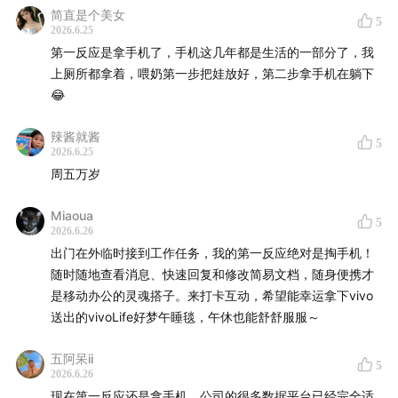
简直是个美女
5
2026.6.25
声动活泼商业化小队：新新、秋杰、琳琳、迪卡
第一反应是拿手机了，手机这几年都是生活的一部分了，我
上厕所都拿着，喂奶第一步把娃放好，第二步拿手机在躺下
商务合作
：声动早咖啡等节目商业合作持续招募中，点击
😂
链接直达
声动商务会客厅
，或者发送邮件至
business@shengfm.cn 联系我们；
辣酱就酱
5
2026.6.25
周五万岁
加入我们
：声动活泼目前开放内容监制、商业发展等全职
岗位，还在招聘内容实习生等，工作地点北京东城区，
详
Miaoua
5
细岗位信息与申请方式，请点击链接
；
2026.6.26
出门在外临时接到工作任务，我的第一反应绝对是掏手机！
听众投稿
：如果你了解身边日常现象的背后原因，
欢迎投
随时随地查看消息、快速回复和修改简易文档，随身便携才
稿
，你的发现可能出现在节目中。
是移动办公的灵魂搭子。来打卡互动，希望能幸运拿下vivo
送出的vivoLife好梦午睡毯，午休也能舒舒服服～
五阿呆ii
5
2026.6.26
「用声音碰撞世界」
，声动活泼致力于为人们提供源源不
现在第一反应还是拿手机，公司的很多数据平台已经完全适