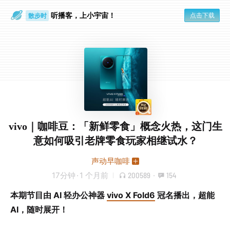
听播客，上小宇宙！
点击下载
散步时
通勤路上
vivo｜咖啡豆：「新鲜零食」概念火热，这门生
意如何吸引老牌零食玩家相继试水？
声动早咖啡
17分钟
·
1 个月前
200589
·
154
本期节目由 AI 轻办公神器
vivo X Fold6
冠名播出，超能
AI，随时展开！