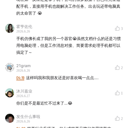
断的思考养料。
配手机，直接用手机也能解决工作任务。出去玩还带电脑真
的太命苦了 😭
我们还有这些播客：
声东击西
、
What's Next｜科技早
知道
、
商业WHY酱
、
跳进兔子洞
&
跳进兔子洞第三季
、
霍亨佐伦
3
吃喝玩乐了不起
、
不止金钱
、
泡腾 VC
、
反潮流俱乐部
2026.6.26
手机仿佛长成了我的另一个器官😭虽然文档什么的还是习惯
如果你喜欢我们的节目，欢迎打赏支持，或把我们的节
用电脑处理，但是工作消息对接、简要需求处理手机都可以
搞定了～
目推荐给朋友
21gram
本节目音频内容及文字版权归声动活泼所有，未经授权
2
2026.6.26
不得用于 AI 模型训练等用途
04:19
这样吗我和我朋友还是好喜欢喝一点点….
沐川嘉业
1
2026.6.27
你们是不是最近忙不过来了…😂
发生什么事啦
2
2026.6.26