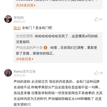
共
25
条回复
呀嘻哟
47
2026.6.25
05:51
全粒门？是金粒门吧
兜兜哎嘿嘿
:
哈哈哈哈哈哈哈笑死了，这是哪里ai写的稿
没复核吗
声动活泼的声小音
:
哈喽，目前我们已调整，重新更
新了音频，谢谢你的指正。
共
6
条回复
感谢图拉斯对本期咖啡豆的支持！
图拉斯冠名赞助
Rainy漂洋过海
HYROX杭州站赛事
！在高强度的赛场上， 2026 HYROX
38
2026.6.26
中国赛事官方合作伙伴图拉斯，陪伴每一位运动者挑战体
声动的老粉 从没留过言 现在的内容真的… 金粒门这种品牌
能的极限，用支点为你记录每一次的坚持与汗水。
有支
名读错不说 昨晚苹果部分产品全面涨价是提都不提一句啊…
点，就能撑住。
虽说是录播 但重新录制剪辑一些突发新闻也不算难事的 尤其
在这样内容为王的时代 声动编辑部确实太chill和懒散了 还是
挺失望的😮‍💨