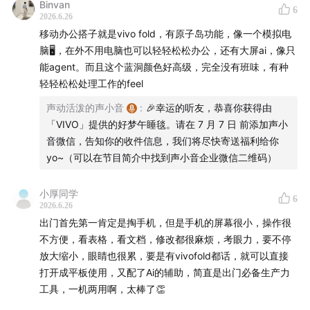
Binvan
Mengyi
品控和价格的“不可能三角”问题。
6
2026.6.26
移动办公搭子就是vivo fold，有原子岛功能，像一个模拟电
脑🖥️，在外不用电脑也可以轻轻松松办公，还有大屏ai，像只
能agent。而且这个蓝洞颜色好高级，完全没有班味，有种
幕后制作
轻轻松松处理工作的feel
声动活泼的声小音
:
🎉幸运的听友，恭喜你获得由
监制：Zelin、Stella
「VIVO」提供的好梦午睡毯。请在 7 月 7 日 前添加声小
音微信，告知你的收件信息，我们将尽快寄送福利给你
实习研究员：雷普利
yo~（可以在节目简介中找到声小音企业微信二维码）
运营：George
小厚同学
6
2026.6.26
声音设计：沁茗
出门首先第一肯定是掏手机，但是手机的屏幕很小，操作很
不方便，看表格，看文档，修改都很麻烦，考眼力，要不停
封面设计：饭团
放大缩小，眼睛也很累，要是有vivofold都话，就可以直接
打开成平板使用，又配了Ai的辅助，简直是出门必备生产力
营销内容策划：beibei
工具，一机两用啊，太棒了👏
商业内容策划：茹雪、幸倍