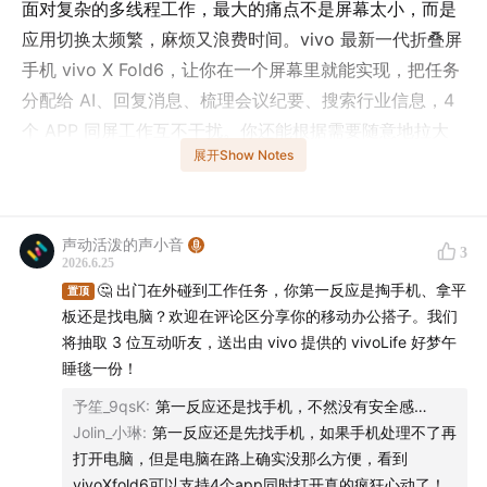
面对复杂的多线程工作，最大的痛点不是屏幕太小，而是
应用切换太频繁，麻烦又浪费时间。vivo 最新一代折叠屏
手机 vivo X Fold6，让你在一个屏幕里就能实现，把任务
分配给 AI、回复消息、梳理会议纪要、搜索行业信息，4
个 APP 同屏工作互不干扰。你还能根据需要随意地拉大
展开Show Notes
缩小应用窗口，会议软件、AI 应用等常用的工作软件，还
能根据工作任务所需自由组合，一键保存为组合库。遇到
任务不用急，一点就能直接开启工作。X Fold6 还能支持
声动活泼的声小音
多设备跨生态破壁互联，实现设备之间无缝流转。点击产
3
2026.6.25
品官方链接，可以了解更多功能！
🤔 出门在外碰到工作任务，你第一反应是掏手机、拿平
置顶
板还是找电脑？欢迎在评论区分享你的移动办公搭子。我们
将抽取 3 位互动听友，送出由 vivo 提供的 vivoLife 好梦午
睡毯一份！
予笙_9qsK
:
第一反应还是找手机，不然没有安全感…
Jolin_小琳
:
第一反应还是先找手机，如果手机处理不了再
打开电脑，但是电脑在路上确实没那么方便，看到
vivoXfold6可以支持4个app同时打开真的疯狂心动了！