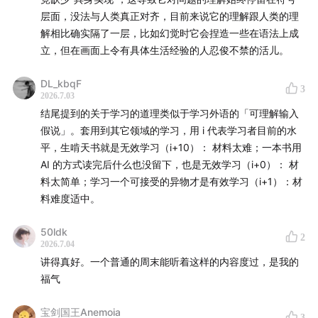
00:26:39
1985年家谱模型：大语言模型的祖宗
层面，没法与人类真正对齐，目前来说它的理解跟人类的理
解相比确实隔了一层，比如幻觉时它会捏造一些在语法上成
00:31:06
用乐高积木类比何为"理解"
立，但在画面上令有具体生活经验的人忍俊不禁的活儿。
00:35:33
"机器放不进行李箱"的例子
DL_kbqF
3
2026.7.03
00:41:30
大语言模型不等于自动补全
结尾提到的关于学习的道理类似于学习外语的「可理解输入
假说」。套用到其它领域的学习，用 i 代表学习者目前的水
00:44:29
“幻觉"应正名为"虚构”
平，生啃天书就是无效学习（i+10）： 材料太难；一本书用
AI 的方式读完后什么也没留下，也是无效学习（i+0）： 材
00:50:14
理解即建模，学习需异物
料太简单；学习一个可接受的异物才是有效学习（i+1）：材
料难度适中。
50ldk
2
2026.7.04
讲得真好。一个普通的周末能听着这样的内容度过，是我的
福气
宝剑国王Anemoia
3