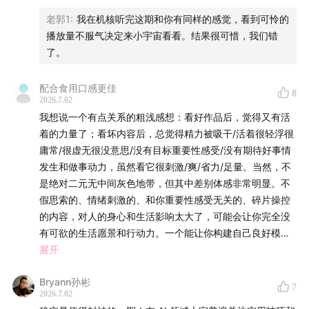
刺激贫乏理论
Poverty of the Stimulus
老郭1
:
我在机核听完这期和你有同样的感觉，看到可怜的
播放量不服气决定来小宇宙看看。结果很可惜，我们错
通过反向传播误差学习表征
了。
Learning Representations by Back-Propagating Errors
配合食用口感更佳
8
2026.7.02
我想说一个有点关系的粗浅感想：看好作品后，觉得又有活
注意力机制
Attention (machine learning)
着的力量了；看坏内容后，总觉得精力被吸干/活着很轻浮很
庸常/很虚无很没意思/没有目标重要性感受/没有期待好事情
学习概念的分布式表征
发生和做事动力，虽然看它很刺激/爽/省力/足量。当然，不
是绝对二元无中间灰色地带，但其中差别体感非常明显。不
Learning Distributed Representations of Concepts
假思索的、情绪刺激的、和你重要性感受无关的、碎片操控
的内容，对人的身心和生活影响太大了，可能会让你完全没
ChatGPT 在做什么，它又为何奏效？
有可欲的生活愿景和行动力。一个能让你构建自己良好模型
及构建模型的信息环境，才能让你理解更有价值的信息，开
展开
What Is ChatGPT Doing … and Why Does It Work?
展良好生活。与其把自己关在有自己目标的可控的“信息监
Bryann孙彬
狱”中，也不要把自己关在失控的他人的监狱。这期节目间接
John Dean 记忆案例
7
2026.7.02
给我很大激励力量和可欲的目标，打扫控制好脑中的模型环