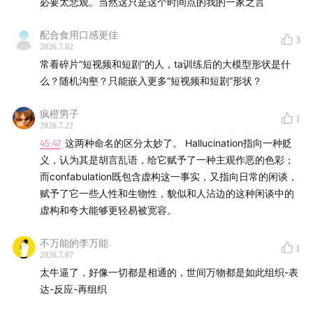
必要太悲观。当然这只是这个时间点的我的一家之言
配合食用口感更佳
3
2026.7.02
常看碎片“短视频和短剧”的人，ta训练后的大模型形状是什
么？随机沟壑？只能嵌入更多“短视频和短剧”形状？
疯橙男子
1
2026.7.22
45:47
这两种命名的区分太妙了。 Hallucination指向一种贬
义，认为其是胡言乱语，给它赋予了一种主观作恶的色彩；
而confabulation既包含虚构这一事实，又指向日常的闲谈，
赋予了它一些人性和生物性，貌似和人沾边的这种闲谈中的
虚构和夸大能够更轻易被宽容。
不万能的李万能
1
2026.7.07
太牛逼了，好像一切都是相通的，世间万物都是如此组织-表
达-反应-再组织