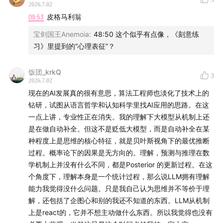
2026.7.02
09:53
皮格马利翁
宝剑国王Anemoia
:
48:50 这个似乎有点像，《刻意练
习》里提到的“心理表征”？
饭团_krkQ
3
2026.7.02
现在的AI发展真的很有意思，算法工程师也淡化了技术上的
钻研，试图从语言哲学和认知科学里找AI应用的思路。在这
一点上讲，专业性正在消失。我的理解下大模型从机制上还
是在做自动补全。但这不是贬低大模型，而是自动补全在某
种程度上是思维的核心特征，就是贝叶斯视角下的最优推断
过程。概率论下的因果是无方向的。理解，预测与推理在数
学机制上并没有什么不同，都是Posterior 的更新过程。在这
个角度下，理解本身是一个统计过程，那么说LLM拥有理解
能力我觉得没什么问题。只是我自己认为思维并不等价于理
解，还包括了企图心和别的我还不知道的东西。LLM从机制
上是react的，它并不想主动做什么东西。所以我觉得也没有