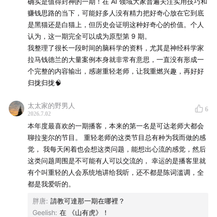
确实是值得封神的一期！在 AI 领域大家普遍关注实用技巧和
境，人不可能掌握所有完备信息和理解后才开始人生，只能
John Dean’s Memory: A Case Study
赚钱思路的当下，可能好多人没有精力把好奇心放在它到底
在自己受限信息下的笃信笃行的动力中开始人生，从信息混
是黑猫还是白猫上，但历史会证明这种好奇心的价值。个人
乱的可能性的平行世界，走向纯净愿力和探索和行动。PS.吹
N-Gram 语言模型
认为，这一期完全可以成为原型第 9 期。
哥的新游戏《沉星之序》Demo出了，真是佳作，也有杰作
我整理了很长一段时间的脑科学的资料，尤其是神经科学家
的潜质，完全是9年前重轻在《关于游戏的信仰》中讲的慷慨
Word n-gram Language Model
拉马钱德兰的大量案例本身就非常有意思，一直没有形成一
卓越游戏的理念实践，期待重轻以后节目。
个完整的内容输出，感谢重轻老师，让我重燃兴趣，再好好
印刷英语的预测与熵
归拢归拢🧠
Prediction and Entropy of Printed English
太太家的野男人
6
2026.7.02
知识蒸馏
Knowledge Distillation
本年度最喜欢的一期播客，本来的第一名是可达老师大都会
聊拉斐尔的节目。 重轻老师的这类节目总有种为我而做的感
封面由重轻拍摄
觉， 我每天闲着也会想这类问题，能想出心流的感觉，然后
这类问题周围是不可能有人可以交流的， 幸运的是播客里就
本期节目逐字稿在
shishufeng.com
有个叫重轻的人会系统地讲给我听，还不都是陈词滥调，全
都是我爱听的。
诗梳风由汉洋和重轻主持，如需联系请致信
胖唐
:
請教可達那一期在哪裡？
hy@funes.world
Geelish
:
在 《山有虎》！