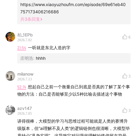
https://www.xiaoyuzhoufm.com/episode/69e61eb40
00:00:07
介绍 Hinton 演讲《何为理解》的背景
757173406216686
共
3
条回复
00:01:41
本期节目目的：展开复述这场演讲
柏_1EPb
00:03:24
论证 AI 风险需证明 AI 的能力与动机
6
2026.7.02
21:54
一听就是东北人造的字
00:09:20
多少证据才算"真正理解"
庄明浩
:
hhhh
00:11:55
AI 两大派别：逻辑派与连接派
milanow
3
00:13:39
2026.7.13
连接派：智能的本质是学习
52:14
想起自己之前一个衡量自己到底是否真的了解了某个事
物的方法：自己是否能够至少以5种比喻去描述这个事物
00:17:03
乔姆斯基的"刺激贫乏"理论
azv147
00:19:59
Hinton 批判乔姆斯基缺乏含义模型
3
2026.7.05
讲得很棒，大模型的学习与思维过程可能就是人类的赛博升
00:23:09
猫狗性别的联想揭示底层特征向量
级版本，但“ai理解不及人类”的逻辑链倒也很清晰，大模型毕
竟缺少“具身实现”，这导致它对问题的理解始终停留在符号