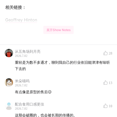
相关链接：
Geoffrey Hinton
展开Show Notes
演讲
What Is Understanding? (IASEAI 2025)
AI 觉察到自己正在被测试
从五角场到月亮
Anthropic’s Claude 3 causes stir by seeming to
28
2026.7.02
realize when it was being tested
重轻是为数不多通才，聊到我自己的行业依旧能津津有味听
下去的
AI 威胁工作人员以避免被关停
AI system resorts to blackmail if told it will be
米朵喵呜
13
2026.7.02
removed
有点像是原型的售后😉
乔姆斯基
Noam Chomsky
配合食用口感更佳
10
2026.7.02
普遍语法
Universal Grammar
这期会破圈的，也会被长期的传播的。