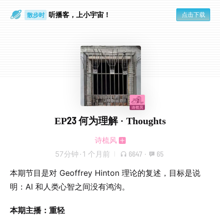
听播客，上小宇宙！
点击下载
散步时
通勤路上
EP23 何为理解 · Thoughts
诗梳风
57分钟
·
1 个月前
6647
·
65
本期节目是对 Geoffrey Hinton 理论的复述，目标是说
明：AI 和人类心智之间没有鸿沟。
本期主播：重轻