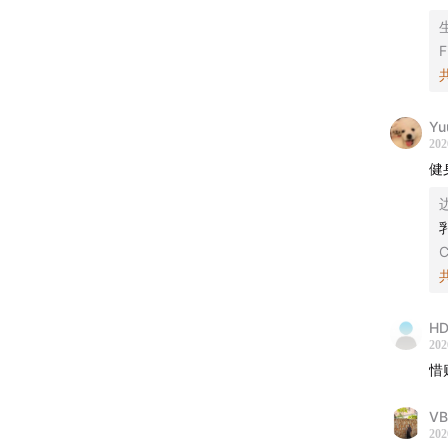
幕后制
F
监制：Ze
实习研
Yu
202
运营：G
健
声音设
C
封面设
营销内容
H
202
商业内
惜
声动活
VB
202