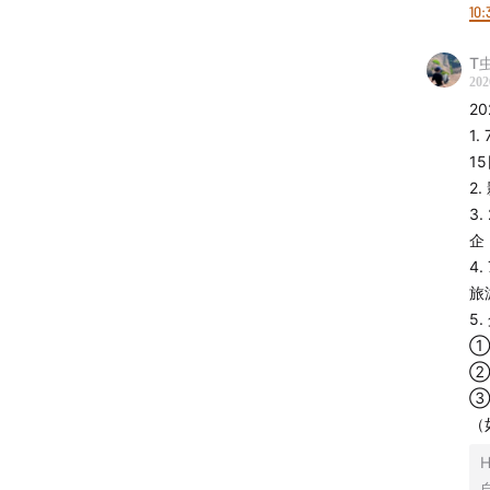
商务合
10:
客厅
，或
T
加入我
202
2
习生等
1
1
听众投
2
在节目
3
企
4
旅
「用声
5
①
我们
②
跳进
③
潮流
（
H
如果