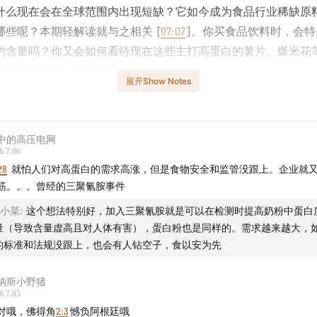
什么现在会在全球范围内出现短缺？它如今成为食品行业稀缺原
哪些呢？本期轻解读就与之相关 [
07:07
]。你买食品饮料时，会特
的含量吗？你又会如何看待现在这些主打高蛋白的薯片、爆米花
评论区和我们一起聊聊吧。
展开Show Notes
有关于阿里巴巴、影石、新能源车企和世界杯的新动态 [
01:52
]
中的高压电网
6.7.06
28
就怕人们对高蛋白的需求高涨，但是食物安全和监管没跟上。企业就
筋。。。曾经的三聚氰胺事件
q小菜
:
这个想法特别好，加入三聚氰胺就是可以在检测时提高奶粉中蛋白
量（导致含量虚高且对人体有害），蛋白粉也是同样的。需求越来越大，
的标准和法规没跟上，也会有人钻空子，食以安为先
纳斯小野猪
6.7.05
对哦，佛得角
2:3
憾负阿根廷哦