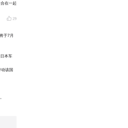
商务会
联合在一起
29
聘内容实
；
将于7月
可能出现
超日本车
带动该国
。
Y酱
、
。
VC
、
反