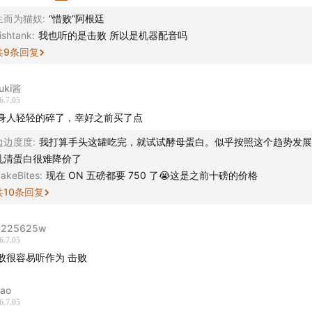
作
生而为猫奴
:
“惜败”阿根廷
ishtank
:
我也听的是击败 所以是机器配音吗
lin、Stella
共
9
条回复
究员：雷普利
uki酱
6.7.05
eorge
身人轻轻的碎了，幸好之前买了点
边边度度
:
我打算手头这罐吃完，就试试酵母蛋白。似乎按照这个趋势发展
计：沁茗
乳清蛋白很难降价了
akeBites
:
现在 ON 五磅都要 750 了😭这是之前十磅的价格
计：饭团
共
10
条回复
策划：beibei
D225625w
6.7.05
容策划：茹雪、幸倍
败很容易听作为 击败
泼商业化小队：新新、秋杰、琳琳、迪卡
ao
6.7.05