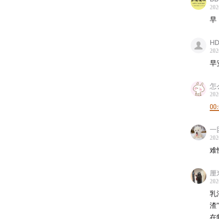
202
早
HD
202
早
怎
202
00:
一
202
难
厘
202
乳
渣
在