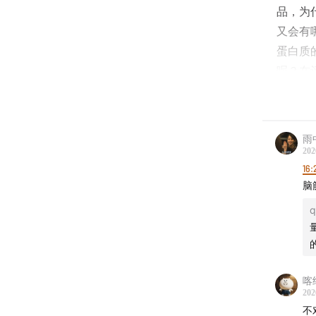
品，为
又会有
蛋白质
呢？在
本期还
雨
202
听！
16:
脑
主播
Mengyi
喀
202
不