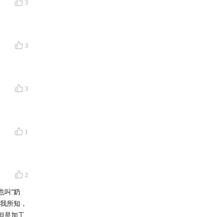
3
3
3
1
2
也叫“奶
据我所知，
但是加工