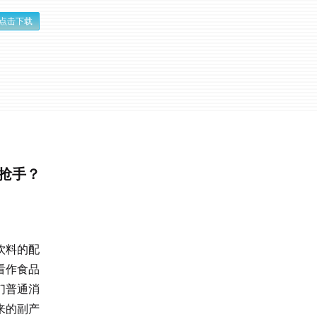
点击下载
抢手？
饮料的配
看作食品
们普通消
来的副产