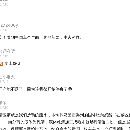
6.7.05
272400y
6.7.05
安！看到中国车企走向世界的新闻，由衷骄傲。
么还在听
6.7.05
01
早上好呀
团小烟火
6.7.10
怪产能不足了，因为连我都开始健身了😂
米呆
6.7.06
清应该就是我们所谓的酸水，即制作奶酪后得到的固体物为奶酪（在藏区
”），而分离的液体为乳清，液体乳清加工成粉末就是乳清蛋白粉。但是
牧区，乳清都是喂给牲畜的，结合今天的新闻，也会会是一个好市场呢，