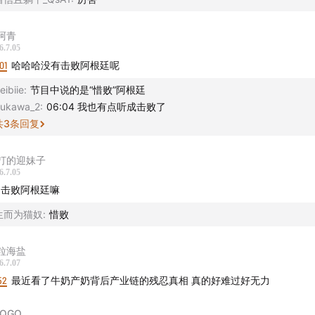
目音频内容及文字版权归声动活泼所有，未经授权不得用于 AI 
阿青
途
6.7.05
01
哈哈哈没有击败阿根廷呢
eibiie
:
节目中说的是“惜败”阿根廷
ukawa_2
:
06:04 我也有点听成击败了
共
3
条回复
打的迎妹子
6.7.05
击败阿根廷嘛
生而为猫奴
:
惜败
粒海盐
6.7.07
52
最近看了牛奶产奶背后产业链的残忍真相 真的好难过好无力
BQGO