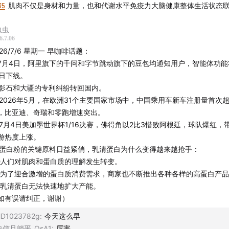
作
：声动早咖啡等节目商业合作持续招募中，点击链接直达
声动
35
肌肉不仅是身材和力量，也和代谢水平免疫力大脑健康整体生活状态
者发送邮件至 business@shengfm.cn 联系我们；
虫虫
们
：声动活泼目前开放内容监制、商业发展等全职岗位，还在招
6.7.06
026/7/6 星期一 早咖啡话题：
，工作地点北京东城区，
详细岗位信息与申请方式，请点击链接
. 7月4日，阿里旗下的千问和字节跳动旗下的豆包均通知用户，智能体功能
5日下线。
稿
：如果你了解身边日常现象的背后原因，
欢迎投稿
，你的发现
. 影石和大疆的专利纠纷转回国内。
中。
. 2026年5月，在欧洲31个主要国家市场中，中国乘用车新车注册量首次
，比亚迪、奇瑞和零跑增速突出。
. 7月4日美加墨世界杯1/16决赛，佛得角以2比3惜败阿根廷，球队爆红，
游热度上涨。
音碰撞世界」
，声动活泼致力于为人们提供源源不断的思考养料
. 蛋白粉的关键原料日益紧俏，乳清蛋白为什么变得越来越抢手：
人们对肌肉和蛋白质的理解发生转变。
还有这些播客：
声东击西
、
What's Next｜科技早知道
、
商业WH
为了迎合激增的蛋白质消费需求，商家也不断推出各种各样的高蛋白产品
兔子洞
&
跳进兔子洞第三季
、
吃喝玩乐了不起
、
不止金钱
、
泡腾 
乳清蛋白无法快速地扩大产能。
俱乐部
如有误请纠正，谢谢）
D1023782g
:
今天这么早
你喜欢我们的节目，欢迎打赏支持，或把我们的节目推荐给朋友
自信且躺平_QsA1
:
厉害