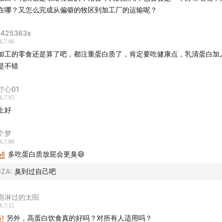
在哪？又怎么完成从偏僻的牧区到加工厂的运输呢？
425363s
6.7.06
加工的零食还是算了吧，都注重蛋白质了，肯定要吃健康点，乳清蛋白加
是不错
寸心01
6.7.05
上好
个梦
6.7.06
48
多吃蛋白质放屁会更臭😄
OZA
:
臭到过自己吧
雨淋过的太阳
6.7.12
51
另外，高蛋白饮食真的好吗？对所有人适用吗？