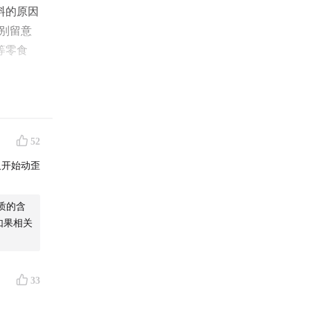
料的原因
别留意
等零食
，欢迎收
52
又开始动歪
质的含
如果相关
33