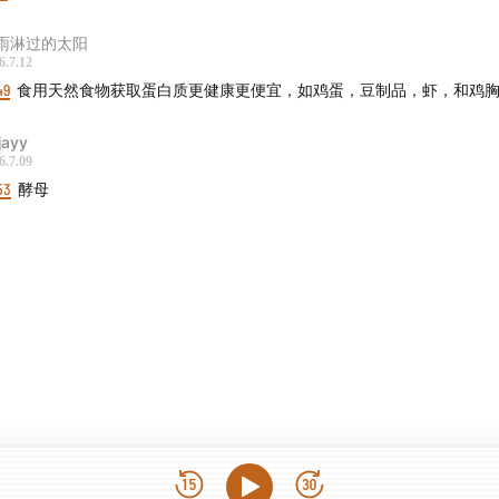
雨淋过的太阳
6.7.12
49
食用天然食物获取蛋白质更健康更便宜，如鸡蛋，豆制品，虾，和鸡
jayy
6.7.09
53
酵母