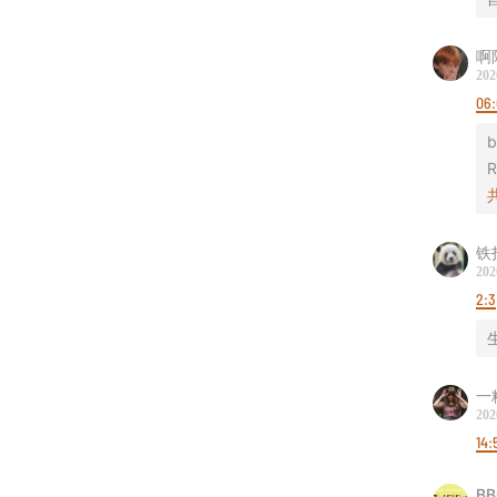
本节
啊
等用
202
06:
b
R
铁
202
2:3
一
202
14:
B