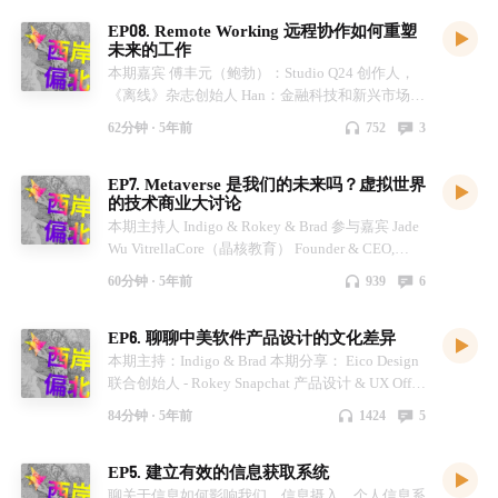
统，在美股里面还是可以做到游刃有余。
谷） * 刘强 Artand 创始人CEO（北京） * Ader 艺
的博弈 * 01:19:04 中国电动车在海外如何布局？
literature notes 概要，转述 Analog * permanent
EP08. Remote Working 远程协作如何重塑
（Liang） * 00:11:18 金融投资实际上可能也快要
术品 Dealer（瑞典） * 王博 Nervos 生态项目
嘉宾推荐书籍： * 1. 于欣烈： 《像火箭科学家一
notes自己的思想 Digital * 把书去光环化，把看书
未来的工作
过时了....接下来会有很多像现在这种 social
Nervina Labs CEO * 曹力 Nervina CTO 主持人 Brad
样思考》（Think Like a Rocket Scientist） * 2.
当成看博客，碎片时间，不用看完 @Andy * 做减
本期嘉宾 傅丰元（鲍勃）：Studio Q24 创作人，
trading。（Li Zhen) * 00:19:28 2020年非常特殊，
& Indigo & Rokey 现场议题记录 * 00:00:00 嘉宾
Simon： 推荐一本书，我最近天天看。冈岛二人
法，比如Twitter List * 好的文章打印出来，屏幕信
《离线》杂志创始人 Han：金融科技和新兴市场
2021年的下跌属于比较正常回调动作。（Liang）
介绍 * 00:08:37 什么是NFT？简述NFT的技术机制
《克莱因壶》，是一部科幻小说。 * 3. 李根：《自
息不容易专注 @Brad * 信息质量>相关性>时效性 *
@Google. Angel Investor 主持人 Brad & Rokey &
* 00:22:40 市场出现了巨大的分歧，其实是引发这
及行业近期发展 * 00:11:26 FB Diem、Flow 和
动时代：无人驾驶重塑世界》（Autonomy），讲
留出足够的时间给最重要的主题 * 发现内容的节
62分钟 ·
5年前
752
3
Indigo 现场议题记录 * 00:03:32 远程工作对效率
次 correction 的原因（Li Zhen) * 00:30:48 科技股
NFT (Mohan) * 00:18:56 Nervina Labs 如何降低
自动驾驶历史的书，作者是通用的前高管，能比较
点，知识体系，好的内容是集群的。有了基础认知
的影响 * 00:04:00 对需要当面沟通的服务挑战很
在川普上台以后，受到了比较严重的一个冲击，之
NFT的参与门槛 (Cipher) * 00:22:58 数字艺术品在
清晰地了解汽车智能化、电动化和共享化之间的交
体系，才能有更好的判断 * 为什么获取信息：活得
EP7. Metaverse 是我们的未来吗？虚拟世界
大，但从社交会面角度变得更方便（Rokey） *
后 2017 年就是一个单边的牛市，所有的成长股都
NFT生态里面的位置 (Brad) * 00:25:50 NFT 的安全
融。《与机器人共舞》也不错，普利策得主约翰·
明白一点 * 信息获取太功利了，容易痴迷于抽象
的技术商业大讨论
00:08:30 新问题还需要当面，定义明确的问题线
成长起来了。（Liang） * 00:32:28 从更长期来
性和价值 (Ader & Mohan) * 00:29:56 如何看待NFT
马尔科夫写的，他是第一个报道自动驾驶的记者
@Indigo * 信息判定的四个角度：来源，目的，价
本期主持人 Indigo & Rokey & Brad 参与嘉宾 Jade
上效率更高（Han） * 00:09:24 疫情期间组织了线
看，比如1981-1998年，以及2001-2009年，纳斯
化的数字艺术品的价值？传统艺术市场和NFT对
听众参与观点精选（未录音）： Sean： * 自动驾
值，限制 @Rokey Zhang * 分析信息属性：观点，
Wu VitrellaCore（晶核教育） Founder & CEO,
上田野调查，建立了线上的虚拟场所（Bob） *
达克综合指数和S&P 500，这两个指数的成长性基
比。(John, Ader, Cipher) * 00:54:37 Artand 等在线
驶要考虑到各国的政策原因 Alice： * 卡车司机是
事实 * 明确信息主题：收集信息的目的性
Unreal Engine Education 专家，中国独立游戏大赛
00:13:39 远程工作使每个人的交付更清晰，个人
本是一样的。2010年开始的科技股增长分叉会被
平台对艺术品交易的脱媒，画廊和经纪人对于艺术
一个庞大的群体，但目前还有人力缺口，自动驾驶
60分钟 ·
5年前
939
6
发起人之一 Pearl Chen VitrellaCore（晶核教育）
时间更量化（Brad） * 00:15:58 会因为员工不适
回调吗？（Brad） * 00:38:53 我们对科技的认
家的价值。（John & Ader) * 01:01:47 如果有1百
会促使物流行业更快的发展 * Tusimple 是目前第
Co-founder，Unreal Engine 布道师，Cyberpunk 华
合远程工作而辞退吗？ * 00:17:01 Google会建立
识，有时候比较注重外在的东西，内在的东西很难
万美元买毕加索还是NFT？(曹力） * 01:06:02 技
一个可以实现有revenue的公司 * 国内不允许没有
EP6. 聊聊中美软件产品设计的文化差异
妃 嘉宾交流（上半场） * 02:45 游戏开发和游戏引
inclusive包容性工作环境（Han） * 00:22:01 不接
去界定。广播公司曾经是很有影响力的，价值股和
术推动艺术的介质和形态变化，NFT 可能是数字
测绘资质的公司地图测绘，导致Tesla的自动驾驶
擎行业的介绍 - Jade * 05:51 什么是 Metaverse -
本期主持：Indigo & Brad 本期分享： Eico Design
受公司的办公方式，可以把公司炒掉（Bob） *
科技股是相互转化的。（Li Zhen) * 00:42:01 过去
资产在社交虚拟网络的存在方式 (Indigo) *
能力受限 Jade： * 用户安全性角度，感应器是否
Indigo & Pearl * 08:20 微软 flight simulator 游戏场
联合创始人 - Rokey Snapchat 产品设计 & UX Offer
00:22:27 公司与孩子课外班发现全远程与混合远
十年涉及社交媒体已经成长到能够影响我们所有的
01:09:32 展望NFT的发展前景或者泡沫破灭时间
需要更多冗余？ * Rocky Liu：很长时间内都需要
景和现实场景同步连接的分享 - Rokey * 10:22
创始人 - 于航； FutureForm UX创始人 刘梦溪；
程的差异性（Brad，Rokey） * 00:33:20 目前所投
方面，政治经济，生活思想都会影响。（Indigo）
书籍推荐： * Yuval Noah Harari《21世纪的21堂
大量的冗余，同时需要更多的算力 * 电车里程焦虑
84分钟 ·
5年前
1424
5
Clubhouse 中“大清”Room 也是某种概念的
Microsoft Teams 产品设计 Fang Yang； **- 00:00
资的创业者都是现实中没见过面的，远程效率更高
* 00:44:15 社交网络的影响我其实我越来越觉得非
课》 * Jason：《Dark side of the boom》 * Brad：
会怎么解决？换电？快充增强电压电流？ * Rocky
Metaverse - Rokey * 12:31 全场对谈的大纲概要：
于航，Andy，Rokey，Fang，Indigo，Brad 各自
（Han） * 00:37:12 同步与异步的远程协作 *
常可怕，会不会行为社会学行为金融学加上一些社
木心 《素履之往》 * Jole：施展 《破茧》 *
Liu：能量密度技术本身没有太大突破的话，找到
EP5. 建立有效的信息获取系统
我们会分成几个层级来讨论，第一是硬件层，第二
简介 ** **话题一：中美产品设计上是否存在差
00:42:31 一个极端的远程协作案例（Bob） *
交网络的影响，成为一个接下来的金融显学。（Li
Indigo：《为什么佛学是真的》 * Rebeca ：石黑
成本/密度/安全性的平衡，可能会停在700-800公
是中间层，也就是软件层，比如各种引擎之类的，
异？具体是什么？ ** 09:30：美国为什么看不到国
00:46:09 同步与异步有不同的思维与协作方式
聊关于信息如何影响我们，信息摄入，个人信息系
Zhen) * 00:48:42 这边看Twitter，那边Robinhood
一雄《克拉拉与太阳》 * 听众：《人间处方》 *