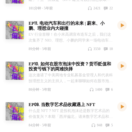
统》，播放量还蛮高的，感兴趣的回头可以补听。
101分钟 ·
5年前
2421
22
主持人： Indigo & Rokey & Brad 本期嘉宾（排名
不分先后） * Andy Liu： 面向新兴科技的设计团
EP11. 电动汽车和出行的未来 | 蔚来、小
队Futureform 创始人，关注AI， 工具产品及创新
鹏、理想业内大碰撞
文化。 https://www.futureform.co/
EV 行业首聊！在小米高调宣布造车之后，我们这
https://twitter.com/Liu_Mengxi * Conan：参与和投
次集齐了 NIO、理想、小鹏的同学来一场电动车和
资过多个创业公司的技术从业者，喜欢琢磨产品和
新能源交通的畅谈 本期嘉宾（排名不分先后） *
读书。 https://twitter.com/ConanChou） 也是“透明
89分钟 ·
5年前
3550
10
于欣烈：蔚来商业研究业务负责人，前理想，前特
盒子计划”（https://twitter.com/ReadThinkShare）
斯拉。 * Simon：前理想汽车市场和用户体验总
佛（ge）系（zi）主理人。 00:04:45 每个人不同
EP10. 如何在股市泡沫中投资？货币贬值和
监，前宝马i系列市场。 * Rocky Liu：小鹏汽车互
的信息获取方式，信息消化流程。 00:24:25 信息
投资亏钱下的两难抉择
联网中心副总经理。 主持人： Indigo & Rokey &
判定的四个角度。 00:37:47 内容过载，需要发现
这次邀请了中美两地专业私募基金管理人和代表科
Brad 现场交流记录：（在部分播客App中可以点击
对自己重要的命题。 00:40:44 人类的Attention
技理想主义的主持人，一起来聊聊如何在股市泡沫
直接跳转到对应时间点） * 00:00:00 嘉宾介绍 *
Span & Brain Drain。 00:49:04 Literatures notes,
中投资？货币贬值和投资亏钱下的两难抉择。 本
00:11:06 小米的进入，是不是意味着电动汽车进
Permanent notes, Evergreen Notes。 01:05:20 现实
80分钟 ·
5年前
1400
6
期嘉宾： * 李振：国内私募基金经理 从业15年 投
入类似电脑、安卓手机的组装时代了？ * 00:18:40
世界中不经意瞬间的启示。 01:19:02 读书的新方
资全球证券、加密货币、衍生品 * 俞靓：十年美股
EV 和传统汽车在架构和制造上的不同点？软件定
式。 01:32:28 信息获取的功利心。 本期笔记摘
EP09. 当数字艺术品收藏遇上 NFT
交易和五年硅谷风险投资经验，现驻硅谷从事职业
义汽车，Tesla 机器人超级工厂，架构是否会出现
要： @Conan * 需要决策的不自动化 * Brain
美股交易和初创企业投资 主持人： Brad & Indigo
什么是 NFT？NFT 是投机泡沫还是数字艺术品的
最优解？ * 00:23:59 自动驾驶、应用场景和未来
Attation Span 脑力流失假说：人类大部分时间都是
& Rokey 现场交流记录： * 00:04:40 最难的市场
价值复兴？本期「西岸偏北」请来数字艺术品和加
交通系统 * 00:56:31 面向AI和人协同的系统设计 *
信息过载的，所以进化出来一种对信息排优的能
其实是美股和 A 股，相对容易的是港股市场。
密货币的业内人士深度探讨。 嘉宾（排名不分先
01:02:39 电动车和燃油车在安全性方面的比较 *
力，长期优先级信息会优先级更高 * Analog记录
84分钟 ·
5年前
948
5
（Li Zhen) * 00:09:15 只要形成一个自己的交易系
后） * 张墨涵 Facebook libra 项目组工程师（硅
01:13:16 未来在汽车领域的操作系统和硬件之间
会阻力更大，从而只会记录下最需要写的 *