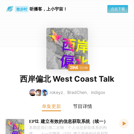
听播客，上小宇宙！
点击下载
散步时
通勤路上
2946
已订阅
西岸偏北 West Coast Talk
rokeyz、BradChen、indigox
单集更新
节目详情
EP12. 建立有效的信息获取系统（续一）
本期是我们第二次聊「个人信息获取体系的构
建」，上一次聊是 《EP5. 建立有效的信息获取系