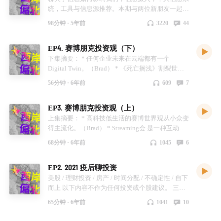
里一段时间。环境市场决定解决方案，理想/小鹏/
第三是应用层，比如游戏还有其它各种形式的应用
内很流行的开屏广告（于航） 09:30：为什么海外
（Han） * 00:48:07 Base Camp 2010年前已经全部
统，工具与信息源推荐。本期与两位新朋友一起录
下单，信息流动和交易摩擦极小。（rokey） *
Mohan：《The Sovereign Individual》 * John：
蔚来各自有自己的解决方案 * Simon：目前液态电
场景，第四就是商业层了，Metaverse 对我们现实
Saas 产品一个用户可以卖 125美金一个月（于航）
Remote工作（Han） * 00:51:23 远程协作的大规模
制于Clubhouse： * Snapchat product designer &
00:53:12 早期交易员他们看的卡带机type reader，
《现代艺术150年》 * Cipher：《想象的共同体》
池能量密度已经基本达到瓶颈，固态电池无法低价
98分钟 ·
5年前
3220
44
商业的影响- Indigo * 14:35 Metaverse 现阶段的表
16:09：facebook，twitter 产品更新非常关心社会
使用后还可以回得去原来办公方式吗？ * 00:52:27
UX Offer 创始人于航 * FutureForm 创始人刘梦溪
数据是通过打印机把纸张打出来，想交易只能进入
听众参与讨论 Jole（Starcoin公链开发者） 100万
量产。换电需要一整套能量管理和换电体系支持
现能力和实现这些的硬件基础 - Jade * 18:05 关于
舆论影响（Indigo） 17:06：东亚高语境文化和西
雇主角度评估可以看到显著成本下降（Rokey） *
Brad： * 高质量 > 高相关 > 高时效 * Lindy
交易所专门的席位，纽交所交易大厅席位交易员，
会选择买NFT，希望发现新的梵高，NFT使参与门
Dong： * 自动驾驶最终的采购方是否是政府或大
“云游戏”和 Streaming 体验的探讨 - Indigo &
EP4. 赛博朋克投资观（下）
方低语境文化对产品的影响（Andy） 21:34：对比
00:53:46 人自由后怎么能回得去？（Brad） *
Effect，时间是最好的筛选器 * 对 buzz word 保持
他们曾经是祖孙三代，后来纳斯达克那个时代电子
槛降低。NFT 如何解决收藏数字艺术品、价值发
型私营企业？ * Xinlie：Tesla已经开始做这种模
Rokey * 22:27 现在硬件厂商的实验室能力和游戏
Tiktok、微博的广告投放平台也有明显差异（于航
00:57:20 远程是必然，但需要从现实中学习如何
警惕，克服 FOMO * 先建立核心素养，多阅读经
化了，他们都疯了。（Liang） * 00:55:00 一个美
下集摘要： * 任何企业未来在云端都有一个
现、创作者持续分成的问题？ * Cipher：需要有一
式，Boring Company * Laura：PPP模式政府与大
体验模式的未来 - Jade * 25:32 游戏引擎再游戏行
& Indigo） 23:17：产品设计可以分为产品结构和
补全缺失的部分 （Bob） * 01:00:30 远程工作对
典 * 主动获取>被动接受，围绕问题展开，同时阅
国前三大前两大的券商在旧金山的负责人当时有跟
Digital Twin。（Brad） * 《死亡搁浅》割裂世界
个值得信任的链（3-5年）才能值得信赖，目前只
企业合营，京港地铁（四号线特许经营项目）就是
业之外的应用 - Pearl * 27:33 除了各种感官体验之
信息密度两个层次（Rokey） 24:48：网易云音乐
传统类型公司与职业也带来深远影响（Indigo） 下
读不同的观点，获得更全面的认知 * 注意区分
我讲，他们的一年损失 40% 的客户被 robinhood
中物流体系的重要意义。（Indigo） * 现实中我们
能是BTC符合 * Mohan：可能会有大量资本转移到
港铁和北京市政府合营的例子，自动驾驶下每一个
56分钟 ·
6年前
609
7
外 Metaverse 对参与者的连接与互动的重要性 -
和 Spotify 的体验差异（Fang） 26:59：中美产品
半场分享记录 * 嘉宾发言精选 * 远程如何建立团队
facts（事实、数据） 和 opinion（观点、情绪） 工
带走。（Liang） * 01:01:39 西耶斯悖论，形成共
已经生活在隔离的网络世纪。（Brad） * 出圈的产
一个链（甚至可能是Bitcoin），但会有多链并存 *
人都是乘客 Zane: * 从最早中国积极引入Tesla，
Brad * 28:39 开发世界游戏和构成这种世界中角色
差异是阶段性和局部的，ToC 某些方面已领先北
间的信任？ * Brad：安排必要的活动；了解相关的
具或信息源推荐： * fika.io （我做的Chrome阅读
识的过程决定了这个结果... 公肯定公开比不公开要
品增加了一个功能可以干掉另外一个市场。
Cao：因为大量资本注入，链一定会被政府监管
Tesla 国内的负面传闻，看不到一个国外品牌在中
的 AI 能力（GTA5，GPT-3）- Indigo & Jade *
美，ToB 尤其是 SaaS 落后较多（Brad） **话题
EP3. 赛博朋克投资观（上）
best practice，知识库的工具化，推荐
插件） * readwise.io （全能摘录聚合工具） *
好。但公开之后就能替代市场或者是得到理性的结
（Rokey） * 赛博朋克世界中最好的情况不会在现
Haoyu（硅谷工程师）NFT处于早期，如何投资？
国市场做到，5-10年后Tesla还会是中国的老大
36:08 游戏引擎中的各种技术实现，例如物理引
二：哪些原因造成中美产品设计的差异？ **
knowyourteam.com * Han：Google 内部积累了大
roamresearch.com （网络思维的笔记工具）
论，这个其实是我觉得不一定。（Li Zhen) *
实发生，最差的也不会发生。（Brad） * 人的服务
如何鉴定艺术品的修改？ - Jole：无解，只能通过
上集摘要： * 高科技低生活的赛博世界观从小众变
吗？ * Simon：国内的理想/小鹏是现有了自己的供
擎、光线追踪等等 - Jade & Indigo * 41:40 除了游
33:20：国内产品经理要考虑很多商业逻辑，北美
量team building的best practice和文档 * 远程工作
Indigo： * 2005年是博主推荐→现在是系统推荐 *
01:08:05 人类从二战以后央行系统，他做的唯一
+算法技术合作服务于重要决策。（Rokey） * 疫
社区共识，NFT是个凭据，链与法律的结合
得主流化。（Brad） * Streaming会 是一种互动的
应链，和Tesla没有关系。一年乘用车中国2000万
戏之外 Metaverse 还有什么样的入口级应用场
的设计师能影响产品的程度更大 （Andy）
带来的网络安全问题？ * Han：外包/合同工权限管
思想由信息源决定，谨慎挑选工具和信息源 * 尽可
一件事情就是加速印钱，我对人类的中期一直是很
情导致（中国外）所有人的时间重新进行分配，创
Chen（Square Cash App） * 一个角度是：从技术
终极状态，也会改变产业端的生产方式。
台，电动车目前还只占中国年销量的2%，市场还
68分钟 ·
6年前
1045
6
景？- Rokey & Brad * 47:35 数字孪生（Digital
35:28：到底谁说了算？产品决策机制的差异
理、敏感数据只存储在企业云端 * Zane（Amazon
能收藏，每几天整理 * 把信息获取分三种状态 * 1/
消极悲观的一个看法就是我觉得会通过战争或者其
造了大量的零工经济库存供给。（Rokey） * 网络
角度去解决所有权和经济价值的 * 另一个角度：
（Indigo） * Youtube 就是未来的Google。
远远没有开始 * Avin：中国的产业链早已非常成
Twin）的概念 - Jade * 51:00 关于教育方向的
（Brad） 38:31：Snap Story 创新就来自于一个设
Product Lead）：所在的新项目团队跨越5个不同
随机漫步 * 2/聚焦模式 * 3/精准定向模式 工具或信
他形式在把这种泡沫迅速的在消亡，因为目前还没
中的异步协同可以有效的将个体价值最大化。
NFT是艺术品的行为艺术品，大家交易NFT是投资
（Rokey） * 基因科技的代码化，一切可被计算的
熟，比如比亚迪。 * Zane：如Apple一样在国内养
Metaverse 实现 - Indigo & Brad * 54:28
计师的想法被老板认可（于航） 38:31：ToB 和
的时区也能work。social 对于团队的归属感建立，
息源推荐： * Apple Note * 系统收藏夹 * Pocket
EP2. 2021 疫后聊投资
有看到别的方式。（Liang） * 01:09:25 Cash is
（Brad） * 工程师每次看老代码都是一堆垃圾。
艺术家的创作行为 * Cipher：NFT购买的不是艺术
东西都会指数级发展。（Indigo） * 基因科技对人
活了非常多的供应链，也可能是Tesla的一个路
MetaHuman 和虚拟偶像 - Jade & Pearl * 58:43 全场
ToC 产品中设计师的定位完全不同（于航）
以及士气很重要，但无主题social 特别难做。也许
Spell： * 社交产品都希望创造 infinite loop * 更在
King...钱肯定是越来越不值钱，但子弹一定要有，
（Indigo） * 设计行业中的涌现效应多于累计的效
品本身，买的是艺术品上链的行为 Pearl（培训机
来说就是新的平台。（Indigo） * 眼镜可能是人类
径。 Avin： * 换电影响车的结构设计，快充技术
美股 / 理财投资 / 房产 / 时间分配 / 不确定性 / 自下
交流总结 - Indigo 听众发言（下半场）为了保护隐
42:36：国内公司的业务导向性极强，北美对与技
未来VR等虚拟技术会改善这点。 * Indigo：公司
意信息的深度，帮助验证和消化信息 * 信息不只是
比如可以buy the dip。（Liang） * 01:14:55 当时
应。（Rokey） * 市场环境好的时候用超级公司赚
构创始人） * 数字艺术品是只存在于数字空间的艺
最早的AR设备，视觉带宽信息挤压了人类其他器
也在快速进步，电网负载 Xinlie： * 蔚来可充可换
而上 以下内容不作为任何投资或个股建议。 三个
私，未录音 * Nancy：介绍 Metaverse 一词的发明
术如何使用的思考更多（Rokey） 49:39：中国团
可能会有更多聚会，甚至办公室设计会不一样 *
知识，非理性，非功利性信息 * 与其说是信息焦
08 年整个当时觉得天都塌了，走到大马路上大家
的钱去投增长公司。（Indigo） * 亚马逊可能是西
术品，传统媒介上很难完全展现魅力。 * Ader：纯
官的信号输入（Rokey） * 手机是所有功能的合
不矛盾，换电和快充都有利有弊，车是碎片化市
人的投资之路是怎么开始的？ * Indigo 因为早期做
65分钟 ·
6年前
1041
10
人 Matthew Ball 的观点 * 实时性 * 同步性 * 独立
队曾经给比尔盖茨汇报 QQ 的产品设计，被他评
Han：每个人有个VR的meetup * Rokey：spacial
虑，不如说要信息共情 * 要有自己的一套对信息的
都觉得什么事都没发生，这个时候情绪上的安抚还
雅图最酷的创业公司。（Rokey） 全篇大纲： 1.
数字媒介艺术家更容易上发行，策展人、中间人帮
集，但也许未来Iot是对手机的解构过程。
场，不同的技术路线都可以被接纳。原来蔚来第一
微博，就跟着买了Facebook，腾讯 * Brad 巴黎来
的生态经济 * 跨越数字世界和物理世界 * 互通性 *
价"fascinating"，仅次于Mac（Brad） 56:22：变量
design，空间去影响 * Bob：线上工具的空间化设
评估体系 * 开始大量消费碎片信息，转向与人的沟
是挺好的，把内心的波动先平静下来，再去考虑我
流媒体与游戏 * 赛博话题：低生活下「无用阶层」
助上链，有些存在霸王条款； * Cipher：真正的艺
（Brad） * 移动设备孕育的芯片小型化服务未来随
代换电站有5块电池，第二代现在有13块电池。 *
的老师说上海房子太便宜了赶紧下手 * Rokey 因为