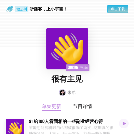
听播客，上小宇宙！
点击下载
散步时
通勤路上
36095
已订阅
很有主见
朱弟
单集更新
节目详情
91 给100人看面相的一些副业经营心得
谁能想到剪辑时自己都被催眠了两次...这期真的很
助眠哈哈，大家不用当干货听，就是一些近期思