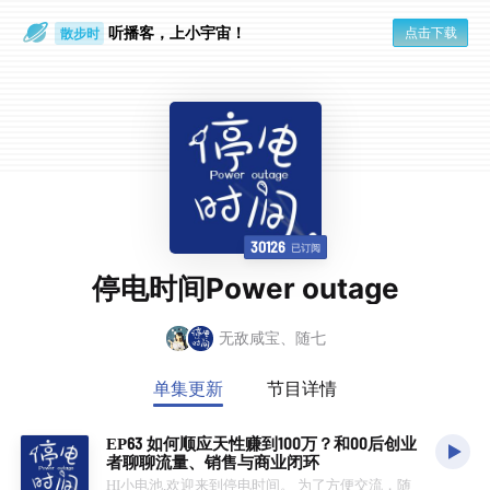
散步时
听播客，上小宇宙！
点击下载
通勤路上
30126
已订阅
停电时间Power outage
无敌咸宝、随七
单集更新
节目详情
EP63 如何顺应天性赚到100万？和00后创业
者聊聊流量、销售与商业闭环
HI小电池,欢迎来到停电时间。 为了方便交流，随