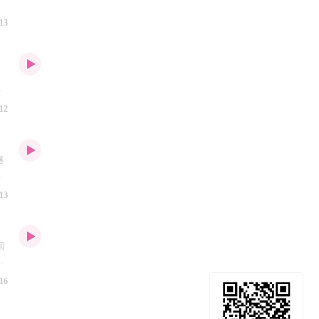
时
显
思
日
13
电
制
网
，
学
、
度
多
下
婚
一
12
可
入
节
煽
众
影
继
粹
们
温
故
13
不
中
的
回
纷
期
度
16
它
处
否
？
出