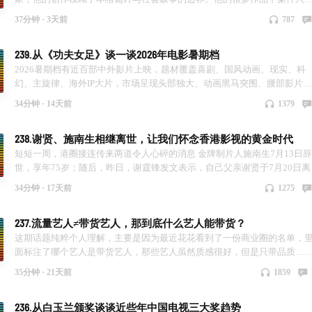
外壳，内核是人性、执念、社会创伤、情感悲剧。诡计服务于人物动机，
37分钟 ·
3天前
787
念不止 “谁是凶手”，而是 “人为何走向罪恶”。 正是因为如此，东野圭吾的
品影视改编并不容易，大家熟悉的《白夜行》《嫌疑人x的献身》等等，都
239.从《功夫女足》谈一谈2026年电影暑期档
两极化，国内改编的《回廊亭》更是豆瓣频分没有过6分。 不久前，东野圭
吾因为结肠癌去世了，在这个时期，花花和菜菜盘点一下他的作品及影视
2026暑期档有近百部中外影片上映，题材覆盖喜剧、国风动画、现实、科
改变。
幻、主旋律、海外IP大片，市场呈现头部独大、动画黑马突围、腰部影片承
压的鲜明特征。截至7月23日档期总票房突破50亿，其中，周星驰《功夫女
34分钟 ·
14天前
1379
足》是档期绝对核心支柱，带动大盘。但是同样这部电影也充满争议，很
人认为星爷“廉颇老矣”，电影没有延续他的巅峰。也有人觉得还不错，是
238.谢贤、施南生相继离世，让我们怀念香港影视的黄金时代
部阖家欢乐的电影。 在本期节目中，花花和菜菜一方面分析了一下这部电
影，另一方面也盘点了一下暑期档，对于即将上映的电影进行了盘点。
短短一周，港圈接连传来两道令人心碎的消息 金牌制片人施南生7月13日辞
世，享年75岁；随后，昨日，谢霆锋发文表示，自己父亲谢贤于7月20日离
去，终年89岁。一位撑起港片幕后工业化根基，一位见证香港影视从黑白
34分钟 ·
17天前
1275
语片到荧幕百花齐放的全过程，台前幕后两大传奇相继落幕，无数影迷感
慨，独属于香港影视的黄金岁月，似乎在逐渐落幕。 施南生是香港新浪潮
237.流量艺人≠带货艺人，那到底什么艺人能带货？
影不可缺少的基石，亦舒甚至以她为原型创作了《流金岁月》里的蒋南孙
角。作为“新艺城七怪”中唯一女性，她以极强的商业头脑，为充满创意却
这期话题纯粹个人理解，主要是因为最近花花看到了一份商业圈的名单，
乏规范的港片搭建起完整制片、预算、海外发行体系，让天马行空的创作
面标注了哪个艺人是带货艺人，那些艺人虽然质感很好，但是只带品质…
地生根。 她与徐克共创电影工作室期间，操盘众多传世经典，也是最早带
于是产生了这期话题的内容和讨论。 本期内容中，盘点目前的一些带货艺
35分钟 ·
21天前
1859
港片奔赴戛纳、柏林的先行者，打通东南亚与欧美海外市场，让港式武侠
人，两个主播也分别阐述自己对流量艺人的看法，当然带货艺人也不仅仅
浪漫江湖走向世界。 谢贤则是香港影视的“活化石”。17岁入行，七十余年
是男艺人，也有一些女艺人相当带货。 对于流量时代，艺人带货固然是好
236.从白玉兰颁奖谈谈近些年中国电视三大奖趋势
艺生涯出演两百余部影视作品，从上世纪五十年代粤语长片顶流小生，初
的，但是如果只是为了一味卖货损失了作品质量，也是得不偿失。