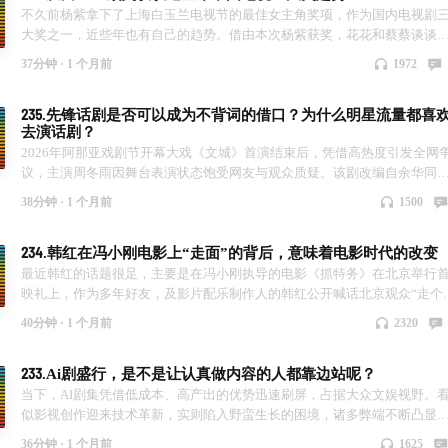
荧幕杨过，到《千王之王》潇洒不羁的罗四海、《万水千山总是情》经典
不久前杨紫拿下了上海白玉兰电视节的最佳女主角奖项，作为国内电视剧
幕形象，撑起TVB电视剧黄金年代。晚年85岁凭《杀出个黄昏》拿下金像
大奖之一，近些年也有自己的趋势。借由本次杨紫获奖，花花和蔡蔡谈谈
影帝，刷新行业高龄获奖纪录。荧幕之外他重情重义，默默提携周润发、
己的理解和看法。 首先这三个奖项分别是飞天奖、白玉兰、和金鹰。 从近
37分钟 ·
1 个月前
1972
德华等后辈，“四哥”的潇洒风骨，是老一辈港星独有的江湖气度。 上世纪
届白玉兰的最佳剧集、最佳男女主来看，几乎全部出自现实、年代、基层
九十年代是香港影视最耀眼的黄金时代，台前演员灵气迸发，幕后创作者
脱贫、法治题材：《人世间》《山海情》《县委大院》《风吹半夏》《警
闯敢拼，武侠、都市、市井、喜剧百花齐放，一部部作品风靡两岸三地。
235.先锋话剧是否可以成为不背词的借口？为什么明星流量都喜
荣誉》。架空古偶、甜宠、流水线仙侠极少提名重磅奖项，即便古装获奖
去演话剧？
南生搭建工业体系，保障创作可持续；谢贤等老一辈演员打磨演技，塑造
仅限历史正剧（《天下长河》），架空权谋、古偶基本出局。飞天、金鹰
数深入人心的角色，台前幕后携手，共同铸就港片无可复制的辉煌。 如今
2026年阿那亚戏剧节开幕大戏《文城》首演结束后，凭借高热度引发全网
步倾斜：《觉醒年代》《功勋》《三体》《人世间》包揽三大奖各大奖项
位传奇先后远去，一代人的青春记忆随之褪色。但他们留下的经典影片、
议，主演周冬雨因舞台表演状态饱受网友与观众质疑。该剧改编自余华同
同一批优质现实剧跨三奖拿奖成为常态。 在油菜花分析来看，底层评审逻
拓行业的精神从未消散。荧幕里的江湖与温柔，幕后敢闯敢拼的港人风骨
作品，由陈明昊执导，周冬雨、段奕宏、陈明昊联袂出演，演出票价最高
统一：优先“小人物映照大时代”，看重作品社会观照、人文温度，纯粹娱
38分钟 ·
1 个月前
1500
会永远留存于光影之中，成为后世回望香港影视黄金时代最珍贵的印记。
880元。现场观众反馈，整场演出中周冬雨全程依赖提词器与纸质台本，未
化、脱离现实的叙事不再受主流奖项青睐。未来的90后演员必须靠正剧转
稿演绎，还多次出现念错台词、临场失误笑场的情况，仅以简单口语带过
才能冲击主流奖项，单纯偶像剧赛道彻底失去冲奖空间。
234.韩红在冯小刚电影上“走面”的背后，意味着电影时代的改变
错，表演状态松散，未能沉浸式塑造角色，不少观众直言体验感极差，纷
提出退票诉求。 事件迅速登上热搜引发激烈讨论。对此，主创团队及周冬
最近韩红的话题很足，主要是在冯小刚执导的电影《抓特务》在北京举行
后续作出回应，称该剧属于先锋实验戏剧，无固定剧本，每日演出内容均
映礼上，作为多年好友，及影片配乐制作人的韩红公开喊话北京观众“走个
调整，导演并未要求演员背词，手持台本、即兴发挥是刻意设计的舞台效
面”，让2300万北京观众走进电影院支持该影片。“走个面”大概意思就是“
40分钟 ·
1 个月前
2320
果。本次内容里，花花和菜菜就周冬雨不背词一事为引，谈谈经历的话剧
个面子，捧个场”，只要把第一波票房稳住，后续票房就会源源不断。 韩红
出背后的事情。
话很快遭到了“人情绑架”的质疑，很多人认为观众购票是基于影片质量和
233.Ai剧盛行，是不是让认真做内容的人都靠边站呢？
人喜好，而并非所谓的“面子”。同时在这件事的背后，也意味着整个市场
大洗牌，很多演员接不到戏了，大导演的作品没人看了，中国电影过去的
当下，AI剧集凭借低成本、高产出的优势迅速刷屏，占据大众文娱视野。
代过去了，人们更看中的是口碑，而不是“刷单”的假象…… 本期节目中，
似影视创作迎来技术革新，实则陷入野蛮生长的困境，诸多弊端不断凸显
花和蔡蔡对这个事件进行了自我理解和分析，谈了事件及事件背后的理解
严重扰乱文化生态与行业秩序。整个横店，甚至因为Ai剧，变得萧条起来
36分钟 ·
1 个月前
1625