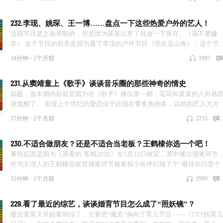
AI剧最大的问题是内容高度同质化与粗制滥造。依托固定算法模板，绝大
数剧集局限于豪门逆袭、狗血虐恋、复仇爽剧等套路剧情，情节生硬、逻
232.李现、姚琛、王一博……盘点一下这些热爱户外的艺人！
残缺、台词空洞乏味。 而Ai剧背后也显示了一个问题，认真做内容的影视
不多了。AI量产模式挤压真人创作空间，演员、服化、摄影等影视从业者
这期节目是之前录制的，但是因为菜菜出差了就放一下库存。（请不要嫌
位锐减，传统影视创作生态遭受重创，本期节目里我们就聊聊这个事情。
弃） 这个节目的初衷是因为看了李现的户外节目《现在见山海》，这个节
话题也非常足，也堪称是一次教科书级别的营销。于是就在这期节目里，
34分钟 ·
2个月前
1997
单盘点了一些我们知道的，那些喜欢户外的艺人。 这两年，很多人会走入
外，开始享受大自然的美好，明星艺人也不例外。享受大自然的时候，也
231.从窦靖童上《歌手》谈谈音乐圈的那些神奇的情史
他们表达自己生活态度的方式。当然，本期节目主打一个欢乐，不是较真
局，也是希望大家能有一个快乐的户外。
如题，做本期内容就是因为在《歌手》播出第一期，花花和菜菜的八卦基
就觉醒了。 发现上个世纪的爱恋似乎比现在要炙热的多，以前的艺人大方
爱，现在的艺人不敢爱。还是之前的活人感更强。 爱呀、恨呀，年轻的时
37分钟 ·
2个月前
2235
轰轰烈烈，最终都相忘于江湖。
230.不适合做朋友？还是不适合当老板？王鹤棣你选一个吧！
事情起因是因为《亲爱的·客栈2026》在5月22日收官，其中播出颁奖环节
作为主理人的王鹤棣在收官颁奖环节被客栈小伙伴们颁了个“最佳你只是个
鹤棣奖”，颁奖词将他的名字玩谐音梗成“王鹤底”，且被表示，“有你我们心
35分钟 ·
2个月前
2999
中始终有底，有个群确实没有你。” 节目播出当晚（5月23日凌晨两点多）
王鹤棣发微博称：“当时以为是我敏感了，看了一天大家的分析，我想说当
229.看了最近的综艺，谈谈婚育节目怎么成了“照妖镜”？
确实不舒服。”工作室三点多跟上转发，还专门补充了一堆他在节目里的不
易。结果本来该是综艺完结的温情尾声，硬是被玩成了一场“翻出来聊”的
最近菜菜又开始看韩综了，主要把“魔爪”伸向了育儿节目——《TXT的育儿