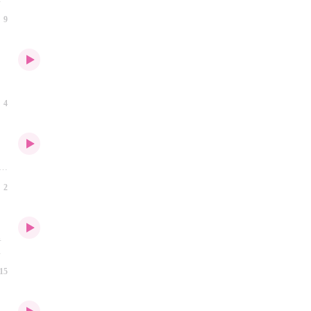
悬
9
作
是
剧
4
多
一
粤
2
电
一
缺
里
落
…
着
15
、
就
演
代