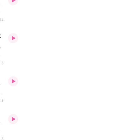
荧
三
奖
自
刘
五
14
八
、
敢
察
施
欢
也
无
同
两
争
，
开
名
辑
，
达
乐
3
脱
型
差
纷
雨
首
有
给
11
演
的
个
的
时
看
花
，
。
。
8