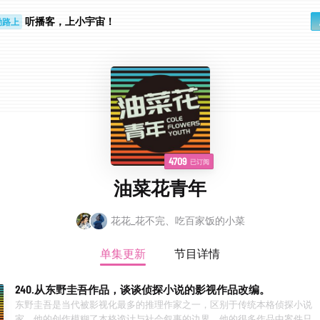
听播客，上小宇宙！
勤路上
睛好累
4709
已订阅
油菜花青年
花花_花不完、吃百家饭的小菜
单集更新
节目详情
240.从东野圭吾作品，谈谈侦探小说的影视作品改编。
东野圭吾是当代被影视化最多的推理作家之一，区别于传统本格侦探小说
家，他的创作模糊了本格诡计与社会叙事的边界。他的很多作品中案件只