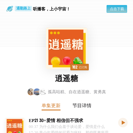
散步时
通勤路上
听播客，上小宇宙！
点击下载
162
已订阅
逍遥糖
孤高咕糕、自在逍遥糖、黄勇真
单集更新
节目详情
EP21 30+爱情 相信但不强求
00:37 为什么我们会羞于谈论爱，爱情是什么
17:20 青少年爱情的可爱与疯狂，那些匪夷所思的