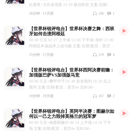
比赛奖+大区表现奖 23:30 最佳阵容 文案/后期/配
音：莫空de 无BGM~
28分钟 ·
15天前
186
1
【世界杯锐评电台】世界杯决赛之舞：西班
牙如何击溃阿根廷
00:00 引言 02:27 上半场 11:08 下半场+加时 21:00
阿根廷本届战术上成与败 文案/后期/配音：莫空de
无BGM~
25分钟 ·
17天前
219
4
【世界杯锐评电台】世界杯西阿决赛前瞻：
加强版巴萨VS加强版马竞
00:00 引言+叠甲环节 01:48 首发预判 16:20 后上
预判 文案/后期/配音：莫空de 无BGM~
19分钟 ·
19天前
167
2
【世界杯锐评电台】英阿半决赛：图赫尔如
何以一己之力毁掉英格兰的冠军梦
00:00 引言+炮轰图赫尔 06:14 上半场 14:59 下半
场 文案/后期/配音：莫空de 无BGM~