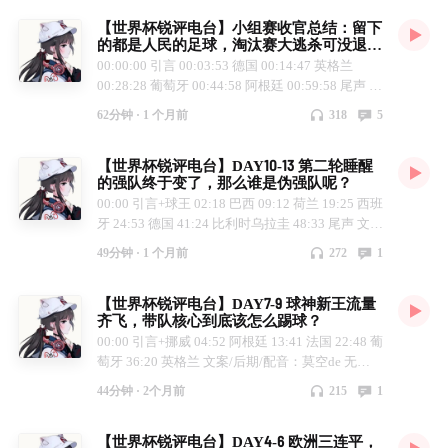
【世界杯锐评电台】小组赛收官总结：留下
的都是人民的足球，淘汰赛大逃杀可没退路
了！
00:00:00 引言 00:03:53 德国 00:14:47 英格兰
00:28:28 葡萄牙 00:44:58 阿根廷 00:59:58 尾声 文
案/后期/配音：莫空de 无BGM~
62分钟 ·
1 个月前
318
5
【世界杯锐评电台】DAY10-13 第二轮睡醒
的强队终于变了，那么谁是伪强队呢？
00:00 引言+球王 02:18 巴西 09:12 荷兰 19:25 西班
牙 24:53 德国 41:24 比利时乌拉圭 48:33 尾声 文
案/后期/配音：莫空de 无BGM~
49分钟 ·
1 个月前
272
1
【世界杯锐评电台】DAY7-9 球神新王流量
齐飞，带队核心到底该怎么踢球？
00:00 引言+挪威 04:52 阿根廷 13:41 法国 22:48 葡
萄牙 36:20 英格兰 文案/后期/配音：莫空de 无
BGM~
44分钟 ·
2个月前
215
1
【世界杯锐评电台】DAY4-6 欧洲三连平，