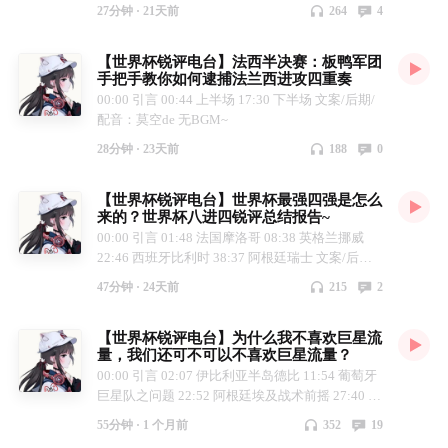
27分钟 ·
21天前
264
4
【世界杯锐评电台】法西半决赛：板鸭军团
手把手教你如何逮捕法兰西进攻四重奏
00:00 引言 00:44 上半场 17:30 下半场 文案/后期/
配音：莫空de 无BGM~
28分钟 ·
23天前
188
0
【世界杯锐评电台】世界杯最强四强是怎么
来的？世界杯八进四锐评总结报告~
00:00 引言 01:48 法国摩洛哥 08:38 英格兰挪威
22:46 西班牙比利时 38:37 阿根廷瑞士 文案/后期/
配音：莫空de 无BGM~
47分钟 ·
24天前
215
2
【世界杯锐评电台】为什么我不喜欢巨星流
量，我们还可不可以不喜欢巨星流量？
00:00 引言 02:07 伊比利亚半岛德比 11:54 葡萄牙
巨星队之问题 22:52 阿根廷埃及战术前摇 27:40 阿
根廷巨星队之争议 37:21 关于我所看到评论区的回
55分钟 ·
1 个月前
352
19
应 文案/后期/配音：莫空de 无BGM~