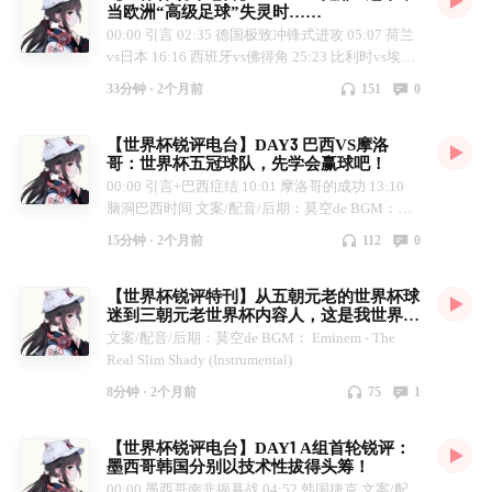
当欧洲“高级足球”失灵时……
00:00 引言 02:35 德国极致冲锋式进攻 05:07 荷兰
vs日本 16:16 西班牙vs佛得角 25:23 比利时vs埃及
31:06 结语 文案/后期/配音：莫空de 无BGM~
33分钟 ·
2个月前
151
0
【世界杯锐评电台】DAY3 巴西VS摩洛
哥：世界杯五冠球队，先学会赢球吧！
00:00 引言+巴西症结 10:01 摩洛哥的成功 13:10
脑洞巴西时间 文案/配音/后期：莫空de BGM：
AxR - Eclipse FreshmanSound - Ghost House
15分钟 ·
2个月前
112
0
Johannes Linstead - 1000 Veils The Kills - Wait The
World Red Army - United Road (Take Me Home)
【世界杯锐评特刊】从五朝元老的世界杯球
迷到三朝元老世界杯内容人，这是我世界杯
故事~
文案/配音/后期：莫空de BGM： Eminem - The
Real Slim Shady (Instrumental)
8分钟 ·
2个月前
75
1
【世界杯锐评电台】DAY1 A组首轮锐评：
墨西哥韩国分别以技术性拔得头筹！
00:00 墨西哥南非揭幕战 04:52 韩国捷克 文案/配