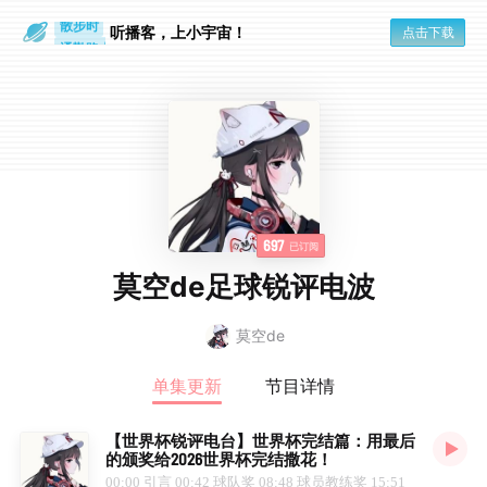
散步时
听播客，上小宇宙！
通勤路上
点击下载
697
已订阅
莫空de足球锐评电波
莫空de
单集更新
节目详情
【世界杯锐评电台】世界杯完结篇：用最后
的颁奖给2026世界杯完结撒花！
00:00 引言 00:42 球队奖 08:48 球员教练奖 15:51