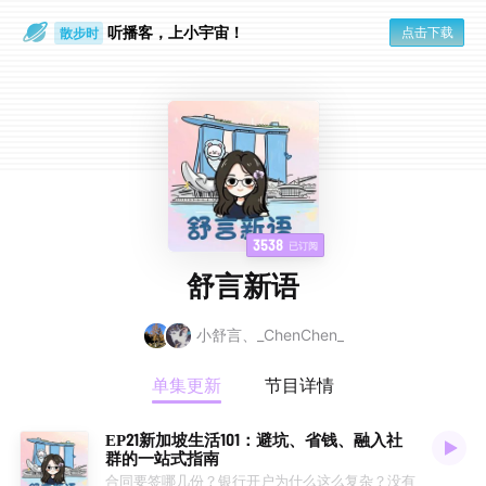
听播客，上小宇宙！
点击下载
散步时
通勤路上
3538
已订阅
舒言新语
小舒言、_ChenChen_
单集更新
节目详情
EP21新加坡生活101：避坑、省钱、融入社
群的一站式指南
合同要签哪几份？银行开户为什么这么复杂？没有