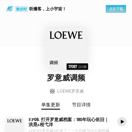
听播客，上小宇宙！
点击下载
散步时
通勤路上
17097
已订阅
罗意威调频
LOEWE罗意威
单集更新
节目详情
EP06. 打开罗意威档案：180年玩心依旧｜
洪晃x程弋洋
LOEWE罗意威180岁了！一个品牌为什么能跨越