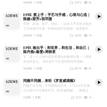
爱情观的基石之一。 本期《罗意威调频》，华东
常材料和艺术实验连接在一起，在纺织、色彩、教
了春天。新春将至，也愿你在本期节目中，找到属
包，在这个数字狂飙的快节奏时代里，罗意威始终
46分钟 ·
1 年前
45974
86
政法大学文学教授杜素娟和作家、中国人民大学文
育与生活的交错中，不断赋予“什么才是艺术”这个
于自己的那一份勇气。 【嘉宾】 小荷，儿童节目
保持着一种鲜活的、有温度的幽默感。 时代滚滚
学院副教授张悦然一起从牛郎织女的传说讲起，以
问题全新视角的解答。 也正因如此，罗意威在
主持人 管敏波 ，上海美术电影制片厂有限公司制
向前，这些生动的岁月切片被悉数收进罗意威的档
EP02. 要上手：手艺与手感，心境与心流｜
现代女性的视角将古老的神话重新拆解。为什么分
2025秋冬系列中呈现与Josef & Anni Albers基金会
作总监 【本期波频】 01:33 动画人如何看待春节
案盒。现在，不妨就和我们一起，打开这只装满时
陈婕x梁芳x祝羽捷
离与痛苦，比起团圆更能打开爱的深度？如何保有
的全新合作，将他们的先锋理念融入当代时尚创
档动画电影 02:51 动画提供了安全的冒险环境和幻
光的档案盒吧！ 从1846到2026，罗意威的每一次
厨房、剧场、展厅、漆室——这些几乎没有交集的
对爱情的期待和想象？也许神话中的牛郎织女在遥
作。Josef的色彩哲学和Anni的编织艺术，以罗意
想结界 06:08 水墨动画将“气韵生动”展现到极致
蜕变都与西班牙的时代脉搏同频共振。想要探索更
工作场域共享着一种相似的劳动逻辑：高度集中的
不可及的银河两岸遥遥相望，不仅指向爱情中的失
威的方式“转译”，让他们的艺术主张在当下拥有了
08:07 什么是中国学派？ 10:15 中国学派的美学追
多未尽的精彩，欢迎大家翻阅全新推出的罗意威
注意力，长时间的重复动作，以及对手感与材料的
落与遗憾，也指向了自我实现和建立平等关系的可
全新的载体。 本期《罗意威调频》，演员、艺术
求：奇、趣、韵 12:20 与特伟、钱运达等老艺术家
180特辑，或参与罗意威180周年限时活动，共同
49分钟 ·
1 年前
38789
59
敏锐判断。来自“手”的知识，构成了创作者与世界
能。而将视线投向当下，爱情的意义也在悄然发生
账号“阿特脑壳”主理人袁弘对话卓纳画廊总监邵依
一起工作 17:34 动画背后的工艺 18:53 “中国学派”
加入罗意威180周年庆典。 LOEWE罗意威180周年
之间最直接的连接方式。 在“待她出手”系列策划
变化，从“必需品”到“礼物”，年轻人在学会分辨爱
洋，带大家走进Albers夫妇的生活与创作：从包豪
被哪些海外大师视为掌上明珠？ 19:58 新时代的创
之际，我们将特别呈现限时体验，敬请期待。
EP01. 敢出手：和世界，和生活，和自己｜
的第二期中，作家、策展人、文化研究者祝羽捷与
情“赝品”的同时，也更加追求在爱情中的自我成
斯到黑山学院；从无奈选择编织到打破艺术界的定
作者如何继承中国学派的美学文化？ 23:00 中国学
【嘉宾】 洪晃，媒体人、专栏作家 程弋洋，复旦
陈丹燕x秦雯x周轶君
两位女性创作者——主厨陈婕及2025罗意威基金
长。 七夕，不只是固态的神话，更是可以被不断
势；从艺术家本身到艺术教育家，成为“大师们的
派“不计成本、不计时间”的投入 25:51 新春系列动
大学外文学院西班牙文系主任、西葡语国家研究中
手，是一个人和外部世界最短的物理距离——周轶
会工艺奖决选入围者、漆艺家梁芳从“上手”这一状
编织和重新讲述的故事。 【嘉宾】 杜素娟，华东
老师”......Josef和Anni Albers的影响力仍在持续，亦
画创意片是一个关于气我确信和勇气的故事 27:33
心主任 【本期波频】 02:34 1846年，罗意威诞生
君这样定义。 创作者不可以畏惧和世界相触。在
态聊起，讨论身体如何在反复操作中积累感知。在
政法大学文学教授 张悦然，作家、中国人民大学
早已跨越艺术领域（罗意威2025秋冬系列便是最
罗意威和上美影合作的背后 33:03 每个人都可以在
于马德里 04:04 马德里成为西班牙皮革中心的历史
“待她出手”系列的第一期节目中，作家、导演、辰
她们的工作中，手不仅仅执行技术，更探知情绪、
文学院副教授 【本期波频】 00:25 七夕神话初遇
佳例证）。即便你从未知晓他们的一生，但你极有
小马的故事中找到自己的影子 35:00 理解材料、慢
必然 06:44 阿拉伯摩尔文化如何影响西班牙皮革业
46分钟 ·
1 年前
80576
89
山植物园文化园长陈丹燕，编剧秦雯，纪录片导
容纳记忆，也通往“心流”与专注。由哲学家海德格
02:05 西方占星中昴宿星团与东方七仙女故事达成
可能已经在生活的日常中被他们的艺术哲思所影
工细活和相信人的力量 37:59 LOEWE罗意威“盏盏
10:20 西班牙的王室与王室情结 12:35 罗意威作为
演、写作者周轶君，谈论她们最亲密的创作工具
尔提出的“上手”之境，在本期中得到了完美的诠
奇妙互文 03:25 山东地区流传的牛郎织女传说强调
响。现在就跟随两位嘉宾，了解其实你早就以其他
新年灯会” 39:41 中国动画的下一集，我们想看什
被王室和人民认可的一个“姓氏” 13:23 档案库里存
同频不同频，来听《罗意威调频》
——手。 这双手，裸露却有力。作为心的延伸，
释：上手不只是熟练，更是一种人与材料之间建立
家庭元素 06:10 为什么流传下来的神话故事大多是
方式“遇见”过的Josef和Anni Albers。 Josef与Anni
么？ 【关于节目】 同频产生共鸣，不同频激发思
放孩童乳牙的银鼠木盒 16:31 弗朗哥统治下的西班
它拒绝浮华，在写作时必须卸下一切饰物。却也还
同频产生共鸣，不同频激发思考。LOEWE罗意威
默契的过程，是劳作中的自我探索。 我们聊消失
悲剧？ 07:56 “对爱的想象消亡了，爱的实体一定
Albers摄于北卡罗来纳州黑山学院，1945-1948
考。《罗意威调频》现已登陆小宇宙及微信视频
牙，罗意威的橱窗造梦术如何对抗压抑现实 18:52
是这双手，下笔千钧，将来自世界各个角落的真实
正式推出中文播客栏目《罗意威调频》，聚焦以文
的指纹，也聊如何用手抚摸食材、捕捉时间的纹
不会让人满足” 11:41 爱拥有着打动万物的力量，
年，摄影师不详，由Josef & Anni Albers基金会提
号，聚焦以文化、工艺和时尚为起点发出的讨论。
西班牙的气候环境造就了西班牙人喜欢浓烈的色彩
载于纸面。 手与材料相遇的方式，也千姿百态。
化、工艺和时尚为起点发出的讨论。有人编织文
路。在本期《罗意威调频》，我们谈论出手之前，
才能引得喜鹊搭桥 14:02 喜鹊是种什么样的鸟？
供 【嘉宾】 袁弘，演员、艺术账号“阿特脑壳”主
【互动方式】 欢迎在小宇宙、微信视频号节目评
表达 20:58 Amazona包与亚马逊女战士的神话
1分钟 ·
1 年前
3153
14
在土耳其，苏菲教徒反复捻揉，用指尖的温度将羊
字，有人模塑味觉，有人用触感传达情感，每一种
怎样上手。 【嘉宾】 陈婕，主厨。 梁芳，2025罗
18:43 女性一直是神话的传播者和重新讲述者
理人 邵依洋，卓纳画廊总监 【本期波频】 05:59
论区与我们交流互动。 在微博、小红书、微信公
22:15 西班牙民主改革后，女性走入公共空间
毛模塑成致密质地。这样执着的重复，是修行，更
表达都是一种频率——请你把耳朵调准，也调乱，
意威基金会工艺奖决选入围者、漆艺家。 【主
20:41 衡量爱的维度：爱能否使我们成长 23:09 罗
如果要用一个词语概括Albers夫妇 06:38 亲眼见到
众号与微信视频号 关注@LOEWE罗意威，关注节
24:03 罗意威影响力的全球化辐射 27:43 历任设计