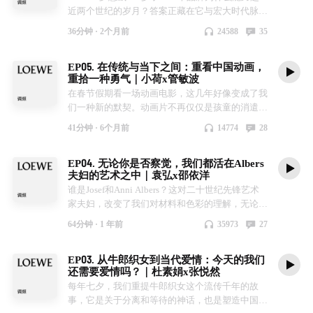
近两个世纪的岁月？答案正藏在它与宏大时代脉搏
的同频共振里。 这种紧密的联结，让罗意威的180
36分钟 ·
2个月前
24588
35
年不仅是一段工艺的演进史，更成了一部微缩的社
会文化变迁史。 本期《罗意威调频》，媒体人、
EP05. 在传统与当下之间：重看中国动画，
专栏作家洪晃和复旦大学外文学院西班牙文系主
重拾一种勇气｜小荷x管敏波
任、西葡语国家研究中心主任程弋洋教授将带我们
在春节假期看一场动画电影，这几年好像变成了我
循着缝线与皮革的纹理，去挖掘那些被折叠进时代
们一种新的默契。动画片不再仅仅是孩童的消遣，
的隐秘故事：1846年，罗意威由一群匠人于马德
更是一种串联起不同代际记忆的媒介。我们在那些
里集结创立，这座城市为何有着成为皮革中心的历
41分钟 ·
6个月前
14774
28
天马行空的画面中，寻找春节时团圆之外的另一种
史必然性？在格外看重“姓氏”的西班牙，被授予
力量。 本期《罗意威调频》在马年新春即将到来
“王室供应商”的头衔对一个品牌而言究竟意味着什
EP04. 无论你是否察觉，我们都活在Albers
之际呈现，主持人小荷与上海美术电影制片厂制作
么？在那个相对封闭、出行受限的年代，第一任创
夫妇的艺术之中｜袁弘x邵依洋
总监管敏波围炉而坐，将时光倒带。她们从动画
意总监José Pérez de Rozas打造的梦幻橱窗，如何
谁是Josef和Anni Albers？这对二十世纪先锋艺术
“中国学派”特有的水墨晕染、剪纸镂空的匠艺聊
成为了寄托美好憧憬的载体？1975年面世的
家夫妇，改变了我们对材料和色彩的理解，无论你
起，探寻那份由诸多动画前辈们共同铸就的“不模
Amazona手袋，又怎样成为了西班牙女性挣脱传统
是否直接注目过他们的艺术作品本身。他们无比先
仿别人，不重复自己”的东方美学傲骨。当动画一
束缚、拥抱自由的符号？ 在这180年的时光里，工
64分钟 ·
1 年前
35973
27
锋而极具实验性的创作，影响力的震鸣持续至今
秒二十四帧的手绘，和罗意威一针一线的缝制产生
艺始终是罗意威不变的核心。罗意威不仅在用作品
——Anni打破了人们对纺织技艺的固化理解，将
共鸣，我们在快节奏的时代里，听见了“慢”的匠心
记录社会变迁，更通过罗意威基金会工艺奖，为当
EP03. 从牛郎织女到当代爱情：今天的我们
其升华为艺术，彻底打破了工艺与艺术之间的界
与重量。 在这个新旧交替的节点，LOEWE罗意威
代手工艺搭建起对话全球的舞台。且在承载了如此
还需要爱情吗？｜杜素娟x张悦然
限，也为后世艺术家开辟了全新的道路；Josef则
与上海美术电影制片厂联合创作了一部动画创意
厚重的岁月之后，罗意威依然保留着那份轻盈且天
每年七夕，我们重提牛郎织女这个流传千年的故
以色彩理论与实验，让我们重新认识色彩的本质，
片：故事的主角小马在除夕翻山越岭去取灯笼却遇
马行空的玩趣——不论是存放乳牙的银鼠木盒，还
事，它是关于分离和等待的神话，也是塑造中国人
“让世界睁开双眼”是他赋予自己的使命。他们将日
见了三岔路，最终他坚信自己的选择，为大家带回
是Jack和Lazaro在2026春夏中呈现的小鼠玻璃手