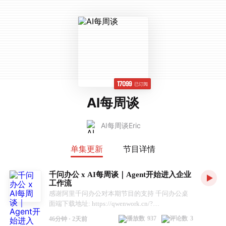
17099
已订阅
AI每周谈
AI每周谈Eric
单集更新
节目详情
千问办公 x AI每周谈｜Agent开始进入企业
工作流
感谢阿里千问办公对本期节目的支持 千问办公桌
面端下载地址: https://qwenwork.cn/?
spm=7054cd9.59a1dbd.0.0.6bac77224owc1M 网页
937
3
46分钟 ·
2天前
版使用地址: https://qwenwork.cn/ 本期节目由千问