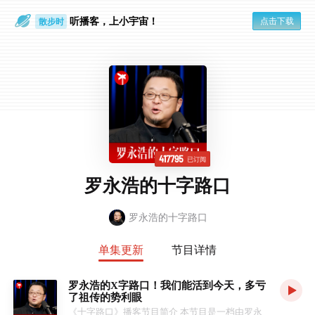
听播客，上小宇宙！
点击下载
散步时
通勤路上
417795
已订阅
罗永浩的十字路口
罗永浩的十字路口
单集更新
节目详情
罗永浩的X字路口！我们能活到今天，多亏
了祖传的势利眼
《十字路口》播客节目简介 本节⽬是⼀档由罗永