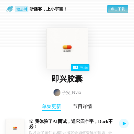
听播客，上小宇宙！
点击下载
散步时
通勤路上
183
已订阅
即兴胶囊
子安_Nvio
单集更新
节目详情
17. 我体验了AI面试，送它四个字，Duck不
必！
以及听了黄仁勋和Ilya播客会如何缓解AI焦虑 - 录