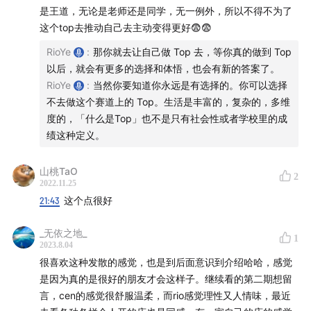
是王道，无论是老师还是同学，无一例外，所以不得不为了
这个top去推动自己去主动变得更好😨😨
03:20
我们和顾客之间的关系
RioYe
:
那你就去让自己做 Top 去，等你真的做到 Top
06:00
我们就是自己产品的用户
以后，就会有更多的选择和体悟，也会有新的答案了。
RioYe
:
当然你要知道你永远是有选择的。你可以选择
10:18
企业的游戏规则
不去做这个赛道上的 Top。生活是丰富的，复杂的，多维
度的，「什么是Top」也不是只有社会性或者学校里的成
11:24
Rio 和 Cen 的沟通方式
绩这种定义。
13:10
为什么要开一家线下实体店
山桃TaO
2
2022.11.25
20:26
对蜡烛和气味的理解
21:43
这个点很好
30:10
产品有自己的想法
_无依之地_
1
2023.8.04
很喜欢这种发散的感觉，也是到后面意识到介绍哈哈，感觉
33:44
精油并不一定是治疗失眠的最好方式
是因为真的是很好的朋友才会这样子。继续看的第二期想留
言，cen的感觉很舒服温柔，而rio感觉理性又人情味，最近
35:57
Cen 对于失眠的现身说法