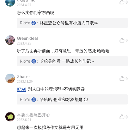
我们期待认识和我们一样或者不一样的，对生活有热情、
0
2024.4.07
对生命有热爱的小伙伴们。也非常感谢大家购买我们的产
怎么卖你们家东西呢
品，支持我们创业并继续做出更好的产品。
RioYe
:
炑星迹公众号里有小店入口哦🙏
——
Greenideal
0
2023.4.25
✍️「创业手记」
听了后面再听前面，好有意思，青涩的感觉 哈哈哈
E02 I 我们与品牌的关系
RioYe
:
哈哈是的呀 一路成长的印记～
E03 I 终于有人来香氛店看书了
E04 I 要信任用户，即使从吃亏开始
Zhao--
0
2022.11.29
E15 I 创业是一种生活方式
07:40
别人口中的理想型≈不切实际😀
E20 I 我们与 Web3 和所有权经济的距离
RioYe
:
哈哈哈 创业和对象都是 😏
E27 被采访 I 我们享受和珍惜打磨品牌DNA的过程
E33 I 空间的状态是你的内心
举要扶摇尾巴开心
E34 I 我们就像花坛里的花，而店才是最委屈的
0
2022.6.01
E35 I 小小的大大月饼共创计划
想起来一次模拟考作文就是有用无用