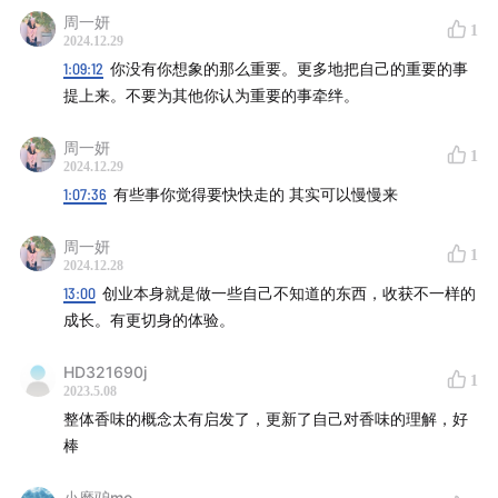
周一妍
Hi，大家好，我们是「炑星迹」主理人 Rio 和 Cen，我们
1
2024.12.29
现在舟山创业，经营一家小而美的香氛手作店。我们俩都
1:09:12
你没有你想象的那么重要。更多地把自己的重要的事
很喜欢「播客」，也希望通过声音的形式和大家分享我们
提上来。不要为其他你认为重要的事牵绊。
的创业故事、在舟山的生活、最近看的书和影视、对手作
周一妍
的认知以及其他天马行空的无止尽的意义探讨。
1
2024.12.29
1:07:36
有些事你觉得要快快走的 其实可以慢慢来
🥳 如果你喜欢我们的节目，欢迎和我们做朋友：
周一妍
1
搜索「炑星迹」：
公众号、小红书等平台都可以找到我
2024.12.28
们
13:00
创业本身就是做一些自己不知道的东西，收获不一样的
成长。有更切身的体验。
手作产品
：手工冷制皂、香薰蜡烛、天然洗护液体皂，
我们的每一个产品都是由 Cen 手作，微店和小红书可以
HD321690j
1
买到，健康的生活来源于有意识的消费。
2023.5.08
任何想说的反馈和商务合作都可以联系
邮箱
：
整体香味的概念太有启发了，更新了自己对香味的理解，好
棒
muxingji1984@163.com
小磨驴mo