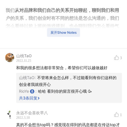
我们
从对品牌和我们自己的关系开始聊起，聊到我们和用
户的关系，我们创业时有不同的想法是怎么沟通的，我们
怎么看待以前上班的游戏规则，也会聊到我们怎么看待气
展开Show Notes
味，怎么看待香薰蜡烛和无香蜡烛，还会聊到我们对不完
美的理解。最后，也给大家推荐几本正在看的书。
今天舟山的天气很好，冬天马上快过去了，去开店的路上
山桃TaO
3
2022.11.25
开始出现越来越多的绿色，也希望大家可以停下来看一看
和我的很多想法都非常契合，希望你们可以越做越好
周围的世界。
山桃TaO
:
不管将来会怎么样，不过能看到有你们这样的
创业者我就很开心
——
RioYe
:
哈哈 看到你的留言很开心哦 🥳
共
3
条回复
时间轴👇
00:01
突然开始的录音
永远不会喜欢早八
1
2022.3.18
真的不会想当top吗？感觉现在得到的讯息都是在传达top才
01:44
Rio 对于品牌认知的改变