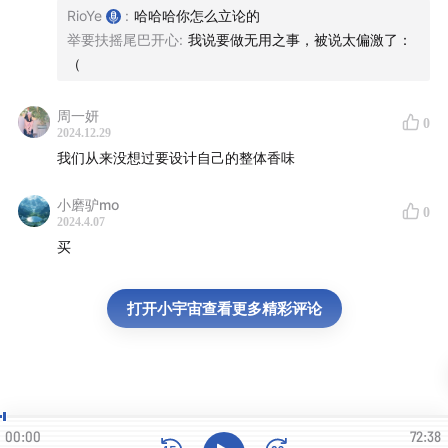
RioYe
:
哈哈哈你怎么立论的
🪐「有主题慢谈」
举要扶摇尾巴开心
:
我说要做无用之事，被说太偏激了：
（
E05 I 兴趣
I
E14 I 死亡
I
E17 I 孤独
I
E23 I 爱情
I
E25 I
时间
周一妍
E06 I 回忆星巴克往事
I
E18 I 星巴克是如何失去我们的
0
2024.12.29
E09 I 回忆 Genius Bar 的日子
我们从来没想过要设计自己的整体香味
E12 I 产品思维
I
E22 I 芳香疗法
小磨驴mo
E08 I 中文播客推荐一
0
2024.4.07
买
👬「友聊」
Kevin & Josh
E26 友聊 I 看过世界的善与恶，你选择什
打开小宇宙查看更多精彩评论
么？
Hang
E30 同理心 I 我们内心的开放程度是同理心的边
界
🥳 「近况 I 开心的事」
00:00
72:38