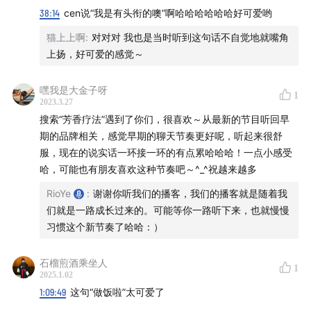
1:10:55
没有什么比你自己更重要
38:14
cen说“我是有头衔的噢”啊哈哈哈哈哈哈好可爱哟
猫上上啊
:
对对对 我也是当时听到这句话不自觉地就嘴角
1:11:11
片尾音乐：一棵会开花的树 - 谢春花
上扬，好可爱的感觉～
——
嘿我是大金子呀
1
2023.3.27
推荐的书籍：
搜索“芳香疗法”遇到了你们，很喜欢～从最新的节目听回早
期的品牌相关，感觉早期的聊天节奏更好呢，听起来很舒
Book I 《贪婪的多巴胺》Daniel E. Lieberman
服，现在的说实话一环接一环的有点累哈哈哈！一点小感受
Book I 《设计中的设计》原研哉
哈，可能也有朋友喜欢这种节奏吧～^_^祝越来越多
Book I 《芳香疗法大百科》 Patricia Davis
RioYe
:
谢谢你听我们的播客，我们的播客就是随着我
——
们就是一路成长过来的。可能等你一路听下来，也就慢慢
习惯这个新节奏了哈哈：）
🪐 关于「炑星迹」
石榴煎酒乘坐人
1
2025.1.02
「炑星迹」，炑是mù，意思是「火炽燃烧」，象征着
1:09:49
这句“做饭啦”太可爱了
光，我们希望再微弱的光也可以穿越星际。