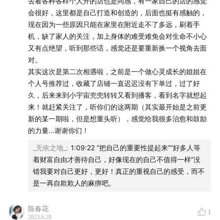
去看各种各样个人开的店也是同感，有一家自己的店的感觉
会很好，这里都是自己打造和创造的，后面也挺有感触的，
39:30
快结束了才发现没有介绍过我们的品牌
现在因为一些原因只能在家里在附近走不了多远，刷着手
机，缺了家人的关注，加上身体的难受难免会对生命不小心
46:50
相信文字的力量
又有点绝望，听到那些话，感觉还是要重新换一个视角去面
对。
48:51
线下和线上做产品的区别
其实这次是第二次相遇啦，之前是一个做心灵成长的姐姐在
个人号推荐过，收藏了店铺一直迟迟没有下单过，过了好
51:14
对于完美主义的理解
久，后来来到小宇宙兜兜转转又看到播客，看到名字就想起
来！就赶紧关注了，听你们的这两期（其实最开始是之前更
54:04
看到产品背后的价值
新的某一期啦，但是想重头听），感觉给我很多治愈和鼓励
的力量…谢谢你们！
59:27
读书有什么用
_无依之地_
:
1:09:22 “把自己的重要性提起来”“好多人等
1:01:22
Rio 给大家推荐的书
着财富自由才善待自己，好像现在的自己不值得一样”没
错我要对自己更好，更好！真正的重视自己的感受，而不
1:04:23
Cen 给大家推荐的书
是一再自欺欺人的麻痹吧。
1:09:40
体验无用的知识，看看世界
陈春花
1
2023.6.28