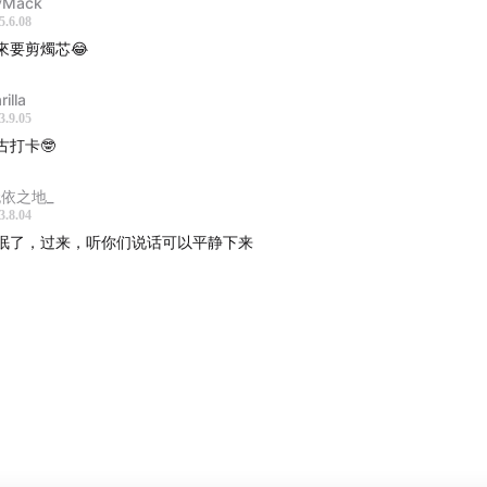
vMack
5.6.08
en 和自己很喜欢的 UP主 录了一期节目
來要剪燭芯😂
看了舟山晚报的「粉丝」来找 Cen 咨询芳香疗法
illa
3.9.05
欢迎大家把蜡烛罐头带回来灌蜡」
古打卡🤓
们的mini小蜡烛是唯一的折扣产品
无依之地_
3.8.04
个播客就是我们的语音日记本
眠了，过来，听你们说话可以平静下来
尾音乐：未知艺术家 - Quark
提及的：
己熨烫以后上墙的「价值观」：