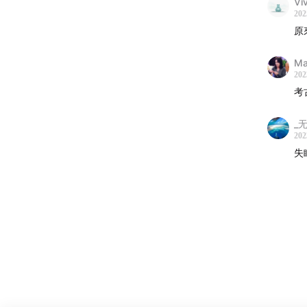
Vi
202
31:09
C
原
32:38
有
Mar
202
35:21
「
考
36:48
我
_
202
39:18
这
失
41:45
片
——
播客中
我们自