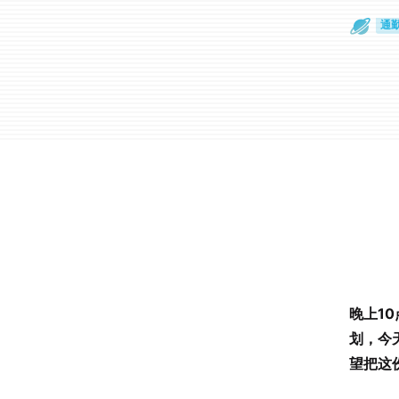
散
通
晚上1
划，今
望把这