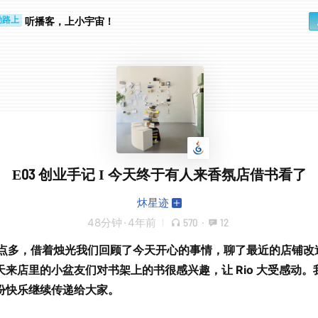
步时
勤路上
听播客，上小宇宙！
E03 创业手记 I 今天终于有人来香氛店借书看了
炑星迹
48分钟
·
4年前
570
·
12
0点多，借着烛光我们回顾了今天开心的事情，聊了最近的店铺改
天来店里的小盆友们对书架上的书很感兴趣，让 Rio 大受感动。
份快乐继续传递给大家。