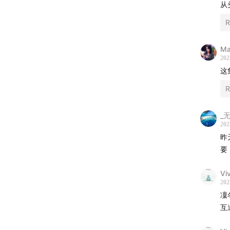
从
14:20
我
R
15:02
C
Mar
202
17:23
很
这
R
19:31
终
_
23:27
在
202
昨
25:40
来
要
26:44
如
Vi
202
27:19
商
凜
互
28:43
「