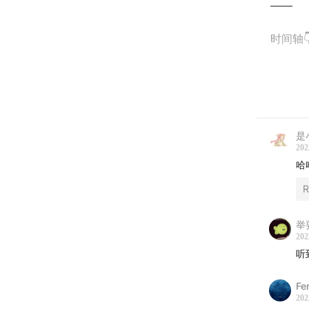
——
时间轴
00:17
晚
01:44
店
是
02:03
限
202
哈
04:24
你
R
06:24
什
举
07:47
碎
202
听
10:21
线
Fe
202
12:56
没