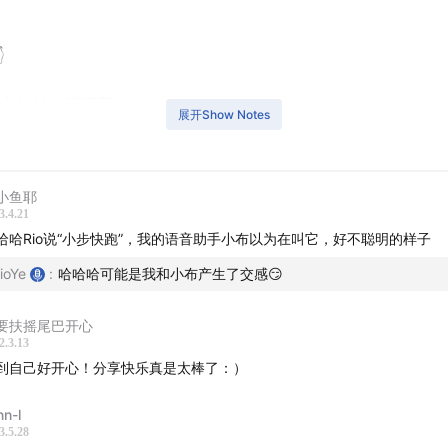

上的烛光很漂亮
展开Show Notes
铺的「低成本改造」
小鱼耶
制让我们更有创造力
3.4.21
哈哈Rio说“小步快跑”，我的语音助手小布以为在叫它，好不聪明的样子
怎么定义这面墙，它就有不同的力量
ioYe
:
哈哈哈可能是我和小布产生了交感😏
么是「皂片」以及它的价值
要扶摇尾巴开心
裂的不完美
2.3.13
到自己好开心！分享快乐真是太棒了：）
下创业绕不过的「店铺陈列」
nn-l
3.5.28
有设计经验的 Rio 和线下供应商的沟通