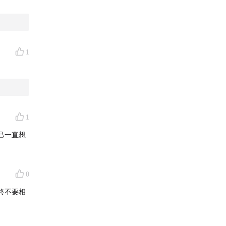
1
1
己一直想
0
終不要相