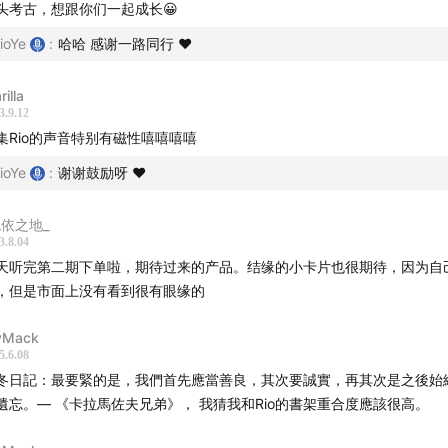
头考古，想跟你们一起成长😀
们的「店铺迭代2.0」
ioYe
:
哈哈 感谢一路同行 ❤️
en 和 Rio 沟通方式的转变
illa
3.9.12
多时候不能停留在「想」
集Rio的声音特别有磁性嘻嘻嘻嘻
ioYe
:
谢谢鼓励呀 ❤️
于有用户借我的书啦！
无依之地_
岛上认识的来自西雅图的手工店主
3.8.04
天听完第二期下单啦，期待过来的产品。结缘的小卡片也很期待，因为自
自用户的反馈：原来我已经不看虚构类的书好多年了
，但是市面上没有看到很有眼缘的
果你进来我们的店铺，可能没有人马上招呼你
vMack
5.6.08
品的陈列就是我们自己理念的表达
冬日記：最要緊的是，我們首先應當善良，其次要誠實，再其次是之後始
遺忘。— 《卡拉馬佐夫兄弟》， 我猜我和Rio的書架重合度應該很高。
有空可以常来看书哦」