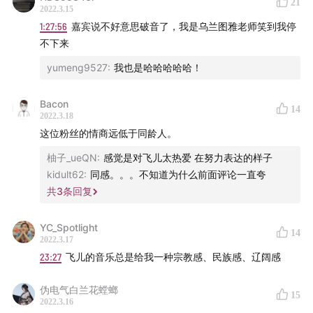
21
2022.3.15
1:27:56
嘉宾说不好意思破音了，我是乌兰图雅老师笑到我停
徐怀钰
萧亚轩
那英
关淑怡
陈淑桦
雷光夏
戴佩妮
萬芳
陈
不下来
珊妮
杨千嬅
侯湘婷
梁静茹
许茹芸
杨乃文
陈绮贞
莫文蔚
yumeng9527
:
我也是哈哈哈哈哈！
孙燕姿
蔡健雅
江美琪
范晓萱
林忆莲
王菲 A
王菲 B
许美
静
张惠妹 A
张惠妹 B
张惠妹 C
梁咏琪
齐豫
Bacon
14
2022.3.18
组合
这位粉丝的情商远低于同龄人。
锦绣二重唱
蟑螂合唱团IPIS
无印良品
凡人二重唱
五月天
柚子_ueQN
:
感觉是对飞儿太热爱 在努力表达的样子
A
五月天B
优客李林
与非门
kidult62
:
同感。。。不知道为什么前面评论一直夸
共
3
条回复
YC_Spotlight
14
2022.3.17
时代眼泪
23:27
飞儿的音乐总是给我一种宗教感、民族感、辽阔感
厉曼婷作词的歌
伪电气白兰花螳螂
飞碟拾遗
电视剧金曲A
电视剧金曲B
彩
15
2022.3.16
铃时代
魔岩
飞碟与滚石
94新生代
卡拉OK
MV回忆