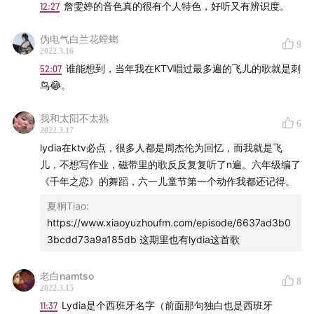
12:27
詹雯婷的音色真的很有个人特色，好听又有辨识度。
伪电气白兰花螳螂
9
2022.3.16
52:07
谁能想到，当年我在KTV唱过最多遍的飞儿的歌就是刺
鸟😂。
我和太阳不太熟
6
2022.3.17
lydia在ktv必点，很多人都是周杰伦为回忆，而我就是飞
儿，不想写作业，磁带里的歌反反复复听了n遍。六年级编了
《千年之恋》的舞蹈，六一儿童节第一个动作我都还记得。
夏桐Tiao
:
https://www.xiaoyuzhoufm.com/episode/6637ad3b0
3bcdd73a9a185db 这期里也有lydia这首歌
老白namtso
8
2022.3.15
11:37
Lydia是个西班牙名字（前面那句独白也是西班牙