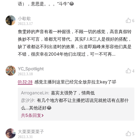
语），意思是。。。“斗牛”😂
小歇歇
6
2022.3.17
詹雯婷的声音有着一种倔强，不顾一切的感觉，高音真假转
换妙不可言，谁都无可替代。其实F.I.R三人是很好的搭配，
缺了谁都达不到出道时的效果，出道即巅峰来形容他们真是
不错，很庆幸在2004年他们出现过，可一不可再…
YC_Spotlight
4
2022.3.18
01:32:28
感觉主播到这里已经完全放弃拉主key了🤣
ArroganceLin
:
嘉宾太强势了，情商低
彦汐汐
:
有几个地方都不让主播把话说完就抢话有点那什
么…其他还好😂
共
5
条回复
大栗栗栗栗子
5
2022.3.31