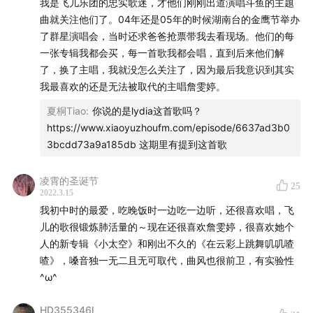
我是飞儿乐团的忠实歌迷，才他们刚刚出道演唱斗鱼的主题
1:29:45
F.I.R.飞儿乐团 第六专《亚特兰蒂斯》
曲就关注他们了。04年还是05年的时候湖南台的金鹰节举办
1:32:26
《泪光闪烁》F.I.R.飞儿乐团
了群星演唱会，当时还求爸爸抢票带我去看现场。他们的每
1:36:15
F.I.R.飞儿乐团 第七专《Better Life》
一张专辑我都会买，每一首歌我都会唱，直到后来他们解
1:47:31
尾声
了，换了主唱，我就没怎么关注了，因为最后我意识到其实
1:55:57
《Better Life》F.I.R.飞儿乐团
我最喜欢的还是无法被取代的主唱詹雯婷。
夏桐Tiao
:
你说的是lydia这首歌吗？
加入8090有限公司听众群的方法
https://www.xiaoyuzhoufm.com/episode/6637ad3b0
+VX Frankie461 飞飞申请加入8090有限公司的听众群
3bcdd73a9a185db 这期里有提到这首歌
8090时光机：
凌霄的圣诞节
25
2022.3.15
我初中时的最爱，吃晚饭时一边吃一边听，还很喜欢唱，飞
男歌手
儿的歌很锻炼肺活量的～现在还很喜欢詹雯婷，很喜欢她个
人的新专辑《小太空》和刚出不久的《在云彩上跳舞叽叽喳
黄舒骏
陈奕迅 A
陈奕迅 B
张震岳
伍佰
周华健
陶喆
周杰
喳》，嗓音独一无二且无可取代，曲风也很前卫，有实验性
伦
李宗盛
张信哲
游鸿明
张宇
熊天平
任贤齐
张雨生
^ω^
女歌手
HD355346l