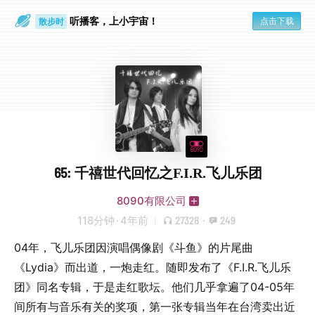
听播客，上小宇宙！
点击下载
散步时
通勤路上
65: 千禧世代回忆之F.I.R.飞儿乐团
8090有限公司
118分钟
·
4年前
27328
·
249
04年，飞儿乐团因演唱偶像剧《斗鱼》的片尾曲
《Lydia》而出道，一炮走红。随即发布了《F.I.R.飞儿乐
团》同名专辑，于是走红歌坛。他们几乎拿遍了04-05年
间所有与音乐有关的奖项，第一张专辑当年在台湾卖出近