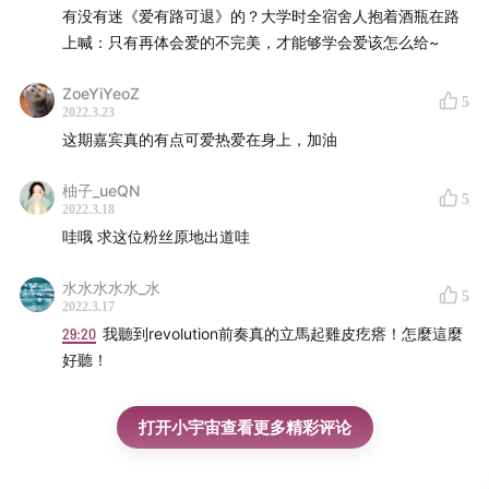
有没有迷《爱有路可退》的？大学时全宿舍人抱着酒瓶在路
上喊：只有再体会爱的不完美，才能够学会爱该怎么给~
ZoeYiYeoZ
5
2022.3.23
这期嘉宾真的有点可爱热爱在身上，加油
柚子_ueQN
5
2022.3.18
哇哦 求这位粉丝原地出道哇
水水水水水_水
5
2022.3.17
29:20
我聽到revolution前奏真的立馬起雞皮疙瘩！怎麼這麼
好聽！
打开小宇宙查看更多精彩评论