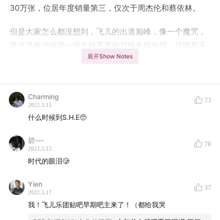
30万张，位居年度销量第三，仅次于周杰伦和蔡依林。
但是大家怎么都没想到，飞儿的出道巅峰，像一个魔咒，
再也没有冲破第一张专辑高度的后续专辑出现。伴随着千
展开Show Notes
禧一代们，从进入学校到走入社会，飞儿从原来的三人，
换成了新的三人组合。而我们心里面，始终记得的，是04
年，他们一飞冲天时的样子，好像还是昨天一样。
Charming
73
2022.3.15
这期节目，我邀请到一位，飞儿乐团的铁粉小讷，让他来
什么时候到S.H.E🥺
给我们讲讲他心目中的飞儿，以及当我们都不再关注飞儿
时，我们遗漏掉了哪些飞儿的好歌。
碧---
70
2022.3.15
Shownotes：
时代的眼泪🥲
00:00
Yien
《我们的爱》F.I.R.飞儿乐团
37
2022.3.17
05:16
F.I.R.飞儿乐团的出道和有多火
我！飞儿乐团贴吧早期吧主来了！（都给我哭
11:11
《Lydia》F.I.R.飞儿乐团