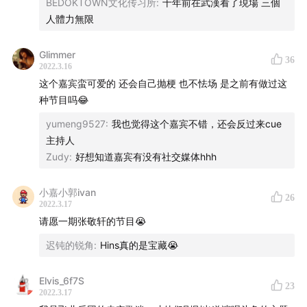
BEDOKTOWN文化传习所
:
十年前在武漢看了現場 三個
15:40
初次认识飞儿
人體力無限
19:50
F.I.R.飞儿乐团的音乐风格与“乐以载道”的音乐精神
23:27
三人走到一起的某种机缘
Glimmer
36
26:45
飞儿第一张专辑的评价讨论
2022.3.16
这个嘉宾蛮可爱的 还会自己抛梗 也不怯场 是之前有做过这
30:53
04年的华语乐坛
种节目吗😂
35:50
F.I.R.飞儿乐团 第一专
42:10
04年与飞儿第一张专辑同期其他歌手专辑与歌手
yumeng9527
:
我也觉得这个嘉宾不错，还会反过来cue
主持人
45:15
F.I.R.飞儿乐团 第二专《无限》
Zudy
:
好想知道嘉宾有没有社交媒体hhh
47:04
《应许之地》F.I.R.飞儿乐团
52:58
《刺鸟》F.I.R.飞儿乐团
小嘉小郭ivan
26
55:50
05年黄金年代的华语金曲
2022.3.17
1:04:33
F.I.R.飞儿乐团 第三专《飞行部落》
请愿一期张敬轩的节目😭
1:10:30
F.I.R.飞儿乐团 第四专《爱歌姬》
迟钝的锐角
:
Hins真的是宝藏😭
1:16:52
《荼蘼时代》F.I.R.飞儿乐团
1:22:00
F.I.R.飞儿乐团 第五专《让我们一起微笑吧》
Elvis_6f7S
23
2022.3.17
1:24:51
《Find My Way》F.I.R.飞儿乐团