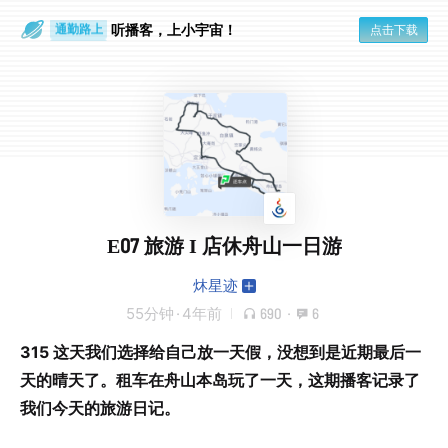
通勤路上
听播客，上小宇宙！
点击下载
眼睛好累
E07 旅游 I 店休舟山一日游
炑星迹
55分钟
·
4年前
690
·
6
315 这天我们选择给自己放一天假，没想到是近期最后一
天的晴天了。租车在舟山本岛玩了一天，这期播客记录了
我们今天的旅游日记。