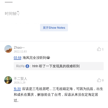
——
时间轴👇
00:17
舟山大风，我们出去录了一段风声
展开Show Notes
01:00
为什么315店休
Zhao--
02:28
我们缜密的旅行计划
1
2022.12.03
03:59
海风完全没听到😭
03:31
晚上租了车到海边录了海声（声音比较小）
RioYe
:
hhh 听了一下发现真的很难听到
04:03
【第1站：小干岛】
不二賢人
0
06:33
【第2站：定海古城】
2026.1.29
15:30
应该是三毛祖居吧，三毛祖籍定海，可因为抗战，出生
13:20
【第3站：三毛故居】
和成长在重庆，解放前去了台湾，应该从来没在定海定居
过。
22:40
【第4站：团结水库】