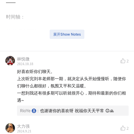
——
时间轴：
00:01
Siri 报时
展开Show Notes
00:19
再次回到店里的漂亮妈妈
林悦微
02:48
小朋友对味道的感觉更加没有成见
2
2024.10.18
好喜欢听你们聊天。
04:34
顾客比我们想象的更加懂得不完美
上次听完刘丰老师那一期，就决定从头开始慢慢听，随便你
们聊什么都很好，氛围又平和又温暖。
07:53
「大家能读懂，所以我们要做的就是更努力的把自
一想到我还有很多期可以听就很开心，期待和最新的你们相
己表达出来」
遇~
RioYe
:
也谢谢你的喜欢呀 祝福你天天平常 😊🙏
09:41
推荐 B站的烹饪UP主：鞑厨高寒
10:17
《The Final Table》厨师争霸赛介绍
大力强
2
2024.9.21