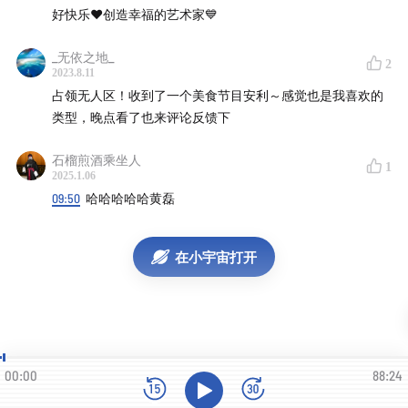
好快乐❤创造幸福的艺术家💙
13:12
大厨们都选择了非常普通的食材
_无依之地_
16:00
原来吞拿也是仙人掌的果实
2
2023.8.11
占领无人区！收到了一个美食节目安利～感觉也是我喜欢的
16:35
很多时候洋蓟只是配菜
类型，晚点看了也来评论反馈下
17:39
如果让你用鸡蛋做美食你会怎么做
石榴煎酒乘坐人
1
2025.1.06
19:25
「为什么土豆没有鸡蛋重要」
09:50
哈哈哈哈哈黄磊
20:27
每年休息四个月的餐厅
在小宇宙打开
23:30
美国大厨的情感感知力
25:53
我们平时也容易忽略身边的食材
27:49
复兴里山文化的日本大厨
00:00
88:24