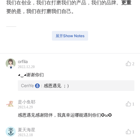
我们在创业，我们在打磨我们的产品，我们的品牌。
更重
要的是，我们在打磨我们自己。
——
展开Show Notes
时间轴👇
00:00
爆笑开场：一个怎么都读不准音的 Cen
orfila
2
2022.12.20
00:34
假装 Siri 报时
◕‿◕谢谢你们
CenYe
:
感恩遇见 ；）
00:47
一次假装有主题的聊天
01:25
正式开场
是小鱼耶
1
2023.4.29
感恩遇见感谢陪伴，我真幸运哪能遇到你们✪ω✪
01:40
本次聊天缘起于与一个用户的交流
夏天海星
04:31
以前会把时间分开分配给工作和生活
1
2023.2.18