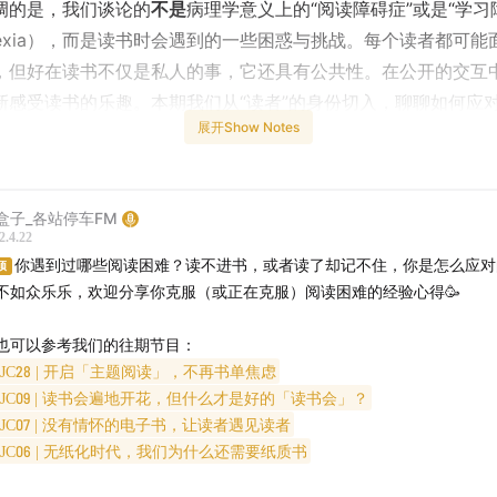
调的是，我们谈论的
不是
病理学意义上的“阅读障碍症”或是“学习
slexia），而是读书时会遇到的一些困惑与挑战。每个读者都可能
，但好在读书不仅是私人的事，它还具有公共性。在公开的交互
新感受读书的乐趣。本期我们从“读者”的身份切入，聊聊如何应
展开Show Notes
的阅读困难。
我们为何而读书？怎样选取书目？如何强化记忆、
希望本期的讨论能给你一些启发。
打赏
❤️
盒子_各站停车FM
2.4.22
你遇到过哪些阅读困难？读不进书，或者读了却记不住，你是怎么应对
的人：
蛋妞、小盒子
顶
不如众乐乐，欢迎分享你克服（或正在克服）阅读困难的经验心得🥳
你将听到
也可以参考我们的往期节目：
JC28 | 开启「主题阅读」，不再书单焦虑
众成为“读者”的历史并不长
JC09 | 读书会遍地开花，但什么才是好的「读书会」？
JC07 | 没有情怀的电子书，让读者遇见读者
成为读者的条件
：识字率与国民教育
JC06 | 无纸化时代，我们为什么还需要纸质书
到默读，从半公开到私人