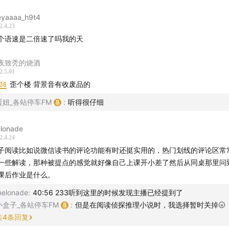
eyaaaa_h9t4
2.4.23
个语速是二倍速了吗我的天
夜致秃的烧酒
2.5.01
:36
歪个楼 背景音有收废品的
蛋妞_各站停车FM
:
听得很仔细
lonade
2.4.24
子阅读比如说微信读书的评论功能有时还挺实用的，热门划线的评论区常
一些解读，那种被提点的感觉就好像自己上课开小差了然后从同桌那里问
课后作业是什么。
elonade
:
40:56 233听到这里的时候发现主播已经提到了
小盒子_各站停车FM
:
但是在阅读侦探推理小说时，我选择暂时关掉🌝
共
4
条回复