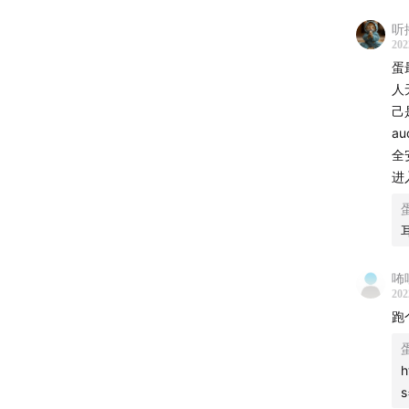
听播
202
蛋
人
己
a
全
进
咘
202
跑
h
s