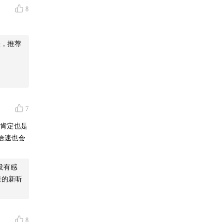
8
快，推荐
7
时肯定也是
语速也会
没有感
来的新听
8