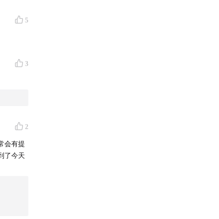
5
3
2
常会有提
到了今天