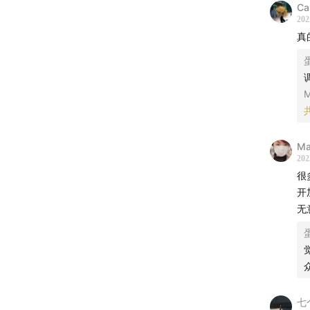
Ca
202
真
M
Ma
202
很
开
无
七