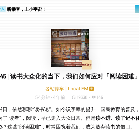
听播客，上小宇宙！
个人
行路上
C45 | 读书大众化的当下，我们如何应对「阅读困难
各站停车 | Local FM
54分钟
·
4年前
19330
·
145
书日，依然聊聊“读书论”。如今识字率的提升，国民教育的普及
为了“读者”，阅读，早已走入大众日常。但是
读不进、读了记不
办
？这些“阅读困难”，时常困扰着我们，成为放弃读书的借口。