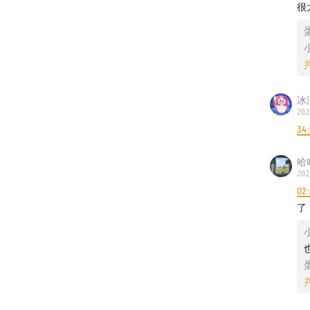
很
纸质书
冰
202
34
哈哈
202
02
了