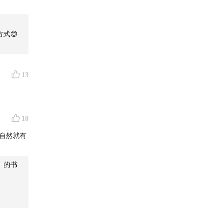
式😊
13
10
自然就有
）的书