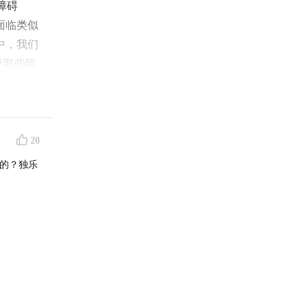
障碍
面临类似
中，我们
对那些频
沉淀阅读
20
的？独乐