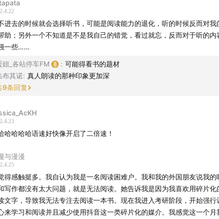
tapata
2.4.22
间与阅读的公共性
不进去的时候就会选择听书，可能是阅读能力的退化，听的时候反而对我
帮助；另外一个不知道是不是我自己的错觉，看过就忘，反而对于听的内
什么会患上阅读困难？
强一些……
为什么要读？读的乐趣在哪？阅读的性价比太低
蛋妞_各站停车FM
:
可能得看书的题材
法布其诺
:
真人朗读的那种印象更加深
记不住内容，过目即忘;
共
9
条回复
空间关系，时间关系，人物人际关系，说理逻辑关系
ssica_AcKH
2.4.23
哈哈哈哈哈语速好快像开启了二倍速！
除“
原典主义
”，从导读入手
漫与漫漫
漫画的体验：
文字经由图像回归自身
2.4.25
觉得感触挺多。我自认为我是一名阅读困难户。我和我的外国朋友说我的
仪式感：借助
阅读的外部辅助系统
和写作都没有太大问题，就是无法阅读。她告诉我是因为我喜欢用碎片化
读文字，导致我无法专注去阅读一本书。现在我进入考研阶段，开始强行
：字体、背景与间距
心来学习和阅读并且减少使用抖音这一类碎片化的媒介。我感觉这一个月