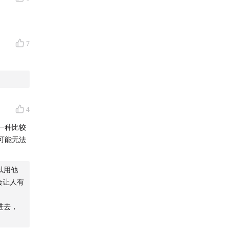
7
4
一种比较
可能无法
以用他
会让人有
进去，