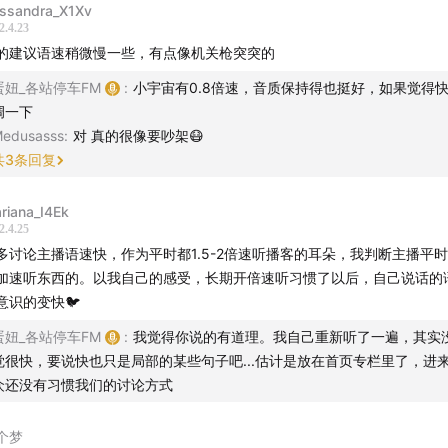
ssandra_X1Xv
2.4.23
的建议语速稍微慢一些，有点像机关枪突突的
蛋妞_各站停车FM
:
小宇宙有0.8倍速，音质保持得也挺好，如果觉得
调一下
edusasss
:
对 真的很像要吵架😷
共
3
条回复
riana_I4Ek
2.4.25
多讨论主播语速快，作为平时都1.5-2倍速听播客的耳朵，我判断主播平
加速听东西的。以我自己的感受，长期开倍速听习惯了以后，自己说话的
意识的变快🐦
蛋妞_各站停车FM
:
我觉得你说的有道理。我自己重新听了一遍，其实
觉很快，要说快也只是局部的某些句子吧...估计是放在首页专栏里了，进
众还没有习惯我们的讨论方式
个梦