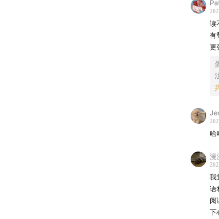
Pa
202
默读空
读
有
20:00
为
更
门槛：
过程：
理解：
Je
202
哈
34:50
摒
漫
41:10
读
202
我
阅读的
语
阅
电子书
下