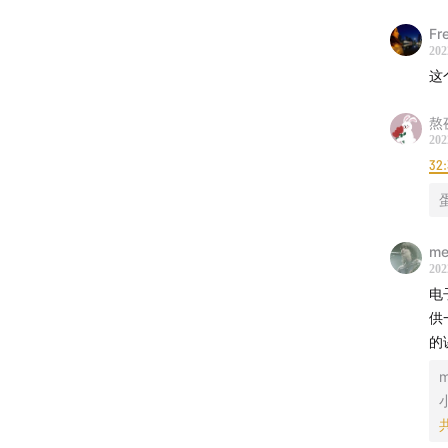
Fr
202
这
熬
202
32
me
202
电
供
的
m