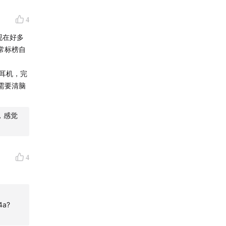
4
现在好多
常标榜自
着耳机，完
需要清脑
，感觉
4
4a?