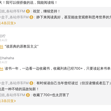
大！我可以很骄傲的说，我能阅读啦！
：包书纸或皮、书签、便条、藏书票
蛋妞_各站停车FM
:
祝贺，继续坚持！
小盒子_各站停车FM
:
静下来阅读真好，甚至能改变观察和思考世界的方
共
4
条回复
洁柠
2.4.22
:55
“读原典的原教旨主义”
hahaha
2.4.22
:44
读书一年，一边看一边收藏书，收藏列表已经700+，只要读起来书单
小盒子_各站停车FM
:
有时候读自己当年曾经读过（但没读懂或者忘了
也是一种不错的温故知新！
蛋妞_各站停车FM
:
收藏了700+也太厉害了
共
3
条回复