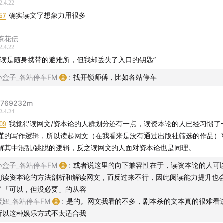
2.4.22
57
确实读文字想象力用很多
茶花伝
2.4.22
阅读是随身携带的避难所，但我却丢失了入口的钥匙”
小盒子_各站停车FM
:
找开锁师傅，比如各站停车
769232m
2.4.24
09
我觉得读网文/资本论的人群划分还有一点，读资本论的人已经习惯了
谨的写作逻辑，所以读起网文（在我看来是没有通过出版社筛选的作品）
解其中混乱/跳脱的逻辑，反之读网文的人面对资本论也是同理。
小盒子_各站停车FM
:
或者说这里的向下兼容性在于，读资本论的人可
们读资本论的方法剖析和解读网文，而反过来不行，因此阅读能力提升也
了「可以，但没必要」的从容
蛋妞_各站停车FM
:
是的。网文我看的不多，剧本杀的文本真的很难看
所以这种娱乐方式不太适合我