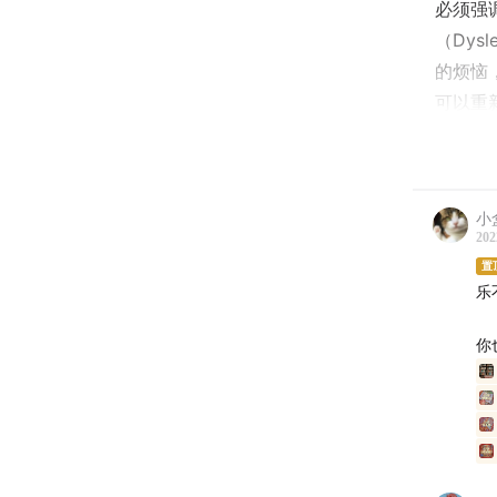
必须强
（Dy
的烦恼
可以重
繁出现
内容？
爱发电
小
202
| 说话
置
乐
| 本期
你
06:15
大
10:30
从音读