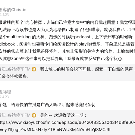
客的Christie
2.4.23
最后聊的那个“内心博弈，训练自己注意力集中”的内容我超同意！我觉得
无法静下心读书也是因为人为地给自己制造了很多嘈杂。就说我自己，经
是个multitasking 的大神。跑步的时候听podcast，上下班开车的时候听
udiobook，阅读时也要听专门给阅读设计的playlist音乐。耳朵里总是插
安静的状态莫名让我觉得怪怪的。其实非常影响关注力的培养。上瑜伽时
入冥想zone里这件事可以把我弄疯！我最近就在反省自己这个状态。
蛋妞_各站停车FM
:
我去散步的时候会脱下耳机，感受一下自然的风声
耳朵会轻松很多。
哩咘哩
2.4.23
个题，语速快的主播是广西人吗？听起来感觉很亲切
蛋妞_各站停车FM
:
是的～ 欢迎收听这一期：
ttps://www.xiaoyuzhoufm.com/episode/60420f8355a0d3f4b8f960
=eyJ1IjogIjYwMDJkNzIyZTBmNWU3MjNiYmFhYjI3MCJ9