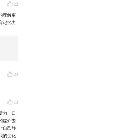
22
的理解更
容记忆力
23
13
听力、口
的媒介去
让自己静
我的变化