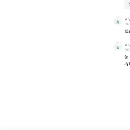
34:53

R
37:52
要
Vi
202
43:40
每
我
PART I
Vi
202
第
45:12
本
有
46:17
我
46:50
Q
50:57
Q
53:45
Q
56:51
Q