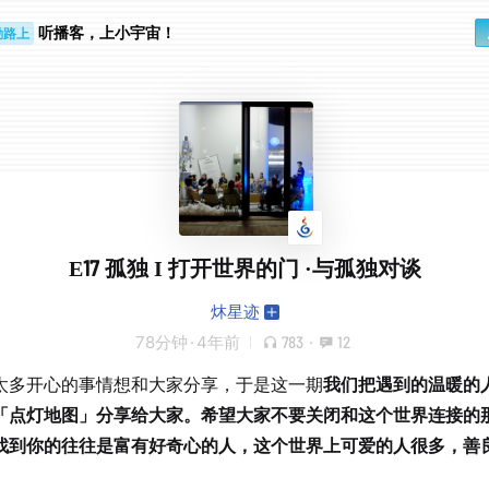
听播客，上小宇宙！
勤路上
睛好累
E17 孤独 I 打开世界的门 ·与孤独对谈
炑星迹
78分钟
·
4年前
783
·
12
太多开心的事情想和大家分享，于是这一期
我们把遇到的温暖的
「点灯地图」分享给大家。希望大家不要关闭和这个世界连接的
找到你的往往是富有好奇心的人，这个世界上可爱的人很多，善