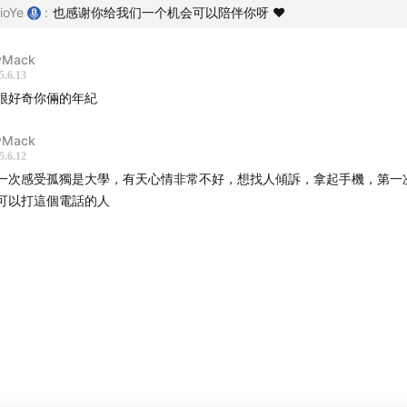
更高俱乐部的小伙伴
ioYe
:
也感谢你给我们一个机会可以陪伴你呀 ❤️
不要拉新送赠品：珍惜我们做出来的每一件产品
vMack
5.6.13
一次经历都让我们对自己的品牌更有安全感
很好奇你倆的年紀
I ：SHALL WE TALK
vMack
5.6.12
一次感受孤獨是大學，有天心情非常不好，想找人傾訴，拿起手機，第一
次主题「孤独」的主题介绍
可以打這個電話的人
们决定分享我们自己对孤独问题的回答
1: 你第一次感到孤独是什么时候？
2: 你上一次感受到孤独是什么时候？在什么情况下？
3: 你认为孤独更多的是来自外界？还是一种自发性的感觉？
4：你觉得孤独的情绪会相互传递吗？