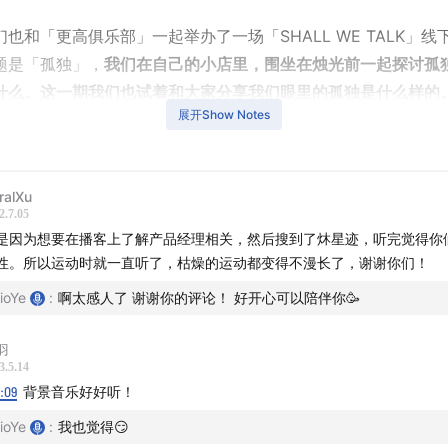
也和「更高俱乐部」一起举办了一场「SHALL WE TALK」线
题是「孤独」，
我们在自己的小店里，围坐在烛光前一起探讨孤
什么。这一期我们也试着和大家分享我们眼里的孤独是什么样的
展开Show Notes
：
ralXu
2.7.05
 I ：打开世界的门
是因为想要在播客上了解产品经理相关，然后搜到了炑星迹，听完觉得你
性。所以运动时就一直听了，枯燥的运动都变得不漫长了，谢谢你们！
心的事大串烧
ioYe
:
啊太感人了 谢谢你的评论！ 好开心可以陪伴你🥳
什么又开始用小红书
羽
3.5.14
小红书上的记者朋友
6:09
背景音乐好好听！
岛上的首饰店老板Z
ioYe
:
我也觉得😏