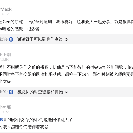
爱骑摩托车的漂亮小姐姐
vMack
5.6.12
謝Cen的餅乾，正好聽到這期，我很喜好，也和愛人一起分享。就是很喜歡
更高俱乐部的朋友们
en時候的感覺，很多愛
有的💡都串联起来了
ioYe
:
谢谢饼干可以到你们身边 ☺️
Tina：友情也可以一见钟情
上上啊
4.5.03
 因为小宇宙评论加好友的小弟弟
近时不时听你们之前的播客，仿佛是当下和彼时的指尖波动的时间弦，传
不同时空下的交织的跃动和乐动感。想抱一下cen，那个时刻被老师的责
 图图拉了一个香氛群叫「逃离下丘脑」
小女孩
ioYe
:
感恩你的时空链接和拥抱 ☺️
我们的播客陪伴一个程序员小哥哥一天
小鱼耶
客是我们的读书笔记和观影笔记
3.3.22
16
听到你们说 “好像我们也能陪伴别人了”
的身体会告诉你你喜欢什么样的表达
的哦～感谢你们陪伴着我😊