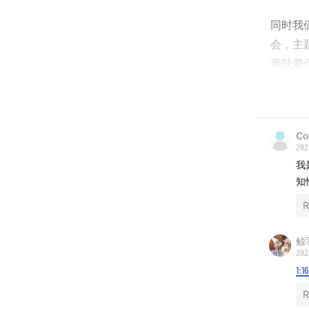
同时我们
会，主
意味着
——
时间轴
Co
202
PART
我
知
01:16
开
R
01:45
为
鲸
202
03:46

1:1
03:55

R