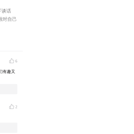
下谈话
独对自己
。
6
们有趣又
2