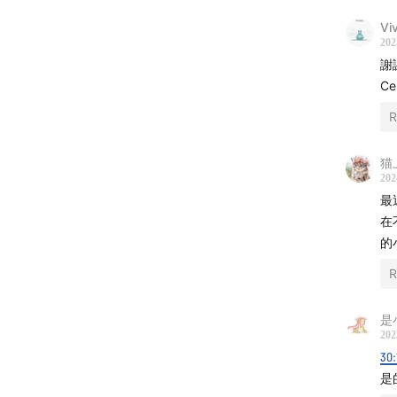
06:43

Vi
202
謝
06:58

C
08:35
所
R
11:45

猫
202
19:39

最
在
22:19

的
R
26:59

是
32:02
播
202
30:
34:06
你
是