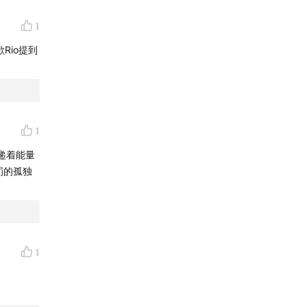
1
Rio提到
1
递着能量
罚的孤独
1