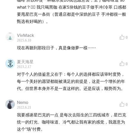
15:38
食品安全问题是星巴克的缩影
what？🤷‍♂️ 我只喝黑咖 在家5块钱的豆子做手冲/冷萃 口感都
要甩星巴克一条街（普通店都是中深烘的豆子 手冲都很一般
19:40
节目这才开始🙊
甄选有好喝的）。
20:08
刚刚做完核酸的我们
VivMack
0
2025.6.10
22:41
看完纪录片「滤镜后的星巴克」
現在再聽到那段日子，真是像做夢一樣⋯⋯
23:29
聊播客前我们去岛上的星巴克的体验
夏天海星
0
2023.2.17
28:34
重新看了舒尔茨的书「将心注入」和「从头开始」
对于个人的借鉴意义在于：每个人的选择都应该审时度势，
每一个美好的愿望都能被满足的前提是，这是一个增长的年
38:13
Cen 分享经历的一次舒尔茨的回归
代。但世界本身并不是一直这样的。还是应该，顺势而为。
41:39
星巴克是怎么把热爱咖啡的文化传递给同事的？
Nemo
0
2022.6.21
我要感谢星巴克的一点 是每次去陌生的三四线城市，星巴克
42:53
为什么星巴克的 People Care 和价值理念的传递无
统一的灯光、咖啡味道、冷气都让我有家的感觉，我愿意为
法持续？
这个“场”付费。