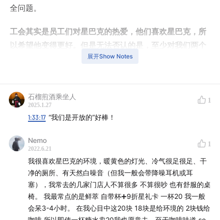
全问题。
工会其实是员工们对星巴克的热爱，他们喜欢星巴克，所
以希望他变得更好。但是无法否认的是，至少对我们两个
展开Show Notes
而言，星巴克和我们正在或者已经相互失去。
——
石榴煎酒乘坐人
1
时间轴👇
2025.1.27
1:33:17
“我们是开放的”好棒！
00:00
舒尔茨的演讲
Nemo
1
2022.6.21
00:08
摘录：Youtube 上星巴克员工的心声
我很喜欢星巴克的环境，暖黄色的灯光、冷气很足很足、干
净的厕所、有天然白噪音（但我一般会带降噪耳机或耳
04:23
摘录：B站和公众号上星巴克员工的留言
塞），我常去的几家门店人不算很多 不算很吵 也有舒服的桌
椅。 我最常点的是鲜萃 自带杯➕9折星礼卡 一杯20 我一般
12:31
「是我们成就了星巴克，还是星巴克成就了我们？」
会呆3-4小时。 在我心目中这20块 18块是给环境的 2块钱给
咖啡 所以即使一杯糖水卖20我也愿意去，至于咖啡味道 so