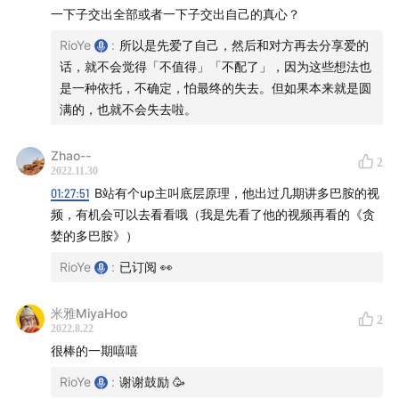
作者介绍：丹尼尔·利伯曼「Daniel Z. Lieberman」
一下子交出全部或者一下子交出自己的真心？
和 迈克 尔·E.朗「Michael E.Long」
RioYe
:
所以是先爱了自己，然后和对方再去分享爱的
10:30
【多巴胺是什么？】
话，就不会觉得「不值得」「不配了」，因为这些想法也
是一种依托，不确定，怕最终的失去。但如果本来就是圆
13:27
多巴胺的迷思：多巴胺 = 快乐分子？
满的，也就不会失去啦。
13:52
【老鼠和食物丸的实验：多巴胺的奖赏回路】
Zhao--
2
2022.11.30
01:27:51
B站有个up主叫底层原理，他出过几期讲多巴胺的视
15:18
【猴子和灯泡的实验：奖赏预测误差】
频，有机会可以去看看哦（我是先看了他的视频再看的《贪
婪的多巴胺》）
18:30
【鸽子啄杠杆的实验：随机带来的快感】
RioYe
:
已订阅 👀
19:52
「如果把鸽子和食物丸改成人和钱」
米雅MiyaHoo
2
20:14
爱情为什么会消失？
2022.8.22
很棒的一期嘻嘻
20:45
标题党来临：如何获得长久恋爱的法宝
RioYe
:
谢谢鼓励 🥳