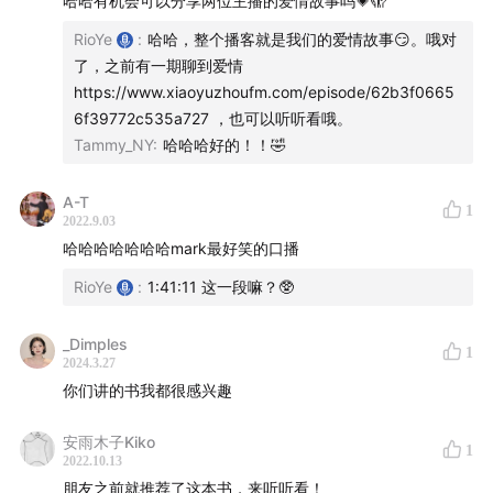
哈哈有机会可以分享两位主播的爱情故事吗💗🫣
RioYe
:
哈哈，整个播客就是我们的爱情故事😏。哦对
1:04:11
【两个回路的一体两面之三：建模能力和固定思
了，之前有一期聊到爱情
维】
https://www.xiaoyuzhoufm.com/episode/62b3f0665
6f39772c535a727 ，也可以听听看哦。
1:07:14
平衡体系的突破：怀孕的女吸烟者
Tammy_NY
:
哈哈哈好的！！🤣
1:10:05
【大脑的平衡术：多巴胺和当下分子如何更好的结
A-T
1
合？】
2022.9.03
哈哈哈哈哈哈哈mark最好笑的口播
1:10:45
你无法通过追逐快乐来获得快乐
RioYe
:
1:41:11 这一段嘛？🥸
1:11:57
「当我能够体会当下的时候，我一度还是无法适应
_Dimples
的」
1
2024.3.27
你们讲的书我都很感兴趣
1:13:46
【 Case: 如果你赶着上班前，发现停车位被堵住
了】
安雨木子Kiko
1
2022.10.13
1:16:53
【Cen 的柏拉图洞穴隐喻】
朋友之前就推荐了这本书，来听听看！