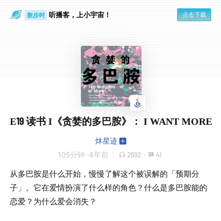
散步时
听播客，上小宇宙！
点击下载
通勤路上
E19 读书 I《贪婪的多巴胺》： I WANT MORE
炑星迹
105分钟
·
4年前
2692
·
41
从多巴胺是什么开始，慢慢了解这个被误解的「预期分
子」。它在爱情扮演了什么样的角色？什么是多巴胺能的
恋爱？为什么爱会消失？