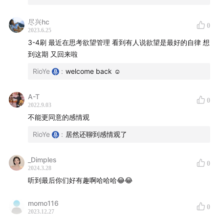
1:41:11
【彩蛋三：毕竟我们尝试了口播】
尽兴hc
0
1:42:49
推荐音乐：What You See - Ed Patrick
2023.6.25
3-4刷 最近在思考欲望管理 看到有人说欲望是最好的自律 想
——
到这期 又回来啦
RioYe
:
welcome back ☺️
播客中提及的：
A-T
0
1 书籍：
贪婪的多巴胺
2022.9.03
不能更同意的感情观
2 视频：
How Dopamine Can DESTROY Your Life &
RioYe
:
居然还聊到感情观了
How To Master It For HEALTH | Daniel Z. Lieberman
_Dimples
3 超美的海和超级可爱的迷你寄居蟹：
0
2024.3.28
听到最后你们好有趣啊哈哈哈😂😂
momo116
0
2023.12.27