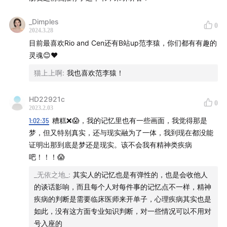
1:19:45
_Dimples
「尝试和你的身体同频」
0
2024.3.28
目前最喜欢Rio and Cen还有B站up范李猿，你们都有有趣的
1:23:23
「现实的丰满只存在于当下，想象的未来永远是不
灵魂😊❤
真实的」
猫上上啊
:
我也喜欢范李猿！
1:24:09
【Rick and Morty 的记忆寄生兽：你怎么区别你
处于现实还是虚幻？】
HD22921c
0
2023.2.03
1:02:35
糟糕❌😱，我的记忆里也有一些画面，我觉得那是
1:27:15
【谢谢你好好照顾将来的自己】
梦，但又特别真实，还与现实融为了一体，我到现在都没能
证明出那到底是梦还是现实。该不会我有精神类疾病
1:30:49
你以为结束了吗：因为歌词又聊起来多巴胺式恋爱
吧！！！😱
哈哈
_无依之地_
:
其实人的记忆也是有弹性的，也是会收他人
1:38:39
【彩蛋一：利伯曼留给世界的三个真理】
的谈话影响，而且每个人对每件事的记忆点不一样，精神
疾病的判断是需要临床医师来开单子，心理疾病其实也是
1:39:49
【彩蛋二：上帝的证明】
如此，没有这方面专业知识判断，对一些情况可以不用对
号入座的