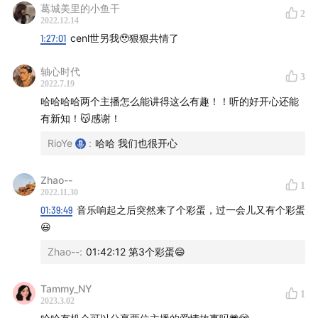
葛城美里的小鱼干
2
31:13
【从激情之爱到陪伴之爱：Here and now】
2022.12.14
1:27:01
cenl世另我🥹狠狠共情了
34:55
【性爱中的多巴胺】
轴心时代
3
2022.7.19
38:50
性高潮是完全由生理驱动的吗？
哈哈哈哈两个主播怎么能讲得这么有趣！！听的好开心还能
有新知！😽感谢！
41:00
【多巴胺的两个回路：欲望回路和控制回路】
RioYe
:
哈哈 我们也很开心
45:44
【多巴胺的停止是一种痛苦：吸毒、喝醉和吸烟】
Zhao--
1
50:44
【控制回路：用多巴胺对抗多巴胺】
2022.11.30
01:39:49
音乐响起之后突然来了个彩蛋，过一会儿又有个彩蛋
53:50
【两个回路的一体两面之一：成功和对成功上瘾】
😃
Zhao--
:
01:42:12 第3个彩蛋😄
56:03
【我们对当下的体验：扫地和观呼吸其实是一回
事】
Tammy_NY
1
2023.3.02
1:01:35
【两个回路的一体两面之二：创造力和精神分裂】