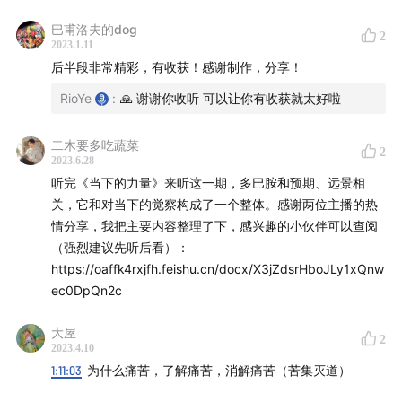
21:30
用多巴胺解释【什么是魅力】
巴甫洛夫的dog
2
2023.1.11
22:50
【街边的面包店：其实咖啡和羊角面包都没有变，
后半段非常精彩，有收获！感谢制作，分享！
变的是你的预期】
RioYe
:
🙏 谢谢你收听 可以让你有收获就太好啦
23:54
多巴胺能的恋爱
二木要多吃蔬菜
2
2023.6.28
25:30
【一个大脑，两个世界：近体空间和远体空间】
听完《当下的力量》来听这一期，多巴胺和预期、远景相
关，它和对当下的觉察构成了一个整体。感谢两位主播的热
27:02
【两种快乐：I am going to have a new iPhone 和
情分享，我把主要内容整理了下，感兴趣的小伙伴可以查阅
I just got a new iPhone】
（强烈建议先听后看）：
https://oaffk4rxjfh.feishu.cn/docx/X3jZdsrHboJLy1xQnw
27:42
「早期爱情就像旋转木马，它可以给你带来一圈又
ec0DpQn2c
一圈的美妙旅程，但是总会停在最开始的地方」
大屋
2
28:50
【多巴胺的座右铭：我想要更多】
2023.4.10
1:11:03
为什么痛苦，了解痛苦，消解痛苦（苦集灭道）
29:18
【当下分子是什么？】