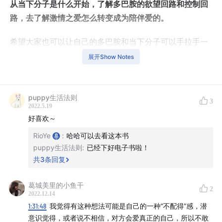
从当下分子是什么开始，了解多巴胺的欲望回路和控制回
路，去了解激情之爱怎么转变成为陪伴爱的。
希望大家也可以让自己的多巴胺和当下分子可以手拉手一
起往前走：）
展开Show Notes
——
puppy生活法则
3
时间轴👇
2022.5.19
好喜欢～
00:00
被多巴胺控制的Rio
RioYe
:
哈哈可以去看这本书
puppy生活法则
:
已经下好电子书啦！
00:43
小病初愈的 Cen
共
3
条回复
01:47
和好朋友杰里德一起去最美公路的海边看寄居蟹
葛城美里的小鱼干
2
2022.12.14
07:12
对「贪婪的多巴胺」的初印象
1:31:48
我觉得有这种想法可能是自己的一种“不配得”感，潜
意识觉得，或者说不相信，对方会爱真正的自己，所以不敢
08:01