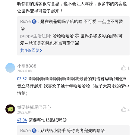
44:56
【开心的事10: 「浪姐3」和 「声生不息」：看到
听你们的播客很有意思，也不会让人浮躁，很多书的内容也
让世界变得可爱了起来！
Twins 合体了还能追求什么以及叶倩文也太美了】
RioYe
:
是在说苍蝇吗哈哈哈哈 不可爱 一点也不可爱
50:11
【开心的事11: 「爱死机 S3」：你以为是马斯克
😭
吗？
】
puppy生活法则
:
哈哈哈哈哈 🤭 世界多姿多彩的那种可
爱～就算是苍蝇也有点可爱了👾
54:12
【开心的事12: 「与鸟共舞」，鸟儿的求偶是毕生事
共
4
条回复
业】
小明8888
1
2024.6.08
1:04:52
【开心的事13: 「河豚之家」，从河豚的视角看世
02:52
啊啊啊啊啊啊啊啊啊啊啊我最爱的刘惜君😭听到她声
界
】
音立马弹起来 我喜欢了她十年哈哈哈哈（拉子天菜 我的梦中
情姐）
1:08:23
【开心的事14：我们的「蜡烛再生」计划
举要扶摇尾巴开心
1:11:56
【开心的事15: 「全球绝美国家公园」里看到的动物
2
2022.6.04
们的友情
】
43:04
需要帮忙贴贴纸吗😉
RioYe
:
贴贴纸小能手 等你高考完先哈哈哈
1:18:30
【开心的事16：迈入百大的我们终于开启了「最受