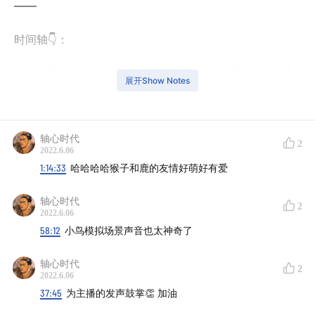
——
时间轴👇：
00:40
【开心的事1：昨天录了两个半小时的播客丢失了】
展开Show Notes
02:33
【开心的事2: 昆虫记：苍蝇是怎么进食的？】
轴心时代
05:36
【开心的事3: 用了佛手柑精油的店果然不一样】
2
2022.6.06
1:14:33
哈哈哈哈猴子和鹿的友情好萌好有爱
08:38
【开心的事4: 小孜分享快乐的焦糖布丁和卤味】
轴心时代
2
09:45
【开心的事5: Rio 因病喜获一次芳疗师的 SPA】
2022.6.06
58:12
小鸟模拟场景声音也太神奇了
15:10
【开心的事6：因为喜欢播客来小红书买手工皂的顾
客】
轴心时代
2
2022.6.06
37:45
为主播的发声鼓掌👏 加油
18:02
【开心的事7：蜡烛的味道发重了但是 👀】