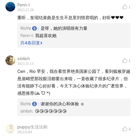
Fenn-l
21:18
忍不住开始吐槽现在的商品成分
1
2023.12.28
重听，发现结束曲是生生不息里刘惜君唱的，好听❤️❤️❤️
26:40
这是知识的诅咒，也是有觉知的快乐
RioYe
:
是呀，她的演唱很有力量
30:16
如果每个商家都刷评论刷分的时候，就都回到了起
Fenn-l
:
我超喜欢她
共
4
条回复
点
31:15
【开心的事8: Cen 对固体皂的执念开始瓦解】
sinlish
1
2023.11.13
Cen，Rio 早安，我在看世界绝美国家公园了，看到狐猴穿越
35:41
【开心的事9: Rio 终于推出了 PRIDE 彩虹系列的设
悬崖峭壁那段眼泪都要出来啦，一直收藏了很多纪录片，但
计】
没有能静下心好好看，今天下决心体验纪录片的广袤世界，
感恩推荐(🙏ˊᗜˋ*)
37:28
🌈 LBGTQ+ ：为自己的选择骄傲
RioYe
:
谢谢你的决心和体验 ☺️
40:25
为了设计彩虹标签，学习转换 RGB 和 CMYK 格式
sinlish
:
😘😘😘😘😘😘😘
42:39
Cen：想为了自己设计属于自己味道的洗护产品
puppy生活法则
4
2022.6.04