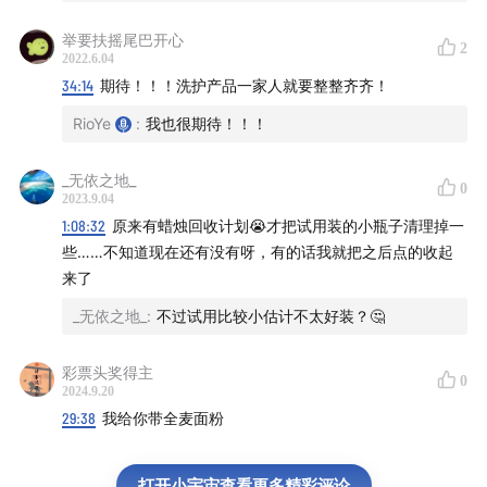
欢迎」期数功能】
举要扶摇尾巴开心
2
2022.6.04
1:21:58
睡不着怎么办：Rio 和 Cen 给大家提的建议
34:14
期待！！！洗护产品一家人就要整整齐齐！
RioYe
:
我也很期待！！！
1:23:52
彩蛋：「无人知晓」里关于赚钱的意义
1:24:32
推荐音乐：刘惜君 - 让一切随风
_无依之地_
0
2023.9.04
1:08:32
原来有蜡烛回收计划😭才把试用装的小瓶子清理掉一
——
些……不知道现在还有没有呀，有的话我就把之后点的收起
来了
🎬 播客中提及的剧：
_无依之地_
:
不过试用比较小估计不太好装？🤔
乘风破浪 第三季 (2022)
声生不息 聲生不息 (2022)
彩票头奖得主
0
2024.9.20
与鸟共舞 Dancing with the Birds (2019)
29:38
我给你带全麦面粉
爱，死亡和机器人 第三季 Love, Death & Robots
Season 3 (2022)
打开小宇宙查看更多精彩评论