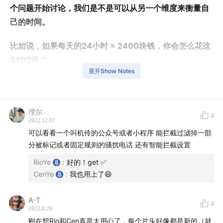
个问题开始讨论，我们是不是可以从另一个维度来衡量自
己的时间。
比如说，如果每天的24小时 = 2400块钱，你会怎么花这
2400块？
展开Show Notes
——
时间戳👇：
理尔
4
2022.12.07
00:00
I 「我对自己好的方式就是不强迫自己做不喜欢的
可以看看一个叫机伶的公众号或者小程序 能拦截过滤掉一部
事」
分被标记或者固定规则的骚扰电话 还有智能拦截设置
RioYe
:
好的！get ✅
LIFE I 开心的事
CenYe
:
我也用上了😄
02:16
I 01 「矽谷轻松谈」Kenji和柯柯给我们的鼓励！
A-T
4
2022.8.29
07:41
I 02 我们的留言墙：来自宇宙的反馈
刚在想Rio和Cen真是太用心了，每个片头好像都是新的（就