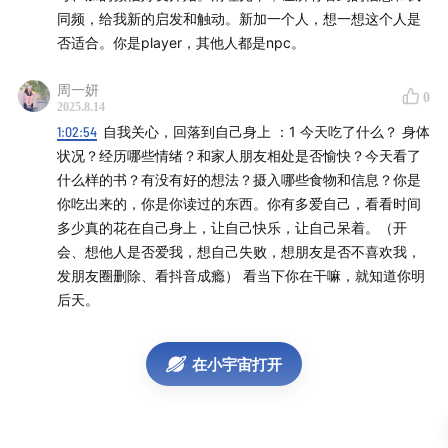
同频，给我新的启发和触动。新加一个人，想一想这个人是
许自己被降频？」
否适合。你是player，其他人都是npc。
46:52
I 「重新学会欣赏【乐队的夏天】，我需要感谢的也
周一妍
0
是我自己」
2025.8.14
1:02:54
自我关心，回落到自己身上 ：1 今天吃了什么？ 身体
52:55
I 「当你达到80米的高度的时候，才能欣赏到80米
状况？经历哪些情绪？和家人朋友相处是否愉快？今天看了
的风景」
什么样的书？有没有好的想法？摄入哪些食物和信息？你是
你吃出来的，你是你读过的东西。你有多爱自己，看看时间
54:18
I 「当你不觉得别人都优于自己的时候，其实是你认
多少真的花在自己身上，让自己快乐，让自己呆着。（开
识到自己价值的时候」
会、想他人是否爱我，想自己失败，想朋友是否不喜欢我，
发朋友圈删除、看抖音成瘾） 看当下你在干嘛，就知道你明
56:29
I 「2400块钱是公平的，你需要有能力去花好它」
后天。
58:50
I 「好的积累是复利的，不好的积累也是」
在小宇宙打开
1:02:03
I 「你的自我关心是不是一直在为自己幻想以后的
生活？」