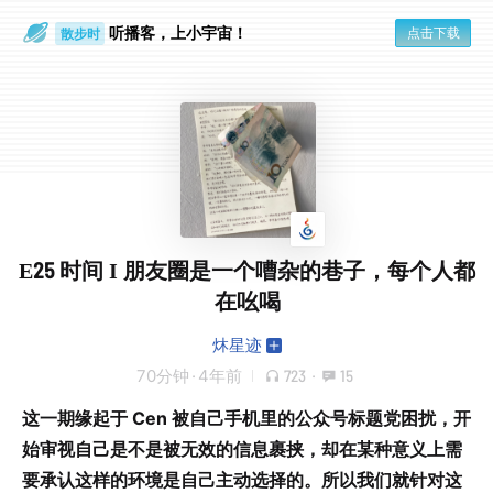
听播客，上小宇宙！
点击下载
散步时
通勤路上
E25 时间 I 朋友圈是一个嘈杂的巷子，每个人都
在吆喝
炑星迹
70分钟
·
4年前
723
·
15
这一期缘起于 Cen 被自己手机里的公众号标题党困扰，开
始审视自己是不是被无效的信息裹挟，却在某种意义上需
要承认这样的环境是自己主动选择的。所以我们就针对这