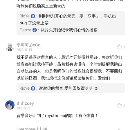
听到你们说确实是重新录的
12:50
I 03 PRIDE MONTH：彩虹元素给我们的骄傲月灵
RioYe
:
刚刚特别开心的录完一期「乐事」，手机出
感
bug 了没录上😀
CenYe
:
从片头开始记录我们心情的播客
TOPIC I 时间 vs金钱
李呵呵_8xGg
17:12
I 「当我看到这些新闻标题的时候，我就想全部取
3
2023.11.15
关」
我不是很喜欢留言的人，最近才开始听炑星迹，每次听你们
博客都能让我很平静，虽然我身边没有一个时刻提醒我跳出
20:29
I 「朋友圈就像是一个嘈杂的巷子，每个人都在吆
自动轨迹的人，但是我听你们的博客就会提醒我，不要回归
喝」
以前的怪圈，我也想把这份感谢反馈给你们，爱你们
RioYe
:
谢谢你的留言 爱的回旋镖哈哈 ☺️
21:59
I 没有清理前，我们各自读了我们订阅的公众号的标
题
走走zoey
3
2023.8.26
26:41
I 「公众号不一样的是，它其实是一种主动选择」
背景音乐听到了royster lee的歌 ！有点惊喜！
27:37
I 「假设每天的24小时 = 2400块钱，你会怎么花这
Overdose肉桂捲