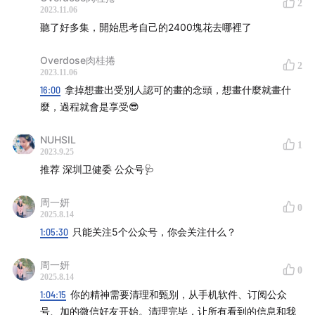
2
2400块？」
2023.11.06
聽了好多集，開始思考自己的2400塊花去哪裡了
30:37
I 「听一期播客会被骚扰电话打断3次，它们应该为
Overdose肉桂捲
我们的注意力付费」
2
2023.11.06
16:00
拿掉想畫出受別人認可的畫的念頭，想畫什麼就畫什
34:21
I 「你以为自己没有主观输入，但是你的时间和潜意
麼，過程就會是享受😎
识输入都是成本」
NUHSIL
1
35:34
I 「如果用时间维度来衡量一次招聘，我们会怎么去
2023.9.25
推荐 深圳卫健委 公众号🩺
提问？」
周一妍
39:40
I 「如果把这2400块钱当成投资，你会怎么去理
0
2025.8.14
财？」
1:05:30
只能关注5个公众号，你会关注什么？
44:40
I 「当你知道哪个选项是更优的时候，其实就不存在
周一妍
0
选择了」
2025.8.14
1:04:15
你的精神需要清理和甄别，从手机软件、订阅公众
45:00
号、加的微信好友开始。清理完毕，让所有看到的信息和我
I 「如果信息都存在能量或频率的话，你是不是在允