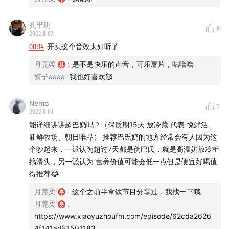
孔半玥
8
2022.8.03
00:14
开头这个音效太好听了
月莞柔
:
是不是快乐的声音，可乐薯片，咕噜噜
婧子aaaa
:
我也好喜欢🥰
Nemo
7
2022.8.01
能详细讲讲超巴奶吗？（保质期15天 放冷藏 代表 悦鲜活、
新鲜牧场、朝日唯品） 推荐巴氏奶的地方经常会有人因为这
个吵起来，一派认为超过7天都是伪巴氏，就是高温奶放冷柜
搞滑头，另一派认为 营养价值可能会低一点但是便宜好喝值
其他
得推荐😂
📻 收听平台：小宇宙/Apple podcasts/喜马拉雅/网易云
月莞柔
:
这个之前半拿铁节目分享过，我找一下哦
月莞柔
:
音乐/QQ音乐/Spotify等平台
https://www.xiaoyuzhoufm.com/episode/62cda2626
📮 大食话邮箱：bamoon69@outlook.com
4f141ad81501183