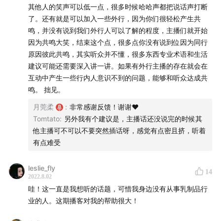
其他人的笑声可以低一点，很多时候哈哈声都把说话声打断
了。还有就是可以加入一些外行，因为你们很轻松产生共
鸣，并没有说到我们外行人可以了解的程度，主播们就开始
因为共鸣大笑，结束这个点，很多点你没有说到位因为同行
原因彼此共鸣，其实听众并不懂，很多东西专业术语和生活
建议可能还需要深入讲一讲。如果有外行主播的存在就会在
互动中产生一些行内人意识不到的问题，能够和听众达成共
鸣。 拙见。
月莞柔
:
非常感谢反馈！谢谢❤️
📻 视频及链接
Tomtato
:
另外我有个建议是，主播话还没说完的时候其
他主播可不可以不要突然插话呀，感觉有点密且挤，听着
New Zealand's Pastures
有点难受
Cared for Cows
leslie_fly
14
2022.8.02
本期BGM：
哇！这一直是我想听的话题，可惜我身边没有从事乳制品行
业的人。这期播客对我的帮助很大！
王冰冰/夏日入侵企划《想去海边》