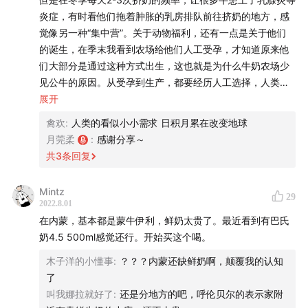
炎症，有时看他们拖着肿胀的乳房排队前往挤奶的地方，感
🕕 时间轴
觉像另一种“集中营”。关于动物福利，还有一点是关于他们
的诞生，在季末我看到农场给他们人工受孕，才知道原来他
01:30
- 中国饮奶变迁史：70年代到Z世代
们大部分是通过这种方式出生，这也就是为什么牛奶农场少
见公牛的原因。从受孕到生产，都要经历人工选择，人类选
10:10
- 4个乳制品选购核心指南
择优质精子，选择精壮小公牛用来卖肉，体弱小公牛出生一
展开
周后卖去宠物食品厂和皮革加工厂，小母牛继续重复母辈的
18:00
禽欢
- 乳制品是如何被拆开卖的？深加工的细分乳蛋
:
人类的看似小小需求 日积月累在改变地球
命运。看到这些我觉得他们不是动物，只是工具。另外乳制
月莞柔
:
感谢分享～
白、乳脂肪、乳糖、炼乳如何应用？有哪些营养价值？
品产业对于环境也有很大影响，牛踩踏草地对土壤结构的影
共
3
条回复
响，粪便污染水源等。新西兰收入第一来源第一是旅游业，
22:15
- 中西饮奶差异（场景/价格/摄入量等）以及其背
第二就是乳业出口，受疫情影响，乳业被抬上更高位置，很
后不同饮食文化
Mintz
29
多肉类农场还做牛奶农场，包括气候不适合的地方，不仅改
2022.8.01
变了很多地方景观，还增加了灌溉负担。因为这些动物福利
在内蒙，基本都是蒙牛伊利，鲜奶太贵了。最近看到有巴氏
29:00
- "牛奶刀客”丨我国奶价高居不下背后的原因，全
和环境问题，很多人选择植物奶，当然生活方式选择得量力
奶4.5 500ml感觉还行。开始买这个喝。
球牛奶产量前三是哪三个国家？
而行，不仅是经济还有身体健康需求。但是作为我个人，虽
木子洋的小懂事
:
？？？内蒙还缺鲜奶啊，颠覆我的认知
然不能完全离开动物乳制品，但是在了解这些实际问题后，
33:20
- 新西兰守护中国的奶瓶子：500万人口1000万
了
让被商业美化的新西兰牛奶产业从天堂回到现实，我觉得对
头牛的新西兰在全球乳制品供应链中的地位和优势
叫我娜拉就好了
:
还是分地方的吧，呼伦贝尔的表示家附
我们人类、动物和环境，都是很重要和有启发性的。ps.学校