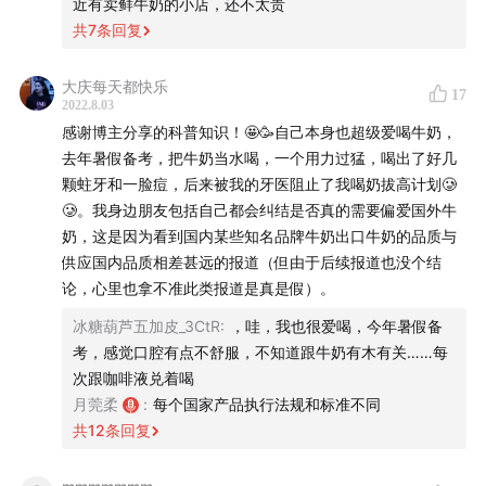
近有卖鲜牛奶的小店，还不太贵
对面就是恒天然的研究中心。
40:00
- 乳制品创新百花齐放，创新产品金三角大家怎
共
7
条回复
么平衡？还有哪些需求是被忽略的？
大庆每天都快乐
17
45:01
- 【误区】有奶皮的牛奶才是好牛奶吗？常温奶一
2022.8.03
定比新鲜奶差吗？
感谢博主分享的科普知识！🤩🥳自己本身也超级爱喝牛奶，
去年暑假备考，把牛奶当水喝，一个用力过猛，喝出了好几
52:00
- 中国第一家民族乳制品企业是哪家？他们做什
颗蛀牙和一脸痘，后来被我的牙医阻止了我喝奶拔高计划🥲
么样的乳制品起家？我国初代乳制品是什么形式？
🥲。我身边朋友包括自己都会纠结是否真的需要偏爱国外牛
奶，这是因为看到国内某些知名品牌牛奶出口牛奶的品质与
57:50
- 乳制品也要“轻负担”，浓缩类乳制品如何有效提
供应国内品质相差甚远的报道（但由于后续报道也没个结
升我们的乳类干物质摄入？
论，心里也拿不准此类报道是真是假）。
冰糖葫芦五加皮_3CtR
:
，哇，我也很爱喝，今年暑假备
60:01
- 其他小话题：代糖、食品保质期等
考，感觉口腔有点不舒服，不知道跟牛奶有木有关……每
次跟咖啡液兑着喝
图片：
月莞柔
:
每个国家产品执行法规和标准不同
共
12
条回复
- 温州百好炼乳