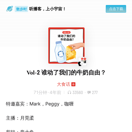
散步时
通勤路上
听播客，上小宇宙！
点击下载
Vol-2 谁动了我们的牛奶自由？
大食话
71分钟
·
4年前
33560
·
277
特邀嘉宾：Mark，Peggy，咖喱
主播：月莞柔