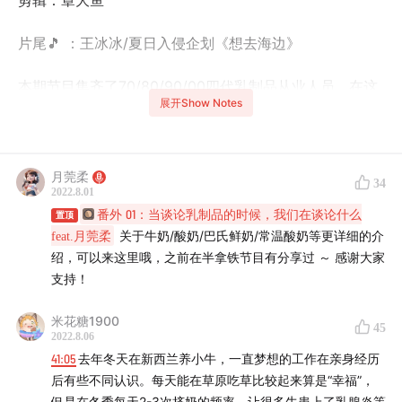
剪辑：章大鱼
片尾🎵 ：王冰冰/夏日入侵企划《想去海边》
本期节目集齐了70/80/90/00四代乳制品从业人员。在这
展开Show Notes
期节目中，我们会聊到一些乳制品认知的误区、中国饮奶
史的变迁、中西人均乳制品摄入量以及产品机遇、我国高
居不下的奶价以及其背后的产业结构原因、新西兰在全球
月莞柔
34
乳制品供应中绝对地位等。
2022.8.01
番外 01：当谈论乳制品的时候，我们在谈论什么
置顶
今年也是70后的Mark叔从事乳制品的第二十年，经历了
feat.月莞柔
关于牛奶/酸奶/巴氏鲜奶/常温酸奶等更详细的介
中国近代乳制品高速发展的20年，他总结出了产品开发的
绍，可以来这里哦，之前在半拿铁节目有分享过 ～ 感谢大家
金三角平衡，同时他提出了一个“喝牛奶”本身的消费痛点
支持！
——饱腹感，如何更高效率的摄入乳制品的营养价值，“轻
米花糖1900
45
负担”乳制品创新中有哪些被忽略的方向更值得关注？
2022.8.06
41:05
去年冬天在新西兰养小牛，一直梦想的工作在亲身经历
📢 话不多说，和我们一起听听这期节目，了解乳制品背后
后有些不同认识。每天能在草原吃草比较起来算是“幸福”，
更多的故事，守护自己的奶瓶子！
但是在冬季每天2-3次挤奶的频率，让很多牛患上了乳腺炎等