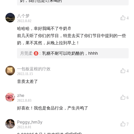
奶，我们也是订来喝的
八个梦
4
2022.8.02
哈哈哈，幸好我喝不了牛奶🥛
前几天听了你们的节目，特意去买了你们节目中提到的一些
奶，果不其然，从晚上拉到早上！
月莞柔
:
乳糖不耐可以吃奶酪的，hhhh
一包板蓝根的疗效
4
2022.11.15
音质太差了
zhe
6
2022.8.03
好喜欢！我也是食品行业，产生共鸣了
Peggy_hm3y
7
2022.8.01