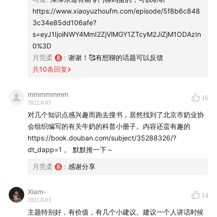
https://www.xiaoyuzhoufm.com/episode/5f8b6c848
3c34e85dd106afe?
s=eyJ1IjoiNWY4MmI2ZjVlMGY1ZTcyM2JiZjM1ODAzIn
0%3D
月莞柔
:
谢谢！🥰有想聊的话题可以反馈
共
10
条回复
mmmmmmm
16
2022.8.03
对几个知识点感兴趣而跑去搜书，居然找到了北京市奶业协
- 新西兰-恒天然 Fonterra
会组织编写的有关牛奶的科普小册子。内容还蛮有趣的
https://book.douban.com/subject/35288326/?
dt_dapp=1 。 默默推一下～
月莞柔
:
感谢分享
Xiam-
14
2022.8.03
主题特别好，有价值，有几个小建议。建议一个人讲话时候