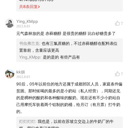
🎙 欢迎给我留言/发邮件 联系我
共
8
条回复
Ying_KMpp
7
2022.8.03
元气森林放的是 赤藓糖醇 是很贵的糖醇 比白砂糖贵多了
书虫弗兰克
:
也有三氯蔗糖的，不过赤藓糖醇在配料表位
置靠前，含量应该更高
Ying_KMpp
:
是的是的 有些产品有
kk姻
7
2022.8.03
90后，05年以前住的地方还属于成都郊区人员，家庭条件偏
贫困。那时候喝的最多的是小奶站（私人经营），同期还见
的是稠种的酸奶和各种酸味的酸奶。现在还有不少小奶站自
己用摩托车驮着两个铝制的奶桶，给月订（有月票）打牛奶
的。
灯灯灯灯
:
我也是，以前在苏坡立交边上的牛奶厂的牛