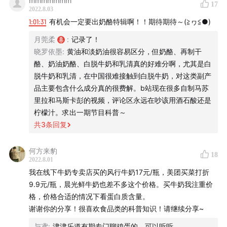
mmmmmmm
17
2022.8.03
1:01:31
有机会一定要出奶酪特辑啊！！期待期待～(≧︎ヮ≦︎●︎)
月莞柔
:
记录了！
晓罗依墨
:
黄油和淡奶油很容易区分，但奶酪、再制干
酪、奶油奶酪、白脱牛奶和乳清真的好难分啊，尤其是白
脱牛奶和乳清，在中国很难接触到白脱牛奶，对这类副产
品主要包含什么成分真的很费解。b站现在很多自制马苏
里拉和马斯卡彭的视频，评论区永远在吵该用酒石酸还是
柠檬汁。求出一期节目科普～
共
3
条回复
何方来豹
18
2022.8.01
我在线下牛奶专卖店买的风行牛奶17元/瓶，美团买菜打折
9.9元/瓶，晨光鲜牛奶也差不多这个价格。买牛奶我注重价
格，价格合适的情况下看蛋白质含量。
谢谢你的分享！很喜欢食品类的科普知识！请继续分享~
与鸢
:
津津乐道有期专门聊鸡蛋的，可以听听