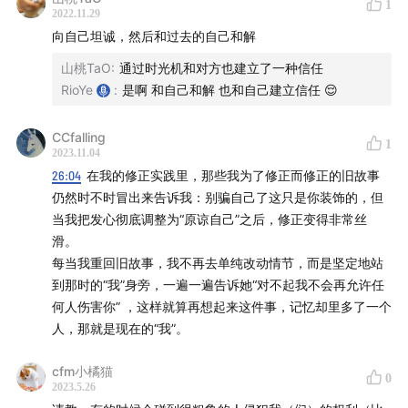
1
2022.11.29
17:04
理论基础：用现在的你处理过去的问题
向自己坦诚，然后和过去的自己和解
18:00
像模像样的原理解析：场景替代疗法
18:58
山桃TaO
如何使用「时光机疗愈法」消解你内心带回来的
:
通过时光机和对方也建立了一种信任
RioYe
:
是啊 和自己和解 也和自己建立信任 😌
情绪
20:45
Tips: 提高神经链路调取新场景的比例
CCfalling
21:53
Rio 的使用案例：被自己的感谢打动了
1
2023.11.04
24:40
「时光机疗愈法」的使用方法
26:04
在我的修正实践里，那些我为了修正而修正的旧故事
25:48
最难的是「做」这一步
仍然时不时冒出来告诉我：别骗自己了这只是你装饰的，但
当我把发心彻底调整为“原谅自己”之后，修正变得非常丝
26:29
Tips: 也可以搭配「即时情绪反应」一起使用
滑。
27:01
大家酌情使用，也请给我们留言反馈
每当我重回旧故事，我不再去单纯改动情节，而是坚定地站
到那时的“我”身旁，一遍一遍告诉她“对不起我不会再允许任
谢谢大家收听我们的播客！
何人伤害你” ，这样就算再想起来这件事，记忆却里多了一个
人，那就是现在的“我”。
接下来是我们喜爱的音乐时刻：
cfm小橘猫
29:47
11个绿度母 - 黛青塔娜,HAYA乐团
0
2023.5.26