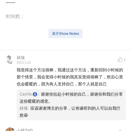
——
时间戳：
00:24
国庆小长假快乐
展开Show Notes
00:50
手作是互相陪伴的治愈
01:38
开心的事：送礼物的人也值得收到礼物
林臻
1
03:58
突然起来的电话：Rio 秒变客服的日常
2023.3.24
我觉得这个方法很棒，我通过这个方法，重新回到小时候的
04:13
今日主题：时光机疗愈法
那个情景，我会觉得小时候的我其实觉得很棒了，然后心里
也会暖暖的，因为有人支持自己，那个人就是自己
04:17
拍下请备注疗愈谢谢
CenYe
:
谢谢你拉起小时候的自己，谢谢你和我们分享
05:40
缘起于一次常规冲突：抽烟和信任
这份暖暖的感觉。
09:48
尝试各种角度去化解冲突的 Rio
林臻
:
应该谢谢博主的分享，让有缘听到的人可以自我疗
12:38
抛弃了所有理论的状态：正视自己的情绪
愈😆
15:28
升级了我们的假设基础：「时光机疗愈法」的诞
生
山桃TaO