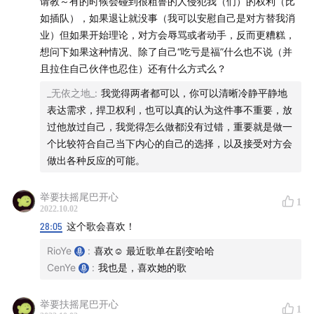
请教～有的时候会碰到很粗鲁的人侵犯我（们）的权利（比
封面故事：店里下午的光线超级迷人
如插队），如果退让就没事（我可以安慰自己是对方替我消
业）但如果开始理论，对方会辱骂或者动手，反而更糟糕，
——
想问下如果这种情况、除了自己“吃亏是福”什么也不说（并
且拉住自己伙伴也忍住）还有什么方式么？
🪐 关于「炑星迹」
_无依之地_
:
我觉得两者都可以，你可以清晰冷静平静地
「炑星迹」，炑是mù，意思是「火炽燃烧」，
象征着光，
表达需求，捍卫权利，也可以真的认为这件事不重要，放
过他放过自己，我觉得怎么做都没有过错，重要就是做一
我们希望再微弱的光也可以穿越星际。
个比较符合自己当下内心的自己的选择，以及接受对方会
做出各种反应的可能。
Hi，大家好，我们是「炑星迹」主理人 Rio 和 Cen，我们
现在舟山创业，经营一家小而美的香氛手作店。我们俩都
举要扶摇尾巴开心
很喜欢「播客」，
也希望通过声音的形式和大家分享我们
1
2022.10.02
的创业故事、在舟山的生活、最近看的书和影视、对手作
28:05
这个歌会喜欢！
的认知以及其他天马行空的无止尽的意义探讨。
RioYe
:
喜欢☺️ 最近歌单在剧变哈哈
CenYe
:
我也是，喜欢她的歌
🥳 如果你喜欢我们的节目，欢迎和我们做朋友：
举要扶摇尾巴开心
搜索「
炑星迹
」：公众号、小红书等平台都可以找到我
1