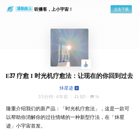
散步时
通勤路上
听播客，上小宇宙！
点击下载
E37 疗愈 I 时光机疗愈法：让现在的你回到过去
炑星迹
33分钟
·
4年前
521
·
14
隆重介绍我们的新产品：「时光机疗愈法」，这是一款可
以帮助你消解你的过往情绪的一种新型疗法，在「炑星
迹」小宇宙首发。