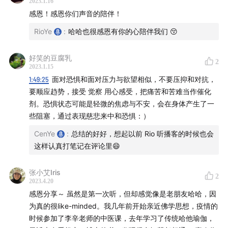
2023.1.16
1:56:54
【18 该如何达到身、心、灵统 一的状态?】
我
感恩！感恩你们声音的陪伴！
们原本是和谐、快乐和健康的，当量子谐振被破坏时，
RioYe
:
哈哈也很感恩有你的心陪伴我们 😚
身心就会被带往退化与不快乐的道路上。
2:02:47
【19 净化仪式：四个心的功课】
感恩、忏悔、
好笑的豆腐乳
2
希望、回馈
2023.1.15
1:49:25
面对恐惧和面对压力与欲望相似，不要压抑和对抗，
2:11:26
【20 慈悲的基调是宇宙最基本的调性，是万物的
要顺应趋势，接受 觉察 用心感受，把痛苦和苦难当作催化
基石】
慈悲发出的基本振动场，层层相递到体内所有的
剂。恐惧状态可能是轻微的焦虑与不安，会在身体产生了一
细胞，以及所有的微细体和意识各层次，最后形成一个
些阻塞，通过表现慈悲来中和恐惧：）
无法穿透的共振场，这也就是任何力量，包括恐惧都无
CenYe
:
总结的好好，想起以前 Rio 听播客的时候也会
法破坏的光能量场。
这样认真打笔记在评论里😄
2:12:49
【21 生命的意义：我们为何而来？】
我们要完成
的大工程，不过就是从身为人的桎梏中解脱。
张小艾Iris
2
包括从各种出生后所接受的种种理念、说法及教条中解
2023.4.20
感恩分享～ 虽然是第一次听，但却感觉像是老朋友哈哈，因
脱。
为真的很like-minded。我几年前开始亲近佛学思想，疫情的
2:16:15
【22 活出心的能量】
「真原医」，其实也只是
时候参加了李辛老师的中医课，去年学习了传统哈他瑜伽，
追求对一切人自己所制造的「结」，做完全的解开及反