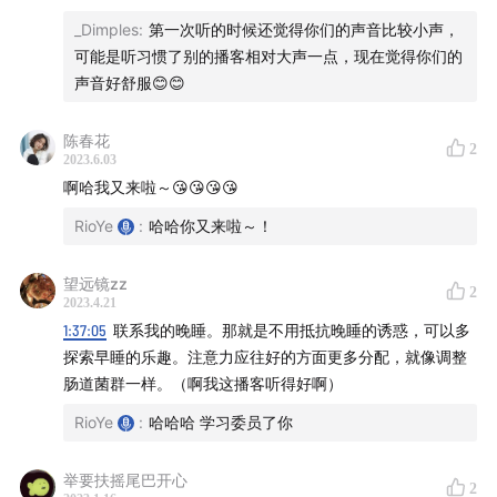
态是处于最宁静、创造能力最好、对事情洞察能力最佳
_Dimples
:
第一次听的时候还觉得你们的声音比较小声，
的状态。
可能是听习惯了别的播客相对大声一点，现在觉得你们的
1:22:00
声音好舒服😊😊
【14 什么是真正的静坐？】
只有全然地放下及
领悟，我们才能重生，为生命的一切，包括健康，负起
陈春花
完全的责任。从这一刻起，我们才能完全地把生命交给
2
2023.6.03
大众，走上服务及贡献之途。这，才是真正的静坐。
啊哈我又来啦～😘😘😘😘
1:27:29
【15 抗压并不是去逃避和减少压力，而是改变
RioYe
:
哈哈你又来啦～！
认知 】
唯一解决压力的长期、有效办法，是彻底改变心
念，从一个更宽阔的角度去看待生命。
望远镜zz
2
1:31:52
【16 改变习惯，正确表达欲望】
要改变坏习
2023.4.21
1:37:05
联系我的晚睡。那就是不用抵抗晚睡的诱惑，可以多
惯，我们要面对的不是欲望本身，而是如何正确表达欲
探索早睡的乐趣。注意力应往好的方面更多分配，就像调整
望。
肠道菌群一样。（啊我这播客听得好啊）
1:43:40
【17 能量阻塞和疏通：中和恐惧】
面对恐惧，
RioYe
:
哈哈哈 学习委员了你
最简单的做法，就是练习恐惧的另一面。另一面就是慈
悲。时时刻刻将慈悲表现出来，就是中和恐惧最有力的
举要扶摇尾巴开心
方式。
2