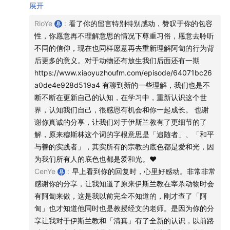
汉族，他们没有这个限制他们可以吃。小时候我是不知道为
展开
什么要这样的，爸妈也只告诉我一定要阿訇宰的才能吃，不
15:03
为什么分享这本书？
RioYe
:
看了你的留言特别特别感动，赞叹于你的包容
能乱吃，我不懂，心想反正都已经把牛宰了吃它的肉了，还
17:40
【
00 杨定一博士的介绍
】他是科学的先行者，掌
性，你愿意再不理解意思的情况下尊重习俗，愿意去聆听
讲这种形式不是假惺惺假慈悲吗。大一些的时候自己读过书
不同的信仰，现在也同样愿意再去重新理解阿訇的行为背
握了一些人体身心灵科学的秘密，是超出现代科技10
会看书了才知道，请阿訇来宰牛羊鸡鸭阿訇宰的时候要念
后更多的意义。对于动物还有放生我们后面还有一期
年、20年的知识及技术
经，念的是阿拉伯语我也不知道是什么意思，到现在我都不
https://www.xiaoyuzhoufm.com/episode/64071bc26
就是有最好的药物能够在短时间杀死大量的癌症细胞，
知道念的是什么。虽然我依旧好好守着爸妈告诉我的规矩，
a0de4e928d519a4 有聊到新的一些理解，我们也是不
最后还是要靠自身培养出健康的身体体系才能战胜病
但长大出了远门，饮食不像在老家那样方便了，别人问我为
断不断在更新自己的认知，在学习中，重新认识这个世
什么一定只去清真馆，其他的牛肉馆没有猪肉为什么也不
痛。
界，认知我们自己，很感恩有机会和你一起成长。 也谢
去，我都不会跟他们说因为这里的牛不是阿訇宰的，只是说
27:27
杨定一博士是怎么看待疾病的？
人类也从没有像
谢你真诚的分享，让我们对于伊斯兰教有了更细节的了
一些其他的理由敷衍过去，我心里想着别人会说肉都吃了还
解，原来穆斯林这个词的字根意思是「追随者」、「和平
现在这样如此不快乐，以及对未来的不确定如此焦虑。
在乎是谁宰的，这样不是很假慈悲吗？今天听到你们说的吃
与善的实践者」，其实所有的宗教的底色都是爱和光，因
疾病虽然只有局部症状显现，但表示整个身体或系统出
肉前祷告，突然觉得是有人能理解我们的，想着下次要是有
为我们所有人的底色也都是爱和光。❤️
现失衡。
人问我我就会好好告诉TA因为牛羊不是阿訇宰的，所以我不
CenYe
:
早上看到你的回复时，心里好感动。非常非常
28:08
去吃。听到这里也发现伊斯兰教和佛教在很多方面是有相向
杨定一博士是怎么看待医学的？
医学是结合全世
感谢你的分享，让我知道了原来伊斯兰教在宰杀动物时会
的。我准备两教的知识都要去学，希望能弄清楚心中的很多
界所有的医学奇迹，是没有界限的。
有阿訇来做，这是我以前完全不知道的，刚才查了「阿
很多的疑惑。谢谢riol 谢谢cen ～～
只要能让当事人痊愈，彻底地由内健康到外、身心回复
訇」也才知道他同时也是教授经文的老师。是因为你的分
享让我对于伊斯兰教和「清真」有了全新的认识，以前路
平衡的疗法，就是最佳疗法。