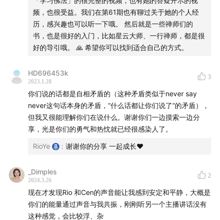
「学习佛法」的很完整的视频，也有她的答疑开示的视
字塔
」或者「
真原医
」获取「饮食指南金字塔」和「进
频，也很受益。我们在第61期也有聊过关于她的个人经
食时的七个建议」。
历，感兴趣也可以听一下哦。 然后就是一些禅师们的
书，也是很好的入门，比如星云大师、一行禅师，都是很
1:05:07
【10 消化系统果然是健康的关键？】
提高生食
好的导引哦。 🙏 希望你可以找到适合自己的方式。
蔬菜和水果的比例、摄取足够的矿物质、减少加工或过
度烹煮食物的比例，落实细嚼慢咽的习惯，使肠道菌落
HD696453k
3
恢复正常。最后饮用足量的优质饮水，搭配正确的运
2023.1.28
动，相信可以帮助大多数人恢复结肠的健康。
你们说的话都是自相矛盾的（这种矛盾类似于never say
1:09:45
never这句话本身的矛盾，“什么话都让你们说了”的矛盾），
【11 在好转之前你可能会更差？】
「好转反应」
但我又很能理解你们在说什么。谢谢你们一边摸索一边分
是由于身心突然被撼动，停止了惯性而得以休养生息，
享，光是你们的勇气和热忱就已经很感染人了。
引发身体自我清理的过程。
RioYe
:
谢谢你的分享 一起成长❤️
在好转反应后，会立即感受到能量和健康的巨大回升力
量。
_Dimples
1:15:30
【12 腹式呼吸法的好处】
正确的呼吸是正常吸气
2
2024.3.26
后接以细而长的呼气。
现在才发现Rio 和Cen的声音能让我感到安定和平静，大概是
1:19:24
【13 静坐的好处】
随着身心状态逐渐放松，卸下
你们的能量通过声音与我共振，刚刚听另一个主播讲话没有
防卫时，脑波频率也会逐渐下降至α、θ波，此时身心状
这种感觉，会比较浮、杂