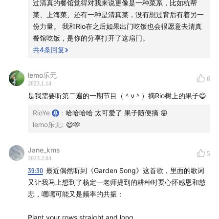
过清真的餐馆觉得对我来说更像是一种菜系，比如杭帮
31:47
杨定一博士对健康的理解
健康不能被切割为分子和
菜、上海菜、还有一种是清真菜，没有想过背后有着另一
化合物而已，健康是一种综合指标，来说明「我们日常
份力量。 我和Rio在之后如果出门吃饭也会很愿意去清真
的生活与思考方式」，是一种身心灵的和谐平衡，而不
餐馆吃饭，是你的分享打开了这扇门。
仅是以毫无生命的实验数据所证明的身体状态。
共
4
条回复
下面 Rio 开始摘果子了：
lemo乐无
6
2023.1.14
34:15
【01 原来阳光比我们想象中更重要】
阳光是上天
是我需要听第二遍的一期节目（＾ν＾）摘Rio树上的果子😄
送给人类的「免费营养素」，希望大家白天的时候，可
RioYe
:
哈哈哈哈 太可爱了 果子随便摘 😝
以去晒晒太阳。
lemo乐无
:
😄🫶
35:50
【02 为什么走进大自然的时候，会感觉身心无比
轻松？】
利用休假日多走向大自然，去享受自然的空
Jane_kms
5
2023.2.04
气，做一个森林浴。
39:30
最近偶然听到《Garden Song》这首歌，里面的歌词
38:42
【03 耕作的时候也需要感恩心和慈悲心】
全面有
又让我马上想到了杨定一老师提到的耕种时要心怀感恩和慈
机的耕作方式，除了使土壤中含有微生物、菌类、有机
悲，嘿嘿可能又是频率的共振：
质、矿物质及微量元素，还要有好水、好的空气、充足
的阳光，更重要的是农民耕作时的感恩心与慈悲心。
Plant your rows straight and long，