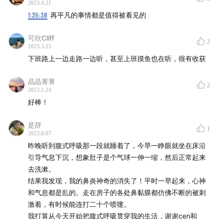
2023.4.21
——
1:35:38
再平凡的事情都是值得被看见的
🪐 关于「
炑星迹
」
可欣Cliff
2
2023.3.15
下班路上一边走路一边听，甚至上班摸鱼也在听，很有收获
Hi，大家好，我们是「炑星迹」主理人 Rio 和 Cen，
我们
用修行的方式生活，以臣服的心态创业。我们相信人性中
晶晶菁菁
2
的善良天使，相信每个人内心的自性和慈悲。
2023.1.24
好棒！
我们有一档小小的播客「炑星迹」记录和分享我们身心灵
的成长，还有一家小小的香氛手作店在舟山，希望继续以
是辞
1
2023.8.07
声音、视频、产品或者空间等不同的载体传递我们的理
昨晚听到腹式呼吸那一段就睡着了，今早一睁眼就坐在床沿
念。
引导气息下沉，想象肚子是个气球一伸一缩，然后正常起来
去洗漱。
🥳 如果你喜欢我们的节目，欢迎和我们做朋友！
结果我发现，我的鼻炎神奇的消失了！平时一早起来，心神
和气息都是乱的。走在房子的各处鼻黏膜都仿佛不断的被刺
——
激着，有时候能连打二十个喷嚏。
我打算从今天开始把腹式呼吸贯穿我的生活，谢谢cen和