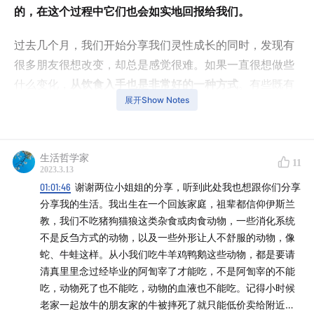
的，在这个过程中它们也会如实地回报给我们。
过去几个月，我们开始分享我们灵性成长的同时，发现有
很多朋友很想改变，却总是感觉很难。如果一直很想做些
什么变化，
从饮食入手也是非常好的一种方式
。有些既有
展开Show Notes
的习惯，改变了，旧的模式就突破了，那些放不下的也许
也都能放下了。
——
生活哲学家
11
2023.3.13
01:01:46
谢谢两位小姐姐的分享，听到此处我也想跟你们分享
Rio 尝试整理的时间戳：
分享我的生活。我出生在一个回族家庭，祖辈都信仰伊斯兰
教，我们不吃猪狗猫狼这类杂食或肉食动物，一些消化系统
炑星迹开头
不是反刍方式的动物，以及一些外形让人不舒服的动物，像
蛇、牛蛙这样。从小我们吃牛羊鸡鸭鹅这些动物，都是要请
00:00
我们的阳康分享：参加了一次小考，也是一个很
清真里里念过经毕业的阿訇宰了才能吃，不是阿訇宰的不能
好的机会
吃，动物死了也不能吃，动物的血液也不能吃。记得小时候
老家一起放牛的朋友家的牛被摔死了就只能低价卖给附近的
《真原医》