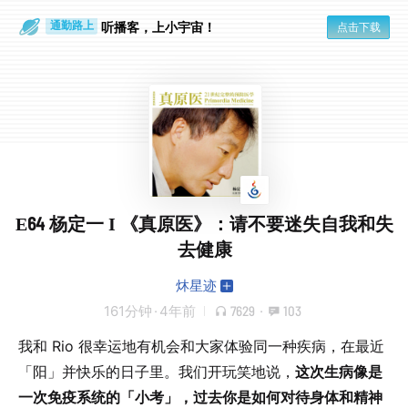
听播客，上小宇宙！
点击下载
通勤路上
眼睛好累
E64 杨定一 I 《真原医》：请不要迷失自我和失
去健康
炑星迹
161分钟
·
4年前
7629
·
103
我和 Rio 很幸运地有机会和大家体验同一种疾病，在最近
「阳」并快乐的日子里。我们开玩笑地说，
这次生病像是
一次免疫系统的「小考」，过去你是如何对待身体和精神