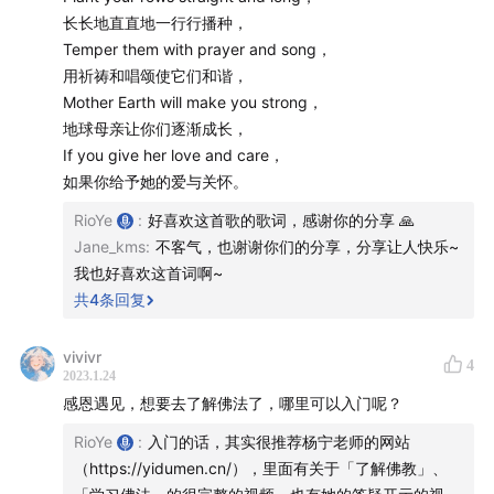
44:05
【04 人类是唯一会在进食前改变食物组成、杀死
长长地直直地一行行播种，
Temper them with prayer and song，
其中酶和营养素的生物】
活的食物其实是最健康、最有
用祈祷和唱颂使它们和谐，
疗愈力的工具。
Mother Earth will make you strong，
48:16
【05 为什么要吃彩虹蔬菜？】
不同颜色的蔬果含
地球母亲让你们逐渐成长，
有不同种类的植化素，可以提供人体不同的营养价值与
If you give her love and care，
生理保健功效。
如果你给予她的爱与关怀。
51:55
【06 为什么说「蔬菜要打汁、水果要生吃」？】
RioYe
:
好喜欢这首歌的歌词，感谢你的分享 🙏
蔬菜汁去除了难以消化的粗纤维，保留了汁液最丰富的
Jane_kms
:
不客气，也谢谢你们的分享，分享让人快乐~
营养，而新鲜的蔬果可以得到足够的膳食纤维。
我也好喜欢这首词啊~
54:13
【07 原来人类其实更适合消化素食？】
其实， 人
共
4
条回复
体的消化系统设计，并不是为了消化动物性蛋白质。
vivivr
57:33
【08 为什么吃饭要细嚼慢咽？】
消化并不是在肠
4
2023.1.24
胃里才开始的，而是你吃到嘴里的那一刻，就开始了。
感恩遇见，想要去了解佛法了，哪里可以入门呢？
59:22
【09 饮食金字塔和进食时的七个建议】
进食是每
RioYe
:
入门的话，其实很推荐杨宁老师的网站
天与身体对话的美好时光。
（https://yidumen.cn/），里面有关于「了解佛教」、
大家可以在
「炑星迹」公众号
私信回复关键字「
饮食金