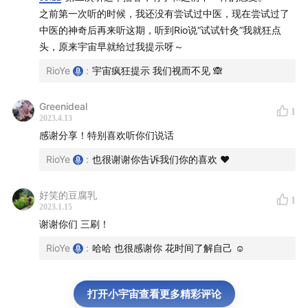
夸张地说，当我们在2022年看到这本书的时候，并没有觉
之前第一次听的时候，我还没有尝试过中医，现在尝试过了
得这是一本老书，观念即便是放在现在也是很新的理念。
中医的神奇后再来听这期，听到Rio说“试试针灸”我就狂点
头，原来宇宙早就给过我提示呀～
这次主要分享的是书中的一部分健康与饮食观念，
只有我
们能接纳和理解这些观念，做改变也就是自然而然的事
RioYe
:
宇宙疯狂提示 我们视而不见 🙈
情。
也是我们未来分享其他具体内容，比如：脂肪、蛋白
Greenideal
质、胰岛素等等的内容的基础。
1
2023.4.13
感谢分享！特别喜欢听你们说话
感谢杨定一博士的书籍带给我们很多成长
RioYe
:
也很谢谢你告诉我们你的喜欢 ❤️
感谢杨宁老师很多观点的场外支持
感谢 Rio 整理这期播客的内容
好笑的豆腐乳
感谢我们录制并剪辑这期播客
1
2023.1.15
感谢我们的录音设备、Mac、iPhone和我们一起记录下
谢谢你们 三刷！
了这期播客
RioYe
:
哈哈 也很感谢你 花时间了解自己 ☺️
感谢今天下午明媚的阳光照进了客厅陪伴我们剪辑播客
感谢你的阅读和收听
打开小宇宙查看更多精彩评论
感恩在这里用声音的方式和你相遇