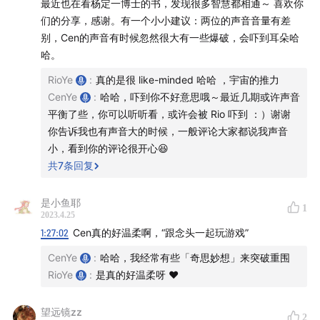
最近也在看杨定一博士的书，发现很多智慧都相通～ 喜欢你
转。唯有针对一切习气的反转，我们才能彻底地回到我
们的分享，感谢。有一个小小建议：两位的声音音量有差
们的本性，而这个本性，也就是真正的慈悲。
别，Cen的声音有时候忽然很大有一些爆破，会吓到耳朵哈
活出心的能量，是身为人所能完成的最高选择。
哈。
RioYe
:
真的是很 like-minded 哈哈 ，宇宙的推力
炑星迹结尾
CenYe
:
哈哈，吓到你不好意思哦～最近几期或许声音
平衡了些，你可以听听看，或许会被 Rio 吓到 ：）谢谢
2:19:01
单方面回答了群里一个听友的问题
你告诉我也有声音大的时候，一般评论大家都说我声音
2:28:45
Cen 与妈妈之间关心的沟通转变
小，看到你的评论很开心😆
2:32:55
矛盾又有趣的世界，希望大家都可以时不时醒
共
7
条回复
过来
2:33:29
Cen 在最后给大家发出的邀请
是小鱼耶
1
2023.4.25
2:34:04
音乐推荐：Anael & Bradfield - Ye Dharma
1:27:02
Cen真的好温柔啊，“跟念头一起玩游戏”
——
CenYe
:
哈哈，我经常有些「奇思妙想」来突破重围
RioYe
:
是真的好温柔呀 ❤️
播客提及的几本杨定一博士的书：
《真原医》
、
《疗愈的
饮食与断食》
、
《静坐》
、
《定》
。
望远镜zz
2