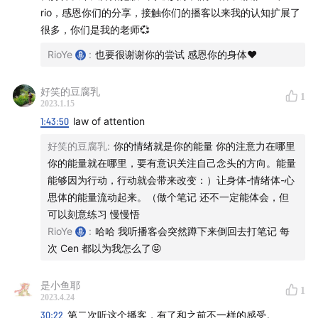
☀️ 「
Rio 和 Cen 推荐你可以听
」
rio，感恩你们的分享，接触你们的播客以来我的认知扩展了
很多，你们是我的老师💞
E72 李辛 I 《经典中医启蒙》：与万物沉浮于生长之门
RioYe
:
也要很谢谢你的尝试 感恩你的身体❤️
E65 悦性饮食 I 改变饮食后我们的身体自愈经历
E60 芳疗 I 发烧是身体的疗愈
好笑的豆腐乳
1
E52 参究自我 I 《臣服实验》：接受生命之流
2023.1.15
E47 芳疗 I 聊聊大姨妈和痛经建议
1:43:50
law of attention
E42 疗愈 I 冥想是一件快乐的事
好笑的豆腐乳
:
你的情绪就是你的能量 你的注意力在哪里
E36 I《我们为什么要睡觉》：人类是唯一一种会在没有
你的能量就在哪里，要有意识关注自己念头的方向。能量
合理益处的情况下故意剥夺自己睡眠的物种
能够因为行动，行动就会带来改变：）让身体-情绪体-心
思体的能量流动起来。（做个笔记 还不一定能体会，但
E24 I 《肠子的小心思》：我们与微生物的共生关系
可以刻意练习 慢慢悟
——
RioYe
:
哈哈 我听播客会突然蹲下来倒回去打笔记 每
次 Cen 都以为我怎么了😝
说在最后
是小鱼耶
1
「真原医」是杨定一博士在2012年写下的第一本书，毫不
2023.4.24
30:22
第二次听这个播客，有了和之前不一样的感受。