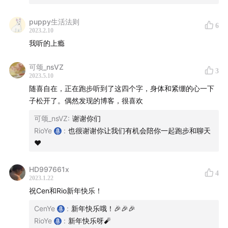
停不下来、不吃很难受、没吃到会想吃。」
「如果你问我重来一次我还会不会做同样的选择，我会
puppy生活法则
6
2023.2.10
告诉你我一定会。但是，你如果问我是否认为自己做了
我听的上瘾
正确的事情，我只能说，如果你站在我的立场，你当时
会怎么做？」
可颂_nsVZ
3
一个是从精神上设计你的用户体验，一个是从感官上设
2023.5.10
随喜自在，正在跑步听到了这四个字，身体和紧绷的心一下
计；一个在夺取你的注意力，一个在夺取你的身体。
子松开了。偶然发现的博客，很喜欢
是人们的偏好带动了产品的销量？还是产品的销量带动
可颂_nsVZ
:
谢谢你们
了人们的偏好？
RioYe
:
也很谢谢你让我们有机会陪你一起跑步和聊天
上瘾也只是我们追求快乐的神经回路被锁定，让快乐只
❤️
剩下少数的几种可能。
他们并不是想改变食品的成分本身，而是想通过这些成
HD997661x
4
分配比来改变作为消费者的你。
2023.1.22
当你满足了他们以后，他们就会把这种行为模式应用到
祝Cen和Rio新年快乐！
生活的方方面面。
CenYe
:
新年快乐哦！🎉🎉🎉
RioYe
:
新年快乐呀🧨
39:00