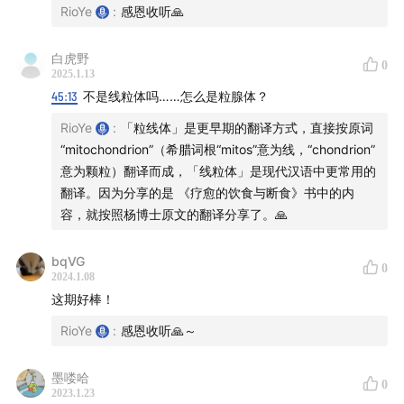
RioYe
:
感恩收听🙏
白虎野
0
2025.1.13
45:13
不是线粒体吗……怎么是粒腺体？
RioYe
:
「粒线体」是更早期的翻译方式，直接按原词
“mitochondrion”（希腊词根“mitos”意为线，“chondrion”
意为颗粒）翻译而成，「线粒体」是现代汉语中更常用的
翻译。因为分享的是 《疗愈的饮食与断食》书中的内
容，就按照杨博士原文的翻译分享了。🙏
bqVG
0
2024.1.08
这期好棒！
RioYe
:
感恩收听🙏～
墨喽哈
0
2023.1.23