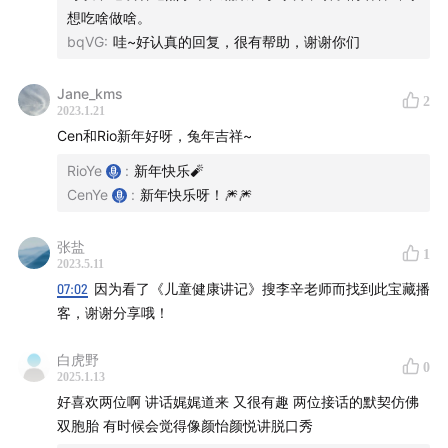
想吃啥做啥。
bqVG
:
哇~好认真的回复，很有帮助，谢谢你们
Jane_kms
2
2023.1.21
Cen和Rio新年好呀，兔年吉祥~
RioYe
:
新年快乐🧨
CenYe
:
新年快乐呀！🎆🎆
张盐
1
2023.5.11
07:02
因为看了《儿童健康讲记》搜李辛老师而找到此宝藏播
客，谢谢分享哦！
白虎野
0
2025.1.13
好喜欢两位啊 讲话娓娓道来 又很有趣 两位接话的默契仿佛
双胞胎 有时候会觉得像颜怡颜悦讲脱口秀