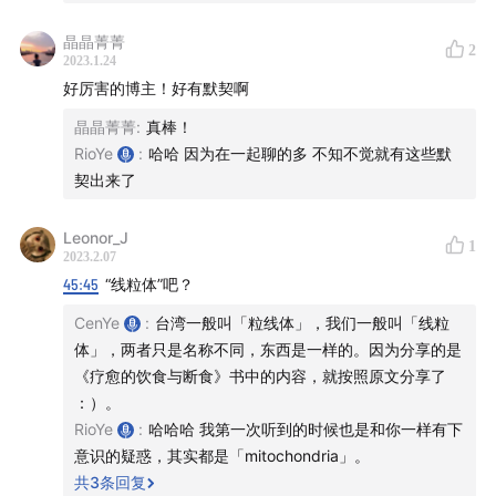
PART II ：
胰岛素阻抗
晶晶菁菁
2
「胰岛素阻抗这五个字已经几乎说完了所有后天可能得
2023.1.24
到的慢性病。」
好厉害的博主！好有默契啊
「胰岛素阻抗反映的是体内长期营养过剩的情况。一个
晶晶菁菁
:
真棒！
人如果随时都在吃糖、吃淀粉类的食物，胰岛素自然会
RioYe
:
哈哈 因为在一起聊的多 不知不觉就有这些默
高起来，但身体撑到一个地步，也就不再接受胰岛素的
契出来了
讯息。他的体重会上升，并且逐渐发展出代谢症候群
——高血压、高血糖、高血脂。」
Leonor_J
1
2023.2.07
「胰岛素阻抗最重要的作用本身就是在细胞层面保护细
45:45
“线粒体”吧？
胞的一个机制，让你的身体内部运作正常。」
CenYe
:
台湾一般叫「粒线体」，我们一般叫「线粒
就像你的身体里面有很多地方出现了火灾，那相应就会
体」，两者只是名称不同，东西是一样的。因为分享的是
有很多的消防员去救火，这个时候大家并不是去灭火，
《疗愈的饮食与断食》书中的内容，就按照原文分享了
而是去灭消防员。
：）。
如果改变起来很痛苦，那一定是有别的更快乐的去改变
RioYe
:
哈哈哈 我第一次听到的时候也是和你一样有下
的方式。
意识的疑惑，其实都是「mitochondria」。
共
3
条回复