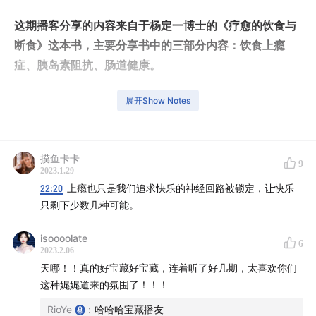
这期播客分享的内容来自于杨定一博士的《疗愈的饮食与
断食》这本书，主要分享书中的三部分内容：饮食上瘾
症、胰岛素阻抗、肠道健康。
——
展开Show Notes
Rio 摘出来的一些时间戳：
摸鱼卡卡
9
炑星迹开头
2023.1.29
22:20
上瘾也只是我们追求快乐的神经回路被锁定，让快乐
00:28
刚刚整理完书架的我们
只剩下少数几种可能。
01:18
对于视频分享新的感悟
isoooolate
6
07:47
PART I ：饮食上瘾症
2023.2.06
天哪！！真的好宝藏好宝藏，连着听了好几期，太喜欢你们
「过度加工食品对神经系统和内分泌造出的双重刺激，
这种娓娓道来的氛围了！！！
让人吃了又吃，很难停下来。愈吃愈多、愈吃愈想吃、
RioYe
:
哈哈哈宝藏播友