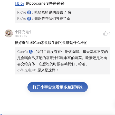
——
1:16:04
是popcorners吗😂😂😂
🪐 关于「
炑星迹
」
RioYe
:
哈哈哈哈是的没错了 😁
RioYe
:
谢谢你帮我们补充了🙏
Hi，大家好，我们是「炑星迹」主理人 Rio 和 Cen，
我们
用修行的方式生活，以臣服的心态创业。我们相信人性中
小陈充电中
0
2023.5.05
的善良天使，相信每个人内心的自性和慈悲。
很好奇Rio和Cen素食版生酮的食谱是什么样的
我们有一档小小的播客「炑星迹」记录和分享我们身心灵
CenYe
:
我们目前没有在生酮饮食哦。每天基本不变的
是会喝自己搭配的蔬果汁和吃丰富的蔬菜。吃素还是吃肉
的成长，还有一家小小的香氛手作店在舟山，希望继续以
会交给身体，它想吃的时候会喊我们，哈哈。
声音、视频、产品或者空间等不同的载体传递我们的理
小陈充电中
:
原来是这样！
念。
🥳 如果你喜欢我们的节目，欢迎和我们做朋友！
打开小宇宙查看更多精彩评论
——
☀️ 「
Rio 和 Cen 推荐你可以听
」