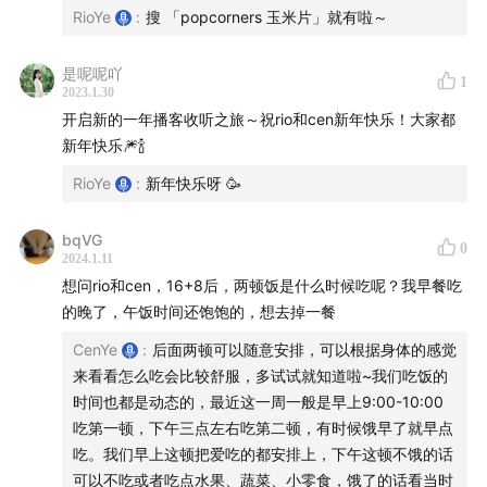
1:16:10
和大家分享我们最爱吃的玉米片
RioYe
:
搜 「popcorners 玉米片」就有啦～
1:18:02
音乐推荐：
Lotus Mind - Peaceful Forest
是呢呢吖
1
——
2023.1.30
开启新的一年播客收听之旅～祝rio和cen新年快乐！大家都
播客提及：
新年快乐🎆🍾️
RioYe
:
新年快乐呀 🥳
杨定一 ·《疗愈的饮食与断食：新时代的个人营养学》
迈克尔·莫斯：《盐糖脂：食品巨头是如何操纵我们的》
bqVG
0
炑星迹 · 关于
多巴胺
的相关读书播客：
E19 I 《贪婪的多
2024.1.11
巴胺》：I WANT MORE
想问rio和cen，16+8后，两顿饭是什么时候吃呢？我早餐吃
炑星迹 · 关于
的晚了，午饭时间还饱饱的，想去掉一餐
肠道健康
的相关读书播客：
E24 I 《肠子
的小心思》：我们与微生物的共生关系
CenYe
:
后面两顿可以随意安排，可以根据身体的感觉
我们整理灵性书籍书架的视频：
小年夜我们重新整理了
来看看怎么吃会比较舒服，多试试就知道啦~我们吃饭的
时间也都是动态的，最近这一周一般是早上9:00-10:00
我们的书架
吃第一顿，下午三点左右吃第二顿，有时候饿早了就早点
春联：这一期播客上架应该是除夕夜了，放照片
祝大家
吃。我们早上这顿把爱吃的都安排上，下午这顿不饿的话
新年快乐！🧨
可以不吃或者吃点水果、蔬菜、小零食，饿了的话看当时