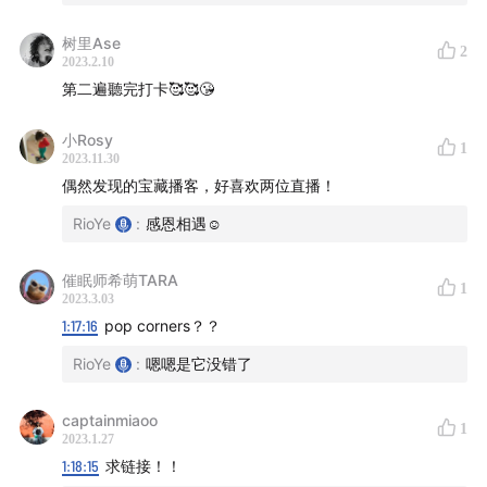
56:58
PART III ：肠道健康
树里Ase
2
「过度强烈或持续过久的压力，会造出全身性的伤害，
2023.2.10
第二遍聽完打卡🥰🥰😘
包括影响肠道的完整性，让原本只在肠道出现的细菌分
子渗漏到血液而导致发炎。如果肠道细胞受损，身体的
小Rosy
1
修复机制又同时失效，肠道菌和这些菌的代谢产物会进
2023.11.30
入血液，这就是肠漏。」
偶然发现的宝藏播客，好喜欢两位直播！
如果你更多肠道里面的微生物都是充满爱和光的，那你
RioYe
:
感恩相遇☺️
的整个人也是会趋向健康的。
不管你今天有没有肠漏症，你都要好好吃饭，都要更健
催眠师希萌TARA
1
2023.3.03
康地饮食。
1:17:16
pop corners？？
炑星迹结尾
RioYe
:
嗯嗯是它没错了
1:12:18
和上一期的结尾「我们是怎么吃的」重叠度好高
captainmiaoo
1
1:13:17
原来这一期聊的是「我们为什么那么吃」
2023.1.27
1:14:17
以后会陆续和大家分享关于饮食的其他方面
1:18:15
求链接！！