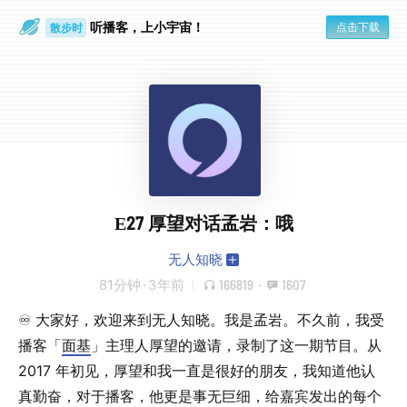
听播客，上小宇宙！
点击下载
散步时
通勤路上
E27 厚望对话孟岩：哦
无人知晓
81分钟
·
3年前
166819
·
1607
♾️ 大家好，欢迎来到无人知晓。我是孟岩。不久前，我受
播客「
面基
」主理人厚望的邀请，录制了这一期节目。从
2017 年初见，厚望和我一直是很好的朋友，我知道他认
真勤奋，对于播客，他更是事无巨细，给嘉宾发出的每个