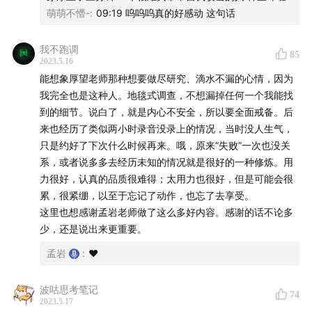
萌萌不懵-
:
09:19 呜呜呜真的好感动 这句话
业选择和坚守成为平常，而不是「勇气」。
5.「财务健康」人才能真的放松下来，宇宙里恒星的数量比
沙子还要多，太阳只是一颗恒星。人很渺小，也很珍贵。好
我不跑调
85
2023.5.16
人、好体验、好场域千金不换，短暂人生的好回忆和好体验
能想象厚望老师那种想要做尽研究、滴水不漏的心情，因为
均来自于此。
我完全也是这种人。地毯式调查，不想漏掉任何一个我能找
6.「没有人能够被教育，也没有人应该被教育，每个人都是
到的细节。说白了，就是内心不安全，所以要全面戒备。后
独一无二的。」每个人都只能做好自己，然后你把马儿牵到
来也经历了类似两小时录音没录上的情况，当时没人生气，
河边，我们每个人都是在机缘巧合下自我苏醒和成长的。走
只是约好了下次什么时候再来。哦，原来“失败”一次也没关
过一轮周期，真正的去经历一次，然后成长。
系，或者说多多去经历未知的情况就是很好的一种修炼。用
7.「别琢磨，做好基础的工作就好了，其他的，往前走。」
力很好，认真的品质很难得；太用力也很好，但是可能会很
不要害怕怎么走，走就行了，往哪走都行，只要走了，世界
累，很紧绷，以至于忘记了动作，也忘了去享受。
就会展开一点点，但是困在原地就不行。头衔让你成为一个
这里也想感谢孟岩老师做了这么多好内容。感谢的话不论多
管理者，但是追随你的人让你成为领导者，在商业世界里，
少，还是说出来更重要。
很多决策都是对的。只要往前走，就是在打破僵局，所以，
往前走。
孟岩
:
❤️
8.「平静就是你不介意发生什么」一个很重要的朋友没有回
你的微信，你发现你不在乎了。不是不care这个人，而是自
波咕思考笔记
74
己更富足了。允许别人情绪不好，允许别人出状况。
2023.5.17