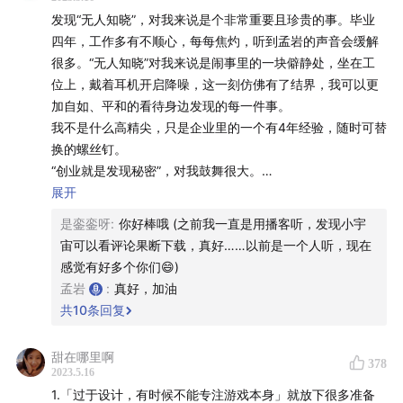
发现“无人知晓”，对我来说是个非常重要且珍贵的事。毕业
27:38
从初见到现在，厚望对孟岩所选择的道路产生了新
四年，工作多有不顺心，每每焦灼，听到孟岩的声音会缓解
的看法，自身也发生了很大的改变
很多。“无人知晓”对我来说是闹事里的一块僻静处，坐在工
位上，戴着耳机开启降噪，这一刻仿佛有了结界，我可以更
31:52
为什么孟岩从大学到现在都在同一片区域生活？跟
加自如、平和的看待身边发现的每一件事。
具体位置无关，但跟样貌有关
​我不是什么高精尖，只是企业里的一个有4年经验，随时可替
换的螺丝钉。
42:30
当你踌躇不前、瞻前顾后、不知所措时，你可以默
“创业就是发现秘密”，对我鼓舞很大。
念「最重要的就是走，往哪走都行」
怀揣着我认为发现的“秘密”，经过近一个月的筹备，我成了
展开
一个文创制品的摊主，没错，我去摆摊了。
是銮銮呀
:
你好棒哦 (之前我一直是用播客听，发现小宇
人生第一次摆摊，在集市里的反响比我的预期好很多。
宙可以看评论果断下载，真好……以前是一个人听，现在
​也认识了各个品类的摊主，一边摆摊，一边聊他们的生活、
感觉有好多个你们😄)
摆摊史，向我传授经验。这个环境里的人有不同于以往同事
孟岩
:
真好，加油
的质朴，至少我看到的这一面确是如此，摆摊一天，有吃有
共
10
条回复
喝有拿，他们真的很热情。
​谈不上“创业”，但对我打破原有生活模式来说，是非常重要
甜在哪里啊
378
的一步，我知道了原来生活还可以这样，对我来说开始，这
45:15
为什么每天要处理大量的工作事宜，孟岩还有时间
2023.5.16
是无限游戏的开端。
读书？
1.「过于设计，有时候不能专注游戏本身」就放下很多准备