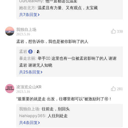
OurDearAmy
:
他一直都这么温柔
录在这期节目里，希望也能给你带去一些灵感。祝你收听
她在北方
:
温柔且有力量、又有观点，太宝藏
愉快。
共
7
条回复
🎧
官网地址
我独自上场
330
2023.5.16
youzhiyouxing.cn
孟岩，想告诉你，我也是被你影响了的人
孟岩
:
🫂
*官网详情页所载信息最为全面，尤其推荐苹果播客用户访
暴走古丽
:
举手🙋‍♀️ 这里也有一位被孟岩影响了的人 谢谢
问。
孟岩 谢谢无人知晓
共
25
条回复
🌟 本期嘉宾
凌顶览众山KR
281
厚望（老钱）
：泛理财类公众号「老钱日日谈」、播客
2023.5.16
「
面基
」的主理人，对都市人面临的种种理财境况颇有研
“最重要的就是走 出发，往哪里都可以”被激励到了🉑！
究的 90 后。
我独自上场
:
往前走，别回头
hiahiappy365
:
人往到处走
🗺️ 收听地图
共
4
条回复