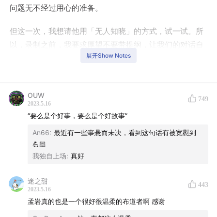
问题无不经过用心的准备。
但这一次，我想请他用「无人知晓」的方式，试一试。所
以，录制之前，我要求厚望不要带提纲，让我们的对话自
展开Show Notes
然流淌出来。而如我所想，我们一起创作出了一期以我的
标准来讲质量很高的节目，因为我们讨论的都是一些非常
真实的问题。
OUW
749
2023.5.16
用他的话来总结，这期节目归根结底就聊了两个词，「富
“要么是个好事，要么是个好故事”
足」和「勇气」——「富足」并不光指财富，也包括身心
An66
:
最近有一些事悬而未决，看到这句话有被宽慰到
健康、欲望可控、对自己和周围满意、财务压力不大；
💪🏻
「勇气」是指坦然面对现实世界，以及它呈现给你的随机
我独自上场
:
真好
性（好运 / 风险是随机性的两面），识别出内心的恐惧并
全然接受，用内在记分牌对抗外部共识，就连善良、利他
迷之甜
443
都需要勇气。
2023.5.16
孟岩真的也是一个很好很温柔的布道者啊 感谢
我很享受我们的这场对话，也很开心点亮彼此的时刻被记