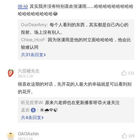
08:40
其实我并没有特别喜欢张潇雨……哈哈哈哈哈哈哈哈哈
险」，以至于忘记自己完全有能力、有可能做出更好的结
哈哈哈哈哈哈哈哈😂
果
OurDearAmy
:
每个人看到的东西，其实都是自己内心的
15:20
我们为什么容易被焦虑所支配？现代社会里的你我
投射。场上没有别人。
Chloe_HcoF
:
因为张潇雨是他的对立面哈哈哈哈，他会比
每天所面对的刺激变得越来越多了
较难认同
共
31
条回复
17:04
内心自我否定、攻击、怀疑时，你可以默念「99%
都是假的」
六层楼先生
131
2023.5.18
很喜欢这期的对话，先开花的人最大的幸福就是可以看到别
的花开。
听见世界W
:
原来六老师也在更新播客呀😍火速关注
孟岩
:
☀️🌧️🌹🍃
共
4
条回复
20:32
孟岩真的能接受所有可能吗？需要勇气，却也没有
OAOAshin
那么难
119
2023.5.16