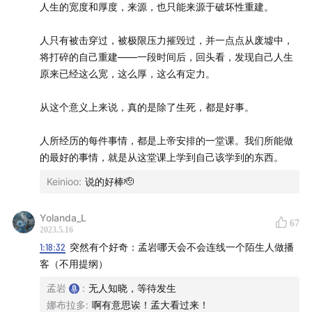
9.「幸福是在攀登中的感受和影响的那些人」孟岩创业的初
人生的宽度和厚度，来源，也只能来源于破坏性重建。
心：让年轻人安心生活，好的财富系统、赚钱能力，才能让
人安心生活，让人更加快乐和幸福。
人只有被击穿过，被极限压力摧毁过，并一点点从废墟中，
10.「相信长期，相信向内求。」快的东西最终都会偿还回
将打碎的自己重建——一段时间后，回头看，发现自己人生
去，相信时间的价值，相信复利。当我们看到现象的时候，
原来已经这么宽，这么厚，这么有定力。
我们总是试图去解构，解构之后的建构很重要，建构没有太
多的方法论和遥远的战略了。所以能看见当下和五百米的状
从这个意义上来说，真的是除了生死，都是好事。
态，解构本身就是站在自我的角度看的。但是其实做人做事
做生意做商业。没有任何人能给你打样，当你提供价值，满
人所经历的每件事情，都是上帝安排的一堂课。我们所能做
足用户需求的时候，一切都会生长出来。所以做最好的自
的最好的事情，就是从这堂课上学到自己该学到的东西。
己，自己会繁花似锦，自己做的品牌也是，未来也是。善心
Keinioo
:
说的好棒🫡
善念，正心正念，相信未来，过好当下。发自内心的做好自
己，真心实意的待别人好，那么一切就都会更好。谢谢孟
Yolanda_L
岩，谢谢厚望！
67
2023.5.16
1:18:32
突然有个好奇：孟岩哪天会不会连线一个陌生人做播
客（不用提纲）
孟岩
:
无人知晓，等待发生
娜布拉多
:
啊有意思诶！孟大看过来！