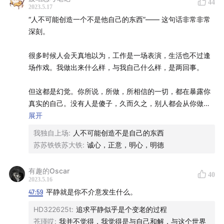
44
2023.5.17
相关节目
：《
E85 花样亏钱交流会：巴菲特领进门，亏钱
“人不可能创造一个不是他自己的东西”—— 这句话非常非常
靠个人｜周奇墨x东东枪x张潇雨x孟岩
》
深刻。
相关书籍
：《
清醒地活
》《
洞见
》《
男孩、鼹鼠、狐狸和
很多时候人会天真地以为，工作是一场表演，生活也不过逢
马
》《
禅者的初心
》
场作戏。我做出来什么样，与我自己什么样，是两回事。
相关网站
：
过去两百年世界范围内所创造的 GDP 总量
但这都是幻觉。你所说，所做，所相信的一切，都在暴露你
真实的自己。没有人是傻子，久而久之，别人都会从你做的
📖 购书渠道
一点一滴，在每一个触点上了解到你的真实样貌。
展开
我独自上场
:
人不可能创造不是自己的东西
你可以随时随地在「有知有行」App 里免费阅读《投资第
深刻理解了这一点，人就更应该意识到，人生所努力的一
苏苏铁铁苏大铁
:
诚心，正意，明心，明德
1 课》的完整内容，但如果你希望买一本实体书来读读，
切，本质都是在向内求。每一场战争的敌人，都是自己的内
心。而那些外部的人和事，都是你内求以后，自然的结果。
那么，欢迎在微信中搜索小程序「有知有行的店铺」，购
有趣的Oscar
40
买由读库出版的《投资第 1 课》精装本。
2023.5.16
所谓：诚意，正心，修身，齐家，治国，平天下。每一项都
47:59
平静就是你不介意发生什么。
是上一项做好之后，自然的结果。一切的一切，从诚意正心
🎵 BGM
HD322625t
:
追求平静似乎是个变老的过程
开始。
苍瑾哎
:
我并不觉得，我觉得是与自己和解，与这个世界