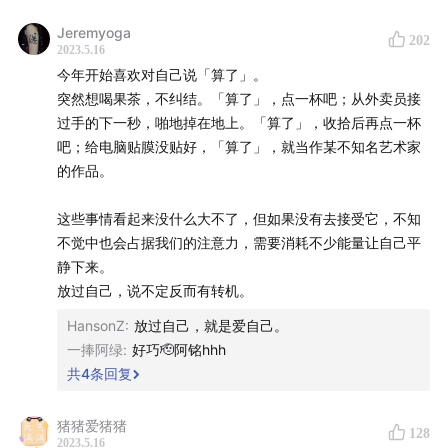
02:48
第一次没带提纲就录节目的主播厚望 VS 总是不带
Jeremyoga
202
提纲的主播孟岩，分别是怎么考虑录节目这事儿的？
2023.5.16
今年开始喜欢对自己说「算了」。
05:12
可能，孟岩真的是一个你想象中那么「平静」的人
突然想喝果茶，不纠结。「算了」，点一杯吧；从外卖员接
过手的下一秒，啪地掉在地上。「算了」，收拾后再点一杯
08:14
为什么有一些人总是倾向于自我攻击，而不是拥抱
吧；给电脑贴膜没贴好，「算了」，就当作某不知名艺术家
自己？「困扰你的东西未必一定是真的。」
的作品。
11:48
面对现实的随机性，尤其是负反馈时，你可以默念
这些事情看起来没什么大不了，但如果没有去接受它，不知
不觉中也会占据我们的注意力，需要消耗不少能量让自己平
「哦」
静下来。
放过自己，说不定反而有转机。
HansonZ
:
放过自己，就是爱自己。
一捧阿绿
:
好巧🫡阿铭hhh
共
4
条回复
猪猪爱猪猪
128
2023.5.16
12:34
不确定性是两面的，我们很容易过于在乎「下行风