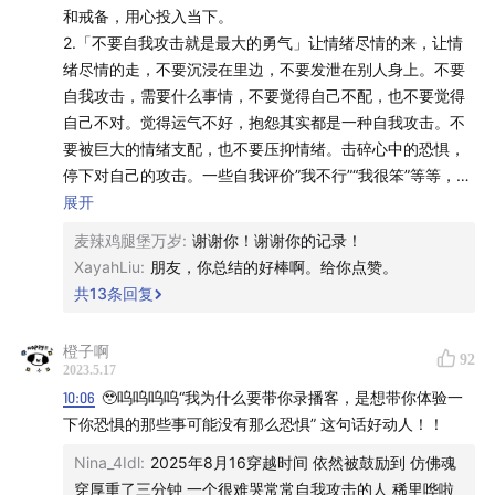
和戒备，用心投入当下。
50:54
「我们一起去经历」
2.「不要自我攻击就是最大的勇气」让情绪尽情的来，让情
绪尽情的走，不要沉浸在里边，不要发泄在别人身上。不要
62:56
怎么样做出一期好的节目？从苏东坡的「着力即
自我攻击，需要什么事情，不要觉得自己不配，也不要觉得
自己不对。觉得运气不好，抱怨其实都是一种自我攻击。不
差」在网球上的应用说起，嘿
要被巨大的情绪支配，也不要压抑情绪。击碎心中的恐惧，
停下对自己的攻击。一些自我评价”我不行”“我很笨”等等，你
65:26
节目快到尾声的时候，两人聊了聊对 ChatGPT 截
得多恨自己才这么作贱自己啊！永远要有看到火摸一摸的勇
展开
然不同的看法和感受
气，创新和奇迹就是这样发生的，爱和希望也是这样流淌
麦辣鸡腿堡万岁
:
谢谢你！谢谢你的记录！
的。
70:02
孟岩对于「成功」和「平庸」的定义分别是什么？
XayahLiu
:
朋友，你总结的好棒啊。给你点赞。
3.「当你对生活中的很多事回应“哦”的时候，你的尺子就变宽
共
13
条回复
有没有构想过自己服务的用户的画像是什么样呢？
了」对于非常大的不确定肯定是恐惧的，但是如果自己内心
有一个平和到对很多事都「没关系」的态度的时候，你就真
橙子啊
92
的平和了，不会再怕了。允许奇迹发生。
2023.5.17
4.「勇气是富足的产物」什么时候是个头儿呀？没有头。因
10:06
🥹呜呜呜呜“我为什么要带你录播客，是想带你体验一
为只要活着那就是没有尽头的。「富足」是享受现在的状
下你恐惧的那些事可能没有那么恐惧” 这句话好动人！！
态，喜欢自己做的事情，爱身边的人。为自己打造「富足」
Nina_4Idl
:
2025年8月16穿越时间 依然被鼓励到 仿佛魂
的状态，好的生活水平和日常自然非常重要，但是比这更重
穿厚重了三分钟 一个很难哭常常自我攻击的人 稀里哗啦
要的是：好的家人，好的伙伴，好的投资人，他们让好的商