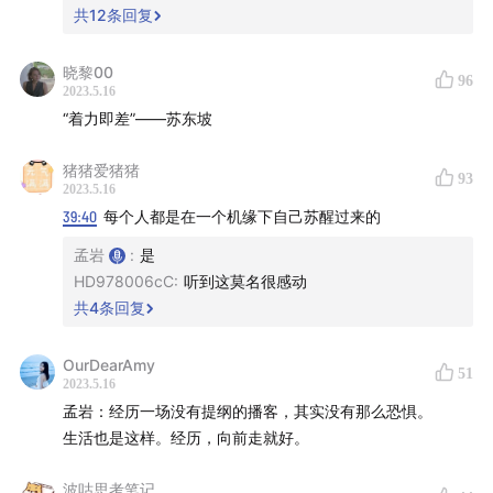
共
12
条回复
晓黎00
96
2023.5.16
“着力即差”——苏东坡
猪猪爱猪猪
93
2023.5.16
39:40
每个人都是在一个机缘下自己苏醒过来的
孟岩
:
是
HD978006cC
:
听到这莫名很感动
共
4
条回复
OurDearAmy
51
2023.5.16
孟岩：经历一场没有提纲的播客，其实没有那么恐惧。
生活也是这样。经历，向前走就好。
🔍 延伸信息
波咕思考笔记