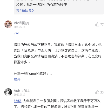
Midnight Flash — Amaksi、Background Documentary
和解，允许一切发生的心态的转变
— LEXMusic
共
4
条回复
🛵 创作者们
Vivi刚刚好
77
2023.5.16
嘉宾
厚望 @老钱日日谈 &
面基
9:48
主播
孟岩
@有知有行
情绪的升起与放下很正常。我喜欢「情绪自由」这个词，也
喜欢「我允许」与孟大的「让万物穿过自己」这两句咒语，
后期
柯霖 @顺带一提
当我们真的允许情绪自由流淌，不去攻击与评判，心也变得
轻盈许多～
制作
有知有行
分享一些flomo的笔记：
【关于无人知晓】
展开
我觉得更重要的，是让此刻的心情穿过你，别卡住，别把这
无人知晓是一档由孟岩主理的投资向对话类播客。每期都
Ash_bRLL
份情绪带到下一件你要做的事情里。——孟岩
35
2023.5.19
会邀请一位好友来做客。至于更新频率、嘉宾选择、每期
52:58
去年我发了一条朋友圈，我说孟岩救了我千千万万次
主题，就如同这个名字一样，无人知晓。
当你允许自己的情绪流动，但不被它们所控制时，你就获得
了。把和简七那一期re了很多遍，难过的时候都在听那一