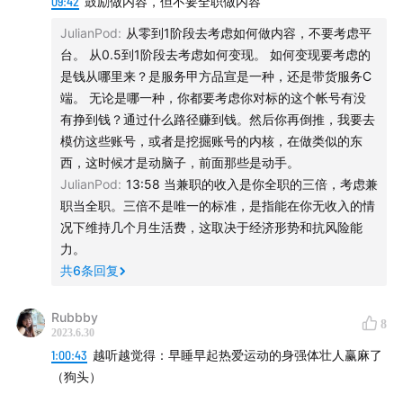
09:42
鼓励做内容，但不要全职做内容
JulianPod
:
从零到1阶段去考虑如何做内容，不要考虑平
台。 从0.5到1阶段去考虑如何变现。 如何变现要考虑的
是钱从哪里来？是服务甲方品宣是一种，还是带货服务C
端。 无论是哪一种，你都要考虑你对标的这个帐号有没
有挣到钱？通过什么路径赚到钱。然后你再倒推，我要去
模仿这些账号，或者是挖掘账号的内核，在做类似的东
西，这时候才是动脑子，前面那些是动手。
JulianPod
:
13:58 当兼职的收入是你全职的三倍，考虑兼
职当全职。三倍不是唯一的标准，是指能在你无收入的情
况下维持几个月生活费，这取决于经济形势和抗风险能
力。
共
6
条回复
Rubbby
8
2023.6.30
1:00:43
越听越觉得：早睡早起热爱运动的身强体壮人赢麻了
（狗头）