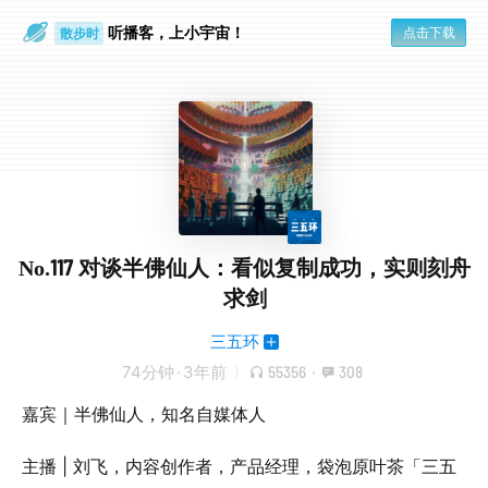
散步时
听播客，上小宇宙！
点击下载
通勤路上
No.117 对谈半佛仙人：看似复制成功，实则刻舟
求剑
三五环
74分钟
·
3年前
55356
·
308
嘉宾｜半佛仙人，知名自媒体人
主播 | 刘飞，内容创作者，产品经理，袋泡原叶茶「三五