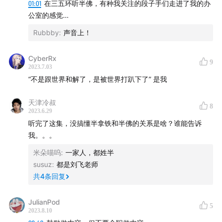
01:01
在三五环听半佛，有种我关注的段子手们走进了我的办
公室的感觉…
Rubbby
:
声音上！
CyberRx
9
2023.7.03
“不是跟世界和解了，是被世界打趴下了” 是我
天津冷叔
8
2023.6.29
听完了这集，没搞懂半拿铁和半佛的关系是啥？谁能告诉
我。。。
米朵喵呜
:
一家人，都姓半
susuz
:
都是刘飞老师
共
4
条回复
JulianPod
5
2023.8.10