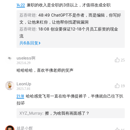
14:22
兼职的收入是全职的3倍以上，才值得改成全职
大模型的优点是效率，但缺点也是效率
荔香啤翅
:
48:49 ChatGPT不是作者，而是编辑，你写好
AI 最擅长快速犯错，快速纠错，但很多行业只有一条命
文，让他来杠你，让他帮你找逻辑漏洞
荔香啤翅
:
18:08 创业要保证12-18个月员工薪资的现金
制作人：严格
流
共
6
条回复
片头：Where Are You Going (Live) - 海龟先生
useless啊
25
片尾：大都会 - 达闻西乐队
2023.6.29
哈哈哈哈，喜欢半佛老师的笑声
相关
LeonUp
19
2023.7.01
硬核的半佛仙人哔哩哔哩主页
21:18
哈哈感觉飞哥一直在给半佛提裤子，半佛就自己往下扒
拉🤣
暴躁的仙人JUMP的哔哩哔哩主页
XYZ_Murray
:
擦，为啥我有画面感了？
欢迎在评论区留言交流。如果喜欢《三五环》，也恳请能
在苹果 Podcast 、网易云音乐、Spotify 或喜马拉雅留下
就是小辉