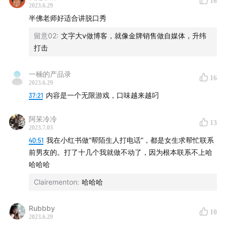
16
2023.6.29
你的宝贵好评。感谢！
半佛老师好适合讲脱口秀
商务合作&嘉宾自荐，请加微信： wocaishiliufei
留意02
:
文字大v做博客，就像金牌销售做自媒体，升纬
打击
封面图片由 Midjourney 生成，版权所有©️三五环
一楠的产品录
16
2023.6.29
37:21
内容是一个无限游戏，口味越来越叼
阿呆冷冷
13
2023.7.03
40:51
我在小红书做“帮陌生人打电话”，都是女生求帮忙联系
前男友的。打了十几个我就做不动了，因为根本联系不上哈
哈哈哈
Clairementon
:
哈哈哈
Rubbby
10
2023.6.29