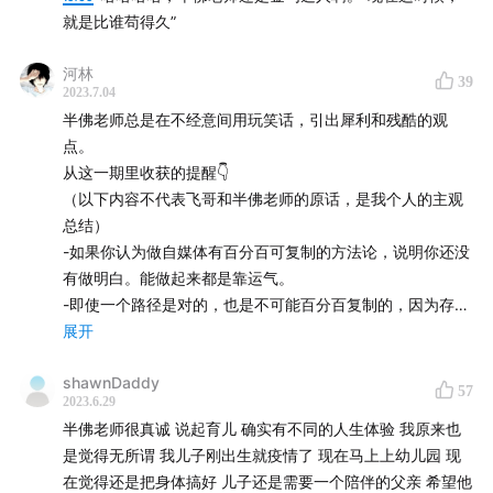
内容索引
就是比谁苟得久”
01:35
Part1 “做内容”还赚钱么
河林
39
2023.7.04
商业逻辑的变化：品效合一
半佛老师总是在不经意间用玩笑话，引出犀利和残酷的观
点。
B 站用户还是最包容的，对 up 主恰饭相对宽容
从这一期里收获的提醒👇
（以下内容不代表飞哥和半佛老师的原话，是我个人的主观
整个市场就是两极分化的
总结）
-如果你认为做自媒体有百分百可复制的方法论，说明你还没
预算投放的现实情况
有做明白。能做起来都是靠运气。
-即使一个路径是对的，也是不可能百分百复制的，因为存在
10:22
Part2 “做内容”的真诚建议
时空的变化，复制过去的成功路径就是在刻舟求剑。
展开
-方法论的目的是防止失败，而不是获得成功。方法论保证下
不要挑平台，得先去做才知道是什么样的感觉
shawnDaddy
限，运气保证上限。
57
2023.6.29
-AI写作对内容创作目前起不到太大的作用，效率依然达不到
半佛老师很真诚 说起育儿 确实有不同的人生体验 我原来也
全职做自媒体的前提：兼职收入是全职的三倍
一个熟练的内容创作者的水平。AI不是一个很好的写手，但
是觉得无所谓 我儿子刚出生就疫情了 现在马上上幼儿园 现
AI是一个能给人很多启发的很博学的人。
在觉得还是把身体搞好 儿子还是需要一个陪伴的父亲 希望他
最稳妥的办法：攥好手里的主业，多尝试副业
-在内容创作上，目前对AI更好的应用是写好一段内容，让AI