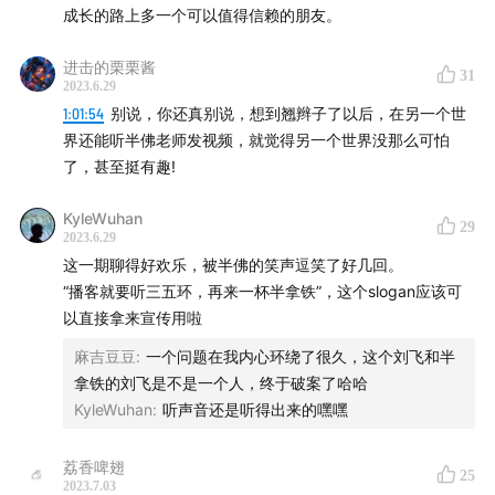
成长的路上多一个可以值得信赖的朋友。
来挑战、质疑我们。我们当作者，让AI当编辑。
“苟住”：谨慎扩张，控制成本
-AI强大的地方在于高频试错，高频迭代。但是这也是它的制
进击的栗栗酱
约因素，因为很多行业是不存在试错空间的，容错范围极
31
2023.6.29
自媒体成功的正确答案只有一个：运气好
小，是不会允许高频的试错的，所以必然无法融入基于大模
1:01:54
别说，你还真别说，想到翘辫子了以后，在另一个世
型的AI。
界还能听半佛老师发视频，就觉得另一个世界没那么可怕
成功路径不可复制，就像刻舟求剑
了，甚至挺有趣!
前人栽树，后人避雨，再后人遭雷劈
KyleWuhan
29
2023.6.29
方法论的目的在于防止失败，而不是获得成功
这一期聊得好欢乐，被半佛的笑声逗笑了好几回。
“播客就要听三五环，再来一杯半拿铁”，这个slogan应该可
“精神按摩”可能是新风口
以直接拿来宣传用啦
麻吉豆豆
:
一个问题在我内心环绕了很久，这个刘飞和半
45:41
Part3 钱不能解决所有问题，AI也是
拿铁的刘飞是不是一个人，终于破案了哈哈
KyleWuhan
:
听声音还是听得出来的嘿嘿
不是跟世界和解了，是被世界打趴下了
每个时段都会有每个时段的问题
荔香啤翅
25
2023.7.03