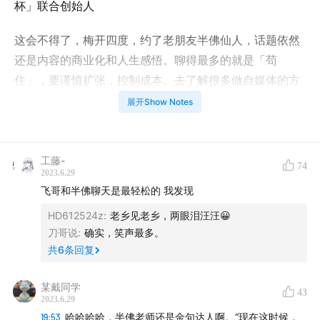
杯」联合创始人
这会不得了，梅开四度，约了老朋友半佛仙人，话题依然
还是内容的商业化和人生感悟。聊得最多的就是「苟
住」，要谨慎扩张，控制成本。去了解很多做自媒体的方
法论，无异于刻舟求剑。
展开Show Notes
期待这期对谈能给你一些启发，带来一点「精神按摩」。
工藤-
74
半佛仙人往期：
2023.6.29
飞哥和半佛聊天是最轻松的 我发现
No.41 跟半佛仙人聊聊内卷、躺平以及做「知识区」扛把
HD612524z
:
老乡见老乡，两眼泪汪汪😀
子的体验
刀哥说
:
确实，笑声最多。
共
6
条回复
No.28 跟半佛仙人聊聊自媒体创业后的感悟
某戴同学
No.1 从厕所文学家到自媒体大号-半佛仙人
43
2023.6.29
19:53
哈哈哈哈，半佛老师还是金句达人啊。“现在这时候，