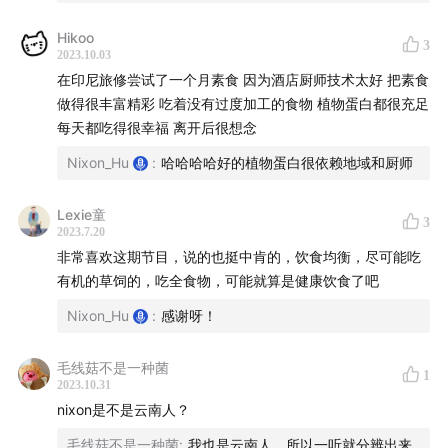
Hikoo
3
2023.10.03
在印尼旅修尝试了一个月素食 因为酒店厨师技术太好 把素食
做得很丰富精彩 吃着没有过度加工的食物 植物蛋白都很充足
每天都吃得很幸福 离开后很想念
Nixon_Hu
:
哈哈哈哈好的植物蛋白很依赖地域和厨师
Lexie童
3
2023.7.20
非常喜欢这期节目，说的也挺中肯的，饮食均衡，尽可能吃
有机的草饲的，吃全食物，可能就算是健康饮食了吧
Nixon_Hu
:
感谢呀！
毛线菇不是一种菌
1
2023.10.31
nixon是不是云南人？
毛线菇不是一种菌
:
我也是云南人，所以一听就分辨出来