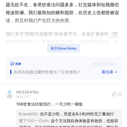
题无处不在，各类饮食法问题多多，社交媒体和短视频也
推波助澜。我们最熟知的糖和脂肪，在历史上也都曾被误
读，而且对我们产生巨大的伤害。
我们关于“阿斯巴甜致癌”的专题节目，欢迎扩展收听
《阿
斯巴甜致癌疑云：矛盾的研究结果、难以割舍的利益、食
展开Show Notes
品营销的黑历史…聊聊代糖》
欢迎在节目
评论区/投票区
，反馈你曾经尝试过哪些“健康
已结束
12
人参与
投票
饮食法”
你亲自实践过哪些饮食法？它有效吗？
看结果
对于节目话题的更多观点，获取更多未呈现在节目中的扩
HD326416z
展阅读，
欢迎添加脑放电波小助手微信（BrainAMP01）
12
2023.7.17
加群参与讨论。
168饮食法比较流行，一天少吃一顿饭
Everett00
:
也不是少吃，而是在8小时内吃完三餐就行
两位主播在这期节目中也变换了角色：
瘦下100---Onth
:
这个方法我自身体验是有效的，也较容