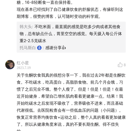
糖，16-8轻断食一直在保持着。
04:26
- 现代食品工业使用原料非常单一,80%食品都离不
现在基本已经找到了自己健康饮食的舒服状态，有缘听到这
开玉米、大豆、小麦（主要信息来自《杂食者的两难》）
期博客，很赞的博客，认可随时变动的科学观。
07:23
- 中国玉米产量超过水稻,成为最大粮食作物,主要用
韩大头
:
不吃米面，最直观的感觉是吃多少肉或者其他食
于饲料
物，总有缺点什么，胃里空空的感觉。每天摄入每公斤体
重2-2.5克碳水
08:03
- 饲料导致的“亚健康牛肉”和鸡肉，安格斯谷饲牛排
托马斯白
:
感谢分享👍
和安格斯草饲牛排
红小星
8
2023.7.19
15:02
- 市面上错误的饮食方法比比皆是,需辨别科学性：
关于生酮饮食我真的很想分享一下，我在过去2年都是生酮饮
无麸质饮食、喝绿豆水
食。不吃碳水，吃高蛋白，高脂肪食物。前几个月会饿，习
惯了之后完全不饿。整个人瘦了。但是！但是！但是！在最
22:29
- 果蔬汁排毒等饮食法问题解析,水果不能代替药物
近开始健身，希望自己增长肌肉看着更健康一点。结果！我
治疗癌症；生酮饮食的问题；“白人饭”的流行；素食的健
开始吃碳水之后发现不吸收了，营养吸收不进来，而且基础
康也被高估
代谢很低。去医院检查会有一些低血压的问题（小问题）。
恢复正常营养均衡饮食+运动之后，整个人真的看着更加健康
"Mortality in vegetarians and comparable
了。所以从健康角度来说，真的不要长期生酮。得不偿失