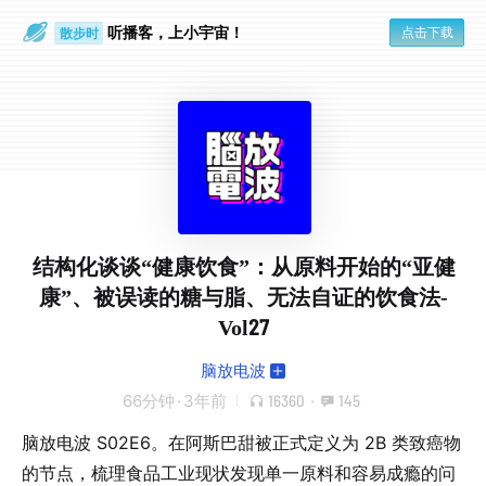
听播客，上小宇宙！
点击下载
散步时
通勤路上
结构化谈谈“健康饮食”：从原料开始的“亚健
康”、被误读的糖与脂、无法自证的饮食法-
Vol27
脑放电波
66分钟
·
3年前
16360
·
145
脑放电波 S02E6。在阿斯巴甜被正式定义为 2B 类致癌物
的节点，梳理食品工业现状发现单一原料和容易成瘾的问