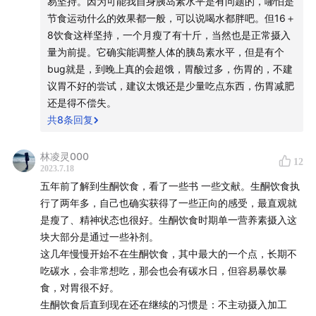
易坚持。因为可能我自身胰岛素水平是有问题的，哪怕是
托马斯白：戒糖多年、资深营销人
节食运动什么的效果都一般，可以说喝水都胖吧。但16＋
8饮食这样坚持，一个月瘦了有十斤，当然也是正常摄入
Nixon：营养学资深韭菜，本期节目的小丑，曾流食代餐4
量为前提。它确实能调整人体的胰岛素水平，但是有个
年、苹果做主食1年，还有生酮饮食、早餐暴食习惯 等黑
bug就是，到晚上真的会超饿，胃酸过多，伤胃的，不建
历史，正在接受营养学持证+健身持证女友的指导改善生
议胃不好的尝试，建议太饿还是少量吃点东西，伤胃减肥
活
还是得不偿失。
共
8
条回复
时间轴和参考信息
林凌灵000
12
00:22
- 阿斯巴甜被WHO归为2B类致癌物,和手机辐射一个
2023.7.18
级别
五年前了解到生酮饮食，看了一些书 一些文献。生酮饮食执
行了两年多，自己也确实获得了一些正向的感受，最直观就
01:16
- WHO维持阿斯巴甜摄入量建议,成人可安全饮用9-
是瘦了、精神状态也很好。生酮饮食时期单一营养素摄入这
14罐可乐
块大部分是通过一些补剂。
这几年慢慢开始不在生酮饮食，其中最大的一个点，长期不
01:39
- 听众对阿斯巴甜态度分析,3成人表示今后戒阿斯巴
吃碳水，会非常想吃，那会也会有碳水日，但容易暴饮暴
食，对胃很不好。
甜和代糖
生酮饮食后直到现在还在继续的习惯是：不主动摄入加工