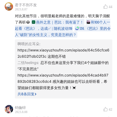
第三部分：聊自己
君子不刑不发
44
2023.8.07
69:28
给自己造成震撼的新知：索尼世界摄影大赛创意类
对比其他节目，很明显戴老师的是最难懂的，明天脑子清醒
冠军是一个由人工智能合成的作品
了再听😂
燕外之意｜芭比：我有逼了！
和100个人一
起看《芭比》，达成✅ | 随机波动119
136.《芭比》里的令
73:01
AI时代，我们在何种意义上可能拥有真实的记忆？
人“破防”的女性主义，究竟是怎样的？
啊喂的左耳朵
:
74:44
疫情结束后，我第一次不敢展望自己未来的生活
https://www.xiaoyuzhoufm.com/episode/64c56cfce6
2c602f1db02f3c 这期也不错
78:05
一次巴厘岛之行
二恬feelings
:
忍不住也来这里分享下我们4个姐妹眼中的
“不完美芭比”
【
本期提及书影
】
https://www.xiaoyuzhoufm.com/episode/64cad4b97
892b08283cc6dc4 感兴趣的姐妹也可以去听听看，希
望姐妹们都能获得更多女性力量！💓
共
8
条回复
钨铷锌
42
2023.8.08