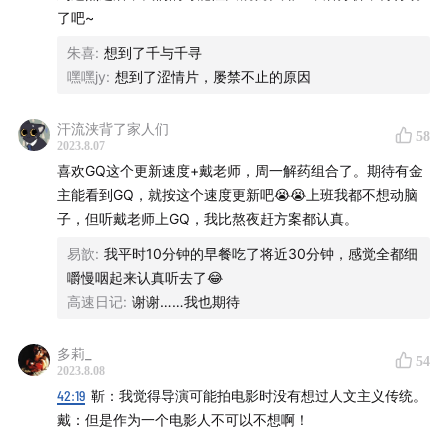
了吧~
60:03
阿萨亚斯是一个非常有节制的导演，但有时仍流露
出令人不适的自恋
朱喜
:
想到了千与千寻
嘿嘿jy
:
想到了涩情片，屡禁不止的原因
60:22
“影片中'我不在乎年龄'的抚慰太过直接，我不需要
这种安慰”
汗流浃背了家人们
58
2023.8.07
喜欢GQ这个更新速度+戴老师，周一解药组合了。期待有金
62:23
一个发生在纽约街头的心理学调查报告
主能看到GQ，就按这个速度更新吧😭😭上班我都不想动脑
子，但听戴老师上GQ，我比熬夜赶方案都认真。
63:25
用女性的形象去做一种结构性的镜像表述时，表述
的其实不是性别。
易歆
:
我平时10分钟的早餐吃了将近30分钟，感觉全都细
嚼慢咽起来认真听去了😂
66:26
“男导演的笔下只有女性形象，并没有我心目中真正
高速日记
:
谢谢……我也期待
的的女性电影”
多莉_
54
68:06
关于本次“FIRST FRAME第一帧”单元最佳影片《这
2023.8.08
42:19
靳：我觉得导演可能拍电影时没有想过人文主义传统。
个女人》
戴：但是作为一个电影人不可以不想啊！