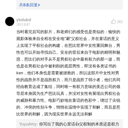
共
8
条回复
ybdubd
202
2023.8.07
当时看完后写的影片，和老师们的感受也是类似的：愉快的
观影体验来自全程在安全地“涮”父权社会，并在童话的意义
上实现了平权社会的构建，在芭比世界中女性重回舞台，男
性也可以开始寻找自己。安全的背后来自于电影的精明和魅
惑，芭比们的对手从不是男权社会中最有权力的那一波，而
也是在男权社会中被剥削的底层男性，即没有各类证书的
ken，他们本身也是需要被拯救的，所以这部片中女性对男
性的战胜并不是战胜权力，而只是战胜了弱小者，他们共同
经由教育达成了集结，同时唯一有权力意味的美态公司的领
【Shownote】
导层本身因为生产芭比玩具，并没对女性有展现出男权社会
的威胁和暴力性。电影巧妙地在童话的色彩中，绕过了尖锐
第一部分 聊《芭比》
的、冲突的性别斗争，悄悄在温情中实现了和解，而且是芭
比世界的和解，因为现实世界永远无法和解
6:32
“影片的表达是如此温和，尽管我在网络上看到说男
YuyuAmy
:
你写出了我的心里话👍父权制的本质还是权力
性破防了，觉得不会吧”