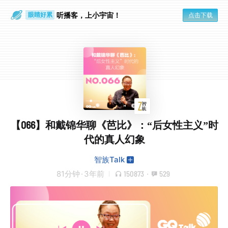
通勤路上
眼睛好累
听播客，上小宇宙！
点击下载
【066】和戴锦华聊《芭比》：“后女性主义”时
代的真人幻象
智族Talk
81分钟
·
3年前
150873
·
529