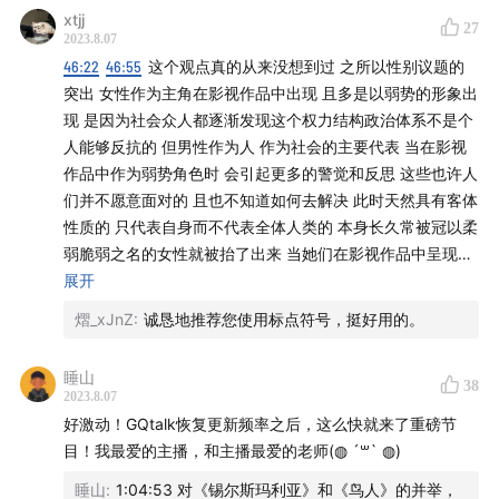
xtjj
27
2023.8.07
46:22
46:55
这个观点真的从来没想到过 之所以性别议题的
突出 女性作为主角在影视作品中出现 且多是以弱势的形象出
现 是因为社会众人都逐渐发现这个权力结构政治体系不是个
人能够反抗的 但男性作为人 作为社会的主要代表 当在影视
作品中作为弱势角色时 会引起更多的警觉和反思 这些也许人
们并不愿意面对的 且也不知道如何去解决 此时天然具有客体
性质的 只代表自身而不代表全体人类的 本身长久常被冠以柔
弱脆弱之名的女性就被抬了出来 当她们在影视作品中呈现弱
势形象时 很难引起公众的讨论和破防 女性观众只会痛恨在影
展开
视作品中对女性角色造成实际伤害的男性或某些女性很难看
熠_xJnZ
:
诚恳地推荐您使用标点符号，挺好用的。
到其背后所隐藏的父权社会 强权社会对他们的压迫 因为在影
片中这样的权力关系早已悄悄隐形 发号施令的主体已经显化
睡山
38
成了具体的个人 所以在观看影片中感受到压迫的女性会感同
2023.8.07
身受那些女性的遭遇 从而恨具体的人具体的事 而不是恨这个
好激动！GQtalk恢复更新频率之后，这么快就来了重磅节
社会 也许女性也知道 我们能够到的 也只是在我们上一级的
目！我最爱的主播，和主播最爱的老师(◍ ´꒳` ◍)
也受到压迫的他们 而不是虚无缥缈的制度和社会 所以所有的
睡山
:
1:04:53 对《锡尔斯玛利亚》和《鸟人》的并举，
怒火只能冲向他们而不是它 当然底层男性上面也有拥有着更