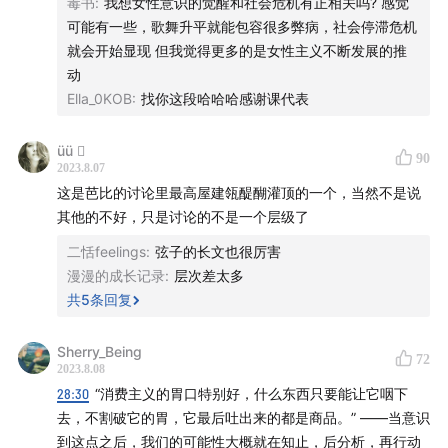
毒书
:
我想女性意识的觉醒和社会危机有正相关吗? 感觉
27:48
在资本主义世界中，批判者的批判也可以转化为商
可能有一些，歌舞升平就能包容很多弊病，社会停滞危机
品
就会开始显现 但我觉得更多的是女性主义不断发展的推
动
30:14
《芭比》中，父权制像一个空洞化的喜剧梗
Ella_0KOB
:
找你这段哈哈哈感谢课代表
40:16
消失的女人，成为了近年来诸多文本的母题
üü 
90
2023.8.07
42:47
《消失的她》：“难道前面所有的铺垫，都是为了让
这是芭比的讨论里最高屋建瓴醍醐灌顶的一个，当然不是说
其他的不好，只是讨论的不是一个层级了
男人后悔吗？”
二恬feelings
:
弦子的长文也很厉害
45:11
以女性为主导的性别议题占据上升地位，某种意义上
漫漫的成长记录
:
层次差太多
是社会危机性的一种呈现
共
5
条回复
第二部分 聊《锡尔斯玛利亚》
Sherry_Being
72
2023.8.08
52:36
“这次观影前我一直期待着自己会对女主角有更强烈
28:30
“消费主义的胃口特别好，什么东西只要能让它咽下
去，不割破它的胃，它最后吐出来的都是商品。” ——当意识
的共鸣，但是很遗憾没有，我不再害怕年轻的姑娘们”
到这点之后，我们的可能性大概就在知止，后分析，再行动