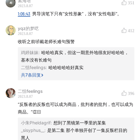
索海塔
父子关系，成为好莱坞电影反复讲述的议题，这背后的原
351
2023.8.07
因是什么？我们又如何看待过去十年以女性为主要讲述对
1:06:43
男导演笔下只有“女性形象”，没有“女性电影”。
象的电影成为潮流？我们还提到了中国暑期另一部热门电
影《消失的她》，戴老师指出，“消失的女人”成为了近年
yqz的梦呓
412
2023.8.07
来诸多文本的母题，可以作为观察我们时代的一个角度。
收听之前🤣戴老师长难句预警
第二部分，应FIRST青年影展之邀，我们为“FIRST FRAME
鸡婷妹妹
:
哈哈哈真实，但这一期意外地很友好哈哈哈，
基本没有长难句
第一帧”放映的电影《锡尔斯玛利亚》做了映后谈。电影有
二恬feelings
:
哈哈哈哈哈好真实
精致的套层结构，欲望与权力，爱的伤害性与死亡如何被
共
7
条回复
讲述？时隔多年再次观影，戴老师有什么新的感受？
二恬feelings
第三部分，戴老师与我们分享了上半年对自己造成震撼的
396
2023.8.07
人工智能，和一次巴厘岛之行。
“反叛者的反叛也可以成为商品，批判者的批判，也可以成为
商品。”👏🏻
【本期主创】
小朱Pheldagrif
:
想到了黑镜第一季里的某集
_sisyphus__
:
是第二集 那个单独开创了一集反叛栏目的
黑人