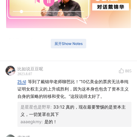
【本期简介】
展开Show Notes
本期GQ Talk邀请了北京大学教授戴锦华，聊了两部电
影。
比如说豆豆呢
805
2023.8.07
播客分为三部分，第一部分，我们与她聊了聊暑期大热的
25:41
等到了戴锦华老师聊芭比！“10亿美金的票房无法单纯
好莱坞电影《芭比》。戴老师认为，这是一部“后女性主
证明女权主义的上升或胜利，因为这本身也包含了资本主义
义”时代的作品，它极富创新地将父权制作为批判对象，同
自身的策略的转移和变化。”这段说得太好了。
时也压缩了诸多议题。当芭比对肯说出，“肯在芭比乐园获
是星星也是野草
:
33:12 真的，现在最要警惕的是资本主
得的职位，会和女性在现实世界中获得的职位一样多”这样
义，一切笼罩在其下
的幽默对白时，也搁置了对权力结构的质询。作为资本的
aaaegkmy
:
是的！
产物，商业电影能否越过资本的逻辑？母女关系逐渐替代