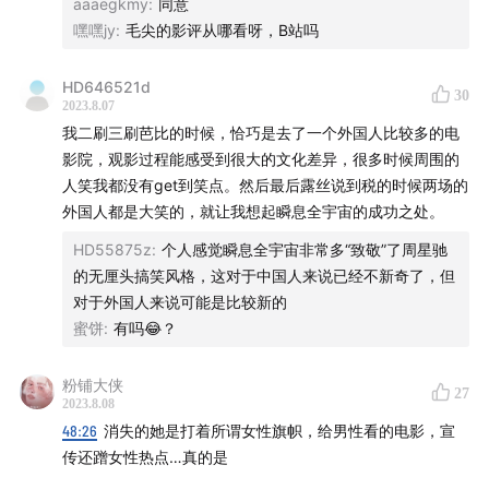
aaaegkmy
:
同意
嘿嘿jy
:
毛尖的影评从哪看呀，B站吗
HD646521d
30
2023.8.07
我二刷三刷芭比的时候，恰巧是去了一个外国人比较多的电
影院，观影过程能感受到很大的文化差异，很多时候周围的
人笑我都没有get到笑点。然后最后露丝说到税的时候两场的
外国人都是大笑的，就让我想起瞬息全宇宙的成功之处。
HD55875z
:
个人感觉瞬息全宇宙非常多“致敬”了周星驰
的无厘头搞笑风格，这对于中国人来说已经不新奇了，但
对于外国人来说可能是比较新的
蜜饼
:
有吗😂？
粉铺大侠
27
2023.8.08
48:26
消失的她是打着所谓女性旗帜，给男性看的电影，宣
传还蹭女性热点…真的是