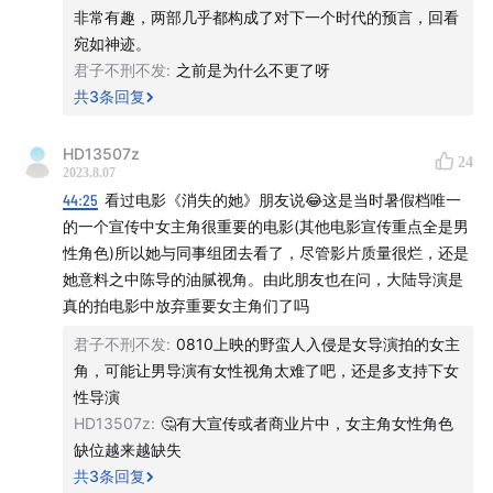
非常有趣，两部几乎都构成了对下一个时代的预言，回看
高权力的他们 但正因为是女性来演绎被压迫的角色 那些不处
宛如神迹。
于权力高层的男性在看那些可怜的女人 痛苦的女人时 其实一
君子不刑不发
:
之前是为什么不更了呀
直是以第三人的视角来看待的 他们能想到的也许会是这要是
共
3
条回复
我的母亲我的妻子我的女儿我该如何帮助她保护她 而并不能
切身体会女性的感受 体会到她们的愤怒和痛苦 也不会想替她
们来做出什么改变 因为他们并不觉得故事里的主人公会是他
HD13507z
24
2023.8.07
们自己 只会是他们的“她” 而对于女性对他们的抨击 他们只会
44:25
看过电影《消失的她》朋友说😂这是当时暑假档唯一
感到不解和迷惑 并不会认为女性的困境是他们所造成的 于是
的一个宣传中女主角很重要的电影(其他电影宣传重点全是男
一次又一次 性别议题将社会议题死死踩在脚下 隐藏了真正的
性角色)所以她与同事组团去看了，尽管影片质量很烂，还是
boss 蒙蔽了潜在的改变者们 很不幸我也是被蒙蔽的其中之
她意料之中陈导的油腻视角。由此朋友也在问，大陆导演是
一
真的拍电影中放弃重要女主角们了吗
君子不刑不发
:
0810上映的野蛮人入侵是女导演拍的女主
角，可能让男导演有女性视角太难了吧，还是多支持下女
性导演
HD13507z
:
🤔有大宣传或者商业片中，女主角女性角色
缺位越来越缺失
共
3
条回复