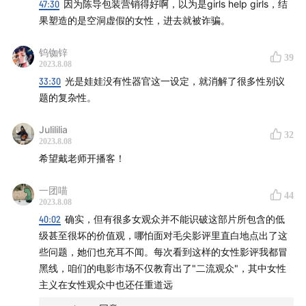
47:30
因为陈导包装营销得好啊，以为是girls help girls，结
果塑造的是空洞虚假的女性，进去就被诈骗。
钨铷锌
39
2023.8.08
33:30
光是娃娃没有性器官这一设定，就消解了很多性别议
题的复杂性。
Julililia
32
2023.8.08
希望戴老师开播客！
一团喵
44
2023.8.08
40:02
确实，但有很多女观众并不能识破这部片所包含的低
级甚至很坏的价值观，哪怕面对毛尖影评里直白地点出了这
些问题，她们也充耳不闻。每次看到这样的女性影评我都冒
黑线，咱们的电影市场不仅教育出了"二流观众"，其中女性
【本期制作】
主义在女性观众中也还任重道远