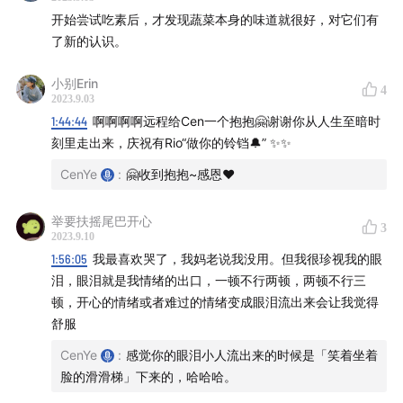
开始尝试吃素后，才发现蔬菜本身的味道就很好，对它们有
片尾音乐推荐：Thank You: You Are My Perfect
了新的认识。
Mirror | Isha
片尾音乐合集：
炑星迹播客 I 推荐音乐
小别Erin
4
2023.9.03
封面故事：上海东林寺
1:44:44
啊啊啊啊远程给Cen一个抱抱🤗谢谢你从人生至暗时
一些旅行记录：
刻里走出来，庆祝有Rio“做你的铃铛🔔” ✨✨
CenYe
:
🤗收到抱抱~感恩❤️
炑行 I 8月的旅行碎片
（结束有击掌的小猫）
炑行 I 上海 · 雨天的静安寺
举要扶摇尾巴开心
3
炑行 I 上海 · 东林寺
2023.9.10
1:56:05
我最喜欢哭了，我妈老说我没用。但我很珍视我的眼
上海的街头 by Cen
泪，眼泪就是我情绪的出口，一顿不行两顿，两顿不行三
顿，开心的情绪或者难过的情绪变成眼泪流出来会让我觉得
舒服
CenYe
:
感觉你的眼泪小人流出来的时候是「笑着坐着
脸的滑滑梯」下来的，哈哈哈。