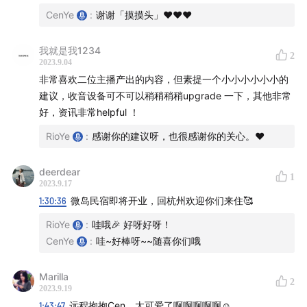
再爬起来。
雨天的静安寺 by Rio
CenYe
:
谢谢「摸摸头」❤️❤️❤️
我虽然看佛教的书，偶尔也会觉得自己持戒不够好，不够精
我就是我1234
2
进。想喝酒的时候还是会允许自己喝一杯的哈哈哈哈，反倒
2023.9.04
是觉得佛法给了我们很多自由，也不必自责，凡事有度就
非常喜欢二位主播产出的内容，但素提一个小小小小小小的
好，喝酒的时候我也可以专注在喝酒上。(⌐■_■)ﾉ🍺
建议，收音设备可不可以稍稍稍稍upgrade 一下，其他非常
好，资讯非常helpful ！
还有要向 rio 学习产品迭代的思维。不愧是资深产品经理
RioYe
:
感谢你的建议呀，也很感谢你的关心。❤️
啊！
cen 的小厨房构想很可爱(๑•.•๑)
deerdear
1
2023.9.17
1:30:36
微岛民宿即将开业，回杭州欢迎你们来住🥰
感恩所有❤️🙏
RioYe
:
哇哦🎉 好呀好呀！
CenYe
:
哇~好棒呀~~随喜你们哦
Marilla
2
2023.9.19
1:43:47
远程抱抱Cen，太可爱了啊啊啊啊啊☺️