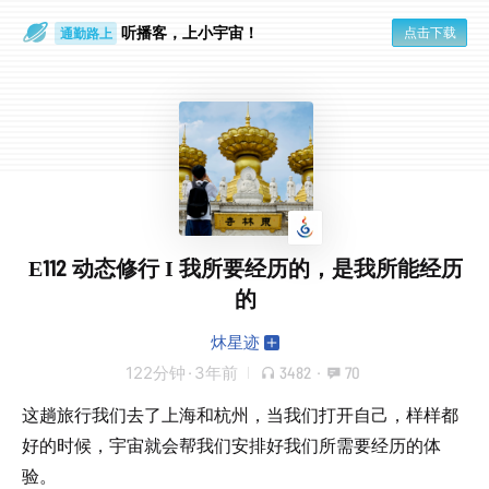
听播客，上小宇宙！
点击下载
通勤路上
眼睛好累
E112 动态修行 I 我所要经历的，是我所能经历
的
炑星迹
122分钟
·
3年前
3482
·
70
这趟旅行我们去了上海和杭州，当我们打开自己，样样都
好的时候，宇宙就会帮我们安排好我们所需要经历的体
验。