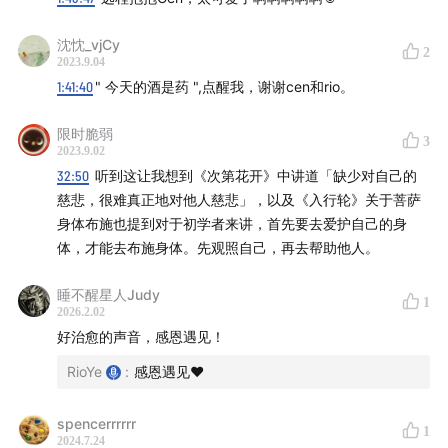
沈忱_vjCy
2
2023.9.04
1:41:40
" 今天的酒是药 ",点醒我，谢谢cen和rio。
限时脆弱
3
2023.9.02
32:50
听到这让我想到《次第花开》中讲道「缺少对自己的
上海东林寺 by Cen
慈悲，很难真正地对他人慈悲」，以及《入行轮》关于菩萨
身体布施也提到对于初学者来讲，首先要去爱护自己的身
体，才能去布施身体。先观照自己，再去帮助他人。
睡不醒星人Judy
1
2026.2.02
好治愈的声音，感恩遇见！
RioYe
:
感恩遇见❤️
spencerrrrrr
1
2024.7.24