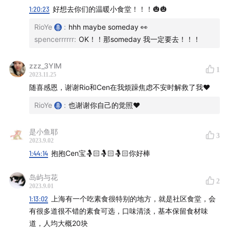
1:20:23
好想去你们的温暖小食堂！！！🎃🎃
RioYe
:
hhh maybe someday 👀
spencerrrrrr
:
OK！！那someday 我一定要去！！！
可以充电的地铁
zzz_3YlM
1
2023.11.25
随喜感恩，谢谢Rio和Cen在我烦躁焦虑不安时解救了我♥️
RioYe
:
也谢谢你自己的觉照❤️
是小鱼耶
3
2023.9.02
1:44:14
抱抱Cen宝🤱🏻🤱🏻🤱🏻你好棒
岛屿与花
2
2023.9.01
1:13:02
上海有一个吃素食很特别的地方，就是社区食堂，会
有很多道很不错的素食可选，口味清淡，基本保留食材味
道，人均大概20块