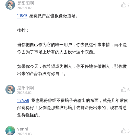
是阳阳啊
7
这趟旅行有很多收获：
2023.9.02
1:18:15
感觉做产品也很像做道场。
在雨天的静安寺听法师的开示；
摘抄：
在上海的大街小巷重新认识这座城市；
在芳疗展看见了局限性背后的可能性；
当你把自己作为它的唯一用户，你去做这件事事情，而不是
见到了老朋友们依然如故；
你去为了市场上所有的人去设计这个东西。
吃了很多素食店，也畅想了 Cen 的小厨房；
在杭州住了两家民宿，学着放过情绪；
如果你今天，你希望成为别人，你不停地在做别人，那你做
和 Cen 一起经历成长，做她的小铃铛。
出来的产品就没有你自己。
感谢每一次的动态修行，日日平常，日日是好日。
是阳阳啊
6
2023.9.02
1:24:46
我也觉得曾经不费脑子去输出的东西，就是几年后依
Rio 2023.09.01
然觉得好！反倒是那些绞尽脑汁去拼命做出来的，现在看总
觉得怪怪的。
——
venni
播客提及：
5
2023.9.03