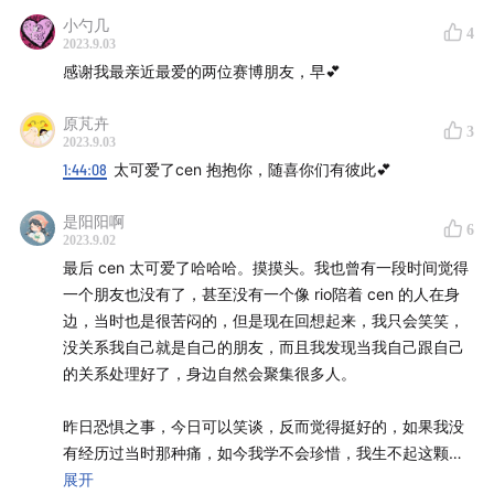
小勺几
4
2023.9.03
感谢我最亲近最爱的两位赛博朋友，早💕
原芃卉
3
2023.9.03
1:44:08
太可爱了cen 抱抱你，随喜你们有彼此💕
是阳阳啊
6
2023.9.02
最后 cen 太可爱了哈哈哈。摸摸头。我也曾有一段时间觉得
一个朋友也没有了，甚至没有一个像 rio陪着 cen 的人在身
边，当时也是很苦闷的，但是现在回想起来，我只会笑笑，
没关系我自己就是自己的朋友，而且我发现当我自己跟自己
的关系处理好了，身边自然会聚集很多人。
昨日恐惧之事，今日可以笑谈，反而觉得挺好的，如果我没
有经历过当时那种痛，如今我学不会珍惜，我生不起这颗
心，再好的东西我都糟蹋。那不如我早点吃这个亏，跌倒了
展开