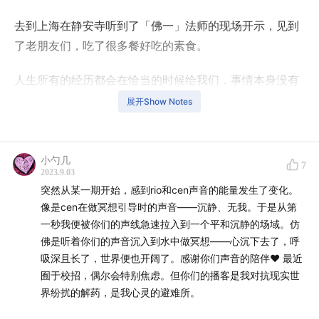
去到上海在静安寺听到了「佛一」法师的现场开示，见到
了老朋友们，吃了很多餐好吃的素食。
人生所有的经历都会在恰当的时候给我们，事情本身没有
好或者坏，一切的一切都只是带给我们一种「体验」。而
展开Show Notes
我们要做的，就是去经历它，感受它，放过它。让体验流
过自己，让情绪流过自己。
小勺几
7
感恩佛法给我力量
2023.9.03
突然从某一期开始，感到rio和cen声音的能量发生了变化。
感恩遇见的每一个人
像是cen在做冥想引导时的声音——沉静、无我。于是从第
感恩遇见的每一件事
一秒我便被你们的声线急速拉入到一个平和沉静的场域。仿
感恩 Rio 的支持
佛是听着你们的声音沉入到水中做冥想——心沉下去了，呼
感恩收听的你们
吸深且长了，世界便也开阔了。感谢你们声音的陪伴❤️ 最近
囿于校招，偶尔会特别焦虑。但你们的播客是我对抗现实世
Cen 2023.09.01
界纷扰的解药，是我心灵的避难所。
——