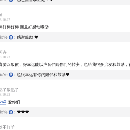
球
3.10.27
棒好棒好棒 而且好感动哦🥲
ioYe
:
感谢鼓励 ❤️
芃卉
3.10.23
喜赞叹皈依，好幸运能以声音伴随你们的转变，也给我很多启发和鼓励，
ioYe
:
也很幸运有你的陪伴和鼓励❤️
熟了饭熟了
3.10.22
6:43
爱你们
o 和 Cen 推荐你可以听
」
ioYe
:
❤️❤️❤️
20 泰国梅村 I 幸福在此时此地此刻：记录一次步行聊天
铁不打羊