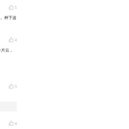
5
明。种下这
4
一片云，
3
4