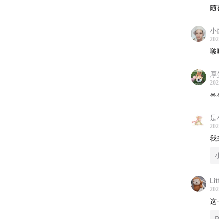
随
小
202
——
啵
播客相
厚
202
🎨 

🎵 
🎵
是
202
——
我
🪐 关
Lit
202
这
R