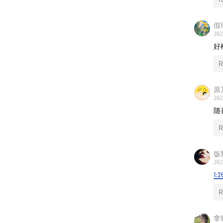
假
202
好
R
原
202
随
R
饭
202
——
1:2
☀️「
Ri
R
E1
拿