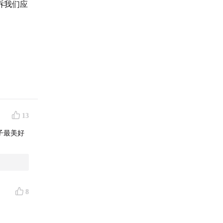
诉我们应
。
合着阳光
13
子最美好
8