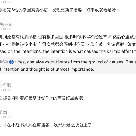
10 一行禅师 I《怎么吃》：整个宇宙现前，来支持我的存在
3.10.20
刚看完B站的泰国素食小店，发现更新了播客，好事成双哈哈哈～
4 参究自我 I 当我们痛苦不堪时，如何活在当下？
2 动态修行 I 我所要经历的，是我所能经历的
la呆拉
1 重启 I 空掉杯子 交出自己
3.10.20
 参究自我 I 种下欢喜的因 收获欢喜的果
洲到处都有很多绿植 也有很多昆虫 很多时候不得不经过草坪 然后心里就
1 参究自我 I 为什么我们这两个年轻人要学佛？
不小心踩到很多小虫子 每次就都会感到很不安心 后面被一句话点醒 ‘Karma
ed on the intentions, the intention is what causes the karmic effect to
 参究自我 I 找到我们内心的根
 参究自我 I 空性：让生命来活你
ioYe
:
Yes, one always cultivates from the ground of causes. The a
f intention and thought is of utmost importance.
 疗愈 I 你的情绪就是你的能量
小鱼耶
3.10.21
们的分身：
后那首诗听着好感动呀🥹Cen的声音好温柔哦
：微信公众号（
炑星迹
），不定期更新
子xs
3.10.20
：微信小程序（炑星迹星球），自助下单
，才在小红书刷到在剪播客，没想到这么快就上了！
：
小红书
（炑星迹）， Cen 拍的照片