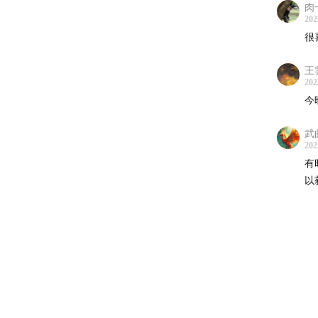
影像
肉
202
修行
很
感谢大
王
202
今
武曲
202
有
以