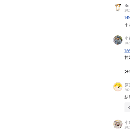
Cen 20
B
202
1:11
个
小别
202
感恩梅
1:4
甘
感谢每
好
感谢我
原
202
也感谢
结
Rio 20
R
小
202