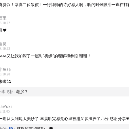
喜赞叹！恭喜二位皈依！一行禅师的诗好感人啊，听的时候眼泪一直在打
西里
3.10.22
唧❤️
关：
蛋挞
3.10.22
封面故事：梅村里的 Rio
🙏🙏又让我加深了一层对“机缘”的理解和参悟 谢谢！
音乐推荐开头：
Dòng nhạc áo nâu Thiền Ca Làng Mai Playlist 
 音乐推荐结尾：法國梅村·
觀音聖號 Namo’valokiteshvaraya
小鱼耶
3.10.20
来啦🥰
小李飞标
:
老乡？
于「
炑星迹
」
tleYuki
3.11.05
一期从头到尾太美妙了 早晨听完感觉心里被甜又多滋养了几分 感谢分享
ioYe
:
感恩留言和鼓励！❤️