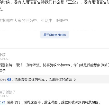
的时候，没有人用语言告诉我们什么是「正念」，没有用语言告
么。
答案都在大家的行为中、生活中、呼吸中。
这里发生了很多神奇而奇妙的事情，遇到了很多累世的朋友。
展开Show Notes
很多很多爱，梅村的所有，都在无条件地给予着爱，那么地慷慨
小荻
收了阳光的温度，当我光脚接触到土地的时候，感受到了泥土混
3.10.22
，从我的脚底缓缓地温暖到我的心。
后那首诗，眼泪一直哗哗流。随喜赞叹rio和cen，你们就是我能想象佛弟
样子
里的通用「语言」，无关乎物种、性别、国籍、职业、身份。
ioYe
:
也随喜赞叹你的相应，也谢谢你的鼓励 ☺️
，我们相互滋养着，相互祝福着。
熟了饭熟了
3.10.22
切，祝福大家。
2:22
感谢你们，感恩这首诗，泪流满面，感觉到被深深的慈悲包围。