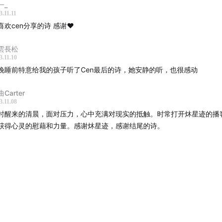
：
B站
（炑星迹），生活视频，比如去寺庙和素食
一_
3.11.11
：微信公众号 （
炑星迹 I 修行
），不定期更新
喜欢cen分享的诗 感谢❤️
家一路同行，祝愿大家天天平常。
雲長松
3.11.10
晚睡前特意给我的孩子听了Cen最后的诗，她安静的听，也很感动
Carter
3.11.08
时醒来的清晨，面对压力，心中充满对现实的抵触。时常打开炑星迹的播
获得心灵的慰藉和力量。感谢炑星迹，感谢结尾的诗。