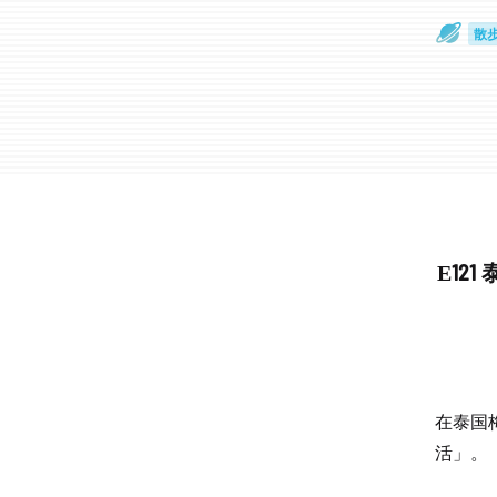
散
通
E12
在泰国
活」。