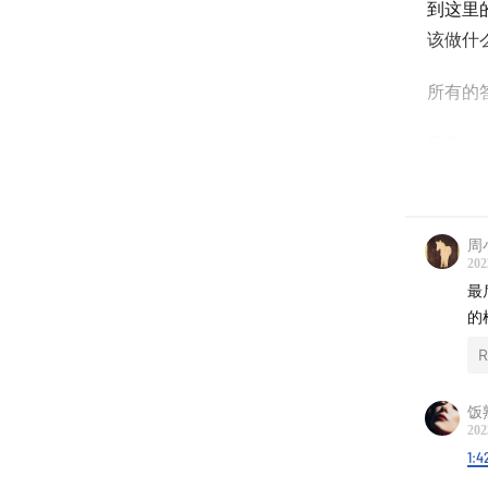
到这里
该做什
所有的
我们在
这里有
周
土地吸
202
的温度
最
的
爱是这
R
在这里
饭
202
感恩一
1:4