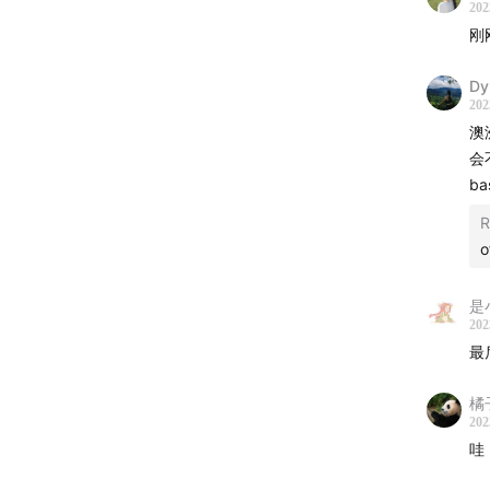
E1
202
刚
E11
E11
Dy
E11
202
E83
澳
E8
会
bas
E55
E43
R
o
E39
——
是
202
🎉 我
最
文字
橘
202
小店
哇
近况