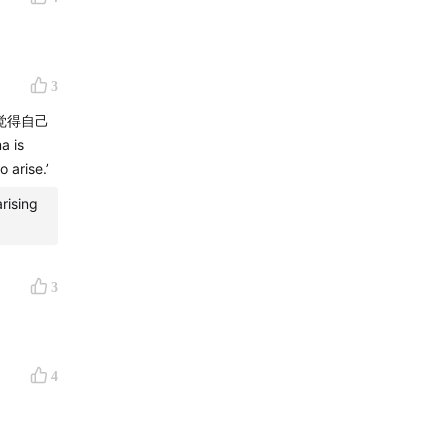
3
觉得自己
 is
 arise.’
rising
3
4