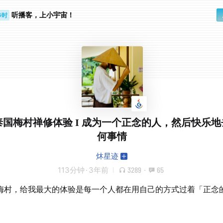
步时
听播客，上小宇宙！
勤路上
1 泰国梅村禅修体验 I 成为一个正念的人，然后快乐
何事情
炑星迹
113分钟
·
3年前
3289
·
65
梅村，给我最大的体验是每一个人都在用自己的方式过着「正念