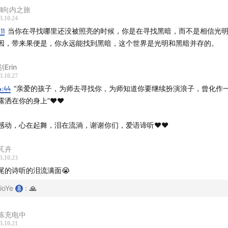
23.10.20
ell向内之旅
3.10.24
:11
当你在寻找哪里还没被照亮的时候，你是在寻找黑暗，而不是相信光
因，带来果便是，你永远能找到黑暗，这个世界是光明和黑暗并存的。
Erin
3.10.27
村的体验。
4:44
“亲爱的孩子，为师去寻找你，为师知道你要继续扮演浪子，曾化作
露洒在你的身上”❤️❤️
一个人。
感动，心在起舞，泪在流淌，谢谢你们，爱语谛听❤️❤️
们的记录。
芃卉
3.10.23
大家的链接。
尾的诗听的泪流满面😭
23.10.20
ioYe
:
🙏
陈充电中
3.10.21