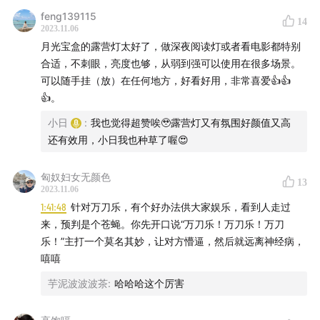
feng139115
14
👉 关注「日谈公园」微信公众号，并在本期节目推文下
2023.11.06
方留言，我们将为获赞数第1的听众赠送「日谈公园拾音盒
月光宝盒的露营灯太好了，做深夜阅读灯或者看电影都特别
合适，不刺眼，亮度也够，从弱到强可以使用在很多场景。
BB-box」盲盒版1次。
可以随手挂（放）在任何地方，好看好用，非常喜爱👍👍
👍。
p.s. 声音盲盒玩法请戳这里📦
小日
:
我也觉得超赞唉🥹露营灯又有氛围好颜值又高
｜关注我们｜
还有效用，小日我也种草了喔😍
点击👉
日谈公园品牌官网
，了解更多
匈奴妇女无颜色
13
2023.11.06
微信公众号：日谈公园
1:41:48
针对万刀乐，有个好办法供大家娱乐，看到人走过
来，预判是个苍蝇。你先开口说“万刀乐！万刀乐！万刀
微博：@日谈公园
乐！”主打一个莫名其妙，让对方懵逼，然后就远离神经病，
嘻嘻
小红书：日谈公园
芋泥波波波茶
:
哈哈哈这个厉害
即刻：日谈李小日