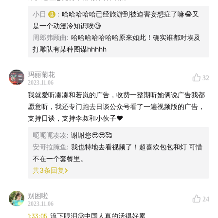
小日
:
哈哈哈哈哈已经旅游到被迫害妄想症了嘛😂又
是一个动漫冷知识唉🧐
周郎弗顾曲
:
哈哈哈哈哈哈哈原来如此！确实谁都对埃及
打雕队有某种图谋hhhhh
玛丽菊花
32
2023.11.06
我就爱听凑凑和若岚的广告，收费一整期听她俩说广告我都
愿意听，我还专门跑去日谈公众号看了一遍视频版的广告，
支持日谈，支持李叔和小伙子❤️
呃呃呃凑凑
:
谢谢您🥹🥹🥰
安哥拉腌鱼
:
我也特地去看视频了！超喜欢包包和灯 可惜
不在一个套餐里。
共
3
条回复
别困啦
24
2023.11.06
1:33:05
流下眼泪🥲中国人真的活得好累