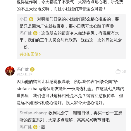
也得运作啊，今天都说了不景气，大家给点耐心吧，听免费
vol.547 维她命：我爱南京
的不是天经地义啊，而且小姐姐们声音这么可爱！
vol.557 维她命：减肥路上，谁还没踩过几个坑呢
小日
:
对啊咱们日谈的小姐姐们那么精心准备的，要
是只是因为广告就被否定，那小日我可太心酸了啊😔
vol.561 维她命：该省省该花花，我们的抠搜生活指南
冯广健
:
这位朋友的留言令人如沐春风，有温度有水
平，我们的工作人员会与您联系，送出这一次的周边礼盒
vol.570 维她命：抠搜人设甩不掉了！？私人爱用清单大
一份。
公开
共
3
条回复
一起跳舞吧 | 跳弗拉门戈的每一刻，你就是你自己
冯广健
58
2023.11.07
/ 日谈公园6&7周边 /
因为他的留言让我感觉很温暖，所以我代表“日谈公园”给
stefan-zhang这位朋友送出一份周边礼盒。在这乱七八糟的
日谈公园6&7周年周边双年刊「日月摇光」已正式上线啦
世界里，我们也可以这样相处是不是？留言互怼很简单，但
是远不如送出礼物心情好。祝大家今天也心情好。
～本次周边分为「日」「月」两个套装👇
Stefan-zhang
:
收到礼盒了，谢谢日谈，再买一份一直想
🌞日光宝盒：主打「无用」的「态度和偏爱」：给你的日
听的西夏系列，大家多点理解，高高兴兴听节目吧
常搭配增添一些点睛之笔，给你的生活加一点小趣味～
冯广健
:
靓