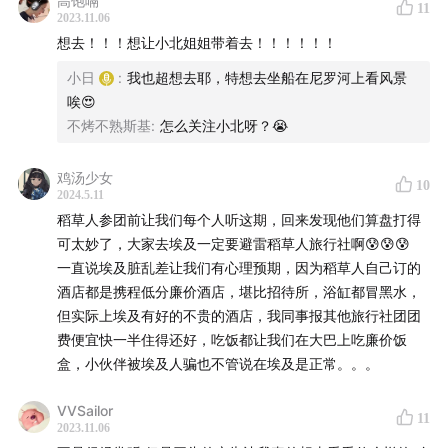
高饱嗝
11
2023.11.06
B站：日谈公园
想去！！！想让小北姐姐带着去！！！！！！
| 商务合作 |
小日
:
我也超想去耶，特想去坐船在尼罗河上看风景
唉😍
欢迎发送邮件至 bbpark@ritanbbpark.com
不烤不熟斯基
:
怎么关注小北呀？😭
鸡汤少女
10
2024.5.11
稻草人参团前让我们每个人听这期，回来发现他们算盘打得
可太妙了，大家去埃及一定要避雷稻草人旅行社啊😰😰😰
一直说埃及脏乱差让我们有心理预期，因为稻草人自己订的
酒店都是携程低分廉价酒店，堪比招待所，浴缸都冒黑水，
但实际上埃及有好的不贵的酒店，我同事报其他旅行社团团
费便宜快一半住得还好，吃饭都让我们在大巴上吃廉价饭
盒，小伙伴被埃及人骗也不管说在埃及是正常。。。
VVSailor
11
2023.11.06