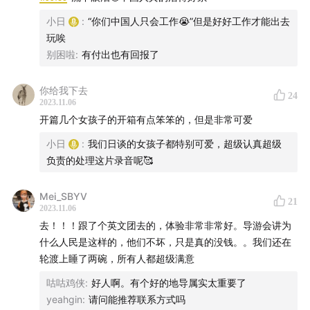
小日
:
“你们中国人只会工作😭”但是好好工作才能出去
玩唉
/ 关于
日谈物语第四季
/
别困啦
:
有付出也有回报了
「日谈物语」第四季
重磅来袭！全季共10集，每周六早上
你给我下去
7:00
，小宇宙、网易云音乐、喜马拉雅多平台同步更新，
24
2023.11.06
单集付费，每集6元。
开篇几个女孩子的开箱有点笨笨的，但是非常可爱
小日
:
我们日谈的女孩子都特别可爱，超级认真超级
/ 日光派对2023年招募启动 /
负责的处理这片录音呢🥰
日谈公园自2020年末发起「日光派对」播客联盟计划，已
Mei_SBYV
逐步成为中国最大的播客MCN机构，为超过40家签约播
21
2023.11.06
客提供了多样且实际的支持。
去！！！跟了个英文团去的，体验非常非常好。导游会讲为
什么人民是这样的，他们不坏，只是真的没钱。。我们还在
今年我们将启动日光派对的第4次招募，继续致力于与更
轮渡上睡了两碗，所有人都超级满意
多独立运营的中文播客分享经验，一起连接、创造更多可
咕咕鸡侠
:
好人啊。有个好的地导属实太重要了
能。
yeahgin
:
请问能推荐联系方式吗