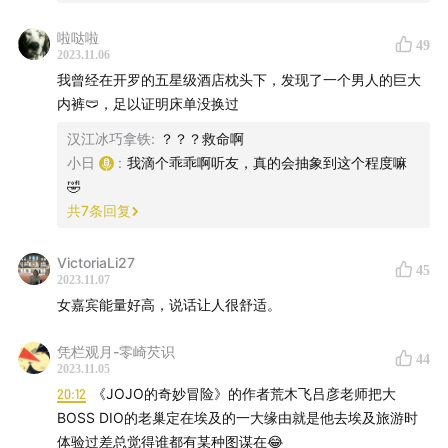
🌛月光宝盒：主打「实用」的「温暖和陪伴」：希望你在
啦哒啦
49
2023.11.06
黑暗中有灯，下雨时有伞，寂寞时有人陪！
我曾经在开罗的五星级酒店枕头下，发现了一个男人的巨大
内裤🩲，足以证明床单没换过
双十一福利来袭～ 日谈公园6&7周年周边双年刊 「日月摇
光」 预售优惠价延长至11.11，预售期间购买享预售价：
汉江冰巧拿铁
:
？？？救命啊
259元/盒（原价279元/盒）。买日、月两盒，总价再减
小日
:
我滴个乖乖啊听友，真的会抽象到这个程度嘛
🤣
50！
共
7
条回复
商品详情&购买点击：
日谈出品｜6&7周年周边大礼盒正式
VictoriaLi27
预售
45
2023.11.07
女嘉宾能量好高，说话让人很舒适。
凭栏观月-零崎芡识
44
2023.11.05
20:12
《JOJO的奇妙冒险》的作者荒木飞吕彦老师把大
BOSS DIO的老巢定在埃及的一大缘由就是他去埃及旅游时
体验过差总觉得谁都有某种图谋在😂