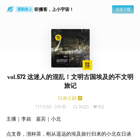
散步时
通勤路上
听播客，上小宇宙！
点击下载
vol.572 这迷人的混乱！文明古国埃及的不文明
旅记
日谈公园
117分钟
·
3年前
74221
·
612
主播｜李叔 嘉宾｜小北
点支香，沏杯茶，刚从遥远的埃及旅行归来的小北在日谈