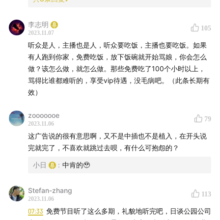
现堪称魔幻的共存，小北却在开盲盒式的旅行体验中爱上
了这种强烈的落差与冲击。放下对辉煌文明的滤镜，在现
李志明
105
实的混乱中找寻秩序，重新审视一切存在背后的归因，明
2023.11.07
听众是人，主播也是人，听众要吃饭，主播也要吃饭。如果
天不期而遇的是惊喜还是惊吓？不知道，但是看看也无
有人跑到你家，免费吃饭，放下饭碗就开始骂娘，你会怎么
妨。
做？该怎么做，就怎么做。那些免费吃了100个小时以上，
骂得比谁都难听的，享受vip待遇，没毛病吧。（此条长期有
|Song List|
效）
Ronna Riva - One Dollar
zooooooe
79
2023.11.06
/ 小北在日谈的往期节目 /
这广告说的很有意思啊，又不是中插也不是植入，在开头说
完就完了，不喜欢就跳过去呗，有什么可抱怨的？
vol.519 行走，跳舞，在有限的世界无限自由
小日
:
中肯的🥹
vol.530 维她命：当我想起旅途，我是在想你
Stefan-zhang
113
2023.11.06
vol.539 维她命：下班，不再见！
07:33
免费节目听了这么多期，礼貌地听完吧，日谈公园公司