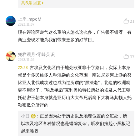
共
6
条回复
如果你有一档属于自己的播客，并期待获得专业的播客经
纪服务，欢迎加入有趣、开放的BB PARTY，让好内容的
上岸_mpcM
21
价值，被更多人看到。欢迎投递节目简介至日谈官方邮
2023.11.07
现在评论区戾气这么重的人怎么这么多，广告很不错呀，有
箱：bbpark@ritanbbpark.com
商业变现才能为我们带来更多的好节目。
👉了解更多详情，请戳链接：
加入日光派对，与最强播客
凭栏观月-零崎芡识
联盟集结
17
2023.11.05
22:38
古埃及文化区由于地处欧亚非十字路口，实际上本身
/品牌播客
「商业有厘头」
/
就是个多民族多人种混杂的文化范围，南边尼罗河上游的努
比亚人北伐成功过也成为过所谓的“黑法老”，北边的欧洲就
👏益普索中国和日谈公园品牌播客厂牌——日有万机联合
更不用说了，“埃及艳后”克利奥帕特拉所处的埃及末代王朝
出品的商业类播客
「商业有厘头」
已正式上线，每周二，
托勒密王朝本身就是亚历山大大帝死后麾下大将马其顿人托
我们都将邀请各行业市场研究专家、商业领袖和创业者一
勒密瓜分所得的
起探讨品牌与行业正在发生的变化，为你厘清商业世界背
小日
:
正是因为处于历史以及地理位置的交汇处，所
后的逻辑，欢迎订阅收听！
以埃及地区各种情况也是错综复杂，听友们拉起小黑板记
起来喽📒
/ 日谈听友福利 /