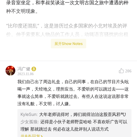
录音室坐定，和李叔笑谈这一次文明古国之旅中遭遇的种
种不文明现象。
“比印度还混乱”，这是游历过众多国家的小北对埃及的评
价。伸手索要私人物品的工作人员，动辄语言骚扰的出租
车司机，随心情打扫房间甚至使用客房厕所的酒店保
展开Show Notes
洁……糟糕的体验贯穿旅途始末。
对于被全世界奉为瑰宝的古迹，本地人似乎也没有几分怜
冯广健
206
惜之情。随意摆放、睡上下铺的木乃伊，潮湿闷热不通风
2023.11.06
我们自己出了周边礼盒，自己的同事，在自己的节目片头吆
的陵墓，没有任何防护措施的壁画，全然看不出被悉心保
喝一声，天经地义，理所应当。不爱听的可以跳过去——这
护的痕迹。然而古埃及文明本身的震撼与旖丽依旧能够冲
事就这么简单，不爱听就跳过去。有些人在这说这说那非常
破千年风沙的洗刷，呈现在世人眼前。
没有礼貌，不文明，讨人嫌。
KyleSun
:
大年老师说得对，姆们就得治治这股歪风邪气!
此起彼伏的“one dollar”和傲视历史的古老文明共同成为现
少女孤狼
:
还得是小伙子老师野蛮哈哈 不喜欢听广告可以
代埃及的符号，而本地人躺平摆烂的工作态度却意外地引
理解 那就跳过去 何必在这儿批评别人说话方式
人深思。神迹般的历史遗存与脏乱差的现代外观在这里实
共
8
条回复