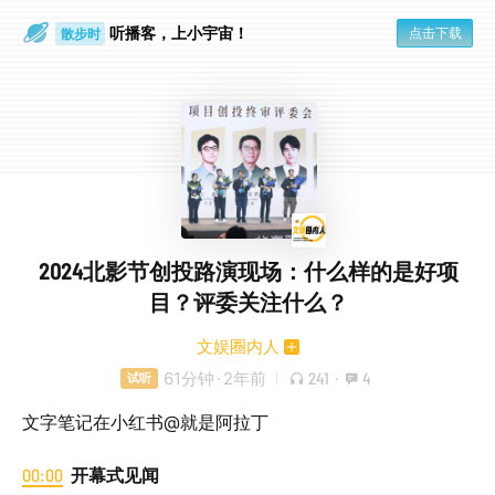
听播客，上小宇宙！
点击下载
散步时
通勤路上
2024北影节创投路演现场：什么样的是好项
目？评委关注什么？
文娱圈内人
61分钟
·
2年前
241
·
4
试听
文字笔记在小红书@就是阿拉丁
00:00
开幕式见闻