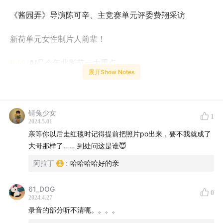
《酱园弄》导演陈可辛、主竞赛单元评委费翔采访
新荷单元女性制片人前辈！
11:40
AI
是今年北影节一大重点
展开Show Notes
14:38
创投路演
今年有多少项目入选，剧本和制作阶段项目有什么不同诉
锖兔少女
1
2024.5.01
求？
亲等你以后走红毯时记得提前把照片po出来，要不我就成了
大哥那样了…… 到处问这是谁😇
两个幽默片段：有关“迷雾剧场”和“A股”
阿拉丁
:
哈哈哈哈好的亲
今年入选路演项目最常见的4种类型/元素？
61_DOG
0
项目预算最低只有80万
2024.4.27
录音的部分听不清呃。。。。
22:30
《到此一游》现场评委点评