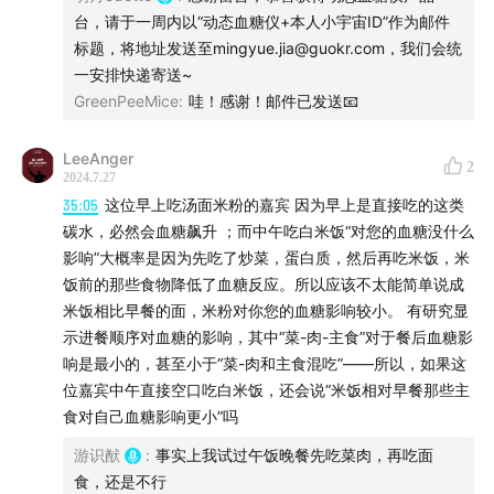
台，请于一周内以“动态血糖仪+本人小宇宙ID”作为邮件
标题，将地址发送至mingyue.jia@guokr.com，我们会统
一安排快递寄送~
GreenPeeMice
:
哇！感谢！邮件已发送📧
LeeAnger
2
2024.7.27
35:05
这位早上吃汤面米粉的嘉宾 因为早上是直接吃的这类
碳水，必然会血糖飙升 ；而中午吃白米饭“对您的血糖没什么
影响”大概率是因为先吃了炒菜，蛋白质，然后再吃米饭，米
饭前的那些食物降低了血糖反应。所以应该不太能简单说成
米饭相比早餐的面，米粉对你您的血糖影响较小。 有研究显
示进餐顺序对血糖的影响，其中“菜-肉-主食”对于餐后血糖影
响是最小的，甚至小于“菜-肉和主食混吃”——所以，如果这
位嘉宾中午直接空口吃白米饭，还会说“米饭相对早餐那些主
食对自己血糖影响更小”吗
游识猷
:
事实上我试过午饭晚餐先吃菜肉，再吃面
食，还是不行