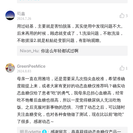
芶鑫
3
2024.7.26
用过硅基，主要就是害怕脱落，其实使用中发现问题不大。
后来再用的时候，顾虑就变成了，1.洗澡问题，不敢洗澡，
不敢搓澡2.就是粘贴处变脏问题，有影响观瞻。
Nixon_Hu
:
你这么年轻都试过啊
GreenPeeMice
1
2024.8.03
母亲一直在用雅培，还是需要采几次指尖血校准，希望准确
度能提上来，或者大家有更好的动态血糖仪推荐吗？确实动
态血糖仪给了患者“吃”的勇气，我母亲总担心血糖高，经常
吃不饱餐后血糖也很高，所以一度觉得糖尿病人无法吃饱
饭。之后克服对新事物的恐惧、习惯了动态之后，可以随时
关注血糖变化，也对各种食物做了测试，现在比以前“敢吃”
了很多。感谢动态～
明月odette
:
感谢留言，恭喜获得动态血糖仪产品一