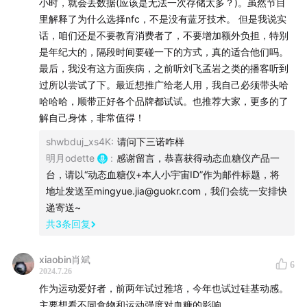
小时，就会丢数据(应该是无法一次存储太多？)。虽然节目
嘉宾：Nixon，科技播客“
脑放电波
”主播
里解释了为什么选择nfc，不是没有蓝牙技术。 但是我说实
话，咱们还是不要教育消费者了，不要增加额外负担，特别
主播：明月，果壳主编
是年纪大的，隔段时间要碰一下的方式，真的适合他们吗。
最后，我没有这方面疾病，之前听刘飞孟岩之类的播客听到
主播：游识猷，果壳主笔
过所以尝试了下。最近想推广给老人用，我自己必须带头哈
哈哈哈，顺带正好各个品牌都试试。也推荐大家，更多的了
🌰时间轴🌰
解自己身体，非常值得！
▍Part 1 技术
shwbduj_xs4K
:
请问下三诺咋样
明月odette
:
感谢留言，恭喜获得动态血糖仪产品一
01:12
动态血糖仪的工作原理是什么？
台，请以“动态血糖仪+本人小宇宙ID”作为邮件标题，将
地址发送至mingyue.jia@guokr.com，我们会统一安排快
02:38
相比扎手指测血糖，有什么不同呢？
递寄送~
共
3
条回复
05:38
谁适合用动态血糖仪？
xiaobin肖斌
6
2024.7.26
11:34
通过NFC还是通过蓝牙来传数据？
作为运动爱好者，前两年试过雅培，今年也试过硅基动感。
主要想看不同食物和运动强度对血糖的影响。