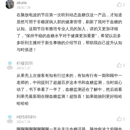
akala
2
2024.7.30
在脑放电波的节目第一次听到动态血糖仪这一产品，才知道
居然可用于非糖尿病人群的健康管理，刷新了我对于血糖的
认知。这期节目有雅培专业人员的加入，讲的又更加详细
了，“保持平稳的血糖水平对于健康更加重要”，希望以后多
多听到主播对于新生事物的介绍节目，帮助我自己提升认知
与时俱进！
柠檬四羽
3
2024.7.27
从果壳上次做客有知有行过来的，有知有行有一期和顾中一
老师的，中间提到了超越百岁这本书和血糖监测，当时就心
动了，书下单看了一半了，血糖监测还在了解中，然后就看
到果壳最新期在聊血糖监测！超惊喜！如果能抽到更好啦哈
哈哈哈
HD59581r
3
2024.7.26
啊啊啊啊啊啊啊啊一直在关注血糖话题，脑放电波之前聊血