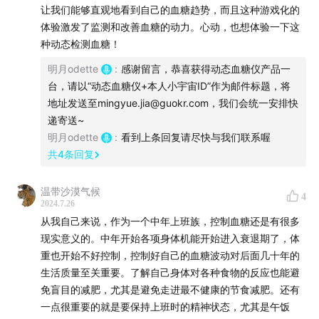
让我们能够直观地看到自己的血糖趋势，而且这种游戏化的
体验激发了监测和改善血糖的动力。心动，也想体验一下这
40:35
戴动态血糖仪，成了一种“社交货币”？
种动态检测血糖！
41:23
很难劝的老人，动态血糖仪让他改变了自己的饮食习
明月odette
:
感谢留言，恭喜获得动态血糖仪产品一
惯。
台，请以“动态血糖仪+本人小宇宙ID”作为邮件标题，将
地址发送至mingyue.jia@guokr.com，我们会统一安排快
44:30
血糖平稳可以用来辅助减重吗？
递寄送~
明月odette
:
看到上条回复请尽快与我们联系喔
47:05
把观察到的血糖数据，去匹配此刻的饥饿感，更好
共
4
条回复
地理解身体发出的信号。
温带沙漠气候
4
48:40
对于糖尿病患者里的小朋友，动态血糖仪减少了他
2024.7.26
从我自己来说，作为一个中年上班族，控制血糖还是有很多
们的痛苦，安全有效地控制了血糖。
现实意义的。中年开始各项身体机能开始进入衰退期了，体
重也开始不好控制，控制好自己的血糖波动对后面几十年的
51:16
对高龄老人来说，发现夜间隐匿的低血糖很重要。
生活质量至关重要。了解自己身体对各种食物的反应也能避
免盲目的减肥，尤其是避免走进最不健康的节食减肥。还有
56:03
早点管理好血糖，对你未来生活质量的影响会很
一点很重要的就是要保持上班时的精神状态，尤其是午饭
大。