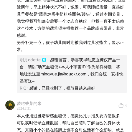
近两年，早上精神状态不好，犯困，可我睡眠质量一直很好
欢迎留下评论，你的意见对我们很重要。
且早餐都是“蔬菜鸡蛋牛奶粗粮面包/馒头”，通过本期节目，
我觉得我可能确实需要一个动态血糖仪，但我一直不太信赖
这个技术，方便的话希望主播推荐一个品牌或者渠道，非常
感谢。
另外补充一点，孩子幼儿园时期被我测过几次指尖，显示正
常。
明月odette
:
感谢留言，恭喜获得动态血糖仪产品一
台，请以“动态血糖仪+本人小宇宙ID”作为邮件标题，将
地址发送至mingyue.jia@guokr.com，我们会统一安排快
递寄送~
R'Q
:
感谢，已经收到了，祝节目越来越好
爱吃香菜的米
3
2024.7.31
本人使用过雅培瞬感血糖仪，感觉比扎手指头要方便很多，
可以实时记录血糖数据，帮助自己随时了解自己的身体状
态。东西小小的贴在胳膊上也不会对生活有什么影响。就是