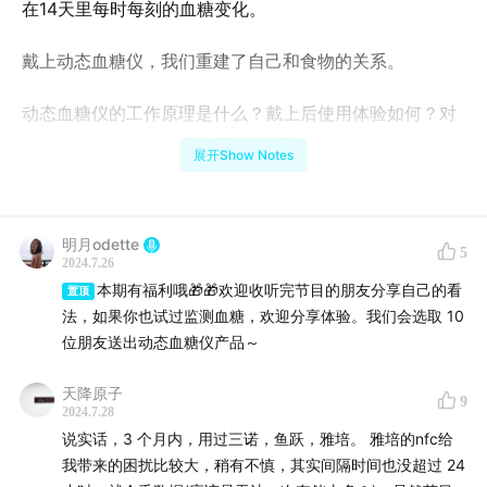
在14天里每时每刻的血糖变化。
戴上动态血糖仪，我们重建了自己和食物的关系。
动态血糖仪的工作原理是什么？戴上后使用体验如何？对
自己的健康和生活又产生了哪些影响？从糖尿病患者到临
展开Show Notes
界或前期人群，动态血糖仪如何改变我们对血糖管理的认
知？
明月odette
5
🎁 果壳时间准备了一些动态血糖仪，来赠送给在小宇宙评
2024.7.26
论区发表精彩评论的朋友，收到奖品的朋友们，请按照说
本期有福利哦🎁🎁欢迎收听完节目的朋友分享自己的看
置顶
明书或在医生指导下使用喔~ 🎁
法，如果你也试过监测血糖，欢迎分享体验。我们会选取 10
位朋友送出动态血糖仪产品～
🌰本期人物🌰
天降原子
9
2024.7.28
嘉宾：陈晓艳/Grace Chen，雅培糖尿病业务大中华区市
说实话，3 个月内，用过三诺，鱼跃，雅培。 雅培的nfc给
场准入总监
我带来的困扰比较大，稍有不慎，其实间隔时间也没超过 24