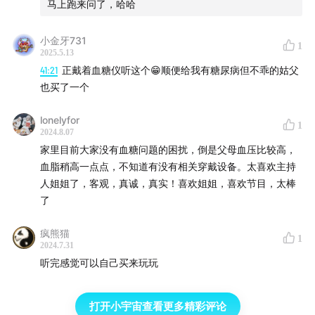
马上跑来问了，哈哈
小金牙731
1
2025.5.13
41:21
正戴着血糖仪听这个😁顺便给我有糖尿病但不乖的姑父
也买了一个
lonelyfor
1
2024.8.07
家里目前大家没有血糖问题的困扰，倒是父母血压比较高，
血脂稍高一点点，不知道有没有相关穿戴设备。太喜欢主持
人姐姐了，客观，真诚，真实！喜欢姐姐，喜欢节目，太棒
了
疯熊猫
1
2024.7.31
听完感觉可以自己买来玩玩
打开小宇宙查看更多精彩评论