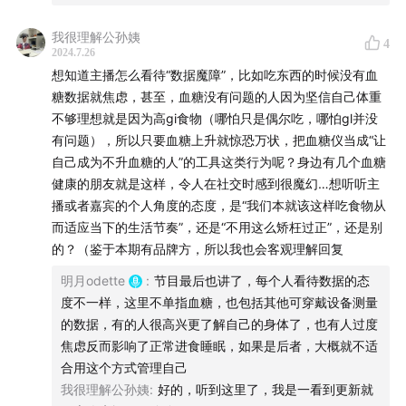
我很理解公孙姨
4
2024.7.26
想知道主播怎么看待“数据魔障”，比如吃东西的时候没有血
糖数据就焦虑，甚至，血糖没有问题的人因为坚信自己体重
不够理想就是因为高gi食物（哪怕只是偶尔吃，哪怕gl并没
有问题），所以只要血糖上升就惊恐万状，把血糖仪当成“让
自己成为不升血糖的人”的工具这类行为呢？身边有几个血糖
健康的朋友就是这样，令人在社交时感到很魔幻…想听听主
播或者嘉宾的个人角度的态度，是“我们本就该这样吃食物从
而适应当下的生活节奏”，还是“不用这么矫枉过正”，还是别
的？（鉴于本期有品牌方，所以我也会客观理解回复
明月odette
:
节目最后也讲了，每个人看待数据的态
度不一样，这里不单指血糖，也包括其他可穿戴设备测量
的数据，有的人很高兴更了解自己的身体了，也有人过度
焦虑反而影响了正常进食睡眠，如果是后者，大概就不适
合用这个方式管理自己
我很理解公孙姨
:
好的，听到这里了，我是一看到更新就