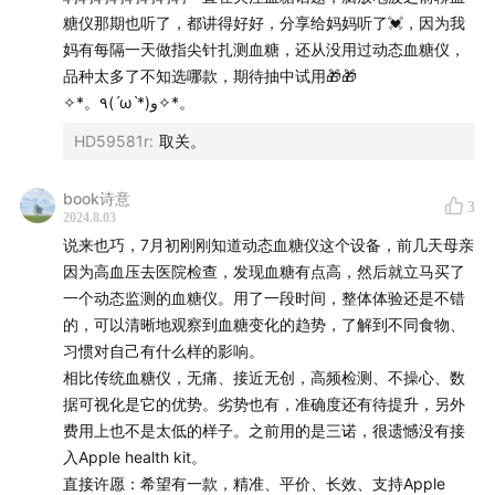
糖仪那期也听了，都讲得好好，分享给妈妈听了💓，因为我
妈有每隔一天做指尖针扎测血糖，还从没用过动态血糖仪，
品种太多了不知选哪款，期待抽中试用🎁🎁
✧*。٩(ˊωˋ*)و✧*。
HD59581r
:
取关。
book诗意
3
2024.8.03
说来也巧，7月初刚刚知道动态血糖仪这个设备，前几天母亲
因为高血压去医院检查，发现血糖有点高，然后就立马买了
一个动态监测的血糖仪。用了一段时间，整体体验还是不错
的，可以清晰地观察到血糖变化的趋势，了解到不同食物、
习惯对自己有什么样的影响。
相比传统血糖仪，无痛、接近无创，高频检测、不操心、数
据可视化是它的优势。劣势也有，准确度还有待提升，另外
费用上也不是太低的样子。之前用的是三诺，很遗憾没有接
入Apple health kit。
直接许愿：希望有一款，精准、平价、长效、支持Apple