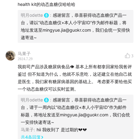
health kit的动态血糖仪哈哈哈
明月odette
:
感谢留言，恭喜获得动态血糖仪产品一
台，请以“动态血糖仪+本人小宇宙ID”作为邮件标题，将
地址发送至mingyue.jia@guokr.com，我们会统一安排快
递寄送~
马果子
3
2024.7.29
我前司产品涉及糖尿病食品👁️ 基本上所有都拿回家给我爸评
鉴过 但不知道为什么，他就不乐意吃，这还建立在他自己就
是医生，我们家有糖尿病基因的基础上。 考虑要不要给他买
一个动态血糖仪可以实时监测。
明月odette
:
感谢留言，恭喜获得动态血糖仪产品一
台，请于一周内以“动态血糖仪+本人小宇宙ID”作为邮件
标题，将地址发送至mingyue.jia@guokr.com，我们会统
一安排快递寄送~
马果子
:
hii 我收到了 是过期的💔💔
共
4
条回复