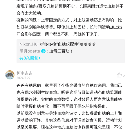
▍Part 2 体验
发现了油条/西瓜升糖超预期不少，长距离耐力运动血糖并不
会有太大波动。
15:41
戴了动态血糖仪，反而敢吃甜食和碳水了。
碰到的问题：上臂固定的方式，对上肢运动还是有影响，比
如游泳划船举铁等等。即使加上加固贴，长时间运动加上出
17:55
之前吃的早餐，全都超级升糖。但终于找到了适合自
汗会影响固定，两个都是不到一周就掉下来了。
己的早餐。
Nixon_Hu
:
拼多多搜“血糖仪配件”哈哈哈哈
19:31
吃一块糖没问题，吃两个有点大的包子，血糖就开始
明月odette
:
血亏三百块！
飙升了。
共
8
条回复
21:12
同样的食物，每个人的反应是完全不一样的。
柯南吉吉
5
2024.7.27
爸爸有糖尿病，家里买了个指尖采血的血糖仪来用。我自己
32:10
留下土豆，告别无糖可乐、阿斯巴甜和三氯蔗糖。
也有偶尔测测空腹血糖。听完这期节目知道动态血糖监测能
够提供连续、实时的血糖数据，这对普通人而言意味着能够
34:23
白米饭还可以。但小孩对血糖不太好。
随时掌握血糖变化，而不再局限于偶尔的指尖采血。
以前我没有刻意去关注血糖的波动，比如餐后血糖的上升和
36:11
夏天可以保留吃瓜的欢乐。
运动后的下降。其实这些信息对于调整饮食习惯、运动计划
以至关重要。现在这种动态血糖监测数据可视化呈现，不仅
▍Part3 人群