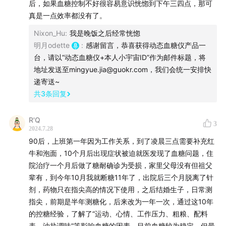
后，如果血糖控制不好很容易意识恍惚到下午三四点，那可
真是一点效率都没有了。
个人经验分享不构成诊疗建议，不能取代医生对特定患者
Nixon_Hu
:
我是晚饭之后经常恍惚
的个体化判断，如有需要请前往正规医院。
明月odette
:
感谢留言，恭喜获得动态血糖仪产品一
台，请以“动态血糖仪+本人小宇宙ID”作为邮件标题，将
本期嘉宾： Grace， Nixon
地址发送至mingyue.jia@guokr.com，我们会统一安排快
递寄送~
主播：明月，游识猷
共
3
条回复
后期： Yann
R'Q
3
2024.7.28
logo设计：颂赞
90后，上班第一年因为工作关系，到了凌晨三点需要补充红
牛和泡面，10个月后出现症状被迫就医发现了血糖问题，住
欢迎收听果壳时间，这是一档果壳新推出的播客节目，主
院治疗一个月后做了糖耐确诊为受损，家里父母没有但祖父
播们会和嘉宾一起，提供多学科视角，还原科技的复杂
辈有，到今年10月我就断糖11年了，出院后三个月脱离了针
性，将热议话题深挖一层。
剂，药物只在指尖高的情况下使用，之后结婚生子，日常测
指尖，前期是半年测糖化，后来改为一年一次，通过这10年
你可以在小宇宙、苹果播客、喜马拉雅、网易云音乐、QQ
的控糖经验，了解了“运动、心情、工作压力、粗粮、配料
音乐、豆瓣、Spotify等平台找到我们。
表、油盐调味”等影响血糖的因素，目前血糖较为稳定，但最