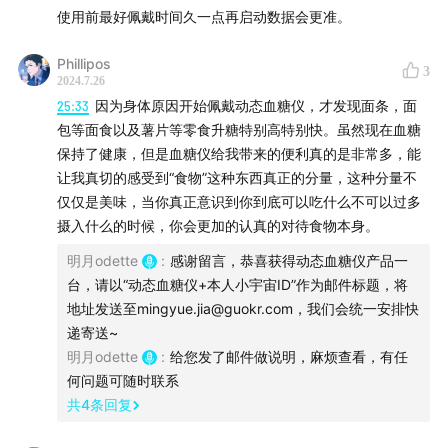
使用前最好佩戴时间久一点再启动数据会更准。
Phillipos
3
2024.7.26
25:33
因为身体原因开始佩戴动态血糖仪，才发现面条，面
包等面食以及薯片等零食升糖特别高特别快。虽然现在血糖
保持了健康，但是血糖仪给我带来的便利真的是非常多，能
让我真切的感受到“食物”这种东西真正的分量，这种分量不
仅仅是美味，当你真正意识到你到底可以吃什么不可以过多
摄入什么的时候，你会更加的认真的对待食物本身。
明月odette
:
感谢留言，恭喜获得动态血糖仪产品一
台，请以“动态血糖仪+本人小宇宙ID”作为邮件标题，将
地址发送至mingyue.jia@guokr.com，我们会统一安排快
递寄送~
明月odette
:
给您发了邮件做说明，麻烦查看，有任
何问题可随时联系
共
4
条回复