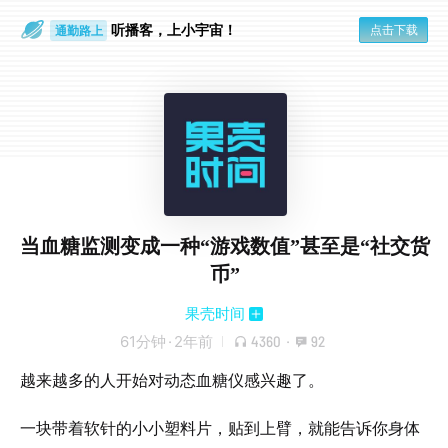
听播客，上小宇宙！
点击下载
通勤路上
眼睛好累
当血糖监测变成一种“游戏数值”甚至是“社交货
币”
果壳时间
61分钟
·
2年前
4360
·
92
越来越多的人开始对动态血糖仪感兴趣了。
一块带着软针的小小塑料片，贴到上臂，就能告诉你身体