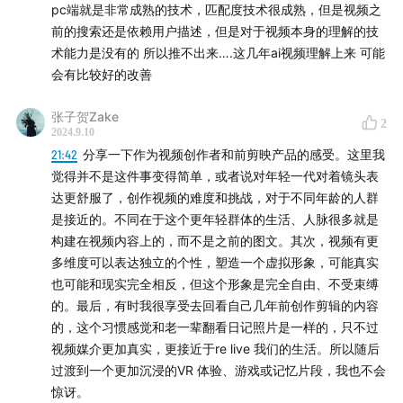
pc端就是非常成熟的技术，匹配度技术很成熟，但是视频之
前的搜索还是依赖用户描述，但是对于视频本身的理解的技
术能力是没有的 所以推不出来….这几年ai视频理解上来 可能
会有比较好的改善
张子贺Zake
2
2024.9.10
21:42
分享一下作为视频创作者和前剪映产品的感受。这里我
觉得并不是这件事变得简单，或者说对年轻一代对着镜头表
达更舒服了，创作视频的难度和挑战，对于不同年龄的人群
是接近的。不同在于这个更年轻群体的生活、人脉很多就是
构建在视频内容上的，而不是之前的图文。其次，视频有更
多维度可以表达独立的个性，塑造一个虚拟形象，可能真实
也可能和现实完全相反，但这个形象是完全自由、不受束缚
的。最后，有时我很享受去回看自己几年前创作剪辑的内容
的，这个习惯感觉和老一辈翻看日记照片是一样的，只不过
视频媒介更加真实，更接近于re live 我们的生活。所以随后
过渡到一个更加沉浸的VR 体验、游戏或记忆片段，我也不会
惊讶。