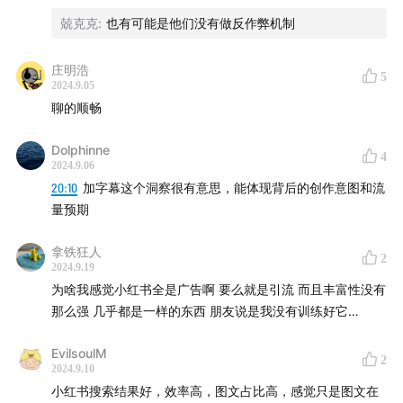
想》、字节跳动/快手早期关键节点的系列特写。
兢克克
:
也有可能是他们没有做反作弊机制
【关于主播】
庄明浩
5
2024.9.05
即刻/视频号/B站/抖音：潘乱
聊的顺畅
公众号/播客：乱翻书
Dolphinne
4
2024.9.06
20:10
加字幕这个洞察很有意思，能体现背后的创作意图和流
量预期
拿铁狂人
2
2024.9.19
为啥我感觉小红书全是广告啊 要么就是引流 而且丰富性没有
那么强 几乎都是一样的东西 朋友说是我没有训练好它…
EvilsoulM
2
2024.9.10
小红书搜索结果好，效率高，图文占比高，感觉只是图文在