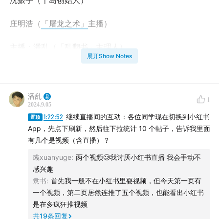
沈振宇（千岛创始人）
庄明浩（
「屠龙之术」
主播）
主播：潘乱（「乱翻书」主理人）
展开Show Notes
【时间线】
02:16
你是怎么变成小红书用户的？然后为什么这么活
潘乱
1
2024.9.05
跃？
1:22:52
继续直播间的互动：各位同学现在切换到小红书
置顶
App，先点下刷新，然后往下拉统计 10 个帖子，告诉我里面
03:38
小红书为什么做“熟人300”，社区都需要做百大吗？
有几个是视频（含直播）？
09:08
社区为什么要有一批人作为标杆凸显出来？
彧xuanyuge
:
两个视频🥲我讨厌小红书直播 我会手动不
感兴趣
13:42
什么是小红书最有代表性的博主？
隶书
:
首先我一般不在小红书里耍视频，但今天第一页有
一个视频，第二页居然连推了五个视频，也能看出小红书
27:19
有哪些的领域的供给不是UGC主导的？
是在多疯狂推视频
共
19
条回复