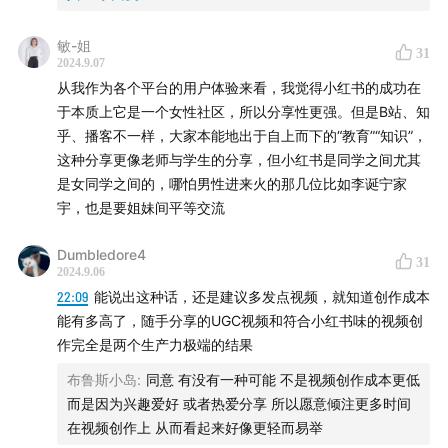
36:52
小红书有哪些领域不是素人主导的？
敏-姐
31
39:57
小红书这种社区，真正做下来难在什么地方？
2024.9.07
从我作为各个平台的用户体验来看，我觉得小红书的成功在
46:48
垂直的社区碰到的问题是什么？为什么这部分的需
于本质上它是一个女性社区，所以分享性更强。但是B站、知
求最后汇聚到了小红书？
乎、播客不一样，大家本能地出于自上而下的“教育”“知识”，
这种分享更像老师与学生的分享，但小红书是同学之间尤其
49:54
垂类社区生存非常难，如何看待这个观点？
是女同学之间的，哪怕男性进来火的那几位比如李诞宁家
宇，也是要姐妹间平等交流
59:27
下厨房、马蜂窝、Keep、包括果壳， 这些垂直社
Dumbledore4
区，跟豆瓣、虎扑、小黑盒、得物 懂车帝这些产品有什么
31
2024.9.06
不一样？
22:09
能说出这种话，还是建议多发点视频，就知道创作成本
能有多高了，随手分享的UGC视频和符合小红书味的视频创
67:00
小红书是UGC的社区，为什么可以往很容易做泛
作完全是两个生产力极端的结果
化？
布鲁斯小岛
:
同意 有没有一种可能 不是视频创作成本更低
而是因为兴趣爱好 或者热爱分享 所以愿意倾注更多时间
73:08
小红书为什么能够走到今天，他的差异化是什么，
在视频创作上 从而看起来好像更轻而易举
图文、单双列还是UGC？