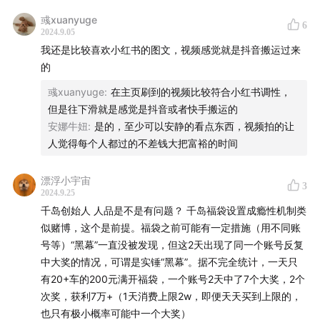
【相关推荐】
彧xuanyuge
6
2024.9.05
本节目聊豆瓣的两期播客
我还是比较喜欢小红书的图文，视频感觉就是抖音搬运过来
的
1、本节目第50期：
豆瓣产品复盘：影评、豆瓣FM和移动
彧xuanyuge
:
在主页刷到的视频比较符合小红书调性，
转型
但是往下滑就是感觉是抖音或者快手搬运的
安娜牛妞
:
是的，至少可以安静的看点东西，视频拍的让
2、本节目第51期：
豆瓣社区复盘：小组、达络和阿尔法
人觉得每个人都过的不差钱大把富裕的时间
城ft.吃喝玩乐在北京
漂浮小宇宙
【关于「乱翻书」】
3
2024.9.25
千岛创始人 人品是不是有问题？ 千岛福袋设置成瘾性机制类
「乱翻书」是一档关注商业、科技和互联网的圆桌对话节
似赌博，这个是前提。福袋之前可能有一定措施（用不同账
目。关心How和Why，以及少有人注意到的What。内容
号等）“黑幕”一直没被发现，但这2天出现了同一个账号反复
主要方向是科技考古、行业观察和前沿思考，研究公司的
中大奖的情况，可谓是实锤“黑幕”。据不完全统计，一天只
兴衰循环，希望能够为你带来信息增量。
有20+车的200元满开福袋，一个账号2天中了7个大奖，2个
次奖，获利7万+（1天消费上限2w，即便天天买到上限的，
「乱翻书」主理人是潘乱，代表作品有《腾讯没有梦
也只有极小概率可能中一个大奖）