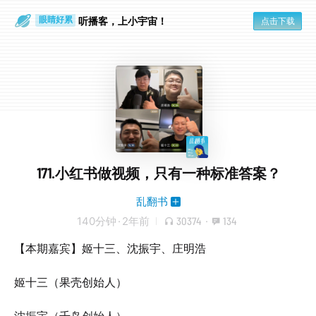
通勤路上
眼睛好累
听播客，上小宇宙！
点击下载
171.小红书做视频，只有一种标准答案？
乱翻书
140分钟
·
2年前
30374
·
134
【本期嘉宾】姬十三、沈振宇、庄明浩
姬十三（果壳创始人）