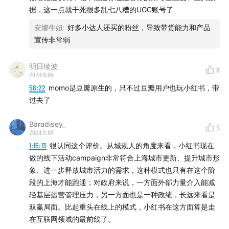
据，这一点就干死很多乱七八糟的UGC账号了
113:13
小红书的商业化。
安娜牛妞
:
好多小达人还买的粉丝，导致带货能力和产品
宣传非常弱
119:16
小红书做电商的困难点。
明日绫波
123:50
小红书怎么避免微博化？
8
2024.9.06
58:22
momo是豆瓣原生的，只不过豆瓣用户也玩小红书，带
131:10
视频UGC社区，要怎么解，在产品上、算法上、运
过去了
营上可以怎么做？
Baradisey_
5
【开场&结尾音乐】
2024.9.09
1:15:13
很认同这个评价。从城规人的角度来看，小红书现在
开场音乐：李小龙 - 好久不见（电视剧《武林外传》片头
做的线下活动campaign非常符合上海城市更新、提升城市形
象、进一步释放城市活力的需求，这种模式也只有在这个阶
曲）
段的上海才能跑通；对政府来说，一方面外部力量介入能减
轻基层运营管理压力，另一方面也是一种政绩，长远来看是
结尾音乐：虞霞/李小龙 - 侠客行（电视剧《武林外传》片
双赢局面。比起重头在线上的模式，小红书在这方面算是走
尾曲TV Verison）
在互联网领域的最前线了。