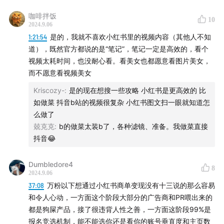
咖啡拌饭
76:46
小红书想从1亿到3 亿日活，这条路上可见的挑战是
10
2024.9.06
什么呢？
1:21:54
是的，我就不喜欢小红书里的视频内容（其他人不知
道），既然官方都说的是“笔记”，笔记一定是高效的，看个
88:39
抖音从视频做图文，小红书从图文做视频，各自面
视频太耗时间，也没耐心看。看美女也都愿意看图片美女，
临什么样的挑战？
而不愿意看视频美女
Kriscozy-
:
是的现在想搜一些攻略 小红书是更高效的 比
90:30
Tab2改成视频入口之后，会发生什么？对运营和创
如做菜 抖音b站的视频很复杂 小红书图文扫一眼就知道怎
作者有什么挑战？
么做了
兢克克
:
b的做菜太装b了，各种滤镜、准备。我做菜直接
94:52
「直播间是漏斗！」
抖音😂
96:44
小红书的视频跟抖音的视频，能做出差异化来吗？
Dumbledore4
8
2024.9.06
106:23
「我觉得小红书的成功，很大程度上就是因为不做
37:08
万粉以下想通过小红书商单变现没有十三说的那么容易
一些事情！」
和令人心动，一方面这个阶段大部分的广告商和PR喂出来的
都是狗屎产品，接了很违背人性之善，一方面这阶段99%是
109:19
「小红书让我想到了豆瓣」
报名竞选机制，能不能选你还是看你的账号垂直度和主页数