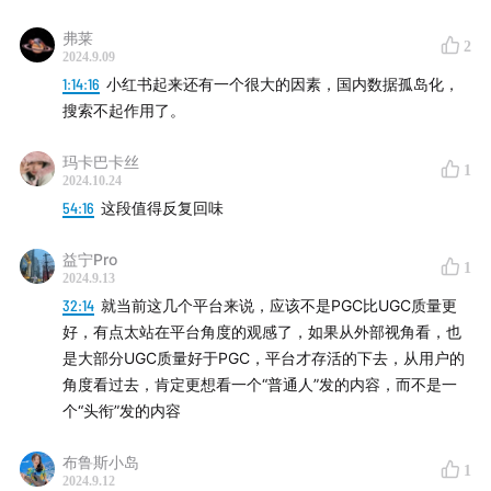
弗莱
2
2024.9.09
1:14:16
小红书起来还有一个很大的因素，国内数据孤岛化，
搜索不起作用了。
玛卡巴卡丝
1
2024.10.24
54:16
这段值得反复回味
益宁Pro
1
微信公众号：乱翻书
2024.9.13
32:14
就当前这几个平台来说，应该不是PGC比UGC质量更
视频号：潘乱
好，有点太站在平台角度的观感了，如果从外部视角看，也
是大部分UGC质量好于PGC，平台才存活的下去，从用户的
商业合作：联系微信 tongxing717
角度看过去，肯定更想看一个“普通人”发的内容，而不是一
个“头衔”发的内容
本期编辑：怀杭
布鲁斯小岛
1
2024.9.12