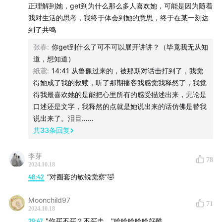
正理解到她，get到为什么那么多人喜欢她，可能是因为随着
我对生活的思考，我终于体会到她的意思，终于在某一刻达
到了共鸣
张春
:
你get到什么了可不可以展开讲讲？（毕竟我无从知
道，想知道）
紙鳶
:
14:41 从鲁豫过来的，被那期对话击打到了，我觉
得她成了我的救赎，听了那期播客我感觉我释然了，我觉
得我最喜欢她的是能把心里所有的感受描述出来，无论是
口述还是文字，我释然的点就是她说出来的话仿佛是替我
说出来了。泪目……
共
33
条回复
李芽
78
2024.10.18
48:42
“对圈套的敏锐觉察”🤣
Moonchild97
71
2024.10.18
29:47
"你买不买？不买走。"哈哈哈哈哈好酷