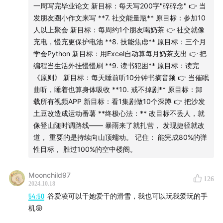
贵
一周写完毕业论文 新目标：每天写200字"碎碎念" 👉 当
发朋友圈小作文来写 **7. 社交能量瓶** 原目标：参加10
1:12:43
张春的“从负到0”心理学
人以上聚会 新目标：每周约1个朋友喝奶茶 👉 社交就像
充电，慢充更保护电池 **8. 技能焦虑** 原目标：三个月
1:26:47
“好状态”不该有标准答案，不要让“一起好状态”越
学会Python 新目标：用Excel自动算每月奶茶支出 👉 把
过帮助变成要求
编程当生活外挂慢慢刷 **9. 读书犯困** 原目标：读完
《原则》 新目标：每天睡前听10分钟书摘音频 👉 当催眠
曲听，睡着也算身体吸收 **10. 戒不掉剧** 原目标：卸
载所有视频APP 新目标：看1集剧做10个深蹲 👉 把沙发
土豆改造成运动番薯 **终极心法：** 改目标不丢人，就
像登山随时调路线—— 暴雨来了就扎营， 发现捷径就改
道， 重要的是持续向山顶蠕动。 记住： 能完成80%的弹
性目标， 胜过100%的空中楼阁。
本期节目由展开讲讲与运动生活方式品牌lululemon共同呈
Moonchild97
现。欢迎收听
「对话好状态」播客企划
，探讨如何诚实面
126
2024.10.18
对自我，找回好状态。也欢迎关注 lululemon
「对话好状
54:50
谷爱凌可以干她爱干的滑雪，我也可以玩我爱玩的手
态」 官方播客
，一同探索内心的平衡、身体的自由，以及
机😝
与他人的联结。