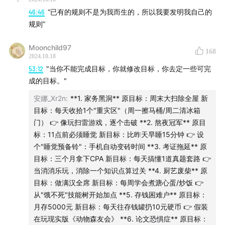
成为一个自己定义规则的人——
46:46
“已有的规则不是为我而生的，所以我要发明我自己的
规则”
43:28
从认知层面解构，所谓的规则到底是什么，然后重
建属于自己的新规则
Moonchild97
168
2024.10.18
53:12
"当你不能完成目标，你就修改目标，你去定一些可完
47:06
制定规则是一种权力，规则有时会越过边界成为枷
成的目标。"
锁
安娜_Xr2n
:
**1. 家务黑洞** 原目标：周末大扫除全屋 新
52:36
作为“身弱之人”，如何走出挣扎和自责，学会自我接
目标：每天收拾1个"重灾区"（周一擦马桶/周二清冰箱
门） 👉 像玩扫雷游戏，逐个击破 **2. 熬夜冠军** 原目
纳？
标：11点前必须睡觉 新目标：比昨天早睡15分钟 👉 设
个"睡觉预备铃"：手机自动变砖时间 **3. 考证拖延** 原
56:35
张春哈学：从哈佛大学到哈利波特，用相信去产生
目标：三个月拿下CPA 新目标：每天搞懂1道真题套路 👉
自我实现的体验
当消消乐玩，消除一个知识点算过关 **4. 厨艺废柴** 原
目标：做满汉全席 新目标：每周学会煮溏心蛋/炒饭 👉
张春和“张春时刻”
从"饿不死"技能树开始加点 **5. 存钱困难户** 原目标：
月存5000元 新目标：每天往存钱罐扔10元硬币 👉 假装
1:01:33
“张春时刻”也有95%是失败的体验，但那5%格外珍
在玩现实版《动物森友会》 **6. 论文恐惧症** 原目标：