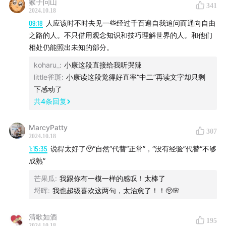
猴子问山
刻”——
341
2024.10.18
09:18
人应该时不时去见一些经过千百遍自我追问而通向自由
13:03
王：为了避免发生冲突，用没有敌意（冷嘲热讽）
之路的人。不只借用观念知识和技巧理解世界的人。和他们
的方式表达愤怒，表面说没事但心里非常有事
相处仍能照出未知的部分。
koharu_
:
小康这段直接给我听哭辣
14:40
康：自认为已经伪装，但把所有情绪写在了脸上
little雀斑
:
小康读这段觉得好直率“中二”再读文字却只剩
下感动了
18:17
洞：在打车时会不得不压抑真实需求
共
4
条回复
22:55
张春：决定用减少自我暴露的方式做播客
MarcyPatty
307
2024.10.18
当我们开始袒露“真”——
1:15:35
说得太好了🥹“自然”代替“正常”，“没有经验”代替“不够
成熟”
31:24
张春什么时候意识到自己会一往无前地自我袒露？
芒果瓜
:
我跟你有一模一样的感叹！太棒了
33:33
不同人生阶段，袒露“真”会带来什么后果？
埒晖
:
我也超级喜欢这两句，太治愈了！！🥺🌸
41:39
活着是唯一的真问题
清歌如酒
195
2024.10.18