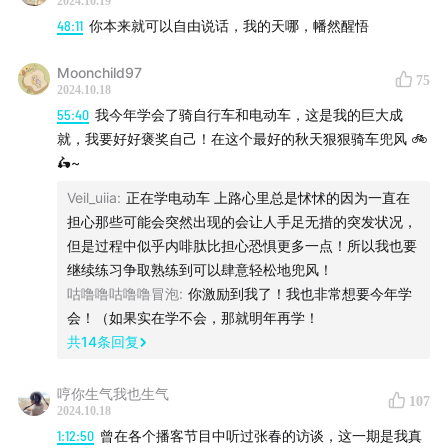
2024.10.19
48:11
你本来就可以自由说话，我的天哪，幡然醒悟
Moonchild97
75
2024.10.18
55:40
我今年学会了骑自行车和电动车，这是我的巨大成
就，我要好好褒奖自己！在这个最好的秋天狠狠骑车兜风 🚲
🛵~
Veil_uiia
:
正在学电动车 上路心里总是怵怵的因为一直在
担心那些可能会突然出现的会让人手足无措的突发状况，
但是过程中似乎内啡肽比担心恐惧更多一点！所以我也要
继续练习争取熟练到可以肆意轻松地兜风！
咕噜噜咕噜噜冒泡
:
你激励到我了！我也非常想要今年学
会！（如果实在学不会，那就明年再学！
共
14
条回复
哼你生气我也生气
107
2024.10.18
1:12:50
曾在各个播客节目中听过张春的访谈，这一期是我真