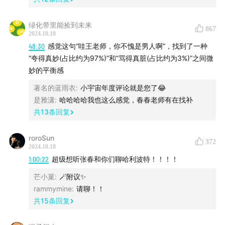
贵，也因为她独特的体验告诉她，要建立自己的规则，让
所有的规则“为我而生”。于是在某一天，她下了一个决
绿化带里能捡到未来
867
2024.10.18
心：她再也不说她不想说的话，一个字都不要敷衍，她只
48:30
感觉这句“哇王老师，你不愧是男人啊”，找到了一种
说最重要的东西。
“夸得真妙(占比约为97%)”和“骂得真脏(占比约为3%)”之间微
妙的平衡感
张春认为的一起好状态，就是我们所做的所有选择，都指
著名的蓝雨衣
:
小宇宙年度评论就是您了😂
向现在你能如何达到更好。但如果没有更好，请不用自
是雅潇
:
哈哈哈哈我也这么感觉，春春老师有在找补
责，那也一定是因为现在的这个情景，就是你需要的那个
共
13
条回复
最好的状态。
roroSun
shownotes
372
2024.10.18
1:00:22
超级想听张春和你们聊哈利波特！！！！
04:52
我们对“好状态”的定义发生了哪些变化？
芒小菓
:
🪄附议✨
rammymine
:
请聊！！
07:03
我们和张春之间发生的“真”的联结
共
15
条回复
我们为什么害怕“真”？生活里我们对自我感受的“伪装时