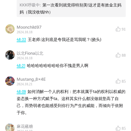
KKK呼吸中
:
第一次看到就觉得特别美!这才是有效金主妈
妈（我没收钱hh）
Moonchild97
91
2024.10.18
48:33
王老师:这到底是夸我还是骂我呢？(挠头)
以北Fiona以北
88
2024.10.18
48:21
哈哈哈哈哈哈哈哈你不愧是男人啊
Mustang_8x4E
85
2024.10.21
48:09
如何消解一个人的权利：把本就属于ta的权利以权威的
姿态换一种方式赋予ta。这样其实什么都没做就垫高了自
己，而势弱者也能感受到你行为产生的威能，而倾向于依附
于你。
麻花蘸糖
85