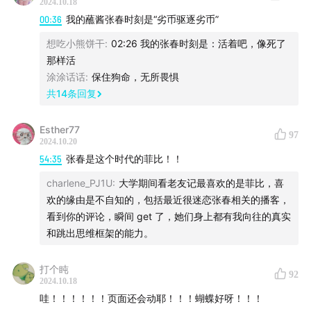
2024.10.18
00:36
我的蘸酱张春时刻是“劣币驱逐劣币”
想吃小熊饼干
:
02:26 我的张春时刻是：活着吧，像死了
那样活
涂涂话话
:
保住狗命，无所畏惧
共
14
条回复
Esther77
97
2024.10.20
54:35
张春是这个时代的菲比！！
charlene_PJ1U
:
大学期间看老友记最喜欢的是菲比，喜
欢的缘由是不自知的，包括最近很迷恋张春相关的播客，
看到你的评论，瞬间 get 了，她们身上都有我向往的真实
和跳出思维框架的能力。
打个盹
92
2024.10.18
哇！！！！！！页面还会动耶！！！蝴蝶好呀！！！