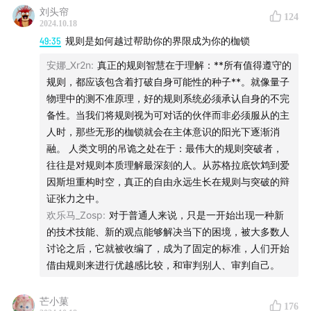
刘头帘
124
2024.10.18
本期音乐
49:35
规则是如何越过帮助你的界限成为你的枷锁
May Flowers by Roy Edwin Williams
安娜_Xr2n
:
真正的规则智慧在于理解：**所有值得遵守的
规则，都应该包含着打破自身可能性的种子**。就像量子
So They Say by Vendla
物理中的测不准原理，好的规则系统必须承认自身的不完
备性。当我们将规则视为可对话的伙伴而非必须服从的主
Interior Dialogues by Max Richter
人时，那些无形的枷锁就会在主体意识的阳光下逐渐消
融。 人类文明的吊诡之处在于：最伟大的规则突破者，
Time for Spring by Nocturnal Spirits
往往是对规则本质理解最深刻的人。从苏格拉底饮鸩到爱
因斯坦重构时空，真正的自由永远生长在规则与突破的辩
Summer Bolero by Vendla
证张力之中。
欢乐马_Zosp
:
对于普通人来说，只是一开始出现一种新
Autumn Coming by Daniel Kaede
的技术技能、新的观点能够解决当下的困境，被大多数人
讨论之后，它就被收编了，成为了固定的标准，人们开始
Spring Evening by Vendla
借由规则来进行优越感比较，和审判别人、审判自己。
芒小菓
176