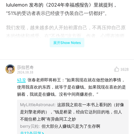
lululemon 发布的《2024年幸福感报告》里就提到，
“51%的受访者表示已经疲于伪装自己一切都好”。
我们发现，越来越多的人开始袒露自己，不再压抑自己原
本的情绪和感受。在“不伪装”这方面，作者、心理咨询师
展开Show Notes
张春是我们认识的朋友当中最为擅长的一位，我们甚至用
“张春时刻”命名了一种解决冲突的方式——不糊弄、不敷
衍地正视自己的情绪和感受，抓住这样的瞬间，放下恐惧
莎拉芭奇
和脸面，与他人展开对话。
1028
2024.10.18
43:12
张春老师即将称王：“如果我现在就在做想做的事情，
这样的对话当然是困难的，它带来了一种绝对的真。我们
使用我喜欢的东西，就等于是在赚钱。如果我现在喜欢的是
会害怕这种“真”。因为它的开启意味着一种袒露，带来的
躺着，我就是在赚钱。没有中间商赚差价。”
是自身的弱小和被伤害的可能。同时，我们也把回应这种
MyLittleAstronaut
:
这跟我之前在一本书上看到的（好像
沉重感受的压力给到了对方。即便是张春，把别人带上这
是刘擎老师的），“钱是桥梁，经由它达到目的地，但人
样的对话高速公路时，也有95%时间里是失败的。
不能住桥上啊”有异曲同工之妙
berry贝粒
:
但大部分人赚钱只是为了生存啊
但她仍然愿意做这样的冒险，不仅因为成功的5%弥足珍
共
12
条回复