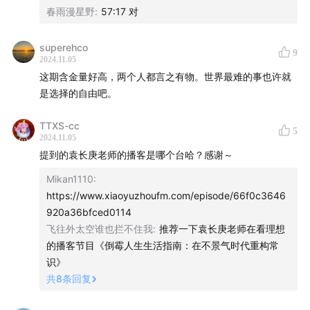
市场变为限购政策仅在近十年左右的时间内形成深刻影响。
春雨漫星野
:
57:17 对
✨是否有一种信息或新闻让您意识到国内外媒体报道的差
superehco
9
异？
2024.11.05
有的，例如中国市场行情波动，在海外媒体的报道中，中国
这期含金量好高，两个人都言之有物。世界最难的事也许就
市场的强劲表现和消费信心复苏被解读为市场回暖，而作为
是选择的自由吧。
中国人的我们知道实际情况并非如此，这体现了国内外媒体
在报道同一事件时视角和包装方式的不同，从而导致信息差
TTXS-cc
5
2024.11.05
和误解。
提到的袁长庚老师的播客是哪个台哈？感谢～
✨在投资决策中，如何避免陷入两难的抉择，把握住主线？
Mikan1110
:
对于做投资的人来说，关键是要找到并把握住最主要的逻
https://www.xiaoyuzhoufm.com/episode/66f0c3646
辑，即现在市场最关注的核心因素，而不是纠结于众多细
920a36bfced0114
节。这样在面对是否购买一个企业的问题时，就能做出决
飞往外太空谁也拦不住我
:
推荐一下袁长庚老师在看理想
策。
的播客节目《倒霉人生生活指南：在不景气时代重构常
识》
✨日本年轻人对投资理财的看法是怎样的？
共
8
条回复
让人意外的是，日本年轻人特别是30代和40代的人群，对于
投资理财如不动产投资或股票投资等话题并不热衷，这与中