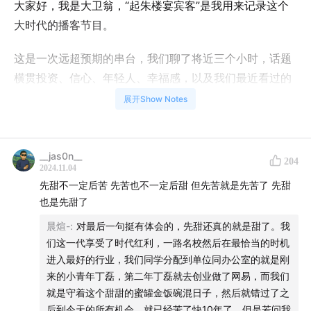
大家好，我是大卫翁，“起朱楼宴宾客”是我用来记录这个
大时代的播客节目。
这是一次远超预期的串台，我们聊了将近三个小时，话题
横贯投资、信心、年轻人、幸福感，以及我们最近看过的
一些影视作品。
展开Show Notes
在做剪辑的时候回听，会觉得自己有些地方说的还是有点
“太爹”，不够“共情”，希望听这期节目的年轻朋友们可以原
__jas0n__
204
谅我这个正在笨拙的试图理解90、00、10后的80后，也
2024.11.04
先甜不一定后苦 先苦也不一定后甜 但先苦就是先苦了 先甜
希望我想传达的一些东西可以传达给你。
也是先甜了
毕竟幸福不容易，但我们都想找到它。
晨煊-
:
对最后一句挺有体会的，先甜还真的就是甜了。我
们这一代享受了时代红利，一路名校然后在最恰当的时机
费劲心力的时间轴：
进入最好的行业，我们同学分配到单位同办公室的就是刚
来的小青年丁磊，第二年丁磊就去创业做了网易，而我们
00:10
两个主播的商业互吹时间。
就是守着这个甜甜的蜜罐金饭碗混日子，然后就错过了之
后到今天的所有机会，就已经苦了快10年了，但是若问我