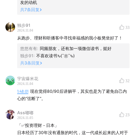
的输入，因此在走入社会后也就不会有太多落差造成的无
友的动机
力感。
共
7
条回复
83:19
假说三：对人和事的过度标签化让世界变得非黑即
独步91
33
白，让人失去共情力和同理心，让人容易陷入内耗，从而
2024.11.04
从跑步、理财和听播客中寻找幸福感的我小板凳坐好了！
更难找到幸福感。
悠悠有有
:
同频朋友，还有加一项微信读书，挺好
89:11
如何获得幸福感的暴论一：拥有能为自己所用的共情
独步91
:
不喜欢读书ԅ(¯㉨¯ԅ)
力，理解标签化背后的世界复杂性的重要性
共
3
条回复
100:51
如何获得幸福感的暴论二：找到自己真正热爱的事
宇宙爆米花
32
2024.11.04
情。
1:48:01
现在觉得80/90后讲躺平，其实也是为了避免自己内
心的“弦断了”。
105:54
日剧《0.5的男人》里的隐蔽青年，电影《刺猬》
里的精神病人，线下活动担忧的妈妈口中的不高兴的大学
Ass嘟嘟
23
生，他们是否都在做一种战略转移？是否可以允许现在的
2024.11.05
年轻人对于时间的思考与以前不同？
「✅投资理财 - 日本」
日本经历了30年没有通胀的时代，这一代成长起来的人对于