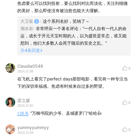
焦虑要么可以找到投射，要么找到对比而淡化，关注到细微
✨中国现在的教育体系以及未来发展方向是怎样的？
的美好，那么即使没有被治愈也能大大缓解。
中国现在的教育体系中，大学生入大学前就需要做详细规
大卫翁
:
这个系列名好，笑纳了～
划，以确保未来能获得好工作。
潮水岩
:
非常呼应一个著名评论：“一代人自有一代人的命
若继续保持这种趋势，未来的年轻人可能将面临与当前年轻
运，成长于开元天宝时期的人，以为盛世是常态，谁又能
人相似的问题，即教育中灌输的理念与实际工作之间的巨大
想到，他们大多数人会死于随后的安史之乱。”
差距。
共
4
条回复
✨在当今社会，共情力的重要性体现在哪里？如何避免过度
Claudia0549
共情带来的内耗或相对主义问题？
6
2024.11.08
共情力在当今社会变得尤为重要，因为人们和事件常常被标
在飞机上看完了perfect days那部电影，看完有一种专注当
签化，导致我们需要通过理解各个面来保持心态平衡。
下的深切幸福感。焦虑有时候来自过多的野望。
通过共情，我们可以尝试站在别人的角度思考问题，这有助
于提升幸福感，并能帮助我们更好地与他人建立关联关系。
梁立媛
6
避免内耗的关键在于共情的目的。
2024.11.05
如果共情是为了了解他人表达观点背后的逻辑而非体验情
1:28:15
“万柳书院的少爷、县城婆罗门”哈哈👍
感，那么适度的共情不仅不会造成内耗，反而能解决内心的
挣扎。
yummyyummyy
6
重要的是把握好度，确保原始目的是正确的。
2024.11.04