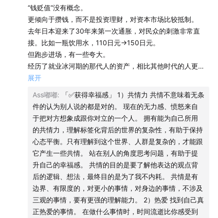
115:39
电影《完美的日子》里那个曾经有过很多故事，但
“钱贬值”没有概念。
更倾向于攒钱，而不是投资理财，对资本市场比较抵制。
现在每一天都在很开心的扫厕所的大叔，就是当下日本的
去年日本迎来了30年来第一次通胀，对民众的刺激非常直
象征——经济腾飞的时候做一个有志青年，而浮华褪去后
接。比如一瓶饮用水，110日元→150日元。
就专注于真实的生活。
但跑步进场，有一些夸大。
经历了就业冰河期的那代人的资产，相比其他时代的人更
133:20
如果寻找价值和意义会让你觉得幸福，那就去寻
少。在金融化时代里，如果不投入资本市场，怎么面对养老
展开
找，但如果这些事情让你烦恼，那不关心价值、不关心意
是个问题。
Ass嘟嘟
:
「✅获得幸福感」 1）共情力 共情不意味着无条
义，只关心此时的快乐、此刻的晚霞也是应该被允许的。
件的认为别人说的都是对的。 现在的无力感、愤怒来自
「✅合成谬误」
于把对方想象成跟你对立的一个人。 拥有能为自己所用
135:15
美丽新世界里描绘的那种幸福，会是我们最好的归
当每个人都做出了对自己来说最合理的选择，当它合成了一
的共情力，理解标签化背后的世界的复杂性，有助于保持
宿吗？
个大的事情之后，就变成了一个错误的事。
心态平衡。只有理解到这个世界、人群是复杂的，才能跟
当所有个体都在修复自己的资产负债表时，整个经济一定没
它产生一些共情。 站在别人的角度思考问题，有助于提
欢迎大家关注我的生活方式播客节目《犬生活》，
《拖家
过去那么繁荣。
升自己的幸福感。 共情的目的是要了解他表达的观点背
带口去新西兰旅居，让生活let it be》
新鲜出炉~
后的逻辑、想法，最终目的是为了我不内耗。 共情是有
「✅信心」
边界、有限度的，对更小的事情，对身边的事情，不涉及
信心不是虚无缥缈的，是真实存在的。
欢迎加入我的
知识星球
，我正在好好运营那一片后花园。
三观的事情，要有更强的理解能力。 2）热爱 找到自己真
对一个社会的群体来说，有某种自证预言存在的。因为你对
正热爱的事情。 在做什么事情时，时间流逝比你感受到
未来有信心，所以未来真的会朝着你期待的那个方向发展。