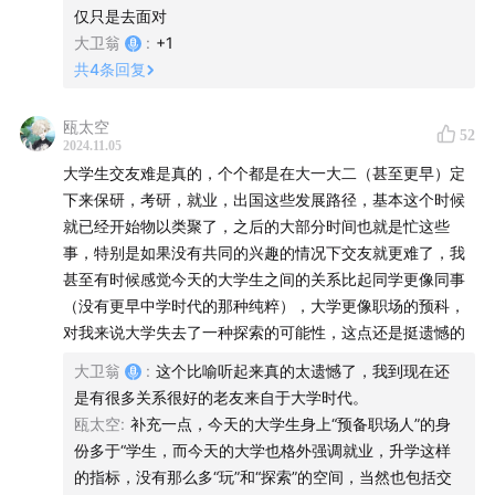
仅只是去面对
46:17
进入正题：就业冰河期的日本年轻人们，都是去哪里
大卫翁
:
+1
寻找他们的幸福感的？
共
4
条回复
47:35
回答这个问题，我们需要先要理解日本人的一些底
瓯太空
52
2024.11.05
层逻辑：耻文化和匠人精神。
大学生交友难是真的，个个都是在大一大二（甚至更早）定
下来保研，考研，就业，出国这些发展路径，基本这个时候
58:08
中国人在日本的昆虫社会和西方的动物社会之间，
就已经开始物以类聚了，之后的大部分时间也就是忙这些
可能更接近后者。
事，特别是如果没有共同的兴趣的情况下交友就更难了，我
甚至有时候感觉今天的大学生之间的关系比起同学更像同事
62:15
假说一：社会联系和归属感对幸福感的重要性。日
（没有更早中学时代的那种纯粹），大学更像职场的预科，
本人过去一段时间正从公司饮酒会式的联系向兴趣爱好社
对我来说大学失去了一种探索的可能性，这点还是挺遗憾的
团式的联系变迁。
大卫翁
:
这个比喻听起来真的太遗憾了，我到现在还
是有很多关系很好的老友来自于大学时代。
76:57
假说二：教育时期接受到的信息和走出社会后发现
瓯太空
:
补充一点，今天的大学生身上“预备职场人”的身
的断层造成了巨大的无力感，从而对幸福感造成影响。日
份多于“学生，而今天的大学也格外强调就业，升学这样
本的“宽松世代”在教育阶段就不再有出人头地、努力向上
的指标，没有那么多“玩”和“探索”的空间，当然也包括交