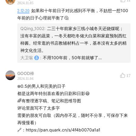
11
玩梗：最初是自嘲、自黑的心态，但变成流量生意的一部分
2024.11.05
后，变成了煽动大家情绪的符号。
2:12:20
如果和十年前日子对比感到不平衡，不妨想一想100
在算法的时代，因为它符合人性，流量平台只会越做越大，
年前的日子心理就平衡了🤔
导致贴标签越来越严重。
QQing_1002
:
二三十年前家乡三线小城冬天还烧煤呢；
互联网原住民：如果在网上认识到的整个世界都是一些抽象
没有丰富的蔬菜，一冬天都吃冬储大白菜和家庭预制西红
概念或符号的话，会失去在线下跟别人建立联系的能力。
柿酱。经常逛的书店教辅材料占一半，基本没有太多的精
可以给每个人都贴上标签，但如果习惯了标签先行，是很危
神文化生活。
险的一件事。
大卫翁
:
不用100年前，50年前就够了…
对人和事的过度标签化让世界变得非黑即白，让人失去共情
力和同理心，让人容易陷入内耗，从而更难找到幸福感。
GOOD棒
17
2024.11.04
❄️0.5的男人和完美的日子
都是这两年特别喜欢看的日剧和日影😆
🌈有整理逐字稿、笔记和思维导图
评论里面写不了太多字
需要的朋友可自取（因内存不足，随时不分享，可保存下来
再慢慢看）
🔗：https://pan.quark.cn/s/4f4b0070a1a1