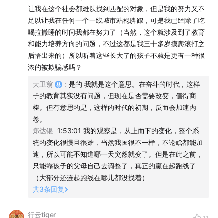
让我在这个社会都难以找到匹配的对象，但是我的努力又不
成了这样，而是之前你没有注意到而已。
足以让我在任何一个一线城市站稳脚跟，可是我已经除了吃
现在能获取到的信息越来越多，原来被覆盖住的真相拉开了
喝拉撒睡的时间我都在努力了（当然，这个就涉及到了教育
一角。问题在于你以为你看到的足够多，但这不又是事情的
和能力培养方向的问题，不过这都是我三十多岁摸爬滚打之
全部真相。
后悟出来的）所以听着这些长大了的孩子不就是更有一种很
浓的被欺骗感吗？
「✅无力感」
接受教育阶段，灌输的理念是只要努力就能有成就，但毕业
大卫翁
:
是的 我就是这个意思。在奋斗的时代，这样
后发现并非如此，就会产生无力感，也是不幸福的来源之
子的教育其实没有问题，但现在是否需要改变，值得商
一。
榷。但有意思的是，这样的时代的初期，反而会加速内
日本年轻一代接受的理念是要关注具体的生活、你工作之外
卷。
的世界，而不是职业上的成就感。不是不关注收入、职位，
郑达银
:
1:53:01 我的观察是，从上而下的变化，整个系
而是关注再多，也不能对你长期发展有非常大的影响，选择
统的变化很慢且很难，当然我国很不一样，不论啥都能加
把它淡化。因此走入社会后也不会有太多落差造成的无力
速，所以可能不知道哪一天突然就变了。但是在此之前，
感。
只能靠孩子的父母自己去调整了，真正的赢在起跑线了
中国：只要高考的人数还在依然增加，只要研究生录取的人
（大部分还连起跑线在哪儿都没找着）
数还在依然增加，你可能很难期待会有根本性的变化。
共
3
条回复
「✅标签化」
行云tiger