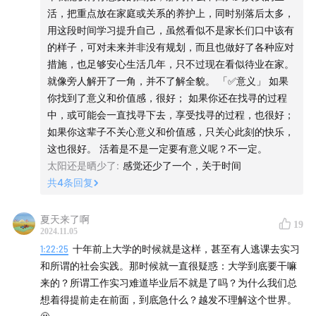
在今天，原来的叙事走不通了，无法寄希望于美好的未来，
活，把重点放在家庭或关系的养护上，同时别落后太多，
帮助你克服艰难的当下。
用这段时间学习提升自己，虽然看似不是家长们口中该有
当你大部分时候情绪化还不错时，并不会觉得这些幸福的瞬
的样子，可对未来并非没有规划，而且也做好了各种应对
间有那么特别。
措施，也足够安心生活几年，只不过现在看似待业在家。
就像旁人解开了一角，并不了解全貌。 「✅意义」 如果
「✅寻找幸福感」
你找到了意义和价值感，很好； 如果你还在找寻的过程
1）底层逻辑
中，或可能会一直找寻下去，享受找寻的过程，也很好；
日本人和中国人的底层逻辑相似度远低于中国人和美国人。
如果你这辈子不关心意义和价值感，只关心此刻的快乐，
耻文化：在有旁人看到的场合，有强烈的羞耻感，且必须紧
这也很好。 活着是不是一定要有意义呢？不一定。
绷起来。我不麻烦你，你也别麻烦我。中国人讲究邻里互帮
太阳还是晒少了
:
感觉还少了一个，关于时间
互助。
共
4
条回复
匠人精神：做一件事情喜欢琢磨到最深的地方，在这个过程
中寻找专注和成就感，整个社会也表彰这种极致。
夏天来了啊
19
用匠人的专注克服耻文化带来的约束感。
2024.11.05
2）日本的昆虫社会和西方的动物社会
1:22:25
十年前上大学的时候就是这样，甚至有人逃课去实习
昆虫社会：把自己规定在某一个角色。
和所谓的社会实践。那时候就一直很疑惑：大学到底要干嘛
在西方语境下，谈论幸福感，谈论的是个人的成就、社会的
来的？所谓工作实习难道毕业后不就是了吗？为什么我们总
认可，不断向外索取（向外求）。是一种更积极，更向外，
想着得提前走在前面，到底急什么？越发不理解这个世界。
更强调进取的幸福感。