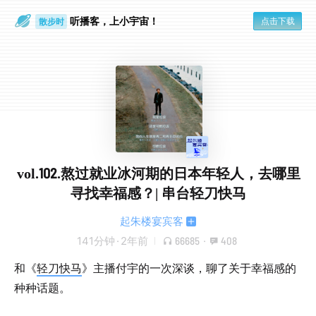
散步时
听播客，上小宇宙！
点击下载
通勤路上
vol.102.熬过就业冰河期的日本年轻人，去哪里
寻找幸福感？| 串台轻刀快马
起朱楼宴宾客
141分钟
·
2年前
66685
·
408
和《
轻刀快马
》主播付宇的一次深谈，聊了关于幸福感的
种种话题。