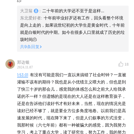
🫠
在日本更多的是消极（向内求），强调平和、宁静，不以物
大卫翁
:
二十年前的大学还不至于是这样…
喜不以己悲。
东北爱好者
:
十年前毕业好歹还有工作，回头看整个环境
中国的年轻人，以比较灵活的姿态看待所谓东西方幸福感的
是向上走的，如果说世纪初的大学生是黄金时代，十年前
理解，保持开放的心态。
就是白银时代的中期。如今在很多人口里就成了历史的垃
中国从理论上更接近欧美的动物社会，强调集体主义，更强
圾时间🫠
调自己的个性。
共
9
条回复
时代变迁很快，所谓东西方只是认识世界的一个模子而已。
「✅社会联系 - 幸福感」
郑达银
18
2024.11.07
社会联系和归属感对幸福感的重要性。
1:53:01
有没有可能是我们一直以来搞错了社会时钟？一直被
社会联系、社会信任，比如兴趣社团、找搭子，能促进提升
灌输不该有的期待？我也是从小优绩主义喂大的，但也是到
幸福感。
了快三十岁的那会儿，感觉我的体感怎么和之前大人给我承
从一起约着踢足球、打篮球，到只要一个人就可以的健身，
诺的不一样？但遗憾的是现在的大人还是在这样教育孩子，
是很大的变化。
还是在告诉他们读好书才有好未来，当然，现在的情况光是
保有选择的权利，独处 or 社会联系。
读好已经不够了，就是要全方位多角度地卷。以前我们是高
你有没有觉得自己被这个社会抛下？是否有归属于某一个群
速发展的时代，现在降下来了，但是人们叙事的方式没变，
体的归属感？
我那时候（六七年前）都有一种被骗大的感觉，因为我努力
从15~20年，年轻人对社会的整体信任似乎在下降。
学习，考上了重点大学，读了研究生，努力工作，我的努力
“世界是个草台班子”同样不是从天上掉下来的。不是突然变