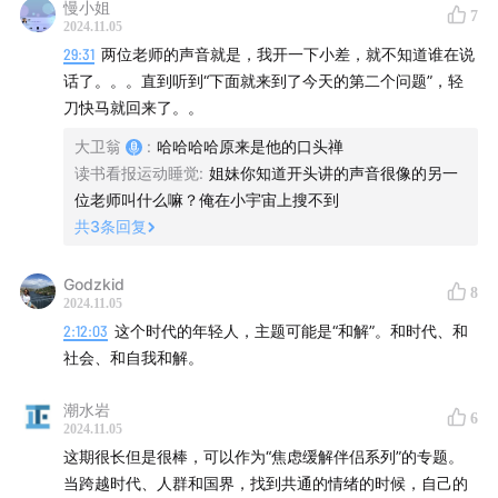
慢小姐
7
国年轻人的观点有所不同。
2024.11.05
然而，日本的“耻文化”和社会结构特点却与中国年轻人产生
29:31
两位老师的声音就是，我开一下小差，就不知道谁在说
了共鸣，比如强烈的集体主义精神和在公共场合的守规矩行
话了。。。直到听到“下面就来到了今天的第二个问题”，轻
为。
刀快马就回来了。。
大卫翁
:
哈哈哈哈原来是他的口头禅
✨东西方对于幸福感的理解有何差异？
读书看报运动睡觉
:
姐妹你知道开头讲的声音很像的另一
西方社会倾向于向外求索，看重个人成就、社会认可等外部
位老师叫什么嘛？俺在小宇宙上搜不到
因素带来的幸福感，是一种积极进取且易受功利主义驱动的
共
3
条回复
状态。
而在东方文化尤其是日本，幸福感更侧重于向内求，强调平
Godzkid
和宁静，能够克服对外部物欲和他人认可的执念，达到内心
8
2024.11.05
的宁静和谐。
2:12:03
这个时代的年轻人，主题可能是“和解”。和时代、和
社会、和自我和解。
✨日本年轻人是否完全不关注工作中的职位晋升和收入问
题？
潮水岩
6
并非如此，日本年轻人同样关注收入和职位，但由于他们的
2024.11.05
教育理念让他们认识到这些在长期发展中的相对不重要性，
这期很长但是很棒，可以作为“焦虑缓解伴侣系列”的专题。
所以会淡化对此的关注程度。
当跨越时代、人群和国界，找到共通的情绪的时候，自己的