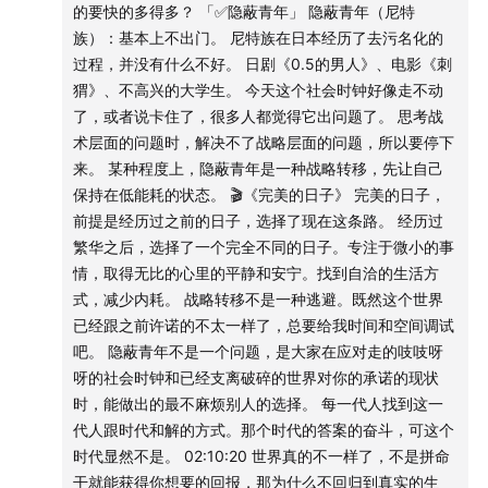
欢迎在评论区和我互动，或者给我写邮件，邮箱地址
的要快的多得多？ 「✅隐蔽青年」 隐蔽青年（尼特
当一个社会有信心时，不会讨论信心这件事；当大家都在谈
qizhulouyanbinke@gmail.com。
族）：基本上不出门。 尼特族在日本经历了去污名化的
论信心时，一定是大家都没信心的时候。就像只有腰疼的时
过程，并没有什么不好。 日剧《0.5的男人》、电影《刺
候，才会意识到腰的存在。
节目BGM：
猬》、不高兴的大学生。 今天这个社会时钟好像走不动
信心修复非常难，会有路径依赖，是持续的思想钢印造成
了，或者说卡住了，很多人都觉得它出问题了。 思考战
的。
たのしいひとり -工藤祐次郎 – 来自《0.5の男》
术层面的问题时，解决不了战略层面的问题，所以要停下
来。 某种程度上，隐蔽青年是一种战略转移，先让自己
「✅信息」
Pale Blue Eyes - The Velvet Underground – 来自《完
保持在低能耗的状态。 🎬《完美的日子》 完美的日子，
信息来源太多，反而更难分辨。知道的少一些，可能幸福一
美的日子》
前提是经历过之前的日子，选择了现在这条路。 经历过
点。因为它本身过于复杂。把握住主线即可。
繁华之后，选择了一个完全不同的日子。专注于微小的事
节目后期：轻刀快马 & 大卫翁
情，取得无比的心里的平静和安宁。找到自洽的生活方
「✅幸福感」
式，减少内耗。 战略转移不是一种逃避。既然这个世界
你对中国未来的经济走势怎么看？你觉得你个人的发展怎么
已经跟之前许诺的不太一样了，总要给我时间和空间调试
样？
吧。 隐蔽青年不是一个问题，是大家在应对走的吱吱呀
2015年以前，对国家、个人很有信心；2020年对国家发展
呀的社会时钟和已经支离破碎的世界对你的承诺的现状
依然有信心，对个人开始转向消极和悲观。
时，能做出的最不麻烦别人的选择。 每一代人找到这一
2020年是个重要的时间节点，即使在个人层面上有很多对未
代人跟时代和解的方式。那个时代的答案的奋斗，可这个
来的焦虑或不确定性，依然可以用“这艘时代的大船还在往前
时代显然不是。 02:10:20 世界真的不一样了，不是拼命
走”安慰自己。
干就能获得你想要的回报，那为什么不回归到真实的生