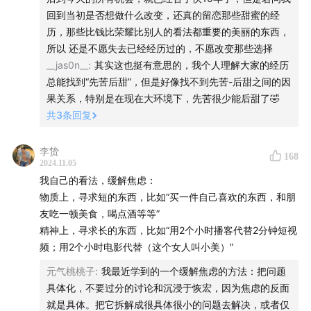
04:59
付宇给大卫翁的第一个问题：日本的年轻人真的开
回到当初是否想做什么改变，还真的留恋那些甜蜜的经
始跑步进入股市了吗？他们都是考虑考虑投资理财这件事
历，那些比钱比荣耀比别人的看法都重要的美丽的东西，
所以 还是不愿失去已经经历过的，不愿改变那些选择
情的？
__jas0n__
:
其实这也挺有意思的，我个人理解大家的经历
总能找到“先苦后甜”，但是好像找不到先苦-后甜之间的因
16:16
大卫翁给付宇的第一个问题：作为一个90后的年轻
果关系，特别是在现在大环境下，先苦很少能后甜了🤣
学者，你家里是怎么做投资理财的？
共
3
条回复
22:19
没有信心的时候，我们才会去谈论信心问题。就像只
李贽
有腰痛的时候，我们才会意识到腰的存在。那么，日本人
168
2024.11.05
现在开始有信心了吗？
我自己的看法，缓解焦虑：
物质上，寻求短的东西，比如“买一件自己喜欢的东西，和朋
29:07
付宇给大卫翁的第二个问题：在国外生活之后，回
友吃一顿美食，喝点酒等等”
头看国内发生的事情、思潮的起伏会有一些不同的感受
精神上，寻求长的东西，比如“用2个小时播客代替2分钟短视
吗？
频；用2个小时电影代替（这个女人叫小美）”
元气桃桃子
:
我最近学到的一个缓解焦虑的方法：把问题
38:42
大卫翁给付宇的第二个问题：现在的年轻人究竟如
具体化，不要过分的讨论和沉浸于恢宏，因为焦虑的反面
何看待幸福感这件事？
就是具体。把它拆解成很具体很小的问题去解决，或者仅