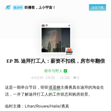
听播客，上小宇宙！
点击下载
散步时
通勤路上
EP 35. 迪拜打工人：薪资不扣税，房市年翻倍
都市与野人
44分钟
·
2年前
336
·
0
这是一期串台节目，听听
逍遥糖
主播勇真在迪拜的淘金生
活，一并了解迪拜打工人的工作状态和购房前景。
临时主播：Lihan/Rouwe/Halie/勇真