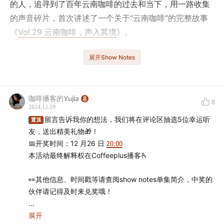
的人，追寻到了百年云南咖啡的过去和当下，用一路收集
的声音碎片，首次讲述了一个关于“云南咖啡”的完整故事
《
Vol.29 云南咖啡，声入其境
》。
后来，我又数次造访云南，诧异于每次都能看到一片全新
展开Show Notes
的景象，无论是咖啡本身、咖农们的生活状态、还是咖啡
作为一个产业的变化，也总是能被新的认知和思考给颠
覆！这些年，随着国内咖啡市场的火热，云南咖啡被赋予
咖啡播客的Yujia
8
2024.12.19
了更多意义和机会。你会不会好奇，2024年了，云南咖啡
留言告诉我你的想法，我们将在评论区抽选5位幸运听
置顶
真的变得更好了吗？
友，送出精美礼物🎁！
📅开奖时间：12 月26 日
20:00
这次跟着星巴克回云南，重逢了晴开农场的晴开大哥，也
本活动最终解释权在Coffeeplus播客🫰
见到了更多和他一样的咖啡生产者，听着他们的讲述和故
事，云南咖啡在过去三十年里的浮沉起落，伴随着这些咖
👀其他信息、时间戳等请查阅show notes单集简介，中奖的
农们大半人生的喜怒哀乐，就犹如一幅画卷在我面前徐徐
伙伴请记得及时来兑奖哦！
展开...
相关单集：
展开
Vol.29 云南咖啡，声入其境