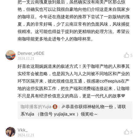
把一支云南瑰夏放到最后，虽然确实没有南美产区那么惊
艳，但确实也可以让我很自豪地向他们介绍这是来自我家乡
农艺师王万东
的咖啡豆。今年还在燕捷老师的推荐下尝试了一款版纳的瑰
夏，真的非常好喝，少了云南豆常有的负面风味，风味捕捉
很精准。这可能也得益于提到的更精细的处理方法。希望云
南咖啡能更多地走进每个人的咖啡杯里。
Denver_v6DE
5
2024.12.21
好喜欢这期娓娓道来的叙述方式！关于咖啡产地的人和事其
实经常会被忽略，也是因为人与人之间被不同地区和产业的
环节区隔开来，彼此很难信息互通，很感谢coffeeplus在产
地的这些实践和工作，把生产端和消费端连接起来，让咖啡
不只是具有经济价值意义的商品，更是一代代人的故事🤎
咖啡播客的Yujia
:
🎉恭喜你获得神秘礼物一份，请联
系Yujia （微信号 yujiajia_wx ）领奖哈～
云南咖农武林大会现场
Vkk_
5
2024.12.21