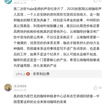
12
2024.12.19
21:18
“咖生第一桶金”
第二次听Yujia老师的声音纪录片了，2020的那期云南咖啡声
入其境，一个人在安静的房间里听完觉得后劲很大。这一期
第二话：叶萍和农艺师
和咖农的聊天更加具象了，特别是马孝金的故事，中间听的
真让我着急，到底啥时候能赚上钱，最后以比期货价格还要
28:47
“说来容易，但当时寸步难行！”
高两块的收购价收购真的是替他开心。云南咖啡好像没有广
告中宣传的那么简单。不仅仅是采购豆子，云南咖啡需要一
34:04
“咖啡树医生”
个健康的，优质优价的体系支撑，咖农才能有持久的动力去
种咖啡。而搭建体系这些事情是写不进广告词里的，也是幕
42:02
“隔壁国家口感很差的卡蒂姆？”
后的工作，如果不是这个纪录片，别人可能永远都不知道。
咖啡到底还是是一门需要耐心的产业。希望云南咖啡能够成
49:06
“很难做的，这个CP啊不容易的”
为穿越周期，持久发展的产业
yike_s
:
非常到位😎
第三话：把豆子卖给星巴克
51:44
“优质优价”
沐沐666
10
2024.12.20
真的很为星巴克的咖啡种植者中心还有农艺师感到骄傲～中
54:06
“好咖啡的本质，是分级”
国需要这样的企业来推动咖啡的发展