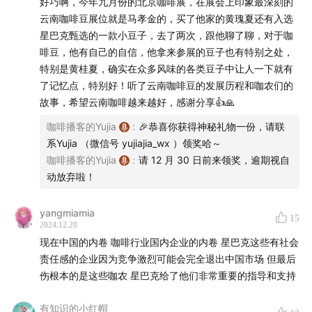
好巧啊，今年九月份的北京咖啡展，在展会上印象最深刻的
云南咖啡豆展位就是马孝金的，买了他家的黄瑰夏还有入选
普凤辉 普洱鑫瑞咖啡农场
星巴克甄选的一款小豆子，去了两次，跟他聊了聊，对于咖
啡豆，他有自己的自信，他拿来参展的豆子也有特别之处，
刘文娟 星巴克中国首席执行官
特别是黄桂夏，确实在众多风味的各类豆子中让人一下就有
了记忆点，特别好！听了云南咖啡豆的发展历程和咖农们的
本集内容：
故事，希望云南咖啡越来越好，感谢分享👍🙏
咖啡播客的Yujia
:
🎉恭喜你获得神秘礼物一份，请联
楔子
系Yujia （微信号 yujiajia_wx ）领奖哈～
咖啡播客的Yujia
:
请 12 月 30 日前来领奖，逾期视自
第一话：蔡晴开和马孝金
动放弃啦！
09:43
“卖了全部家当，以天为盖地为席”
yangmiamia
15
2024.12.20
13:39
“忙了一整年赚了240块钱”
现在中国的内卷 咖啡行业国内企业的内卷 星巴克这些有社会
责任感的企业因为竞争激烈可能会完全退出中国市场 但最后
16:29
“越想越气，那些年给老板打过的黑工”
伤根本的是这些咖农 星巴克给了他们非常重要的指导和支持
18:24
“翻身的机会来了！？”
有知识的小红帽