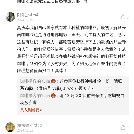
而咖农是最无法左右自己命运的那一环
阳阳_n4mA
5
2024.12.19
真庆幸我们自己国家就有本土种植的咖啡豆。最初了解到云
南咖啡豆还是通过那部电影。今天听到主持人的讲述，感叹
这些有胆识、有魄力，能吃苦耐劳坚持下去的最初的那些种
植人们。他们背后的故事，背后的心酸都是令人敬佩的！从
最开始的只想寻求机会多赚些钱的朴实想法让他们开始种植
咖啡，到如今为了乡村振兴、为了妇女地位而奋斗的更高阶
段理想价值而努力！真棒！
马孝金在武林大会
咖啡播客的Yujia
:
🎉恭喜你获得神秘礼物一份，请联
系Yujia （微信号 yujiajia_wx ）领奖哈～
咖啡播客的Yujia
:
请 12 月 30 日前来领奖，逾期视自
动放弃啦！
共
3
条回复
海拉鲁小菜鸡
5
2024.12.25