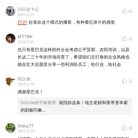
Vol.57 我们在云南咖啡农场经历的欢乐辛酸和苦辣
本集声音（按照出场顺序）：
闪闪皮卡丘
41
2024.12.19
💡最新付费单集：
Vol.66 怎样选择合适的水冲出好喝的咖
蔡晴开 普洱晴开咖啡农场
27:27
好喜欢这个模式的播客，有种看纪录片的感觉
啡？
👏Coffeeplus播客和李震共同出品的付费栏目
《冠军的手
马孝金 孟连宏香咖啡
MTTBK
冲咖啡课》
上榜2023年小宇宙年度付费内容，非常感谢大
31
2024.12.25
家的支持！
叶萍 孟连天宇咖啡农民专业合作社
也只有星巴克这样的外企会考虑公平贸易，农民培训，以及
长达二三十年的市场培育了，希望咱们主打卷的企业风格也
刘晓蓉 西双版纳曼果塘咖啡
能在壮大后愿意分享一些利润给员工，给行业，给社会
朱元坤 普洱元坤咖啡
胡太狼
22
2024.12.19
感谢星巴克！
王万东 星巴克云南咖啡种植者支持中心农艺师
Drizzle的节奏最呀
:
就找你这条！地主老财和美帝资本家
佟亚伦 星巴克云南咖啡种植者支持中心总监
的刻板印象...
郭琼 星巴克云南咖啡种植者支持中心杯测师
Shiny77
20
2024.12.19
番啟佐 保山佐园咖啡