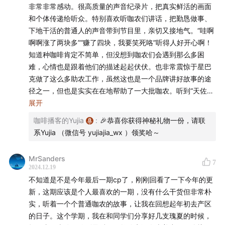
非常非常感动。很高质量的声音纪录片，把真实鲜活的画面
和个体传递给听众。特别喜欢听咖农们讲话，把勤恳做事、
下地干活的普通人的声音带到节目里，亲切又接地气。“哇啊
啊啊涨了两块多”“赚了四块，我要笑死咯”听得人好开心啊！
知道种咖啡肯定不简单，但没想到咖农们会遇到那么多困
难，心情也是跟着他们的描述起起伏伏。也非常震惊于星巴
臻选名人堂
克做了这么多助农工作，虽然这也是一个品牌讲好故事的途
径之一，但也是实实在在地帮助了一大批咖农。听到“天佐之
合”时突然很想流泪，为他们终于评上甄选咖啡感动，也为星
展开
巴克将咖农名字融入到咖啡名字中，这种体察关照真实个体
咖啡播客的Yujia
:
🎉恭喜你获得神秘礼物一份，请联
的行为感动。听完专门去搜了当年的这款咖啡豆，卡片的描
系Yujia （微信号 yujiajia_wx ）领奖哈～
述看得人好想落泪，“这款拼配咖啡豆，来自两位优秀的云南
咖农——叶萍与番啟佐……他们之间融洽、互助的友谊，正
MrSanders
7
折射出云南咖啡如日方升的未来”有种莫名的骄傲感！希望叶
2024.12.19
萍带着更多佤族女性走出困境，马孝金早日种出他的高海拔
不知道是不是今年最后一期cp了，刚刚回看了一下今年的更
咖啡豆！
新，这期应该是个人最喜欢的一期，没有什么干货但非常朴
实，听着一个个普通咖农的故事，让我在回想起年初去产区
的日子。这个学期，我在和同学们分享好几支瑰夏的时候，