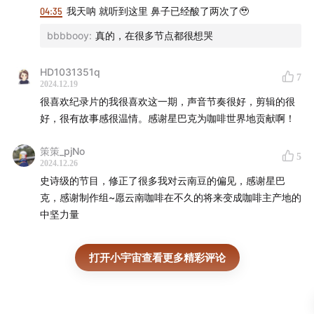
04:35
我天呐 就听到这里 鼻子已经酸了两次了🥹
bbbbooy
:
真的，在很多节点都很想哭
HD1031351q
7
2024.12.19
很喜欢纪录片的我很喜欢这一期，声音节奏很好，剪辑的很
好，很有故事感很温情。感谢星巴克为咖啡世界地贡献啊！
策策_pjNo
5
2024.12.26
史诗级的节目，修正了很多我对云南豆的偏见，感谢星巴
克，感谢制作组~愿云南咖啡在不久的将来变成咖啡主产地的
一起去咖啡地
中坚力量
打开小宇宙查看更多精彩评论