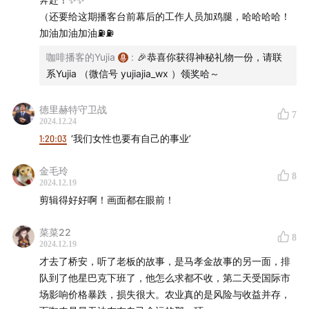
（还要给这期播客台前幕后的工作人员加鸡腿，哈哈哈哈！
加油加油加油⛽️⛽️
咖啡播客的Yujia
:
🎉恭喜你获得神秘礼物一份，请联
系Yujia （微信号 yujiajia_wx ）领奖哈～
德里赫特守卫战
7
2024.12.24
1:20:03
‘我们女性也要有自己的事业’
金毛玲
8
2024.12.19
剪辑得好好啊！画面都在眼前！
菜菜22
晴开农场
8
2024.12.19
才去了桥安，听了老板的故事，是马孝金故事的另一面，排
队到了他星巴克下班了，他怎么求都不收，第二天受国际市
场影响价格暴跌，损失很大。农业真的是风险与收益并存，