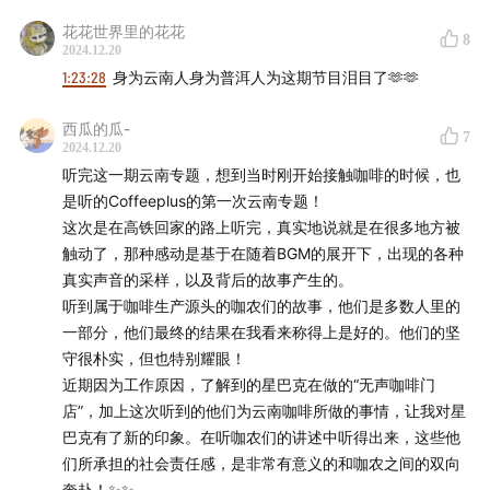
59:54
“臻选名人堂”
花花世界里的花花
8
2024.12.20
第四话：这一杯，有云南
1:23:28
身为云南人身为普洱人为这期节目泪目了🫶🫶
01:05:02
“咖啡买卖，惊心动魄”
西瓜的瓜-
7
2024.12.20
01:07:49
“共享价值”
听完这一期云南专题，想到当时刚开始接触咖啡的时候，也
是听的Coffeeplus的第一次云南专题！
01:14:19
“我要种出全中国海拔最高的精品咖啡”
这次是在高铁回家的路上听完，真实地说就是在很多地方被
触动了，那种感动是基于在随着BGM的展开下，出现的各种
01:15:46
“做咖啡十八年，依然双眼有光”
真实声音的采样，以及背后的故事产生的。
听到属于咖啡生产源头的咖农们的故事，他们是多数人里的
01:18:48
“佤族女性的咖啡社区壮大了”
一部分，他们最终的结果在我看来称得上是好的。他们的坚
守很朴实，但也特别耀眼！
01:21:24
“原来做农艺师也有可能有生命危险”
近期因为工作原因，了解到的星巴克在做的“无声咖啡门
店”，加上这次听到的他们为云南咖啡所做的事情，让我对星
01:22:34
“如果不继续做，他们也不知道怎么生活”
巴克有了新的印象。在听咖农们的讲述中听得出来，这些他
们所承担的社会责任感，是非常有意义的和咖农之间的双向
在现场
奔赴！✨✨