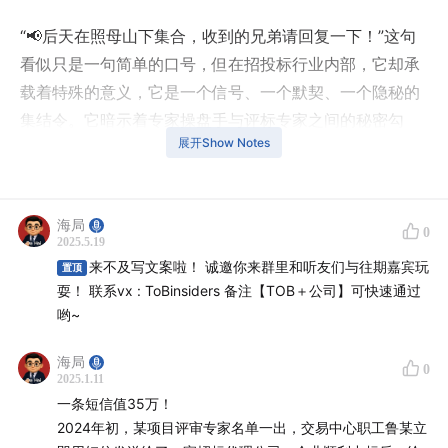
“📢后天在照母山下集合，收到的兄弟请回复一下！”这句
看似只是一句简单的口号，但在招投标行业内部，它却承
载着特殊的意义，它是一个信号、一个默契、一个隐秘的
集结令。它暗示着专家操盘手与评标专家之间的秘密勾
展开Show Notes
结，是确保特定项目能够中标的暗号。
海局
0
2025.5.19
来不及写文案啦！ 诚邀你来群里和听友们与往期嘉宾玩
置顶
耍！ 联系vx : ToBinsiders 备注【TOB＋公司】可快速通过
哟~
海局
0
2025.1.11
一条短信值35万！
2024年初，某项目评审专家名单一出，交易中心职工鲁某立