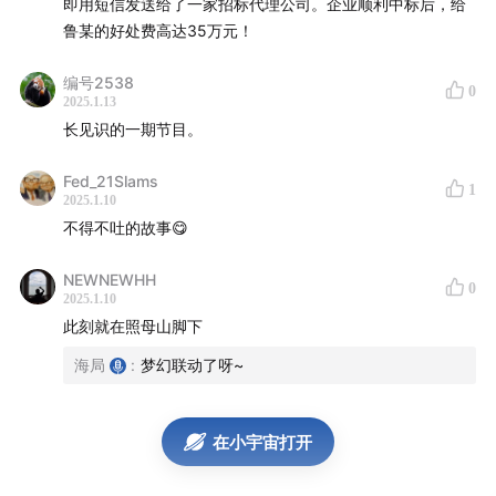
即用短信发送给了一家招标代理公司。企业顺利中标后，给
鲁某的好处费高达35万元！
编号2538
图为重庆市渝北区照母山下的重庆公共资源交易中心
0
2025.1.13
长见识的一期节目。
本期节目海棉讲述了一个关于「专家操盘手」利用包括人
力干预和技术黑客等多种手段影响评标结果，以确保特定
Fed_21Slams
1
2025.1.10
项目中标的招投标市场黑幕故事。
希望我们的ToB行业还
不得不吐的故事😋
是能越来越好，黑幕越来越少吧！
NEWNEWHH
【主播👨🏻/👩🏻】大海/ 棉花
0
2025.1.10
此刻就在照母山脚下
【提要📒】
海局
:
梦幻联动了呀~
01:41
背景信息
在小宇宙打开
公共资源交易中心vs 政府采购中心
工程招标11步流程