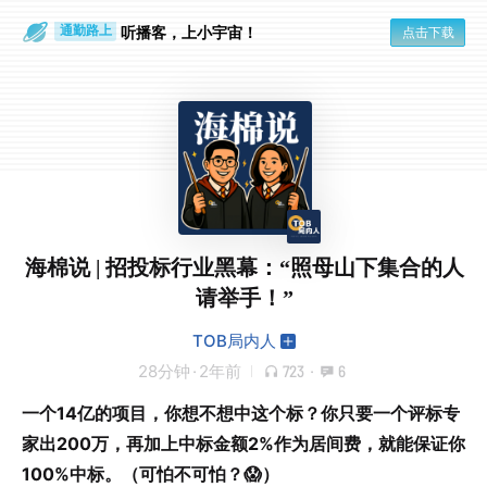
散步时
通勤路上
听播客，上小宇宙！
点击下载
海棉说 | 招投标行业黑幕：“照母山下集合的人
请举手！”
TOB局内人
28分钟
·
2年前
723
·
6
一个14亿的项目，你想不想中这个标？你只要一个评标专
家出200万，再加上中标金额2%作为居间费，就能保证你
100%中标。（可怕不可怕？😱）