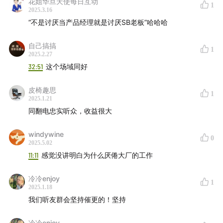
托邦吗？
花姐华旦天使每日互动
1
2025.3.16
第3期：
vol.05 逃离北上广和大理，在良渚人生重开了吗?
“不是讨厌当产品经理就是讨厌SB老板”哈哈哈
欢迎在小宇宙、苹果postcast订阅和收听启师傅客厅，也
自己搞搞
1
欢迎在评论区留言交流。
2025.2.27
32:51
这个场域同好
——————
皮椅趣思
1
📮 听众微信群：请加微信 coffee12990
2025.1.21
同翻电忠实听众，收益很大
——————
windywine
0
2025.5.02
🎙️ 本期节目内容：
11:11
感觉没讲明白为什么厌倦大厂的工作
04:00
做互联网产品和组织人们线下链接的活动，这之间
冷冷enjoy
1
有什么关联？
2025.1.18
09:42
当初为什么会从互联网公司离开，成为独立开发
我们听友群会坚持催更的！坚持
者？
冷冷enjoy