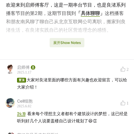
欢迎来到启师傅客厅，这是一期串台节目，也是良渚系列
播客节目的第2期，这期节目我到
「
具体聊聊
」
这档播客
和朋友南风聊了聊自己从北京互联网公司离职，搬家到良
渚生活，在良渚实践自己的社区营造理念的感悟。
展开Show Notes
南风是一位写作疗愈师、创作者教练
（公众号：
应是南
风
）
，在播客制作方面也给我很多帮助和灵感，他也是我
在良渚文化村的邻居，我们聊到很多在良渚的生活感受，
启师傅
这期播客我自己回听的时候，也很有感触，希望对你也有
2
2025.1.17
启发。
大家对良渚里面的哪些方面有兴趣也欢迎留言，可以给
置顶
大家介绍！
🐦良渚系列播客：
良渚系列3期节目今天收官啦！
Cell细胞
1
2025.6.02
第1期：
vol.02 为何数字游民都爱去良渚？对谈16年老村
34:19
看来每个理想主义者都有个建筑设计的梦想，这已经是
民沈老板
听到好几个人说要盖楼自己设计规划了😆👏
第2期：
vol.03 从996到慢生活，良渚是创意工作者的乌