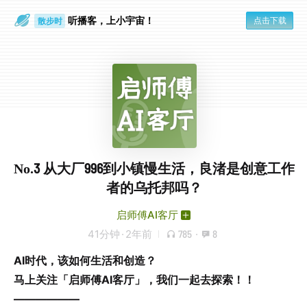
听播客，上小宇宙！
点击下载
散步时
通勤路上
No.3 从大厂996到小镇慢生活，良渚是创意工作
者的乌托邦吗？
启师傅AI客厅
41分钟
·
2年前
785
·
8
AI时代，该如何生活和创造？
马上关注「启师傅AI客厅」，我们一起去探索！！
——————